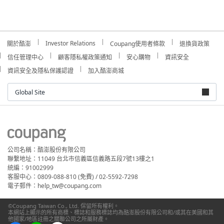
Investor Relations
關於酷澎
Coupang使用者條款
退換貨政策
信任管理中心
顧客隱私權政策通知
安心購物
資訊安全
資訊安全及隱私保護認證
加入酷澎商城
Global Site
公司名稱：酷澎股份有限公司
聯繫地址：11049 台北市信義區信義路五段7號13樓之1
統編：91002999
客服中心：0809-088-810 (免費) / 02-5592-7298
電子郵件：help_tw@coupang.com
©Coupang Taiwan Co., Ltd. 保留所有權利。
本網站上顯示的所有商標、標誌和服務標誌均為酷澎股份有限公司和/或其在美國和其
他國家/地區註冊之關聯公司之所屬財產。