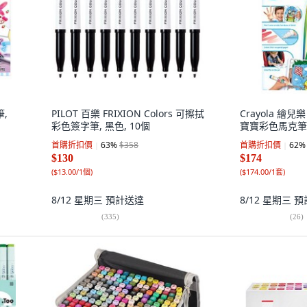
筆,
PILOT 百樂 FRIXION Colors 可擦拭
Crayola 繪兒樂
彩色簽字筆, 黑色, 10個
寶寶彩色馬克筆, 
首購折扣價
63
%
$358
首購折扣價
62
%
$130
$174
(
$13.00/1個
)
(
$174.00/1套
)
8/12 星期三
預計送達
8/12 星期三
預
(
335
)
(
26
)