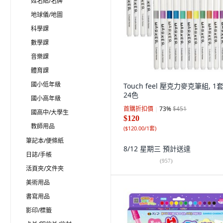
姓名貼/名牌
地球儀/地圖
科學課
數學課
音樂課
體育課
國小低年級
Touch feel 壓克力麥克筆組, 1套
24色
國小高年級
首購折扣價
73
%
$451
國高中/大學生
$120
教師用品
(
$120.00/1套
)
筆記本/便條紙
8/12 星期三
預計送達
日誌/手帳
(
957
)
活頁夾/文件夾
美術用品
書寫用品
影印/標籤