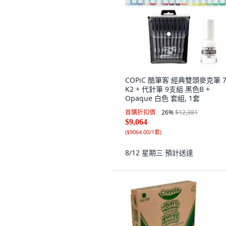
COPiC 酷筆客 經典雙頭麥克筆 
K2 + 代針筆 9支組 黑色B +
Opaque 白色 套組, 1套
首購折扣價
26
%
$12,381
$9,064
(
$9064.00/1套
)
8/12 星期三
預計送達