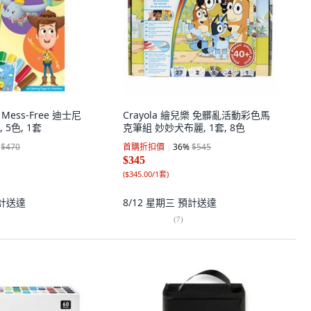
 Mess-Free 迪士尼
Crayola 繪兒樂 免髒亂活動彩色馬
5色, 1套
克筆組 妙妙犬布麗, 1套, 8色
$470
首購折扣價
36
%
$545
$345
(
$345.00/1套
)
計送達
8/12 星期三
預計送達
(
7
)