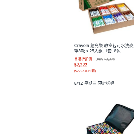
Crayola 繪兒樂 教室包可水洗
筆8款 x 25入組, 1套, 8色
首購折扣價
34
%
$3,379
$2,222
(
$2222.00/1套
)
8/12 星期三
預計送達