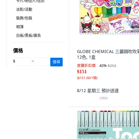
卡片/明信片/信封
派對/活動
裝飾/包裝
相簿
白板/黑板/廣告
價格
GLOBE CHEMICAL 三麗鷗吹吹
12色, 1盒
$
~
搜尋
首購折扣價
40
%
$252
$151
(
$151.00/1個
)
8/12 星期三
預計送達
(
360
)