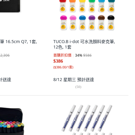
16.5cm Q7, 1套,
TUCO.B i-dot 可水洗顏料麥克筆,
12色, 1套
$2,306
首購折扣價
34
%
$586
$386
(
$386.00/1套
)
計送達
8/12 星期三
預計送達
(
50
)