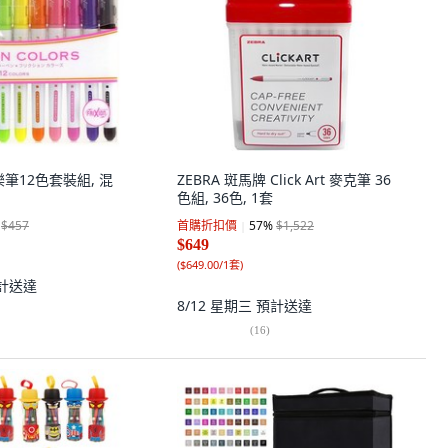
樂樂筆12色套裝組, 混
ZEBRA 斑馬牌 Click Art 麥克筆 36
色組, 36色, 1套
$457
首購折扣價
57
%
$1,522
$649
(
$649.00/1套
)
計送達
8/12 星期三
預計送達
(
16
)