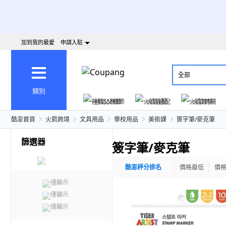
加到我的最愛
申請入駐
全部
類別
爸氣父親節
火箭速配
火箭跨境
酷澎首頁
火箭跨境
文具用品
學校用品
美術課
簽字筆/麥克筆
篩選器
簽字筆/麥克筆
酷澎評分排名
價格最低
價
僅顯示
僅顯示
僅顯示