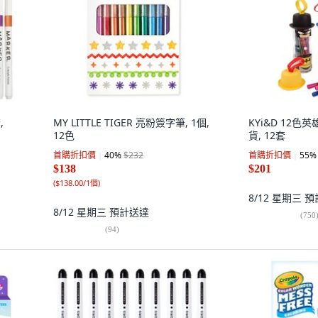
,
MY LITTLE TIGER 亮粉簽字筆, 1個,
KYi&D 12色
12色
貨, 12套
首購折扣價
40
%
$232
首購折扣價
55
%
$138
$201
(
$138.00/1個
)
8/12 星期三
預
8/12 星期三
預計送達
(
750
(
94
)