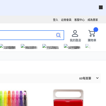
登入
註冊會員
客服中心
成為賣家
我的酷澎
購物車
文具圖書
食品飲料
生活用品
女性服飾
運動戶外
60
每頁筆