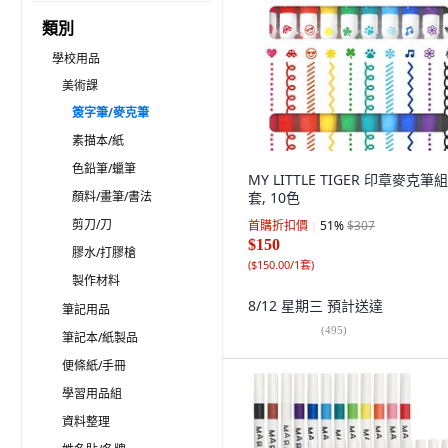
類別
學校用品
美術課
簽字筆/麥克筆
素描本/紙
色鉛筆/蠟筆
MY LITTLE TIGER 印章麥克筆組,
顏料/畫筆/書法
套, 10色
剪刀/刀
首購折扣價
51
%
$307
$150
膠水/打膠槍
(
$150.00/1套
)
製作材料
8/12 星期三
預計送達
筆記用品
(
495
)
筆記本/紙製品
便條紙/手冊
學習用品組
資料整理