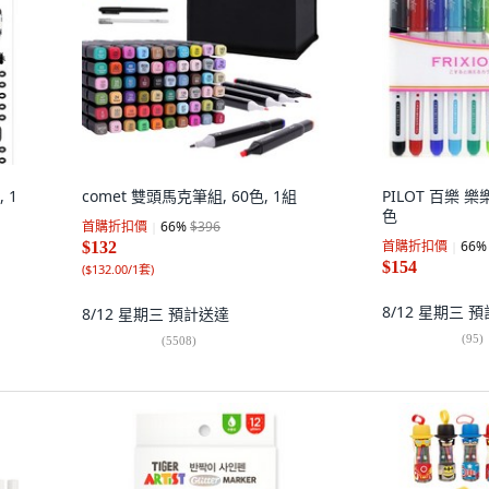
 1
comet 雙頭馬克筆組, 60色, 1組
PILOT 百樂 
色
首購折扣價
66
%
$396
首購折扣價
66
%
$132
$154
(
$132.00/1套
)
8/12 星期三
預
8/12 星期三
預計送達
(
95
)
(
5508
)