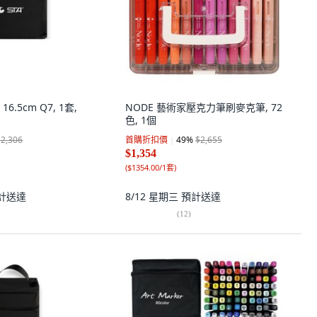
6.5cm Q7, 1套,
NODE 藝術家壓克力筆刷麥克筆, 72
色, 1個
$2,306
首購折扣價
49
%
$2,655
$1,354
(
$1354.00/1套
)
計送達
8/12 星期三
預計送達
(
12
)