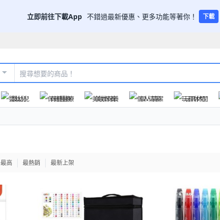
立即前往下載App
不錯過最新優惠、更多功能等著你！
下載
嬰幼兒
保健醫療
美妝保養
個人清潔
玩具休閒
格最高
最熱銷
最新上架