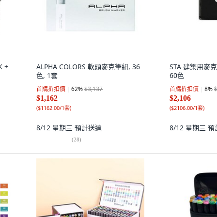
 +
ALPHA COLORS 軟頭麥克筆組, 36
STA 建築用麥克筆 
色, 1套
60色
首購折扣價
62
%
$3,137
首購折扣價
8
%
$1,162
$2,106
(
$1162.00/1套
)
(
$2106.00/1套
)
8/12 星期三
預計送達
8/12 星期三
預
(
28
)