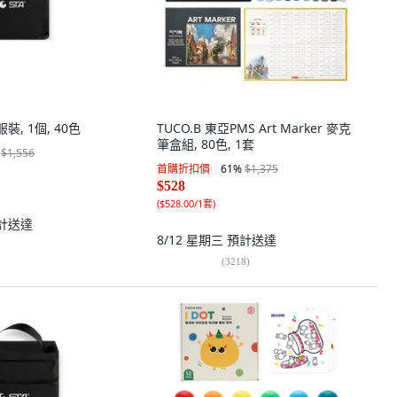
服裝, 1個, 40色
TUCO.B 東亞PMS Art Marker 麥克
筆盒組, 80色, 1套
$1,556
首購折扣價
61
%
$1,375
$528
(
$528.00/1套
)
計送達
8/12 星期三
預計送達
(
3218
)