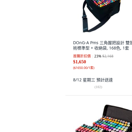
DOnG-A Pms 三角握把設計 雙
術標準型 + 收納袋, 168色, 1套
首購折扣價
23
%
$2,168
$1,650
(
$1650.00/1套
)
8/12 星期三
預計送達
(
102
)