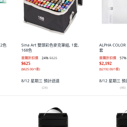
72色
Sina Art 雙頭彩色麥克筆組, 1套,
ALPHA COLOR
168色
套
首購折扣價
24
%
$825
首購折扣價
57
%
$625
$2,192
(
$625.00/1套
)
(
$2192.00/1套
)
8/12 星期三
預計送達
8/12 星期三
預
(
24
)
(
46
)