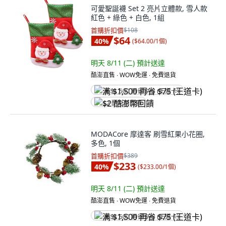
可愛聖誕襪 Set 2 亮片立體款, 雪人款
紅色 + 綠色 + 白色, 1組
首購折扣價
$108
$64
40
%
(
$64.00/1個
)
明天 8/11 (二)
預計送達
酷澎直售 ∙ WOW免運 ∙ 免費退貨
满 $1,500 再省 $75 (王道卡)
$2 酷澎幣回饋
MODACore 摩達客 刷雪紅果小花圈,
多色, 1個
首購折扣價
$389
$233
40
%
(
$233.00/1個
)
明天 8/11 (二)
預計送達
酷澎直售 ∙ WOW免運 ∙ 免費退貨
满 $1,500 再省 $75 (王道卡)