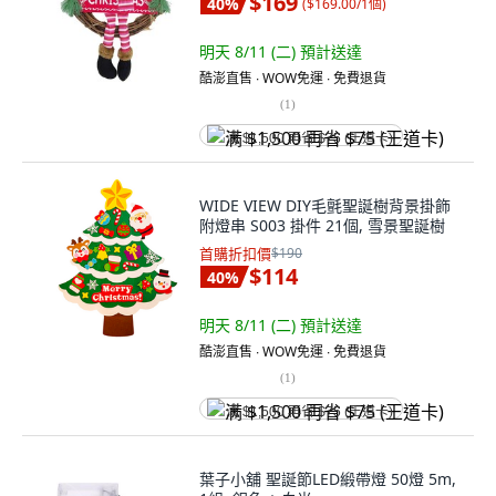
$169
40
%
(
$169.00/1個
)
明天 8/11 (二)
預計送達
酷澎直售 ∙ WOW免運 ∙ 免費退貨
(
1
)
满 $1,500 再省 $75 (王道卡)
WIDE VIEW DIY毛氈聖誕樹背景掛飾
附燈串 S003 掛件 21個, 雪景聖誕樹
首購折扣價
$190
$114
40
%
明天 8/11 (二)
預計送達
酷澎直售 ∙ WOW免運 ∙ 免費退貨
(
1
)
满 $1,500 再省 $75 (王道卡)
葉子小舖 聖誕節LED緞帶燈 50燈 5m,