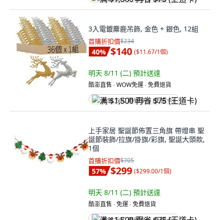
3入電鍍麋鹿吊飾, 金色 + 銀色, 12組
首購折扣價
$234
$140
40
%
(
$11.67/1個
)
明天 8/11 (二)
預計送達
酷澎直售 ∙ WOW免運 ∙ 免費退貨
满 $1,500 再省 $75 (王道卡)
上手家居 聖誕節佈置三角旗 帶燈串 聖
誕節裝飾/拉旗/掛旗/彩旗, 聖誕大頭款,
1個
首購折扣價
$705
$299
57
%
(
$299.00/1個
)
明天 8/11 (二)
預計送達
酷澎直售 ∙ 免運 ∙ 免費退貨