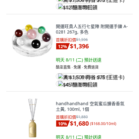
满 $1,500 再省 $75 (王道卡)
$12 酷澎幣回饋
開運旺貴人五行七星陣 附開運手鍊 A-
0281 267g, 多色
首購折扣價
$1,596
$1,396
12
%
明天 8/11 (二)
預計送達
酷澎直售 ∙ 免運 ∙ 免費退貨
满 $1,500 再省 $75 (王道卡)
$45 酷澎幣回饋
handhandhand 空氣蜜瓜擴香香氛
土黃, 100ml, 1個
首購折扣價
$1,880
$1,680
10
%
(
$168.00/10ml
)
明天 8/11 (二)
預計送達