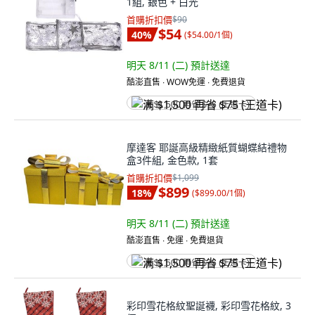
1組, 銀色 + 白光
首購折扣價
$90
$54
40
%
(
$54.00/1個
)
明天 8/11 (二)
預計送達
酷澎直售 ∙ WOW免運 ∙ 免費退貨
满 $1,500 再省 $75 (王道卡)
摩達客 耶誕高級精緻紙質蝴蝶結禮物
盒3件組, 金色款, 1套
首購折扣價
$1,099
$899
18
%
(
$899.00/1個
)
明天 8/11 (二)
預計送達
酷澎直售 ∙ 免運 ∙ 免費退貨
满 $1,500 再省 $75 (王道卡)
彩印雪花格紋聖誕襪, 彩印雪花格紋, 3