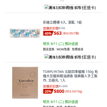
(
1
)
满 $1,500 再省 $75 (王道卡)
彩繪立體襪 6入, 淺藍, 1組
首購折扣價
$106
$63
40
%
(
$63.00/1個
)
明天 8/11 (二)
預計送達
酷澎直售 ∙ WOW免運 ∙ 免費退貨
满 $1,500 再省 $75 (王道卡)
TORPLYKTAN 北歐四季蠟燭 150g 有
機大豆蠟與精油調香 瑞典職人手工製
作, 北極光, 1入
首購折扣價
$1,000
$800
20
%
(
$53.33/10g
)
明天 8/11 (二)
預計送達