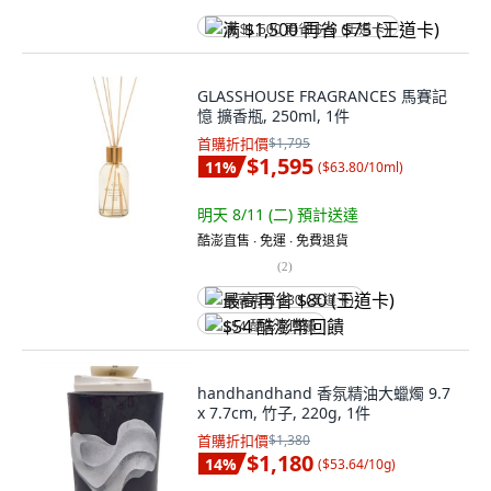
满 $1,500 再省 $75 (王道卡)
GLASSHOUSE FRAGRANCES 馬賽記
憶 擴香瓶, 250ml, 1件
首購折扣價
$1,795
$1,595
11
%
(
$63.80/10ml
)
明天 8/11 (二)
預計送達
酷澎直售 ∙ 免運 ∙ 免費退貨
(
2
)
最高再省 $80 (王道卡)
$54 酷澎幣回饋
handhandhand 香氛精油大蠟燭 9.7
x 7.7cm, 竹子, 220g, 1件
首購折扣價
$1,380
$1,180
14
%
(
$53.64/10g
)