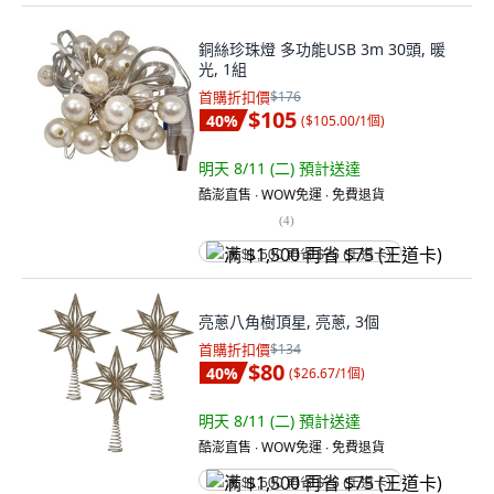
銅絲珍珠燈 多功能USB 3m 30頭, 暖
光, 1組
首購折扣價
$176
$105
40
%
(
$105.00/1個
)
明天 8/11 (二)
預計送達
酷澎直售 ∙ WOW免運 ∙ 免費退貨
(
4
)
满 $1,500 再省 $75 (王道卡)
亮蔥八角樹頂星, 亮蔥, 3個
首購折扣價
$134
$80
40
%
(
$26.67/1個
)
明天 8/11 (二)
預計送達
酷澎直售 ∙ WOW免運 ∙ 免費退貨
满 $1,500 再省 $75 (王道卡)