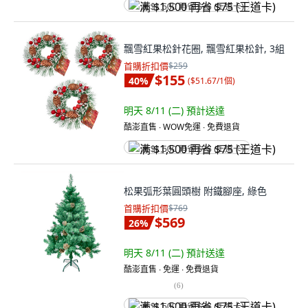
满 $1,500 再省 $75 (王道卡)
飄雪紅果松針花圈, 飄雪紅果松針, 3組
首購折扣價
$259
$155
40
%
(
$51.67/1個
)
明天 8/11 (二)
預計送達
酷澎直售 ∙ WOW免運 ∙ 免費退貨
满 $1,500 再省 $75 (王道卡)
松果弧形葉圓頭樹 附鐵腳座, 綠色
首購折扣價
$769
$569
26
%
明天 8/11 (二)
預計送達
酷澎直售 ∙ 免運 ∙ 免費退貨
(
6
)
满 $1,500 再省 $75 (王道卡)