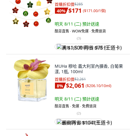
首購折扣價
$285
$171
40
%
(
$171.00/1個
)
明天 8/11 (二)
預計送達
酷澎直售 ∙ WOW免運 ∙ 免費退貨
(
3
)
满 $1,500 再省 $75 (王道卡)
MUHa 穆哈 義大利室內擴香, 白葡果
漾, 1瓶, 100ml
首購折扣價
$2,261
$2,061
8
%
(
$206.10/10ml
)
明天 8/11 (二)
預計送達
酷澎直售 ∙ 免運 ∙ 免費退貨
(
2
)
最高再省 $104 (王道卡)