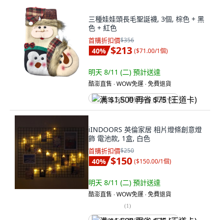
三種娃娃頭長毛聖誕襪, 3個, 棕色 + 黑
色 + 紅色
首購折扣價
$356
$213
40
%
(
$71.00/1個
)
明天 8/11 (二)
預計送達
酷澎直售 ∙ WOW免運 ∙ 免費退貨
满 $1,500 再省 $75 (王道卡)
iINDOORS 英倫家居 相片燈條創意燈
飾 電池款, 1盒, 白色
首購折扣價
$250
$150
40
%
(
$150.00/1個
)
明天 8/11 (二)
預計送達
酷澎直售 ∙ WOW免運 ∙ 免費退貨
(
1
)