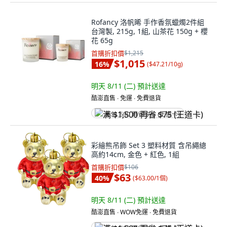
Rofancy 洛帆晞 手作香氛蠟燭2件組
台灣製, 215g, 1組, 山茶花 150g + 櫻
花 65g
首購折扣價
$1,215
$1,015
16
%
(
$47.21/10g
)
明天 8/11 (二)
預計送達
酷澎直售 ∙ 免運 ∙ 免費退貨
满 $1,500 再省 $75 (王道卡)
彩繪熊吊飾 Set 3 塑料材質 含吊繩總
高約14cm, 金色 + 紅色, 1組
首購折扣價
$106
$63
40
%
(
$63.00/1個
)
明天 8/11 (二)
預計送達
酷澎直售 ∙ WOW免運 ∙ 免費退貨