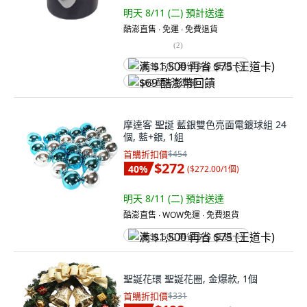
明天 8/11 (二)
預計送達
酷澎直售 ∙ 免運 ∙ 免費退貨
(
2
)
满 $1,500 再省 $75 (王道卡)
$69 酷澎幣回饋
摩達客 聖誕 藍銀雙色亮面電鍍球組 24
個, 藍+銀, 1組
首購折扣價
$454
$272
40
%
(
$272.00/1個
)
明天 8/11 (二)
預計送達
酷澎直售 ∙ WOW免運 ∙ 免費退貨
满 $1,500 再省 $75 (王道卡)
聖誕花環 聖誕花圈, 金爆款, 1個
首購折扣價
$331