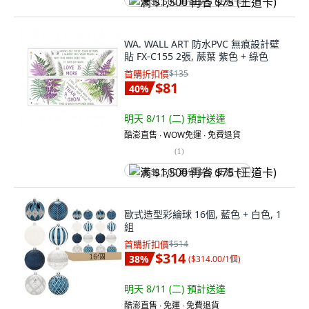
满 $1,500 再省 $75 (王道卡)
WA. WALL ART 防水PVC 無痕設計壁
貼 FX-C155 2張, 蕨葉 紫色 + 綠色
首購折扣價
$135
$81
40
%
明天 8/11 (二)
預計送達
酷澎直售 ∙ WOW免運 ∙ 免費退貨
(
1
)
满 $1,500 再省 $75 (王道卡)
歐式造型彩繪球 16個, 藍色 + 白色, 1
組
首購折扣價
$514
$314
38
%
(
$314.00/1個
)
明天 8/11 (二)
預計送達
酷澎直售 ∙ 免運 ∙ 免費退貨