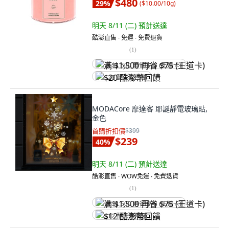
$480
29
%
(
$10.00/10g
)
明天 8/11 (二)
預計送達
酷澎直售 ∙ 免運 ∙ 免費退貨
(
1
)
满 $1,500 再省 $75 (王道卡)
$20 酷澎幣回饋
MODACore 摩達客 耶誕靜電玻璃貼,
金色
首購折扣價
$399
$239
40
%
明天 8/11 (二)
預計送達
酷澎直售 ∙ WOW免運 ∙ 免費退貨
(
1
)
满 $1,500 再省 $75 (王道卡)
$12 酷澎幣回饋