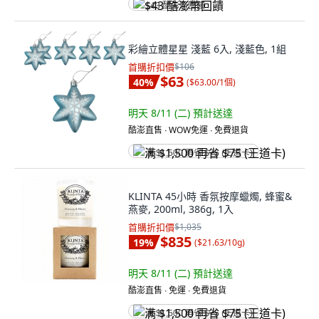
$43 酷澎幣回饋
彩繪立體星星 淺藍 6入, 淺藍色, 1組
首購折扣價
$106
$63
40
%
(
$63.00/1個
)
明天 8/11 (二)
預計送達
酷澎直售 ∙ WOW免運 ∙ 免費退貨
满 $1,500 再省 $75 (王道卡)
KLINTA 45小時 香氛按摩蠟燭, 蜂蜜&
燕麥, 200ml, 386g, 1入
首購折扣價
$1,035
$835
19
%
(
$21.63/10g
)
明天 8/11 (二)
預計送達
酷澎直售 ∙ 免運 ∙ 免費退貨
满 $1,500 再省 $75 (王道卡)