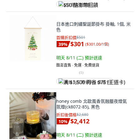
$50 酷澎幣回饋
日本進口刺繡聖誕節掛布 掛軸, 1個, 米
色
首購折扣價
$501
$301
39
%
(
$301.00/1個
)
明天 8/11 (二)
預計送達
酷澎直售 ∙ 免運 ∙ 免費退貨
(
1
)
满 $1,500 再省 $75 (王道卡)
honey comb 北歐風香氛融臘夜燈氣
氛燈(ck8072-85), 黑色
折扣後價格
$2,680
$2,412
10
%
明天 8/11 (二)
預計送達