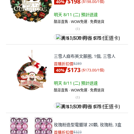
$198
40
%
(
$198.00/1個
)
明天 8/11 (二)
預計送達
酷澎直售 ∙ WOW免運 ∙ 免費退貨
(
1
)
满 $1,500 再省 $75 (王道卡)
三雪人麻布英文藤圈, 1個, 三雪人
首購折扣價
$289
$173
40
%
(
$173.00/1個
)
明天 8/11 (二)
預計送達
酷澎直售 ∙ WOW免運 ∙ 免費退貨
(
1
)
满 $1,500 再省 $75 (王道卡)
玫瑰粉造型電鍍球 20顆, 玫瑰粉, 3盒
首購折扣價
$323