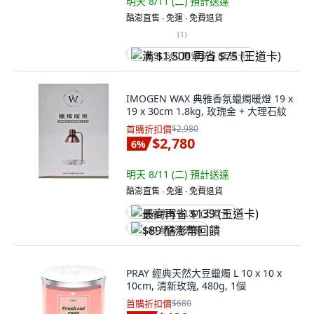
明天 8/11 (二)
預計送達
酷澎直售 ∙ 免運 ∙ 免費退貨
(
1
)
满 $1,500 再省 $75 (王道卡)
IMOGEN WAX 典雅香氛蠟燭暖燈 19 x
19 x 30cm 1.8kg, 玫瑰金 + 大理石紋
首購折扣價
$2,980
$2,780
6
%
明天 8/11 (二)
預計送達
酷澎直售 ∙ 免運 ∙ 免費退貨
最高再省 $139 (王道卡)
$89 酷澎幣回饋
PRAY 經典天然大豆蠟燭 L 10 x 10 x
10cm, 清新玫瑰, 480g, 1個
首購折扣價
$680