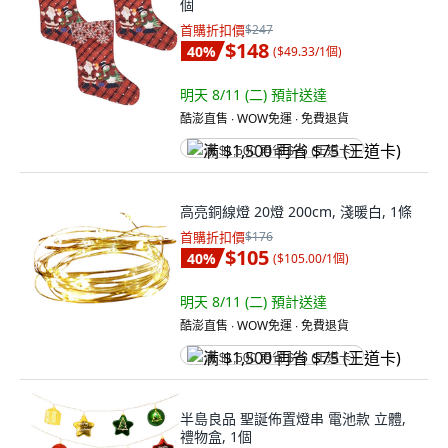
個
首購折扣價
$247
$148
40
%
(
$49.33/1個
)
明天 8/11 (二)
預計送達
酷澎直售 ∙ WOW免運 ∙ 免費退貨
满 $1,500 再省 $75 (王道卡)
高亮銅線燈 20燈 200cm, 淺暖白, 1條
首購折扣價
$176
$105
40
%
(
$105.00/1個
)
明天 8/11 (二)
預計送達
酷澎直售 ∙ WOW免運 ∙ 免費退貨
满 $1,500 再省 $75 (王道卡)
半島良品 聖誕佈置燈串 電池款 立體,
禮物盒, 1個