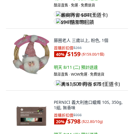
酷澎直售 ∙ 免運 ∙ 免費退貨
最高再省 $84 (王道卡)
$94 酷澎幣回饋
藤圈老人 三歲以上, 粉色, 1個
首購折扣價
$266
$159
40
%
(
$159.00/1個
)
明天 8/11 (二)
預計送達
酷澎直售 ∙ WOW免運 ∙ 免費退貨
满 $1,500 再省 $75 (王道卡)
PERNICI 義大利進口蠟燭 10S, 350g,
1組, 無香味
首購折扣價
$998
$798
20
%
(
$22.80/10g
)