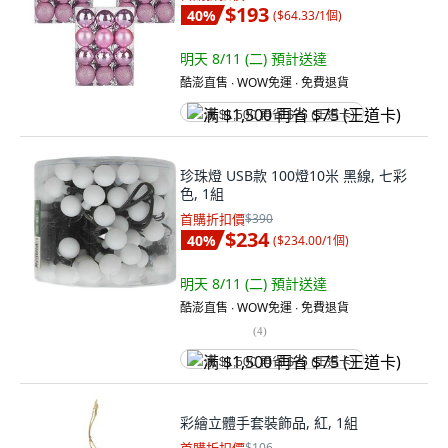
$193
40
%
(
$64.33/1個
)
明天 8/11 (二)
預計送達
酷澎直售 ∙ WOW免運 ∙ 免費退貨
满 $1,500 再省 $75 (王道卡)
珍珠燈 USB款 100燈10米 黑線, 七彩
色, 1組
首購折扣價
$390
$234
40
%
(
$234.00/1個
)
明天 8/11 (二)
預計送達
酷澎直售 ∙ WOW免運 ∙ 免費退貨
(
4
)
满 $1,500 再省 $75 (王道卡)
彩繪立體手套裝飾品, 紅, 1組
$106