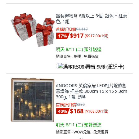
鐵藝禮物盒 6歲以上 3個, 銀色 + 紅蔥
色, 1組
首購折扣價
$1,117
$917
17
%
(
$917.00/1個
)
明天 8/11 (二)
預計送達
酷澎直售 ∙ 免運 ∙ 免費退貨
满 $1,500 再省 $75 (王道卡)
iINDOORS 英倫家居 LED相片燈條創
意燈飾 插座款 300cm 15 x 15 x 3cm
300g, 1盒, 透明
首購折扣價
$280
$168
40
%
(
$168.00/1個
)
明天 8/11 (二)
預計送達
酷澎直售 ∙ WOW免運 ∙ 免費退貨