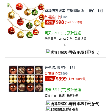
聖誕佈置燈串 電鍍圓球 3m, 暖白, 1組
首購折扣價
$164
$98
40
%
(
$98.00/1個
)
明天 8/11 (二)
預計送達
酷澎直售 ∙ WOW免運 ∙ 免費退貨
(
3
)
满 $1,500 再省 $75 (王道卡)
造型球, 咖啡色, 1組
首購折扣價
$599
$399
33
%
(
$399.00/1個
)
明天 8/11 (二)
預計送達
酷澎直售 ∙ 免運 ∙ 免費退貨
满 $1,500 再省 $75 (王道卡)
$18 酷澎幣回饋