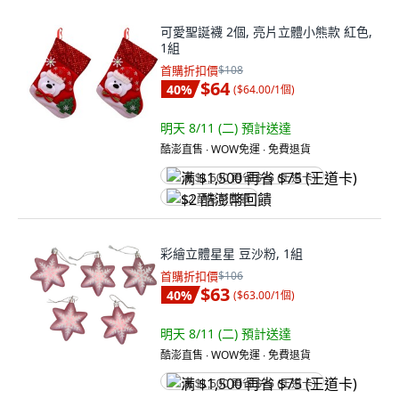
可愛聖誕襪 2個, 亮片立體小熊款 紅色,
1組
首購折扣價
$108
$64
40
%
(
$64.00/1個
)
明天 8/11 (二)
預計送達
酷澎直售 ∙ WOW免運 ∙ 免費退貨
满 $1,500 再省 $75 (王道卡)
$2 酷澎幣回饋
彩繪立體星星 豆沙粉, 1組
首購折扣價
$106
$63
40
%
(
$63.00/1個
)
明天 8/11 (二)
預計送達
酷澎直售 ∙ WOW免運 ∙ 免費退貨
满 $1,500 再省 $75 (王道卡)