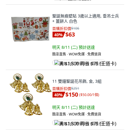
聖誕無痕壁貼 3歲以上適用, 垂吊士兵
+ 薑餅人 白色
首購折扣價
$106
$63
40
%
明天 8/11 (二)
預計送達
酷澎直售 ∙ WOW免運 ∙ 免費退貨
满 $1,500 再省 $75 (王道卡)
11 雙鐘聖誕花吊飾, 金, 3組
首購折扣價
$251
$150
40
%
(
$50.00/1個
)
明天 8/11 (二)
預計送達
酷澎直售 ∙ WOW免運 ∙ 免費退貨
满 $1,500 再省 $75 (王道卡)