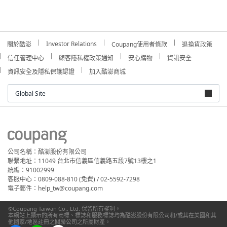
Investor Relations
關於酷澎
Coupang使用者條款
退換貨政策
信任管理中心
顧客隱私權政策通知
安心購物
資訊安全
資訊安全及隱私保護認證
加入酷澎商城
Global Site
公司名稱：酷澎股份有限公司
聯繫地址：11049 台北市信義區信義路五段7號13樓之1
統編：91002999
客服中心：0809-088-810 (免費) / 02-5592-7298
電子郵件：help_tw@coupang.com
©Coupang Taiwan Co., Ltd. 保留所有權利。
本網站上顯示的所有商標、標誌和服務標誌均為酷澎股份有限公司和/或其在美國和其
他國家/地區註冊之關聯公司之所屬財產。