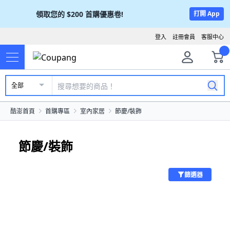
領取您的
$200
首購優惠卷!
打開 App
登入
註冊會員
客服中心
全部
酷澎首頁
首購專區
室內家居
節慶/裝飾
節慶/裝飾
篩選器