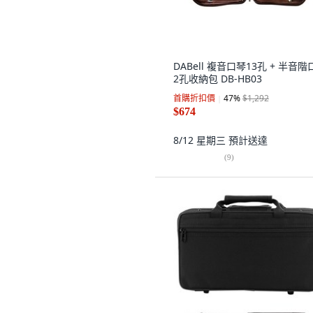
DABell 複音口琴13孔 + 半音階
2孔收納包 DB-HB03
首購折扣價
47
%
$1,292
$674
8/12 星期三
預計送達
(
9
)