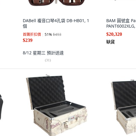
DABell 複音口琴4孔袋 DB-HB01, 1
BAM 圓號盒 Pa
個
PANT6002XLG,
$20,320
首購折扣價
51
%
$493
$239
缺貨
8/12 星期三
預計送達
(
31
)