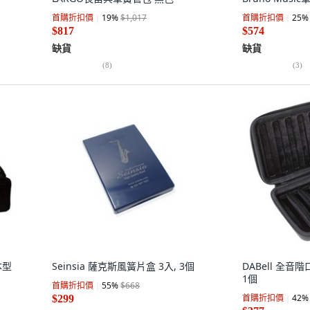
首購折扣價
19
%
$1,017
首購折扣價
25
%
$817
$574
缺貨
缺貨
(
8
)
(
3
)
本型
Seinsia 薩克斯風簧片盒 3入, 3個
DABell 全音階
1個
首購折扣價
55
%
$668
首購折扣價
42
%
$299