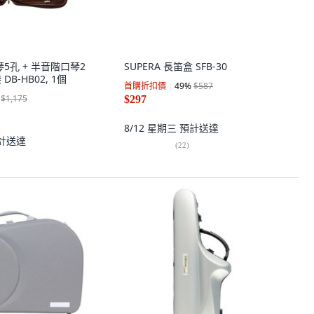
口琴5孔 + 半音階口琴2
SUPERA 長笛盒 SFB-30
DB-HB02, 1個
首購折扣價
49
%
$587
$1,175
$297
8/12 星期三
預計送達
計送達
(
22
)