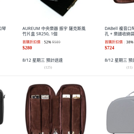
口琴
AUREUM 中央樂器 振宇 薩克斯風
DABell 複音
竹片盒 SR250, 1個
孔 + 樂譜收納袋 
首購折扣價
52
%
$589
首購折扣價
38
%
$280
$724
8/12 星期三
預計送達
8/12 星期三
預
(
125
)
(
11
)