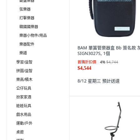
鍵盤樂器
弦樂器
打擊樂器
韓國國樂器
樂器小物件/用品
樂器配件
BAM 單簧管樂器盒 Bb 簽名款 
樂譜
SIGN3027S, 1個
學習/益智
首購折扣價
4
%
$4,744
$4,544
拼圖/益智
樂高/積木
8/12 星期三
預計送達
公仔玩具
扮家家酒
娃娃玩具
戲水用品
運動/戶外
桌遊