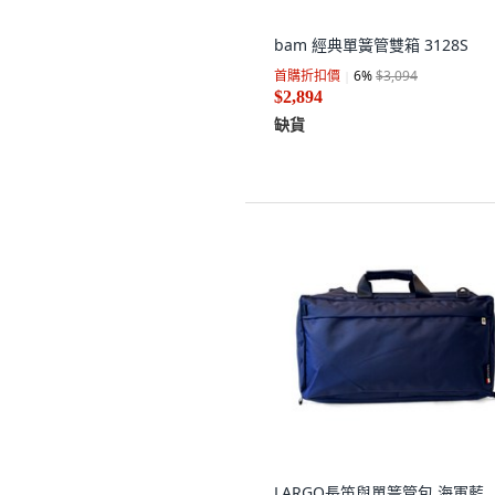
bam 經典單簧管雙箱 3128S
首購折扣價
6
%
$3,094
$2,894
缺貨
LARGO長笛與單簧管包 海軍藍