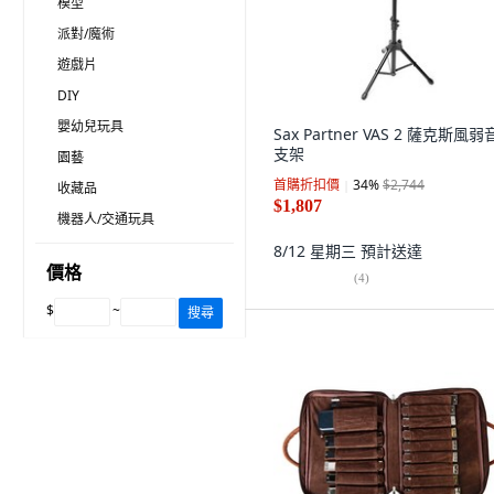
模型
派對/魔術
遊戲片
DIY
嬰幼兒玩具
Sax Partner VAS 2 薩克斯風
支架
園藝
首購折扣價
34
%
$2,744
收藏品
$1,807
機器人/交通玩具
8/12 星期三
預計送達
價格
(
4
)
$
~
搜尋