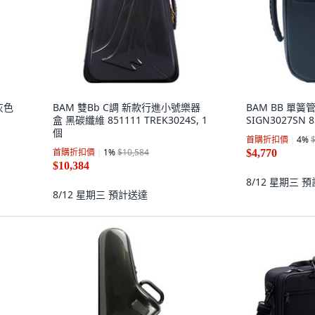
灰色
BAM 雙Bb C調 新款行進小號樂器
BAM BB 單
盒 黑碳纖維 851111 TREK3024S, 1
SIGN3027SN 8
個
首購折扣價
4
%
首購折扣價
1
%
$10,584
$4,770
$10,384
8/12 星期三
預
8/12 星期三
預計送達