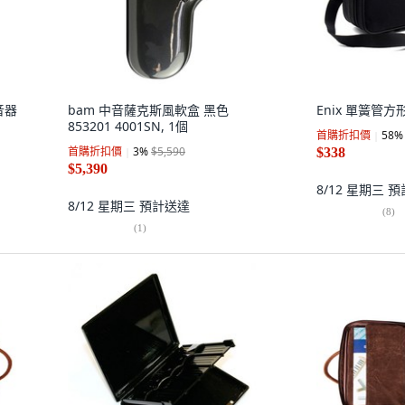
弱音器
bam 中音薩克斯風軟盒 黑色
Enix 單簧管方形
853201 4001SN, 1個
首購折扣價
58
%
首購折扣價
3
%
$5,590
$338
$5,390
8/12 星期三
預
8/12 星期三
預計送達
(
8
)
(
1
)