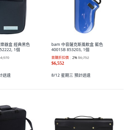
簧管樂器盒 經典黑色
bam 中音薩克斯風軟盒 藍色
52222, 1個
4001SB 853203, 1個
$4,970
首購折扣價
2
%
$6,752
$6,552
計送達
8/12 星期三
預計送達