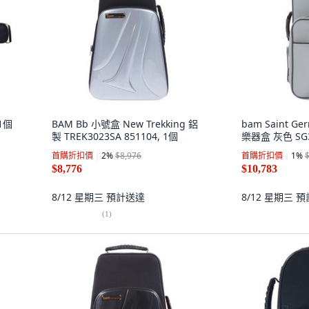
 1個
BAM Bb 小號盒 New Trekking 鋁
bam Saint 
製 TREK3023SA 851104, 1個
樂器盒 灰色 SG3
首購折扣價
2
%
$8,976
首購折扣價
1
%
$8,776
$10,783
8/12 星期三
預計送達
8/12 星期三
預
(
1
)