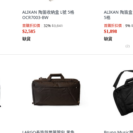
ALIKAN 陶笛收納盒 L號 5格
ALIKAN 陶笛盒
OCR7003-BW
5格
首購折扣價
32
%
$3,841
首購折扣價
9
%
$2,585
$1,898
缺貨
缺貨
(
2
)
LARGO長笛與單簧管包 黑色
Bruno Mus