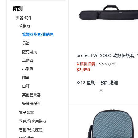
類別
樂器/配件
管樂器
管樂器外盒/收納包
長笛
薩克斯風
protec EWI SOLO 軟殼保護套,
單簧管
首購折扣價
6
%
$3,050
小喇叭
$2,850
陶笛
8/12 星期三
預計送達
口琴
(
4
)
其他管樂器
管樂器配件
電子樂器
學習/教育用樂器
吉他/烏克麗麗