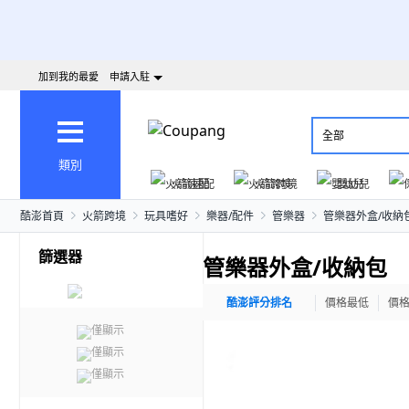
加到我的最愛
申請入駐
全部
類別
火箭速配
火箭跨境
嬰幼兒
酷澎首頁
火箭跨境
玩具嗜好
樂器/配件
管樂器
管樂器外盒/收納
篩選器
管樂器外盒/收納包
酷澎評分排名
價格最低
價
僅顯示
僅顯示
僅顯示