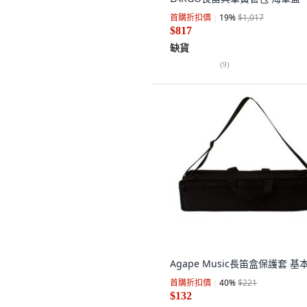
首購折扣價
19
%
$1,017
$817
缺貨
(
9
)
Agape Music長笛盒保護套 基
首購折扣價
40
%
$221
$132