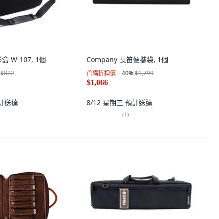
盒 W-107, 1個
Company 長笛便攜袋, 1個
$822
首購折扣價
40
%
$1,799
$1,066
計送達
8/12 星期三
預計送達
(
1
)