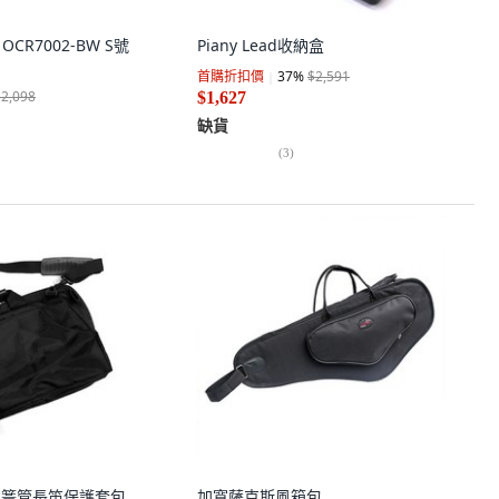
 OCR7002-BW S號
Piany Lead收納盒
首購折扣價
37
%
$2,591
$2,098
$1,627
缺貨
(
3
)
ic單簧管長笛保護套包
加寬薩克斯風箱包