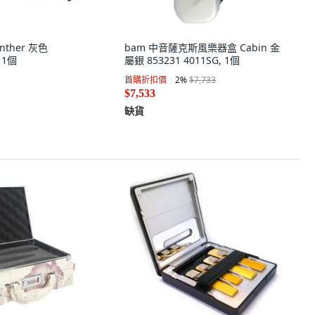
nther 灰色
bam 中音薩克斯風樂器盒 Cabin 金
 1個
屬銀 853231 4011SG, 1個
首購折扣價
2
%
$7,733
$7,533
缺貨