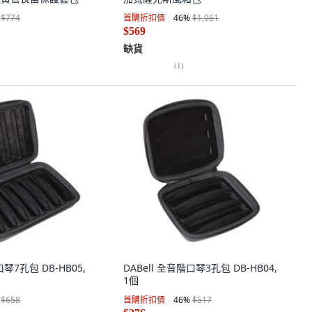
$774
首購折扣價
46
%
$1,061
$569
缺貨
(
1
)
口琴7孔包 DB-HB05,
DABell 全音階口琴3孔包 DB-HB04,
1個
$658
首購折扣價
46
%
$517