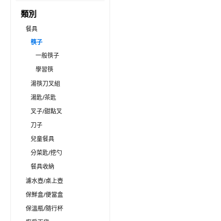
類別
餐具
筷子
一般筷子
學習筷
湯筷刀叉組
湯匙/茶匙
叉子/甜點叉
刀子
兒童餐具
分菜匙/挖勺
餐具收納
濾水壺/桌上壺
保鮮盒/便當盒
保溫瓶/隨行杯