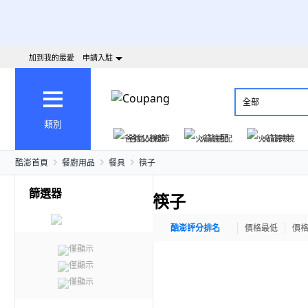
加到我的最愛
申請入駐
全部
類別
爸氣父親節
火箭速配
火箭跨境
酷澎首頁
餐廚用品
餐具
筷子
篩選器
筷子
酷澎評分排名
價格最低
價
僅顯示
僅顯示
僅顯示