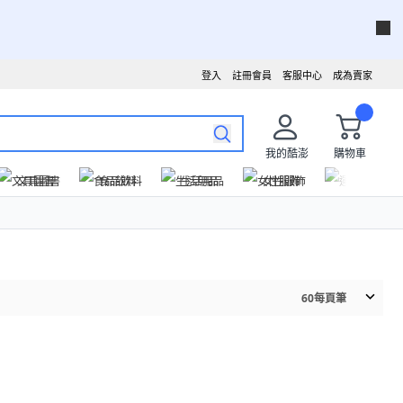
登入
註冊會員
客服中心
成為賣家
我的酷澎
購物車
文具圖書
食品飲料
生活用品
女性服飾
運動戶外
60
每頁筆