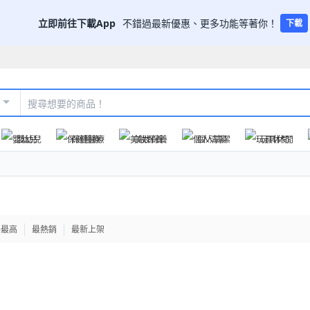
立即前往下載App
不錯過最新優惠、更多功能等著你！
下載
嬰幼兒
保健醫療
美妝保養
個人清潔
玩具休閒
格最高
最熱銷
最新上架