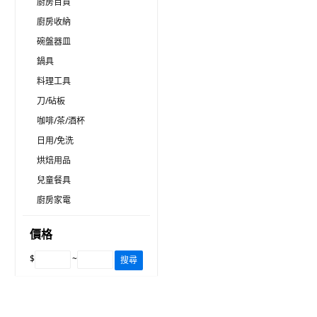
廚房百貨
廚房收納
碗盤器皿
鍋具
料理工具
刀/砧板
咖啡/茶/酒杯
日用/免洗
烘焙用品
兒童餐具
廚房家電
價格
$
~
搜尋