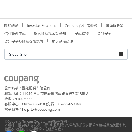
Investor Relations
關於酷澎
Coupang使用者條款
退換貨政策
信任管理中心
顧客隱私權政策通知
安心購物
資訊安全
資訊安全及隱私保護認證
加入酷澎商城
Global Site
公司名稱：酷澎股份有限公司
聯繫地址：11049 台北市信義區信義路五段7號13樓之1
統編：91002999
客服中心：0809-088-810 (免費) / 02-5592-7298
電子郵件：help_tw@coupang.com
©Coupang Taiwan Co., Ltd. 保留所有權利。
本網站上顯示的所有商標、標誌和服務標誌均為酷澎股份有限公司和/或其在美國和其
他國家/地區註冊之關聯公司之所屬財產。