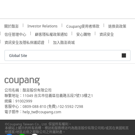
Investor Relations
關於酷澎
Coupang使用者條款
退換貨政策
信任管理中心
顧客隱私權政策通知
安心購物
資訊安全
資訊安全及隱私保護認證
加入酷澎商城
Global Site
公司名稱：酷澎股份有限公司
聯繫地址：11049 台北市信義區信義路五段7號13樓之1
統編：91002999
客服中心：0809-088-810 (免費) / 02-5592-7298
電子郵件：help_tw@coupang.com
©Coupang Taiwan Co., Ltd. 保留所有權利。
本網站上顯示的所有商標、標誌和服務標誌均為酷澎股份有限公司和/或其在美國和其
他國家/地區註冊之關聯公司之所屬財產。