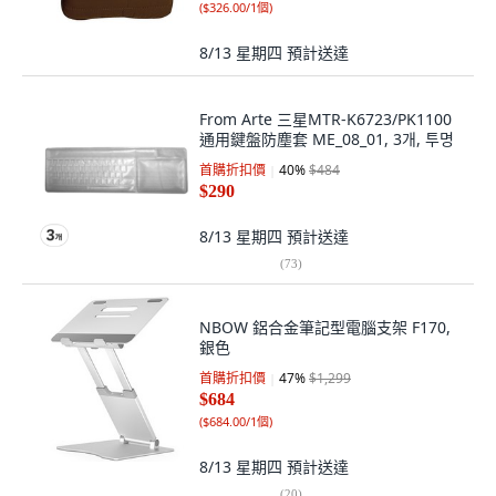
(
$326.00/1個
)
8/13 星期四
預計送達
From Arte 三星MTR-K6723/PK1100
通用鍵盤防塵套 ME_08_01, 3개, 투명
首購折扣價
40
%
$484
$290
8/13 星期四
預計送達
(
73
)
NBOW 鋁合金筆記型電腦支架 F170,
銀色
首購折扣價
47
%
$1,299
$684
(
$684.00/1個
)
8/13 星期四
預計送達
(
20
)