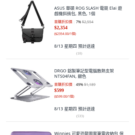
ASUS 華碩 ROG SLASH 電競 Elai 遊
戲機斜揹包, 黑色, 1個
首購折扣價
7
%
$2,554
$2,354
(
$2354.00/1個
)
8/13 星期四
預計送達
(
10
)
DRGO 鋁製筆記型電腦散熱支架
NTS04FAN, 銀色
首購折扣價
49
%
$1,189
$599
(
$599.00/1個
)
8/13 星期四
預計送達
(
533
)
Winnies 可愛恐龍圖案筆電收納包 保