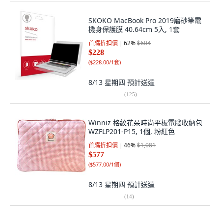
SKOKO MacBook Pro 2019磨砂筆電
機身保護膜 40.64cm 5入, 1套
首購折扣價
62
%
$604
$228
(
$228.00/1套
)
8/13 星期四
預計送達
(
125
)
Winniz 格紋花朵時尚平板電腦收納包
WZFLP201-P15, 1個, 粉紅色
首購折扣價
46
%
$1,081
$577
(
$577.00/1個
)
8/13 星期四
預計送達
(
14
)