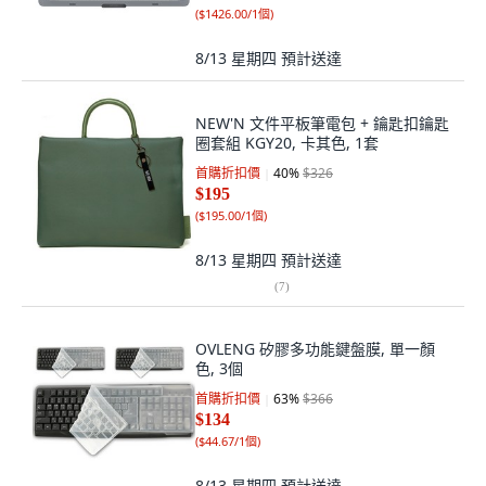
(
$1426.00/1個
)
8/13 星期四
預計送達
NEW'N 文件平板筆電包 + 鑰匙扣鑰匙
圈套組 KGY20, 卡其色, 1套
首購折扣價
40
%
$326
$195
(
$195.00/1個
)
8/13 星期四
預計送達
(
7
)
OVLENG 矽膠多功能鍵盤膜, 單一顏
色, 3個
首購折扣價
63
%
$366
$134
(
$44.67/1個
)
8/13 星期四
預計送達