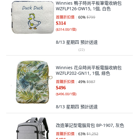
Winnies 鴨子時尚平板筆電收納包
WZFLP126-DW15, 1個, 白色
首購折扣價
60
%
$799
$314
(
$314.00/1個
)
8/13 星期四
預計送達
(
22
)
Winnies 花朵時尚平板電腦收納包
WZFLP202-GN11, 1個, 綠色
首購折扣價
49
%
$987
$496
(
$496.00/1個
)
8/13 星期四
預計送達
改造筆記型電腦背包 BP-1907, 灰色
首購折扣價
63
%
$1,252