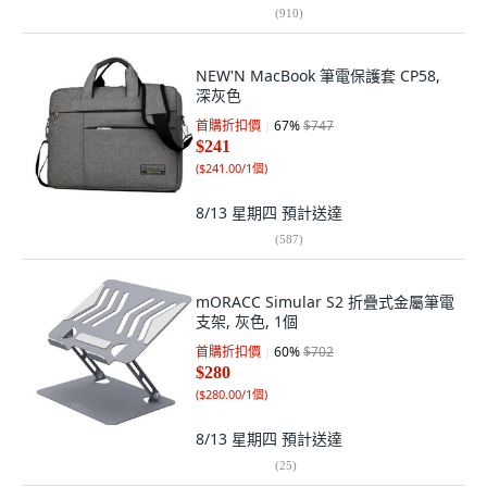
(
910
)
NEW'N MacBook 筆電保護套 CP58,
深灰色
首購折扣價
67
%
$747
$241
(
$241.00/1個
)
8/13 星期四
預計送達
(
587
)
mORACC Simular S2 折疊式金屬筆電
支架, 灰色, 1個
首購折扣價
60
%
$702
$280
(
$280.00/1個
)
8/13 星期四
預計送達
(
25
)