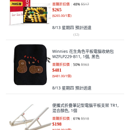
首購折扣價
48
%
$517
$265
(
$265.00/1套
)
8/13 星期四
預計送達
(
12
)
Winnies 花生角色平板電腦收納包
WZFLP229-B11, 1個, 黑色
首購折扣價
50
%
$963
$481
(
$481.00/1個
)
8/13 星期四
預計送達
便攜式折疊筆記型電腦平板支架 TR1,
混合顏色, 1個
首購折扣價
61
%
$518
$198
(
$198.00/1個
)