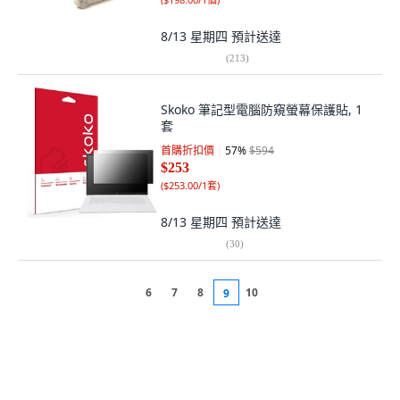
8/13 星期四
預計送達
(
213
)
Skoko 筆記型電腦防窺螢幕保護貼, 1
套
首購折扣價
57
%
$594
$253
(
$253.00/1套
)
8/13 星期四
預計送達
(
30
)
6
7
8
10
9