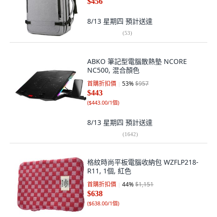
$456
8/13 星期四
預計送達
(
53
)
ABKO 筆記型電腦散熱墊 NCORE
NC500, 混合顏色
首購折扣價
53
%
$957
$443
(
$443.00/1個
)
8/13 星期四
預計送達
(
1642
)
格紋時尚平板電腦收納包 WZFLP218-
R11, 1個, 紅色
首購折扣價
44
%
$1,151
$638
(
$638.00/1個
)