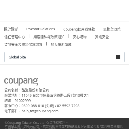
Investor Relations
關於酷澎
Coupang使用者條款
退換貨政策
信任管理中心
顧客隱私權政策通知
安心購物
資訊安全
資訊安全及隱私保護認證
加入酷澎商城
Global Site
公司名稱：酷澎股份有限公司
聯繫地址：11049 台北市信義區信義路五段7號13樓之1
統編：91002999
客服中心：0809-088-810 (免費) / 02-5592-7298
電子郵件：help_tw@coupang.com
©Coupang Taiwan Co., Ltd. 保留所有權利。
本網站上顯示的所有商標、標誌和服務標誌均為酷澎股份有限公司和/或其在美國和其