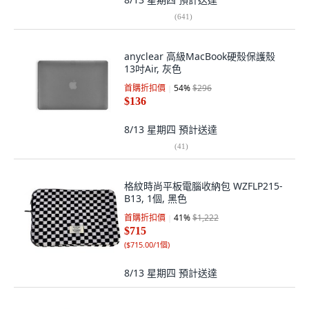
(
641
)
anyclear 高級MacBook硬殼保護殼
13吋Air, 灰色
首購折扣價
54
%
$296
$136
8/13 星期四
預計送達
(
41
)
格紋時尚平板電腦收納包 WZFLP215-
B13, 1個, 黑色
首購折扣價
41
%
$1,222
$715
(
$715.00/1個
)
8/13 星期四
預計送達