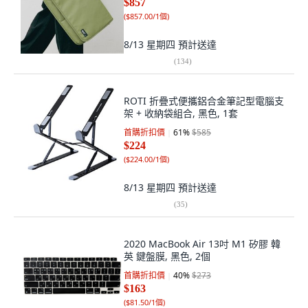
$857
(
$857.00/1個
)
8/13 星期四
預計送達
(
134
)
ROTI 折疊式便攜鋁合金筆記型電腦支
架 + 收納袋組合, 黑色, 1套
首購折扣價
61
%
$585
$224
(
$224.00/1個
)
8/13 星期四
預計送達
(
35
)
2020 MacBook Air 13吋 M1 矽膠 韓
英 鍵盤膜, 黑色, 2個
首購折扣價
40
%
$273
$163
(
$81.50/1個
)