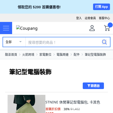
領取您的
$200
首購優惠卷!
打開 App
登入
註冊會員
客服中心
全部
酷澎首頁
火箭跨境
家電數位
電腦周邊
配件
筆記型電腦裝飾
筆記型電腦裝飾
篩選器
STNINE 休閒筆記型電腦包, 卡其色
首購折扣價
38
%
$1,402