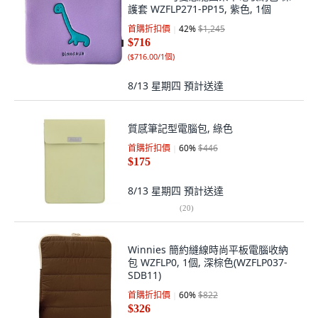
護套 WZFLP271-PP15, 紫色, 1個
首購折扣價
42
%
$1,245
$716
(
$716.00/1個
)
8/13 星期四
預計送達
質感筆記型電腦包, 綠色
首購折扣價
60
%
$446
$175
8/13 星期四
預計送達
(
20
)
Winnies 簡約縫線時尚平板電腦收納
包 WZFLP0, 1個, 深棕色(WZFLP037-
SDB11)
首購折扣價
60
%
$822
$326