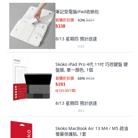
筆記型電腦iPad收納包
首購折扣價
43
%
$601
$338
8/13 星期四
預計送達
(
12
)
Skoko iPad Pro 4代 11吋 巧控鍵盤 鍵
盤膜, 單一顏色, 1個
首購折扣價
68
%
$604
$193
(
$193.00/1個
)
8/13 星期四
預計送達
(
61
)
Skoko MacBook Air 13 M4 / M5 疏油
螢幕保護貼, 1套