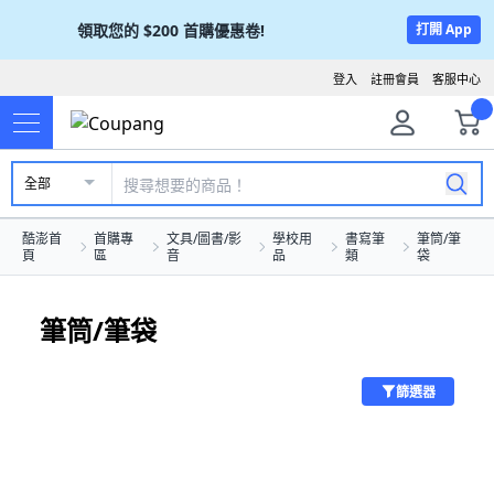
領取您的
$200
首購優惠卷!
打開 App
登入
註冊會員
客服中心
全部
酷澎首
首購專
文具/圖書/影
學校用
書寫筆
筆筒/筆
頁
區
音
品
類
袋
筆筒/筆袋
篩選器