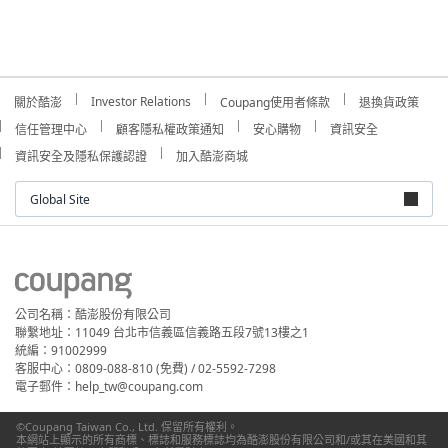
Investor Relations
關於酷澎
Coupang使用者條款
退換貨政策
信任管理中心
顧客隱私權政策通知
安心購物
資訊安全
資訊安全及隱私保護認證
加入酷澎商城
Global Site
公司名稱：酷澎股份有限公司
聯繫地址：11049 台北市信義區信義路五段7號13樓之1
統編：91002999
客服中心：0809-088-810 (免費) / 02-5592-7298
電子郵件：help_tw@coupang.com
©Coupang Taiwan Co., Ltd. 保留所有權利。
本網站上顯示的所有商標、標誌和服務標誌均為酷澎股份有限公司和/或其在美國和其