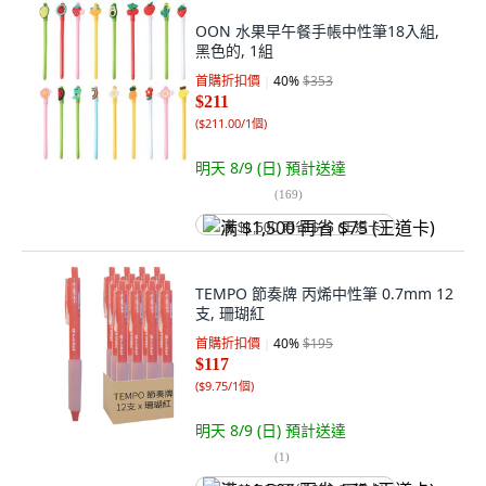
OON 水果早午餐手帳中性筆18入組,
黑色的, 1組
首購折扣價
40
%
$353
$211
(
$211.00/1個
)
明天 8/9 (日)
預計送達
(
169
)
满 $1,500 再省 $75 (王道卡)
TEMPO 節奏牌 丙烯中性筆 0.7mm 12
支, 珊瑚紅
首購折扣價
40
%
$195
$117
(
$9.75/1個
)
明天 8/9 (日)
預計送達
(
1
)