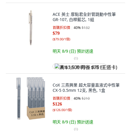
ACE 英士 摩點君全針管跳動中性筆
GR-107, 白桿藍芯, 1組
首購折扣價
40
%
$132
$79
(
$79.00/1個
)
明天 8/9 (日)
預計送達
(
1
)
满 $1,500 再省 $75 (王道卡)
CoX 三燕興業 超大容量直液式中性筆
CX-5 0.5mm 12支, 黑色, 1盒
首購折扣價
40
%
$210
$126
(
$126.00/1個
)
明天 8/9 (日)
預計送達
(
1
)