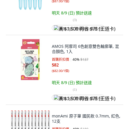
(
$87.00/1個
)
明天 8/9 (日)
預計送達
(
3
)
满 $1,500 再省 $75 (王道卡)
AMOS 阿摩司 6色創意雙色輪廓筆, 混
合顏色, 1入
首購折扣價
40
%
$137
$82
(
$82.00/1個
)
明天 8/9 (日)
預計送達
(
1
)
满 $1,500 再省 $75 (王道卡)
monAmi 原子筆 國民款 0.7mm, 紅色,
12支