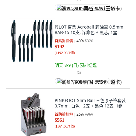
满 $1,500 再省 $75 (王道卡)
PILOT 百樂 Acroball 輕油筆 0.5mm
BAB-15 10支, 深綠色 + 黑芯, 1盒
首購折扣價
40
%
$320
$192
(
$192.00/1個
)
明天 8/9 (日)
預計送達
(
2
)
满 $1,500 再省 $75 (王道卡)
PINKFOOT Slim Ball 三色原子筆套裝
0.7mm, 白色 12支 + 黑色 12支, 1組
首購折扣價
26
%
$761
$561
(
$561.00/1個
)