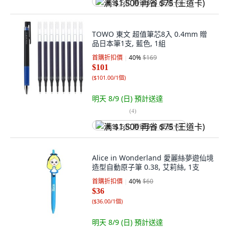
满 $1,500 再省 $75 (王道卡)
TOWO 東文 超值筆芯8入 0.4mm 贈
品日本筆1支, 藍色, 1組
首購折扣價
40
%
$169
$101
(
$101.00/1個
)
明天 8/9 (日)
預計送達
(
4
)
满 $1,500 再省 $75 (王道卡)
Alice in Wonderland 愛麗絲夢遊仙境
造型自動原子筆 0.38, 艾莉絲, 1支
首購折扣價
40
%
$60
$36
(
$36.00/1個
)
明天 8/9 (日)
預計送達