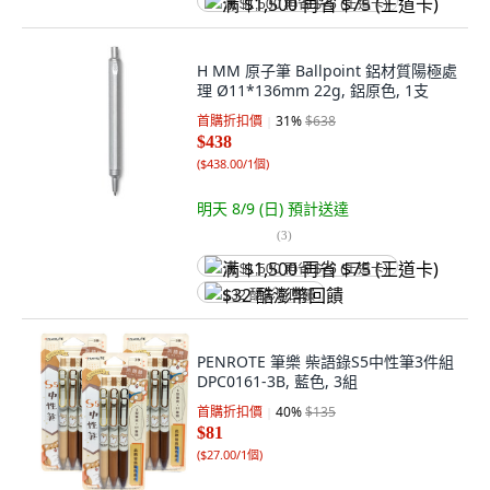
满 $1,500 再省 $75 (王道卡)
H MM 原子筆 Ballpoint 鋁材質陽極處
理 Ø11*136mm 22g, 鋁原色, 1支
首購折扣價
31
%
$638
$438
(
$438.00/1個
)
明天 8/9 (日)
預計送達
(
3
)
满 $1,500 再省 $75 (王道卡)
$32 酷澎幣回饋
PENROTE 筆樂 柴語錄S5中性筆3件組
DPC0161-3B, 藍色, 3組
首購折扣價
40
%
$135
$81
(
$27.00/1個
)