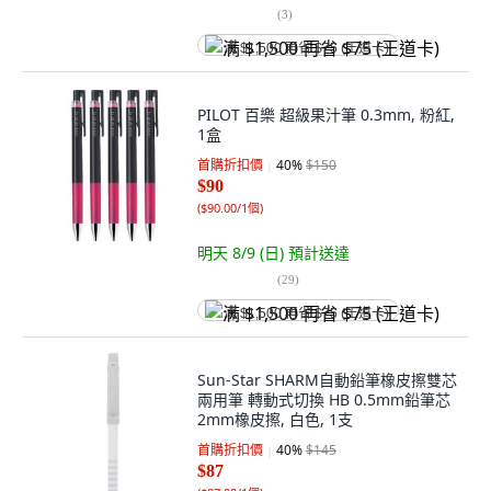
(
3
)
满 $1,500 再省 $75 (王道卡)
PILOT 百樂 超級果汁筆 0.3mm, 粉紅,
1盒
首購折扣價
40
%
$150
$90
(
$90.00/1個
)
明天 8/9 (日)
預計送達
(
29
)
满 $1,500 再省 $75 (王道卡)
Sun-Star SHARM自動鉛筆橡皮擦雙芯
兩用筆 轉動式切換 HB 0.5mm鉛筆芯
2mm橡皮擦, 白色, 1支
首購折扣價
40
%
$145
$87