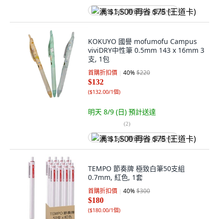
满 $1,500 再省 $75 (王道卡)
KOKUYO 國譽 mofumofu Campus
viviDRY中性筆 0.5mm 143 x 16mm 3
支, 1包
首購折扣價
40
%
$220
$132
(
$132.00/1個
)
明天 8/9 (日)
預計送達
(
2
)
满 $1,500 再省 $75 (王道卡)
TEMPO 節奏牌 極致白筆50支組
0.7mm, 紅色, 1套
首購折扣價
40
%
$300
$180
(
$180.00/1個
)