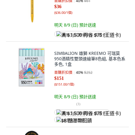
首購折扣價
40
%
$61
$36
(
$36.00/1個
)
明天 8/9 (日)
預計送達
满 $1,500 再省 $75 (王道卡)
SIMBALION 雄獅 KREEMO 可瑞莫
950酒精性雙頭速繪筆8色組, 基本色系
多色, 1盒
首購折扣價
40
%
$252
$151
(
$151.00/1個
)
明天 8/9 (日)
預計送達
(
3
)
满 $1,500 再省 $75 (王道卡)
$8 酷澎幣回饋