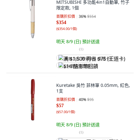
MITSUBISHI 多功能4in1自動筆, 竹子
限定款, 1個
首購折扣價
36
%
$554
$354
(
$354.00/1個
)
明天 8/9 (日)
預計送達
(
1
)
满 $1,500 再省 $75 (王道卡)
$14 酷澎幣回饋
Kuretake 吳竹 菲林筆 0.05mm, 紅色,
1支
首購折扣價
40
%
$95
$57
(
$57.00/1個
)
明天 8/9 (日)
預計送達
(
1
)