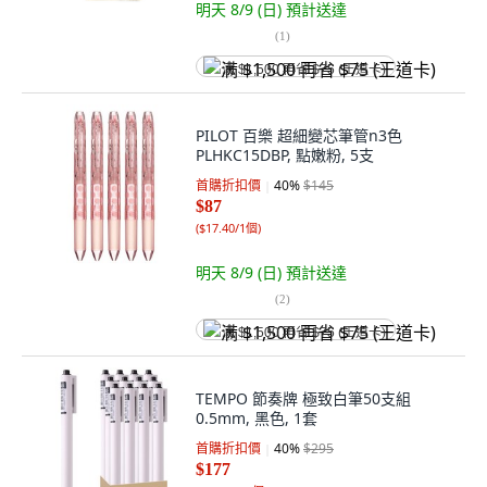
明天 8/9 (日)
預計送達
(
1
)
满 $1,500 再省 $75 (王道卡)
PILOT 百樂 超細變芯筆管n3色
PLHKC15DBP, 點嫩粉, 5支
首購折扣價
40
%
$145
$87
(
$17.40/1個
)
明天 8/9 (日)
預計送達
(
2
)
满 $1,500 再省 $75 (王道卡)
TEMPO 節奏牌 極致白筆50支組
0.5mm, 黑色, 1套
首購折扣價
40
%
$295
$177