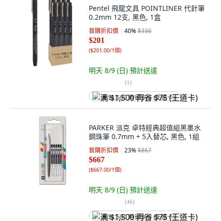
Pentel 飛龍文具 POINTLINER 代針筆
0.2mm 12支, 黑色, 1盒
首購折扣價
40
%
$336
$201
(
$201.00/1個
)
明天 8/9 (日)
預計送達
(
1
)
满 $1,500 再省 $75 (王道卡)
PARKER 派克 卓特經典超值組黑墨水
鋼珠筆 0.7mm + 5入替芯, 黑色, 1組
首購折扣價
23
%
$867
$667
(
$667.00/1個
)
明天 8/9 (日)
預計送達
(
46
)
满 $1,500 再省 $75 (王道卡)