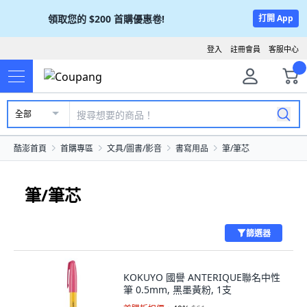
領取您的
$200
首購優惠卷!
打開 App
登入
註冊會員
客服中心
全部
酷澎首頁
首購專區
文具/圖書/影音
書寫用品
筆/筆芯
筆/筆芯
篩選器
KOKUYO 國譽 ANTERIQUE聯名中性
筆 0.5mm, 黑墨黃粉, 1支