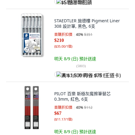
$5 酷澎幣回饋
STAEDTLER 施德樓 Pigment Liner
308 設計筆, 黑色, 6支
首購折扣價
40
%
$351
$210
(
$35.00/1個
)
明天 8/9 (日)
預計送達
(
5803
)
满 $1,500 再省 $75 (王道卡)
PILOT 百樂 新極灰魔擦筆替芯
0.3mm, 紅色, 6支
首購折扣價
40
%
$112
$67
(
$11.17/1個
)
明天 8/9 (日)
預計送達