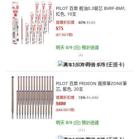
PILOT 百樂 輕油0.3替芯 BVRF-8MF,
紅色, 10支
首購折扣價
40
%
$125
$75
(
$7.50/1個
)
明天 8/9 (日)
預計送達
(
4
)
满 $1,500 再省 $75 (王道卡)
PILOT 百樂 FRIXION 魔擦筆ZONE筆
芯, 藍色, 20支
首購折扣價
18
%
$1,080
$880
(
$44.00/1個
)
明天 8/9 (日)
預計送達
(
11
)