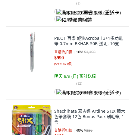
(
1
)
满 $1,500 再省 $75 (王道卡)
$2 酷澎幣回饋
PILOT 百樂 輕油Acroball 3+1多功能
筆 0.7mm BKHAB-50F, 透明, 10支
首購折扣價
16
%
$1,190
$990
(
$99.00/1個
)
明天 8/9 (日)
預計送達
(
12
)
满 $1,500 再省 $75 (王道卡)
Shachihata 寫吉達 Artline STIX 積木
色筆套裝 12色 Bonus Pack 刷毛筆, 1
盒
首購折扣價
40
%
$330