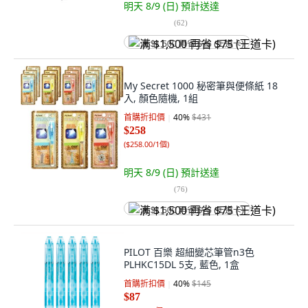
明天 8/9 (日)
預計送達
(
62
)
满 $1,500 再省 $75 (王道卡)
My Secret 1000 秘密筆與便條紙 18
入, 顏色隨機, 1組
首購折扣價
40
%
$431
$258
(
$258.00/1個
)
明天 8/9 (日)
預計送達
(
76
)
满 $1,500 再省 $75 (王道卡)
PILOT 百樂 超細變芯筆管n3色
PLHKC15DL 5支, 藍色, 1盒
首購折扣價
40
%
$145
$87