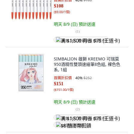
首購折扣價
40
%
$180
$108
(
$9.00/1個
)
明天 8/9 (日)
預計送達
(
1
)
满 $1,500 再省 $75 (王道卡)
SIMBALION 雄獅 KREEMO 可瑞莫
950酒精性雙頭速繪筆8色組, 裸色色
系, 1組
首購折扣價
40
%
$252
$151
(
$151.00/1個
)
明天 8/9 (日)
預計送達
(
2
)
满 $1,500 再省 $75 (王道卡)
$8 酷澎幣回饋