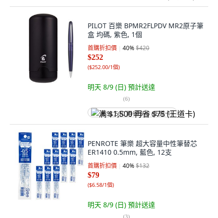
PILOT 百樂 BPMR2FLPDV MR2原子筆
盒 均碼, 紫色, 1個
首購折扣價
40
%
$420
$252
(
$252.00/1個
)
明天 8/9 (日)
預計送達
(
6
)
满 $1,500 再省 $75 (王道卡)
PENROTE 筆樂 超大容量中性筆替芯
ER1410 0.5mm, 藍色, 12支
首購折扣價
40
%
$132
$79
(
$6.58/1個
)
明天 8/9 (日)
預計送達
(
3
)