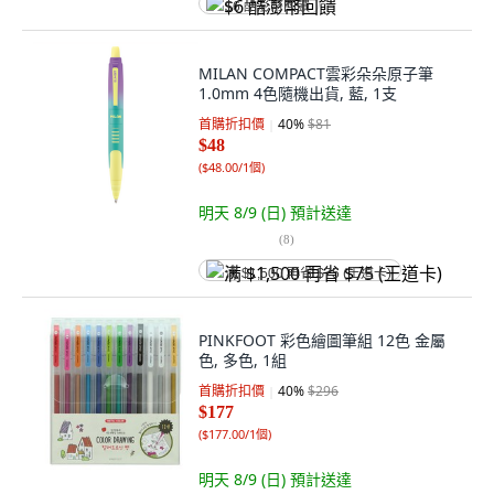
$6 酷澎幣回饋
MILAN COMPACT雲彩朵朵原子筆
1.0mm 4色隨機出貨, 藍, 1支
首購折扣價
40
%
$81
$48
(
$48.00/1個
)
明天 8/9 (日)
預計送達
(
8
)
满 $1,500 再省 $75 (王道卡)
PINKFOOT 彩色繪圖筆組 12色 金屬
色, 多色, 1組
首購折扣價
40
%
$296
$177
(
$177.00/1個
)
明天 8/9 (日)
預計送達