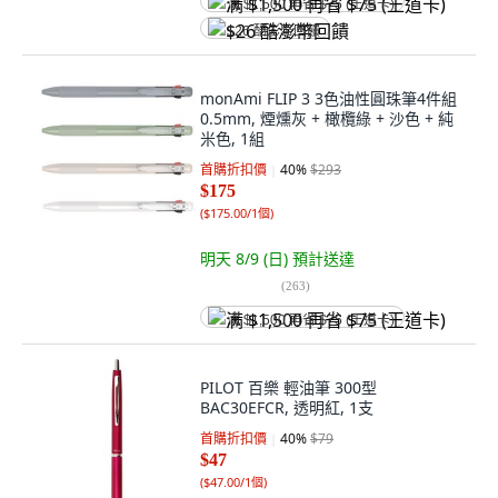
满 $1,500 再省 $75 (王道卡)
$26 酷澎幣回饋
monAmi FLIP 3 3色油性圓珠筆4件組
0.5mm, 煙燻灰 + 橄欖綠 + 沙色 + 純
米色, 1組
首購折扣價
40
%
$293
$175
(
$175.00/1個
)
明天 8/9 (日)
預計送達
(
263
)
满 $1,500 再省 $75 (王道卡)
PILOT 百樂 輕油筆 300型
BAC30EFCR, 透明紅, 1支
首購折扣價
40
%
$79
$47
(
$47.00/1個
)