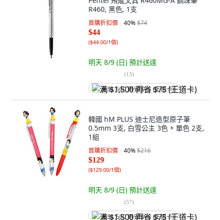
Pentel 飛龍文具 R460MG-A 鋼珠筆
R460, 黑色, 1支
首購折扣價
40
%
$74
$44
(
$44.00/1個
)
明天 8/9 (日)
預計送達
(
13
)
满 $1,500 再省 $75 (王道卡)
韓國 hM PLUS 迪士尼造型原子筆
0.5mm 3支, 白雪公主 3色 + 單色 2支,
1組
首購折扣價
40
%
$216
$129
(
$129.00/1個
)
明天 8/9 (日)
預計送達
(
57
)
满 $1,500 再省 $75 (王道卡)