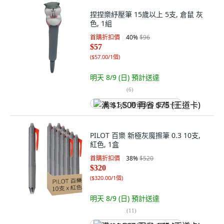
捏捏樂紓壓筆 15歲以上 5支, 倉鼠 灰
色, 1組
首購折扣價
40
%
$96
$57
(
$57.00/1個
)
明天 8/9 (日)
預計送達
(
6
)
满 $1,500 再省 $75 (王道卡)
PILOT 百樂 新極灰魔擦筆 0.3 10支,
紅色, 1盒
首購折扣價
38
%
$520
$320
(
$320.00/1個
)
明天 8/9 (日)
預計送達
(
11
)