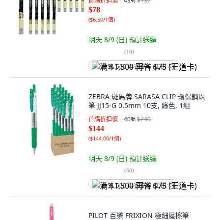
首購折扣價
43
%
$137
$78
(
$6.50/1個
)
明天 8/9 (日)
預計送達
(
16
)
满 $1,500 再省 $75 (王道卡)
ZEBRA 斑馬牌 SARASA CLIP 環保鋼珠
筆 JJ15-G 0.5mm 10支, 綠色, 1組
首購折扣價
40
%
$240
$144
(
$144.00/1個
)
明天 8/9 (日)
預計送達
(
60
)
满 $1,500 再省 $75 (王道卡)
PILOT 百樂 FRIXION 極細魔擦筆