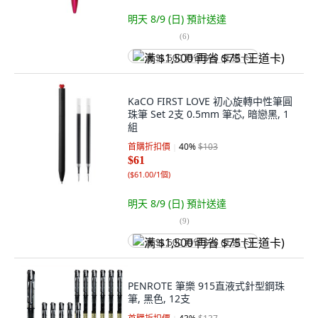
明天 8/9 (日)
預計送達
(
6
)
满 $1,500 再省 $75 (王道卡)
KaCO FIRST LOVE 初心旋轉中性筆圓
珠筆 Set 2支 0.5mm 筆芯, 暗戀黑, 1
組
首購折扣價
40
%
$103
$61
(
$61.00/1個
)
明天 8/9 (日)
預計送達
(
9
)
满 $1,500 再省 $75 (王道卡)
PENROTE 筆樂 915直液式針型鋼珠
筆, 黑色, 12支