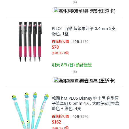
(
6
)
满 $1,500 再省 $75 (王道卡)
PILOT 百樂 超級果汁筆 0.4mm 5支,
粉色, 1盒
首購折扣價
40
%
$130
$78
(
$78.00/1個
)
明天 8/9 (日)
預計送達
(
8
)
满 $1,500 再省 $75 (王道卡)
韓國 hM PLUS Disney 迪士尼 造型原
子筆套組 0.5mm 4入, 大眼仔&毛怪款
藍色 + 綠色, 4支
首購折扣價
40
%
$270
$162
(
$40.50/1個
)