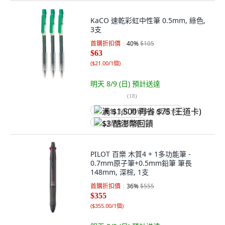
KaCO 速乾彩虹中性筆 0.5mm, 綠色,
3支
首購折扣價
40
%
$105
$63
(
$21.00/1個
)
明天 8/9 (日)
預計送達
(
18
)
满 $1,500 再省 $75 (王道卡)
$3 酷澎幣回饋
PILOT 百樂 木質4 + 1多功能筆 -
0.7mm原子筆+0.5mm鉛筆 筆長
148mm, 深棕, 1支
首購折扣價
36
%
$555
$355
(
$355.00/1個
)