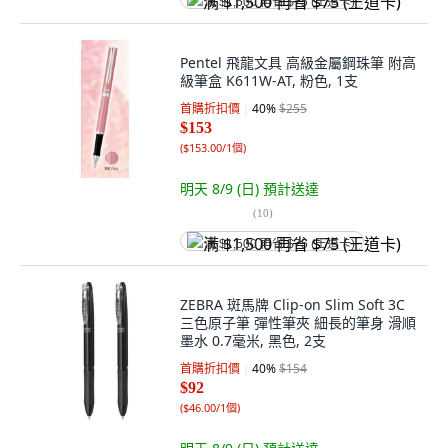
满 $1,500 再省 $75 (王道卡)
Pentel 飛龍文具 高級金屬鋼珠筆 附高
級筆盒 K611W-AT, 粉色, 1支
首購折扣價
40
%
$255
$153
(
$153.00/1個
)
明天 8/9 (日)
預計送達
(
10
)
满 $1,500 再省 $75 (王道卡)
ZEBRA 斑馬牌 Clip-on Slim Soft 3C
三色原子筆 彈性筆夾 細長的筆身 滑順
墨水 0.7毫米, 黑色, 2支
首購折扣價
40
%
$154
$92
(
$46.00/1個
)