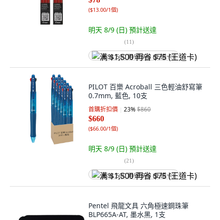
(
$13.00/1個
)
明天 8/9 (日)
預計送達
(
11
)
满 $1,500 再省 $75 (王道卡)
PILOT 百樂 Acroball 三色輕油舒寫筆
0.7mm, 藍色, 10支
首購折扣價
23
%
$860
$660
(
$66.00/1個
)
明天 8/9 (日)
預計送達
(
21
)
满 $1,500 再省 $75 (王道卡)
Pentel 飛龍文具 六角極速鋼珠筆
BLP665A-AT, 墨水黑, 1支