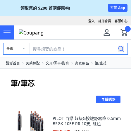
領取您的
$200
首購優惠卷!
打開 App
登入
註冊會員
客服中心
全部
酷澎首頁
火箭速配
文具/圖書/影音
書寫用品
筆/筆芯
筆/筆芯
篩選器
PILOT 百樂 超級G按鍵舒寫筆 0.5mm
BSGK-10EF-RR 10支, 紅色