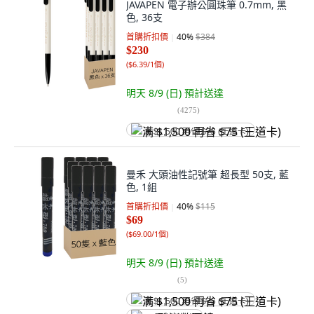
JAVAPEN 電子辦公圓珠筆 0.7mm, 黑
色, 36支
首購折扣價
40
%
$384
$230
(
$6.39/1個
)
明天 8/9 (日)
預計送達
(
4275
)
满 $1,500 再省 $75 (王道卡)
曼禾 大頭油性記號筆 超長型 50支, 藍
色, 1組
首購折扣價
40
%
$115
$69
(
$69.00/1個
)
明天 8/9 (日)
預計送達
(
5
)
满 $1,500 再省 $75 (王道卡)