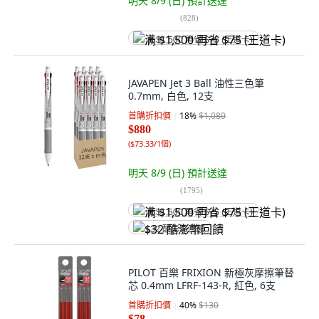
明天 8/9 (日)
預計送達
(
828
)
满 $1,500 再省 $75 (王道卡)
JAVAPEN Jet 3 Ball 油性三色筆
0.7mm, 白色, 12支
首購折扣價
18
%
$1,080
$880
(
$73.33/1個
)
明天 8/9 (日)
預計送達
(
1795
)
满 $1,500 再省 $75 (王道卡)
$32 酷澎幣回饋
PILOT 百樂 FRIXION 新極灰摩擦筆替
芯 0.4mm LFRF-143-R, 紅色, 6支
首購折扣價
40
%
$130
$78