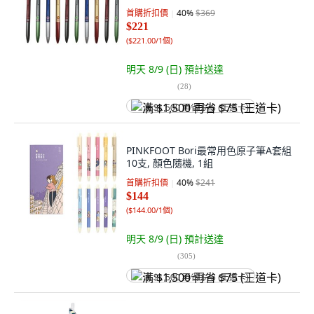
首購折扣價
40
%
$369
$221
(
$221.00/1個
)
明天 8/9 (日)
預計送達
(
28
)
满 $1,500 再省 $75 (王道卡)
PINKFOOT Bori最常用色原子筆A套組
10支, 顏色隨機, 1組
首購折扣價
40
%
$241
$144
(
$144.00/1個
)
明天 8/9 (日)
預計送達
(
305
)
满 $1,500 再省 $75 (王道卡)