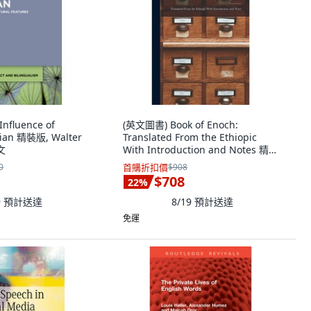
nfluence of
(英文圖書) Book of Enoch:
alian 精裝版, Walter
Translated From the Ethiopic
英文
With Introduction and Notes 精
裝版, Legare Street Press, 英文
0
首購折扣價
$908
$708
22
%
9
預計送達
8/19
預計送達
免運