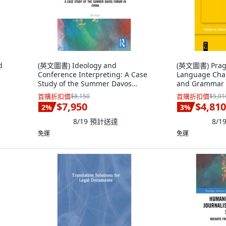
d
(英文圖書) Ideology and
(英文圖書) Pragm
Conference Interpreting: A Case
Language Cha
Study of the Summer Davos
and Grammar
 de
Forum in China 精裝版,
Gruyter, 英文
首購折扣價
$8,150
首購折扣價
$5,01
Routledge, 英文
$7,950
$4,810
2
%
3
%
8/19
預計送達
8/1
免運
免運