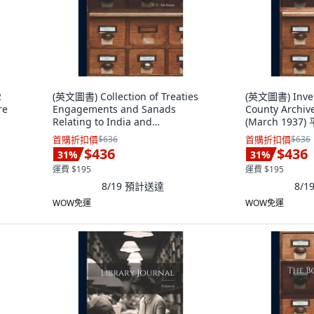
2
(英文圖書) Collection of Treaties
(英文圖書) Inven
re
Engagements and Sanads
County Archive
Relating to India and
(March 1937)
Neighbouring Countries. ... 平裝
Street Press,
首購折扣價
$636
首購折扣價
$636
版, Hassell Street Press, 英文
$436
$436
31
%
31
%
運費 $195
運費 $195
8/19
預計送達
8/1
WOW免運
WOW免運