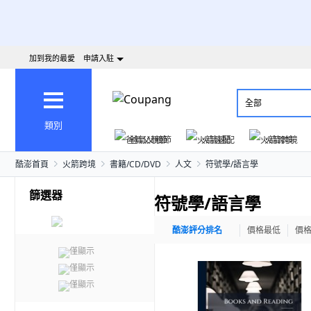
加到我的最愛
申請入駐
全部
類別
爸氣父親節
火箭速配
火箭跨境
酷澎首頁
火箭跨境
書籍/CD/DVD
人文
符號學/語言學
篩選器
符號學/語言學
酷澎評分排名
價格最低
價
僅顯示
僅顯示
僅顯示