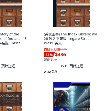
tory of the
(英文圖書) The Index Library; Vol
s of Indiana; 48
26 Pt 2 平裝版, Legare Street
 平裝版, Hassell
Press, 英文
 英文
首購折扣價
$636
$436
31
%
運費 $195
9
預計送達
8/19
預計送達
WOW免運