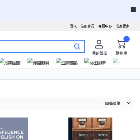
登入
註冊會員
客服中心
成為賣家
我的酷澎
購物車
文具圖書
食品飲料
生活用品
女性服飾
運動戶外
60
每頁筆