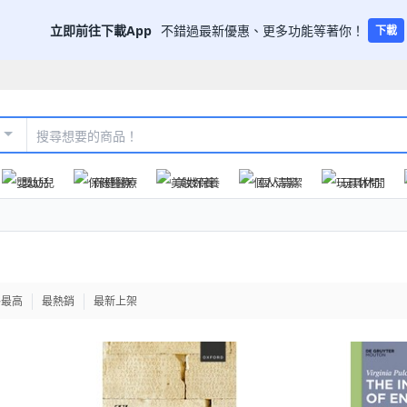
立即前往下載App
不錯過最新優惠、更多功能等著你！
下載
嬰幼兒
保健醫療
美妝保養
個人清潔
玩具休閒
格最高
最熱銷
最新上架