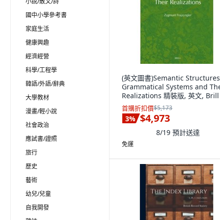
小說/散文/詩
國中小學參考書
家庭生活
健康興趣
經濟經營
科學/工程學
(英文圖書)Semantic Structures
韓語/外語/辭典
Grammatical Systems and The
Realizations 精裝版, 英文, Brill
大學教材
首購折扣價
$5,173
漫畫/輕小說
$4,973
3
%
社會政治
8/19
預計送達
應試書/證照
免運
旅行
歷史
藝術
幼兒/兒童
自我開發