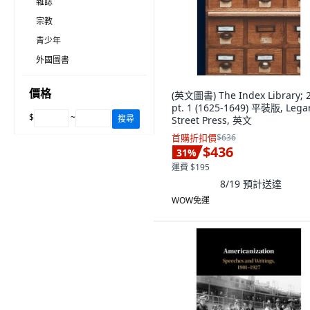
雜誌
宗教
青少年
外國圖書
價格
(英文圖書) The Index Library; 
pt. 1 (1625-1649) 平裝版, Lega
$
~
搜尋
Street Press, 英文
首購折扣價
$636
$436
31
%
運費 $195
8/19
預計送達
WOW免運