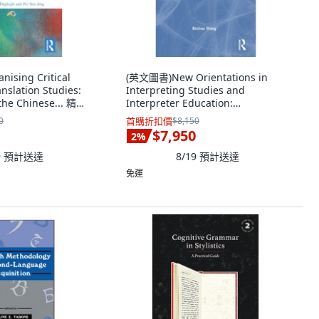
sing Critical
(英文圖書)New Orientations in
anslation Studies:
Interpreting Studies and
 the Chinese... 精裝
Interpreter Education:
, 英文
Information... 精裝版, Routledge,
0
首購折扣價
$8,150
英文
$7,950
2
%
9
預計送達
8/19
預計送達
免運