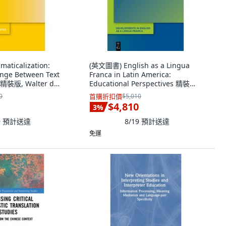
aticalization:
(英文圖書) English as a Lingua
nge Between Text
Franca in Latin America:
 精裝版, Walter de
Educational Perspectives 精裝版,
Walter de Gruyter, 英文
0
首購折扣價
$5,010
$4,810
3
%
9
預計送達
8/19
預計送達
免運