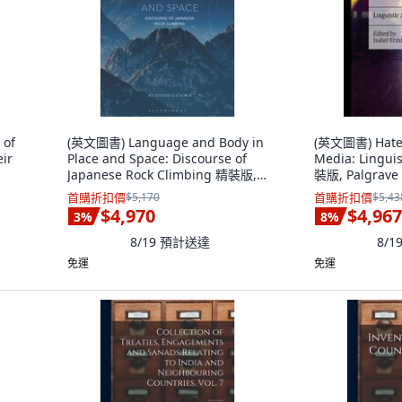
 of
(英文圖書) Language and Body in
(英文圖書) Hate 
ir
Place and Space: Discourse of
Media: Lingui
Japanese Rock Climbing 精裝版,
裝版, Palgrave
Bloomsbury Publishing PLC, 英文
首購折扣價
$5,170
首購折扣價
$5,43
$4,970
$4,967
3
%
8
%
8/19
預計送達
8/1
免運
免運