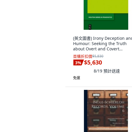
(英文圖書) Irony Deception an
Humour: Seeking the Truth
about Overt and Covert
Untruthfulness 精裝版, Walter
首購折扣價
$5,830
Gruyter, 英文
$5,630
3
%
8/19
預計送達
免運