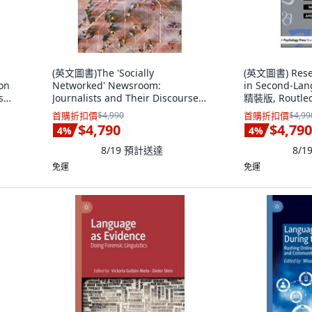
(英文圖書)The 'Socially
(英文圖書) Rese
ion
Networked' Newsroom:
in Second-Lan
s
Journalists and Their Discourses
精裝版, Routle
of Digital C... 精裝版, Bloomsbury
首購折扣價
$4,990
首購折扣價
$4,99
Academic, 英文
$4,790
$4,790
4
%
4
%
8/19
預計送達
8/1
免運
免運