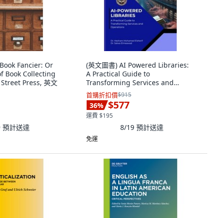
ook Fancier: Or
(英文圖書) AI Powered Libraries:
f Book Collecting
A Practical Guide to
Street Press, 英文
Transforming Services and
Operations 平裝版, Eldonusa, 英
首購折扣價
$915
文
$577
36
%
運費 $195
9
預計送達
8/19
預計送達
免運