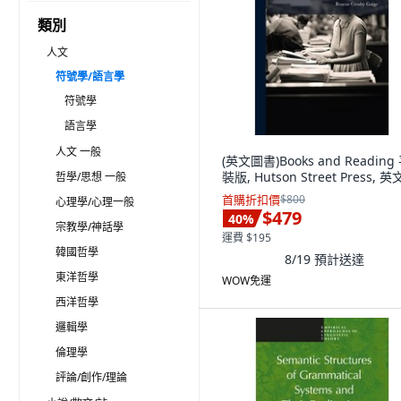
類別
人文
符號學/語言學
符號學
語言學
人文 一般
(英文圖書)Books and Reading
裝版, Hutson Street Press, 英
哲學/思想 一般
首購折扣價
$800
心理學/心理一般
$479
40
%
宗教學/神話學
運費 $195
韓國哲學
8/19
預計送達
東洋哲學
WOW免運
西洋哲學
邏輯學
倫理學
評論/創作/理論