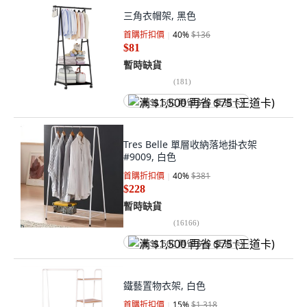
三角衣帽架, 黑色
首購折扣價
40
%
$136
$81
暫時缺貨
(
181
)
满 $1,500 再省 $75 (王道卡)
Tres Belle 單層收納落地掛衣架
#9009, 白色
首購折扣價
40
%
$381
$228
暫時缺貨
(
16166
)
满 $1,500 再省 $75 (王道卡)
鐵藝置物衣架, 白色
首購折扣價
15
%
$1,318