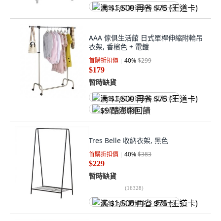
满 $1,500 再省 $75 (王道卡)
AAA 傢俱生活館 日式單桿伸縮附輪吊
衣架, 香檳色 + 電鍍
首購折扣價
40
%
$299
$179
暫時缺貨
满 $1,500 再省 $75 (王道卡)
$9 酷澎幣回饋
Tres Belle 收納衣架, 黑色
首購折扣價
40
%
$383
$229
暫時缺貨
(
16328
)
满 $1,500 再省 $75 (王道卡)