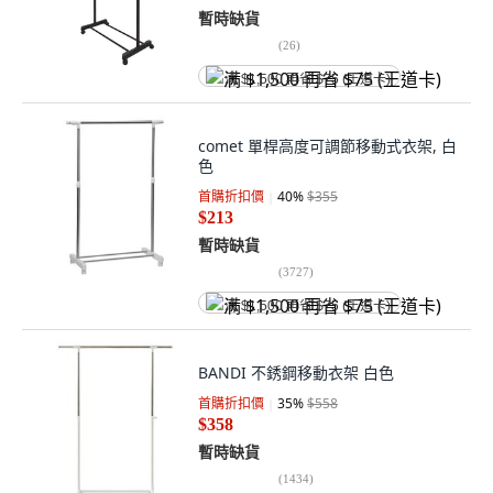
暫時缺貨
(
26
)
满 $1,500 再省 $75 (王道卡)
comet 單桿高度可調節移動式衣架, 白
色
首購折扣價
40
%
$355
$213
暫時缺貨
(
3727
)
满 $1,500 再省 $75 (王道卡)
BANDI 不銹鋼移動衣架 白色
首購折扣價
35
%
$558
$358
暫時缺貨
(
1434
)