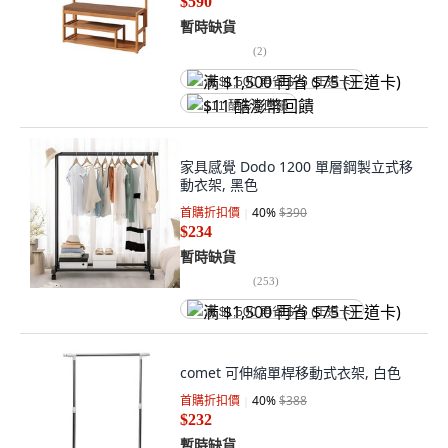
$590
暫時缺貨
(
2
)
满 $1,500 再省 $75 (王道卡)
$11 酷澎幣回饋
家具感覺 Dodo 1200 單層鋼製立式移
動衣架, 黑色
首購折扣價
40
%
$390
$234
暫時缺貨
(
253
)
满 $1,500 再省 $75 (王道卡)
comet 可伸縮單桿移動式衣架, 白色
首購折扣價
40
%
$388
$232
暫時缺貨