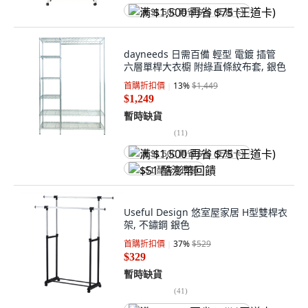
满 $1,500 再省 $75 (王道卡)
dayneeds 日需百備 輕型 電鍍 插管
六層單桿大衣櫥 附綠直條紋布套, 銀色
首購折扣價
13
%
$1,449
$1,249
暫時缺貨
(
11
)
满 $1,500 再省 $75 (王道卡)
$51 酷澎幣回饋
Useful Design 悠室屋家居 H型雙桿衣
架, 不鏽鋼 銀色
首購折扣價
37
%
$529
$329
暫時缺貨
(
41
)