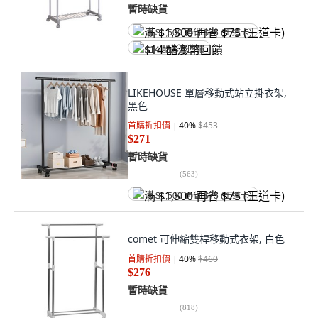
暫時缺貨
满 $1,500 再省 $75 (王道卡)
$14 酷澎幣回饋
LIKEHOUSE 單層移動式站立掛衣架,
黑色
首購折扣價
40
%
$453
$271
暫時缺貨
(
563
)
满 $1,500 再省 $75 (王道卡)
comet 可伸縮雙桿移動式衣架, 白色
首購折扣價
40
%
$460
$276
暫時缺貨
(
818
)