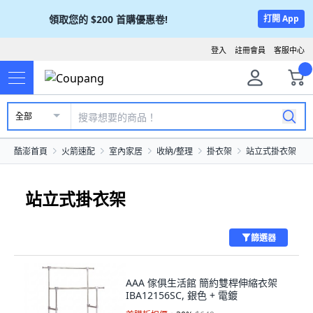
領取您的
$200
首購優惠卷!
打開 App
登入
註冊會員
客服中心
全部
酷澎首頁
火箭速配
室內家居
收納/整理
掛衣架
站立式掛衣架
站立式掛衣架
篩選器
AAA 傢俱生活館 簡約雙桿伸縮衣架
IBA12156SC, 銀色 + 電鍍