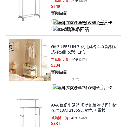
首購折扣價
30
%
$649
$449
暫時缺貨
满 $1,500 再省 $75 (王道卡)
$19 酷澎幣回饋
GAGU FEELING 家具風格 440 鐵製立
式移動掛衣架, 白色
首購折扣價
40
%
$474
$284
暫時缺貨
(
107
)
满 $1,500 再省 $75 (王道卡)
AAA 傢俱生活館 多功能置物雙桿伸縮
衣架 IBA12155SC, 銀色 + 電鍍
首購折扣價
40
%
$469
$281