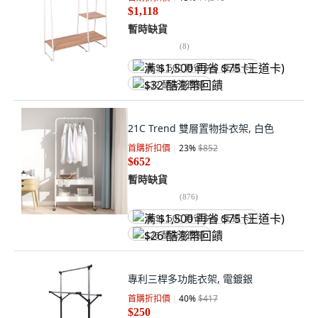
$1,118
暫時缺貨
(
8
)
满 $1,500 再省 $75 (王道卡)
$32 酷澎幣回饋
21C Trend 雙層置物掛衣架, 白色
首購折扣價
23
%
$852
$652
暫時缺貨
(
876
)
满 $1,500 再省 $75 (王道卡)
$26 酷澎幣回饋
專利三桿多功能衣架, 電鍍銀
首購折扣價
40
%
$417
$250