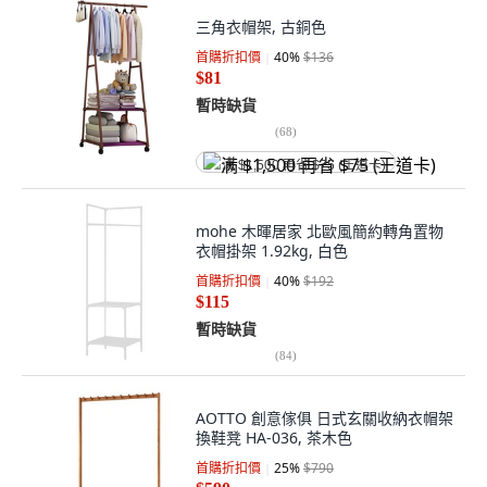
三角衣帽架, 古銅色
首購折扣價
40
%
$136
$81
暫時缺貨
(
68
)
满 $1,500 再省 $75 (王道卡)
mohe 木暉居家 北歐風簡約轉角置物
衣帽掛架 1.92kg, 白色
首購折扣價
40
%
$192
$115
暫時缺貨
(
84
)
AOTTO 創意傢俱 日式玄關收納衣帽架
換鞋凳 HA-036, 茶木色
首購折扣價
25
%
$790