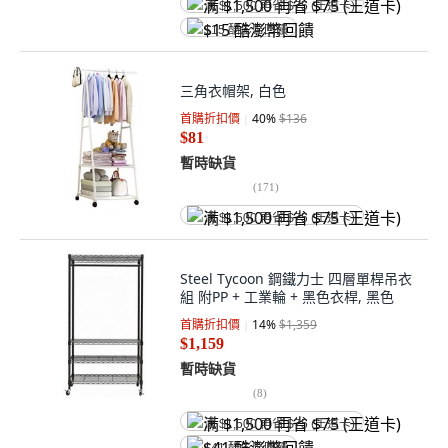
满 $1,500 再省 $75 (王道卡)
$15 酷澎幣回饋
三角衣帽架, 白色
首購折扣價
40
%
$136
$81
暫時缺貨
(
171
)
满 $1,500 再省 $75 (王道卡)
Steel Tycoon 鋼鐵力士 四層單桿吊衣
組 附PP + 工業輪 + 黑色衣桿, 黑色
首購折扣價
14
%
$1,359
$1,159
暫時缺貨
(
8
)
满 $1,500 再省 $75 (王道卡)