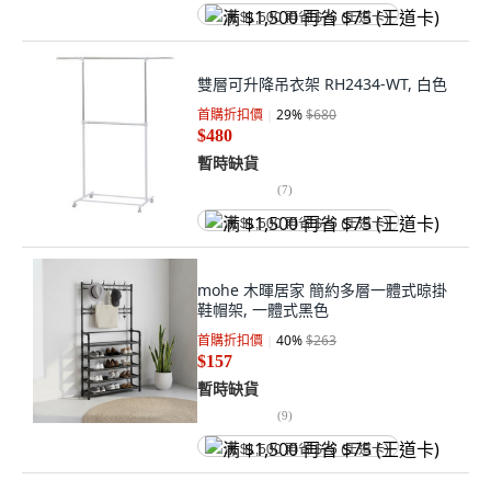
满 $1,500 再省 $75 (王道卡)
雙層可升降吊衣架 RH2434-WT, 白色
首購折扣價
29
%
$680
$480
暫時缺貨
(
7
)
满 $1,500 再省 $75 (王道卡)
mohe 木暉居家 簡約多層一體式晾掛
鞋帽架, 一體式黑色
首購折扣價
40
%
$263
$157
暫時缺貨
(
9
)
满 $1,500 再省 $75 (王道卡)