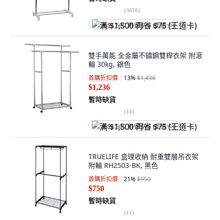
(
3676
)
满 $1,500 再省 $75 (王道卡)
雙手萬能 全金屬不鏽鋼雙桿衣架 附滾
輪 30kg, 銀色
首購折扣價
13
%
$1,436
$1,236
暫時缺貨
(
14
)
满 $1,500 再省 $75 (王道卡)
TRUELIFE 盒理收納 耐重雙層吊衣架
附輪 RH2503-BK, 黑色
首購折扣價
21
%
$950
$750
暫時缺貨
(
11
)