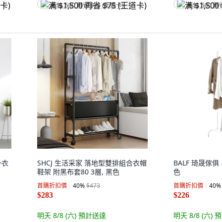
满 $1,500 再省 $75 (王道卡)
满 $1,500 再
掛衣
SHCJ 生活采家 落地型雙排組合衣帽
BALF 琦晟傢俱 
鞋架 附黑布套80 3層, 黑色
色
首購折扣價
40
%
$473
首購折扣價
40
%
$283
$226
明天 8/8 (六)
預計送達
明天 8/8 (六)
預