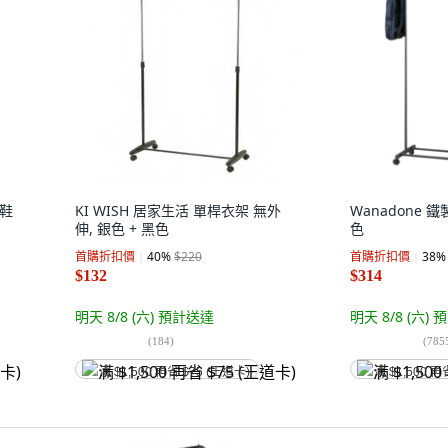
納鞋
KI WISH 居家生活 單桿衣架 無外
Wanadone 
伸, 銀色 + 黑色
色
首購折扣價
40
%
$220
首購折扣價
38
%
$132
$314
明天 8/8 (六)
預計送達
明天 8/8 (六)
預
(
184
)
(
785
满 $1,500 再省 $75 (王道卡)
满 $1,500 再