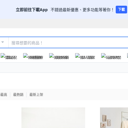
立即前往下載App
不錯過最新優惠、更多功能等著你！
下載
嬰幼兒
保健醫療
美妝保養
個人清潔
玩具休閒
格最高
最熱銷
最新上架