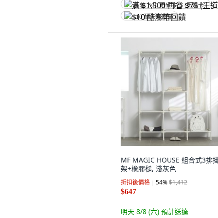
满 $1,500 再省 $75 (王道卡)
$10 酷澎幣回饋
MF MAGIC HOUSE 組合式3排
架+橡膠槌, 淺灰色
折扣後價格
54
%
$1,412
$647
明天 8/8 (六)
預計送達