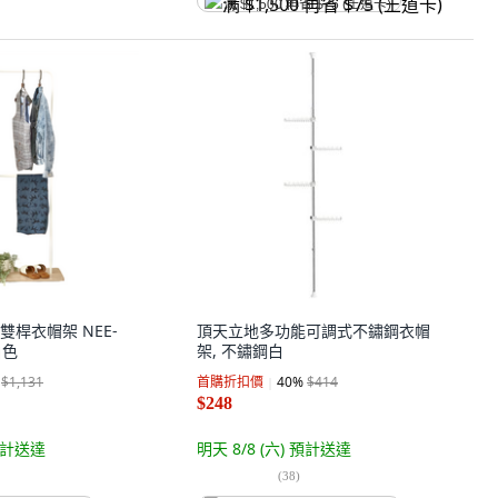
满 $1,500 再省 $75 (王道卡)
型雙桿衣帽架 NEE-
頂天立地多功能可調式不鏽鋼衣帽
白色
架, 不鏽鋼白
$1,131
首購折扣價
40
%
$414
$248
計送達
明天 8/8 (六)
預計送達
(
38
)