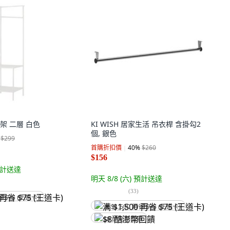
架 二層 白色
KI WISH 居家生活 吊衣桿 含掛勾2
個, 銀色
$299
首購折扣價
40
%
$260
$156
計送達
明天 8/8 (六)
預計送達
(
33
)
省 $75 (王道卡)
满 $1,500 再省 $75 (王道卡)
$8 酷澎幣回饋