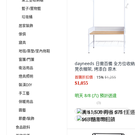
桌上型收納櫃
籃子/置物籃
垃圾桶
居家裝飾
傢俱
寢具
地毯/靠墊/室內拖鞋
窗簾/門簾
dayneeds 日需百備 全方位收
衛浴用品
凳衣帽架, 烤漆白 原木
燈具照明
首購折扣價
15
%
$1,255
$1,055
裝潢DIY
手工藝
明天 8/8 (六)
預計送達
保暖用品
(
3
)
園藝
满 $1,500 再省 $75 (王道卡)
節慶/裝飾
$63 酷澎幣回饋
食品飲料