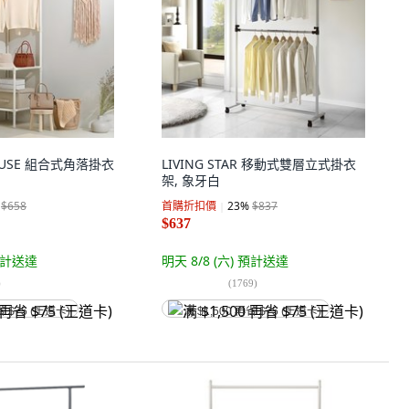
HOUSE 組合式角落掛衣
LIVING STAR 移動式雙層立式掛衣
架, 象牙白
$658
首購折扣價
23
%
$837
$637
計送達
明天 8/8 (六)
預計送達
)
(
1769
)
省 $75 (王道卡)
满 $1,500 再省 $75 (王道卡)