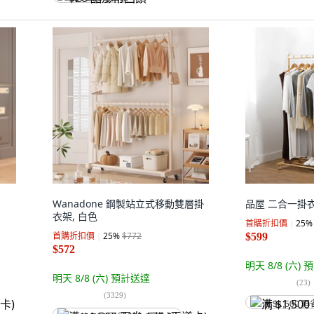
Wanadone 鋼製站立式移動雙層掛
品屋 二合一掛衣
衣架, 白色
首購折扣價
25
%
首購折扣價
25
%
$772
$599
$572
明天 8/8 (六)
預
明天 8/8 (六)
預計送達
(
23
)
(
3329
)
满 $1,500 再