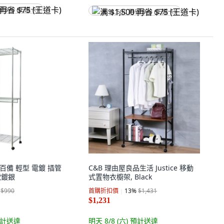
省 $75 (王道卡)
满 $1,500 再省 $75 (王道卡)
日需百備 輕型 電鍍 插管
C&B 理由屋良品生活 Justice 移動
電鍍銀
式置物衣櫥架, Black
$990
首購折扣價
13
%
$1,431
$1,231
計送達
明天 8/8 (六)
預計送達