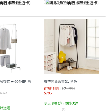
省 $75 (王道卡)
满 $1,500 再省 $75 (王道卡)
吊衣架 A-604HIP, 白
省空間角落衣架, 黑色
首購折扣價
20
%
$995
$378
$795
明天 8/8 (六)
預計送達
計送達
(
2
)