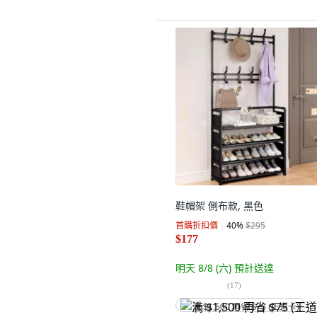
鞋帽架 側布款, 黑色
首購折扣價
40
%
$295
$177
明天 8/8 (六)
預計送達
(
17
)
满 $1,500 再省 $75 (王道卡)