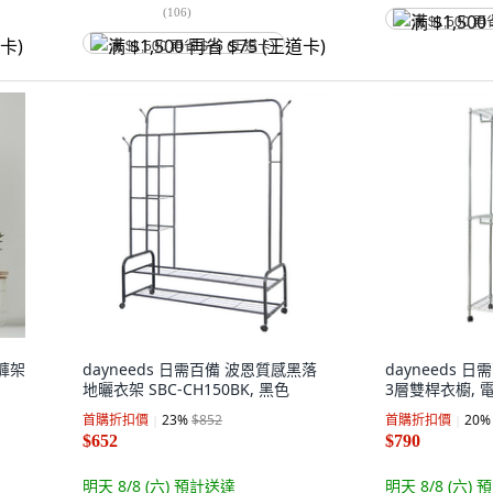
(
106
)
满 $1,500 再
满 $1,500 再省 $75 (王道卡)
層褲架
dayneeds 日需百備 波恩質感黑落
dayneeds 
地曬衣架 SBC-CH150BK, 黑色
3層雙桿衣櫥, 
首購折扣價
23
%
$852
首購折扣價
20
%
$652
$790
明天 8/8 (六)
預計送達
明天 8/8 (六)
預