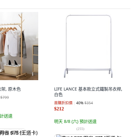
架, 原木色
LIFE LANCE 基本款立式鐵製吊衣桿,
白色
$799
首購折扣價
40
%
$354
$212
計送達
明天 8/8 (六)
預計送達
(
255
)
省 $75 (王道卡)