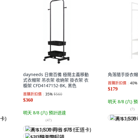
dayneeds 日需百備 極簡主義移動
角落隨手掛衣帽
式衣帽架 吊衣架 收納架 掛衣架 衣
首購折扣價
40
%
櫥架 CFD4147152-BK, 黑色
$179
首購折扣價
35
%
$560
$360
明天 8/8 (六)
預
(
7
)
明天 8/8 (六)
預計送達
满 $1,500 再
(
47
)
满 $1,500 再省 $75 (王道卡)
$20 酷澎幣回饋