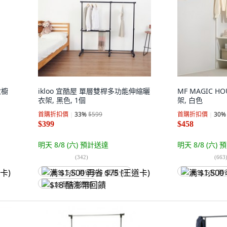
衣櫥
ikloo 宜酷屋 單層雙桿多功能伸縮曬
MF MAGIC 
衣架, 黑色, 1個
架, 白色
首購折扣價
33
%
$599
首購折扣價
30
%
$399
$458
明天 8/8 (六)
預計送達
明天 8/8 (六)
預
(
342
)
(
663
满 $1,500 再省 $75 (王道卡)
满 $1,500 再
$18 酷澎幣回饋