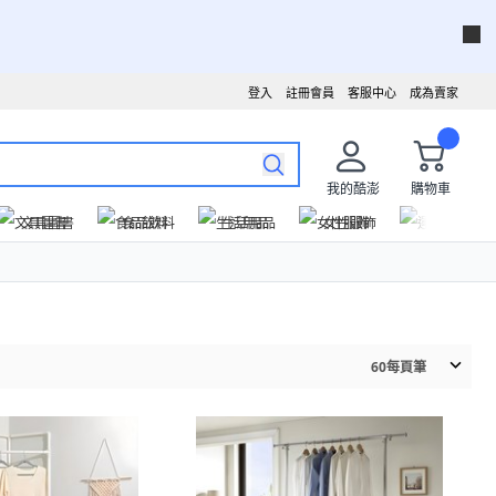
登入
註冊會員
客服中心
成為賣家
我的酷澎
購物車
文具圖書
食品飲料
生活用品
女性服飾
運動戶外
60
每頁筆