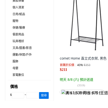
美妝保養
個人清潔
日用/紙品
寵物
保健/醫療
餐廚用品
玩具嗜好
文具/圖書/影音
運動/休閒/戶外
comet Home 直立式衣架, 黑色
服飾
首購折扣價
40
%
$353
母嬰
$211
家電數位
明天 8/8 (六)
預計送達
(
3519
)
價格
满 $1,500 再省 $75 (王道卡)
$
~
搜尋