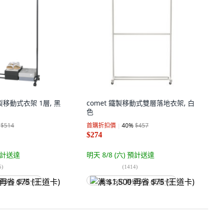
鐵製移動式衣架 1層, 黑
comet 鐵製移動式雙層落地衣架, 白
色
$514
首購折扣價
40
%
$457
$274
計送達
明天 8/8 (六)
預計送達
5
)
(
1414
)
省 $75 (王道卡)
满 $1,500 再省 $75 (王道卡)