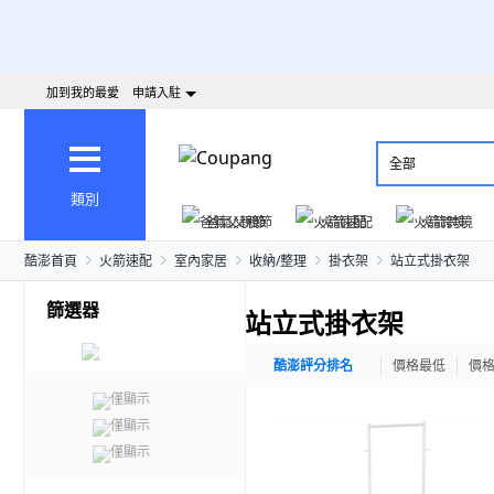
加到我的最愛
申請入駐
全部
類別
爸氣父親節
火箭速配
火箭跨境
酷澎首頁
火箭速配
室內家居
收納/整理
掛衣架
站立式掛衣架
篩選器
站立式掛衣架
酷澎評分排名
價格最低
價
僅顯示
僅顯示
僅顯示