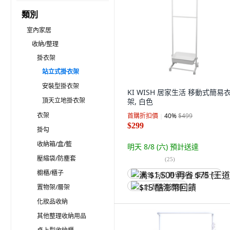
類別
室內家居
收納/整理
掛衣架
站立式掛衣架
安裝型掛衣架
KI WISH 居家生活 移動式簡易
頂天立地掛衣架
架, 白色
衣架
首購折扣價
40
%
$499
$299
掛勾
收納箱/盒/籃
明天 8/8 (六)
預計送達
壓縮袋/防塵套
(
25
)
櫥櫃/櫃子
满 $1,500 再省 $75 (王道卡)
置物架/層架
$15 酷澎幣回饋
化妝品收納
其他整理收納用品