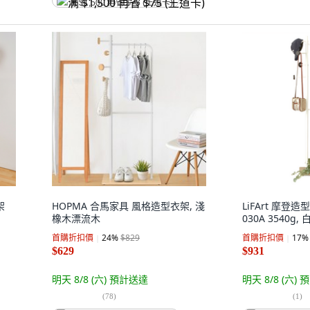
满 $1,500 再省 $75 (王道卡)
架
HOPMA 合馬家具 風格造型衣架, 淺
LiFArt 摩登造
橡木漂流木
030A 3540g, 
首購折扣價
24
%
$829
首購折扣價
17
%
$629
$931
明天 8/8 (六)
預計送達
明天 8/8 (六)
預
(
78
)
(
1
)