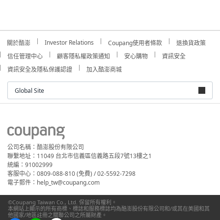
Investor Relations
關於酷澎
Coupang使用者條款
退換貨政策
信任管理中心
顧客隱私權政策通知
安心購物
資訊安全
資訊安全及隱私保護認證
加入酷澎商城
Global Site
公司名稱：酷澎股份有限公司
聯繫地址：11049 台北市信義區信義路五段7號13樓之1
統編：91002999
客服中心：0809-088-810 (免費) / 02-5592-7298
電子郵件：help_tw@coupang.com
©Coupang Taiwan Co., Ltd. 保留所有權利。
本網站上顯示的所有商標、標誌和服務標誌均為酷澎股份有限公司和/或其在美國和其
他國家/地區註冊之關聯公司之所屬財產。