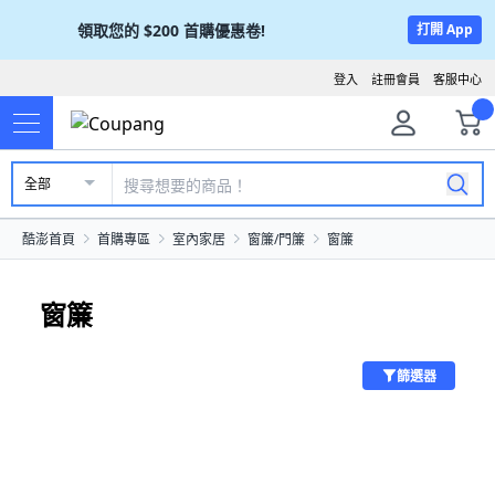
領取您的
$200
首購優惠卷!
打開 App
登入
註冊會員
客服中心
全部
酷澎首頁
首購專區
室內家居
窗簾/門簾
窗簾
窗簾
篩選器