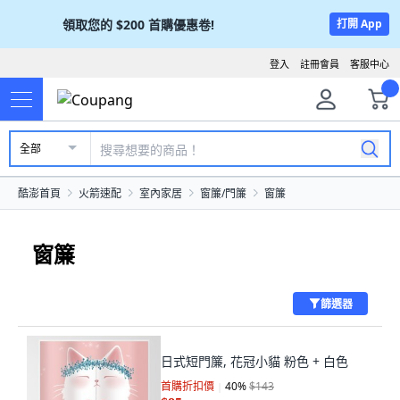
領取您的
$200
首購優惠卷!
打開 App
登入
註冊會員
客服中心
全部
酷澎首頁
火箭速配
室內家居
窗簾/門簾
窗簾
窗簾
篩選器
日式短門簾, 花冠小貓 粉色 + 白色
首購折扣價
40
%
$143