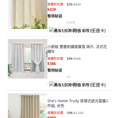
首購折扣價
32
%
$620
$420
暫時缺貨
(
1125
)
满 $1,500 再省 $75 (王道卡)
小銅板 雙層刺繡窗簾寬 兩片, 法式花
繡灰
首購折扣價
34
%
$586
$386
暫時缺貨
(
1
)
满 $1,500 再省 $75 (王道卡)
She's Home Trudy 穿環式遮光窗簾2
件組, 米色
首購折扣價
18
%
$1,100
$900