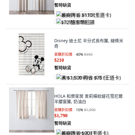
暫時缺貨
最高再省 $110 (王道卡)
$72 酷澎幣回饋
Disney 迪士尼 半分式長布簾, 線條米
奇
首購折扣價
40
%
$350
$210
暫時缺貨
满 $1,500 再省 $75 (王道卡)
HOLA 和樂家居 查莉橫紋緹花雪尼爾
半腰窗簾, 奶油白
首購折扣價
10
%
$1,990
$1,790
暫時缺貨
最高再省 $90 (王道卡)