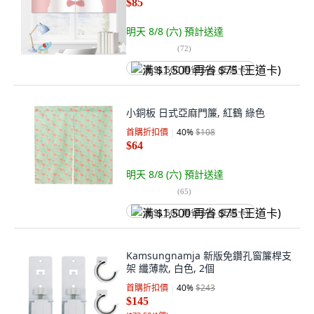
$85
明天 8/8 (六)
預計送達
(
72
)
满 $1,500 再省 $75 (王道卡)
小銅板 日式亞麻門簾, 紅鶴 綠色
首購折扣價
40
%
$108
$64
明天 8/8 (六)
預計送達
(
65
)
满 $1,500 再省 $75 (王道卡)
Kamsungnamja 新版免鑽孔窗簾桿支
架 纖薄款, 白色, 2個
首購折扣價
40
%
$243
$145