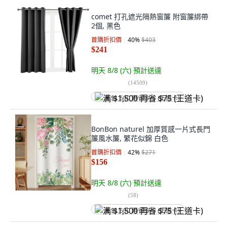
comet 打孔遮光隔熱窗簾 附窗簾綁帶
2個, 黑色
首購折扣價
40
%
$403
$241
明天 8/8 (六)
預計送達
(
14509
)
满 $1,500 再省 $75 (王道卡)
BonBon naturel 加厚質感一片式長門
簾風水簾, 繁花似錦 白色
首購折扣價
42
%
$271
$156
明天 8/8 (六)
預計送達
(
58
)
满 $1,500 再省 $75 (王道卡)