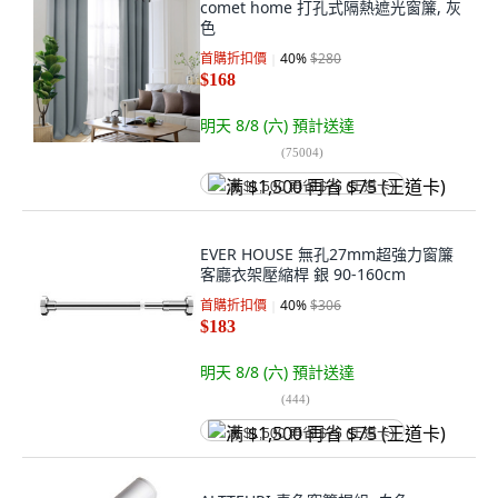
comet home 打孔式隔熱遮光窗簾, 灰
色
首購折扣價
40
%
$280
$168
明天 8/8 (六)
預計送達
(
75004
)
满 $1,500 再省 $75 (王道卡)
EVER HOUSE 無孔27mm超強力窗簾
客廳衣架壓縮桿 銀 90-160cm
首購折扣價
40
%
$306
$183
明天 8/8 (六)
預計送達
(
444
)
满 $1,500 再省 $75 (王道卡)