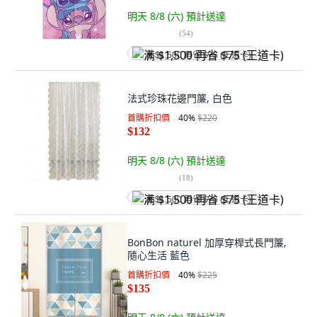
明天 8/8 (六)
預計送達
(
54
)
满 $1,500 再省 $75 (王道卡)
法式珍珠花邊門簾, 白色
首購折扣價
40
%
$220
$132
明天 8/8 (六)
預計送達
(
18
)
满 $1,500 再省 $75 (王道卡)
BonBon naturel 加厚穿桿式長門簾,
隨心生活 藍色
首購折扣價
40
%
$225
$135