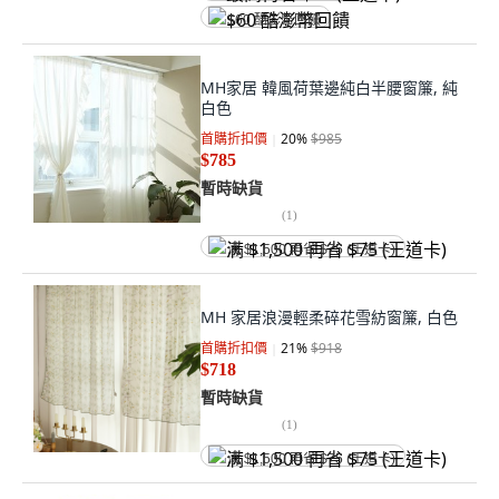
$60 酷澎幣回饋
MH家居 韓風荷葉邊純白半腰窗簾, 純
白色
首購折扣價
20
%
$985
$785
暫時缺貨
(
1
)
满 $1,500 再省 $75 (王道卡)
MH 家居浪漫輕柔碎花雪紡窗簾, 白色
首購折扣價
21
%
$918
$718
暫時缺貨
(
1
)
满 $1,500 再省 $75 (王道卡)