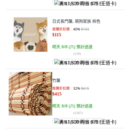
满 $1,500 再省 $75 (王道卡)
日式長門簾, 萌狗家族 棕色
首購折扣價
40
%
$193
$115
明天 8/8 (六)
預計送達
(
119
)
满 $1,500 再省 $75 (王道卡)
竹簾
首購折扣價
32
%
$615
$415
明天 8/8 (六)
預計送達
(
1267
)
满 $1,500 再省 $75 (王道卡)