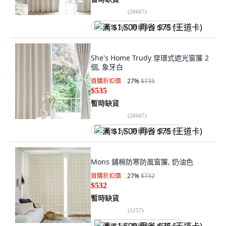
(
26667
)
满 $1,500 再省 $75 (王道卡)
She's Home Trudy 穿環式遮光窗簾 2
個, 象牙白
首購折扣價
27
%
$735
$535
暫時缺貨
(
26667
)
满 $1,500 再省 $75 (王道卡)
Mons 鋪棉防寒防風窗簾, 奶油色
首購折扣價
27
%
$732
$532
暫時缺貨
(
1257
)