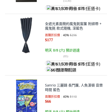
(
5530
)
满 $1,500 再省 $75 (王道卡)
全遮光素面簡約魔鬼氈窗簾 附綁帶 +
魔鬼氈 款式隨機, 深藍色
首購折扣價
40
%
$296
$177
明天 8/8 (六)
預計送達
(
85
)
满 $1,500 再省 $75 (王道卡)
$6 酷澎幣回饋
Sanrio 三麗鷗 長門簾, 人魚漢頓 音樂
時間 藍色
首購折扣價
40
%
$110
$66
明天 8/8 (六)
預計送達