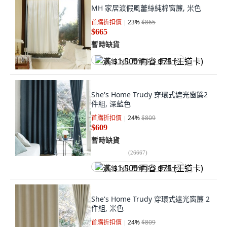
MH 家居渡假風蕾絲純棉窗簾, 米色
首購折扣價
23
%
$865
$665
暫時缺貨
满 $1,500 再省 $75 (王道卡)
She's Home Trudy 穿環式遮光窗簾2
件組, 深藍色
首購折扣價
24
%
$809
$609
暫時缺貨
(
26667
)
满 $1,500 再省 $75 (王道卡)
She's Home Trudy 穿環式遮光窗簾 2
件組, 米色
首購折扣價
24
%
$809