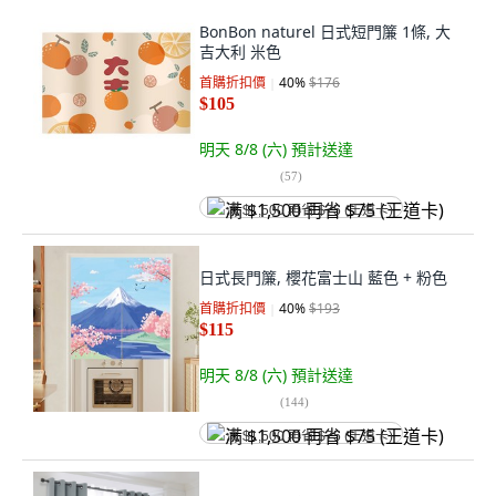
BonBon naturel 日式短門簾 1條, 大
吉大利 米色
首購折扣價
40
%
$176
$105
明天 8/8 (六)
預計送達
(
57
)
满 $1,500 再省 $75 (王道卡)
日式長門簾, 櫻花富士山 藍色 + 粉色
首購折扣價
40
%
$193
$115
明天 8/8 (六)
預計送達
(
144
)
满 $1,500 再省 $75 (王道卡)