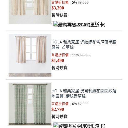
首購折扣價
5
%
$3,590
$3,390
暫時缺貨
最高再省 $170 (王道卡)
HOLA 和樂家居 迴紋緹花雪尼爾半腰
窗簾, 芒草棕
首購折扣價
11
%
$1,690
$1,490
暫時缺貨
HOLA 和樂家居 奧可利緹花圈圈紗落
地窗簾, 橫紋青草綠
首購折扣價
6
%
$2,990
$2,790
暫時缺貨
最高再省 $140 (王道卡)