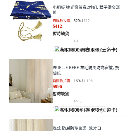
小銅板 遮光窗簾寬2件組, 葉子燙金深
藍
首購折扣價
32
%
$612
$412
暫時缺貨
(
1
)
满 $1,500 再省 $75 (王道卡)
PRIELLE BEBE 羊毛防風防寒窗簾, 奶
油色
首購折扣價
16
%
$1,196
$996
暫時缺貨
(
279
)
满 $1,500 再省 $75 (王道卡)
溫茲 防風防寒窗簾, 象牙白