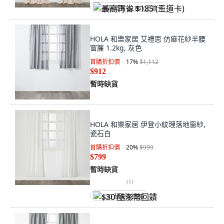
最高再省 $185 (王道卡)
HOLA 和樂家居 艾禮思 仿麻花紗半腰
窗簾 1.2kg, 灰色
首購折扣價
17
%
$1,112
$912
暫時缺貨
HOLA 和樂家居 伊登小紋理落地窗紗,
瓷石白
首購折扣價
20
%
$999
$799
暫時缺貨
(
1
)
$30 酷澎幣回饋