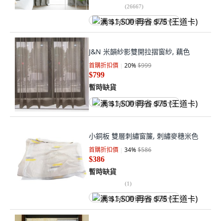
(
26667
)
满 $1,500 再省 $75 (王道卡)
J&N 米韻紗影雙開拉摺窗紗, 藕色
首購折扣價
20
%
$999
$799
暫時缺貨
满 $1,500 再省 $75 (王道卡)
小銅板 雙層刺繡窗簾, 刺繡麥穗米色
首購折扣價
34
%
$586
$386
暫時缺貨
(
1
)
满 $1,500 再省 $75 (王道卡)