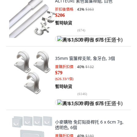
ALTTEURI 素色窗簾桿組, 白色
折扣後價格
43
%
$363
$206
暫時缺貨
(
674
)
满 $1,500 再省 $75 (王道卡)
35mm 窗簾桿支架, 象牙白, 3個
首購折扣價
40
%
$132
$79
(
$26.33/1個
)
暫時缺貨
(
6146
)
满 $1,500 再省 $75 (王道卡)
小麥購物 免釘貼掛桿托 6 x 6cm 7g,
透明色, 6個
首購折扣價
40
%
$180