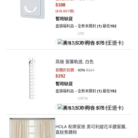
$108
(
$18.00/1個
)
暫時缺貨
盒損福利品 – 全新未開封
(1)
最低
102
(
20
)
满 $1,500 再省 $75 (王道卡)
高級 窗簾軌道, 白色
首購折扣價
40
%
$321
$192
暫時缺貨
盒損福利品 – 全新未開封
(1)
最低
192
(
1874
)
满 $1,500 再省 $75 (王道卡)
HOLA 和樂家居 奧可利緹花半腰窗簾,
直紋焦糖棕