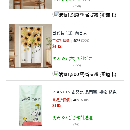
(
350
)
满 $1,500 再省 $75 (王道卡)
日式長門簾, 向日葵
首購折扣價
40
%
$220
$132
明天 8/8 (六)
預計送達
(
555
)
满 $1,500 再省 $75 (王道卡)
PEANUTS 史努比 長門簾, 禮物 綠色
首購折扣價
40
%
$309
$185
明天 8/8 (六)
預計送達
(
70
)