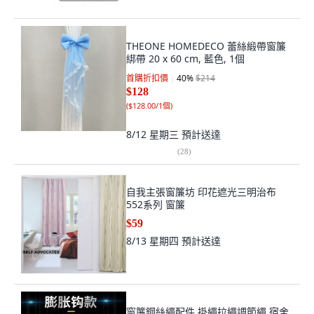
THEONE HOMEDECO 蕾絲緞帶窗簾
綁帶 20 x 60 cm, 藍色, 1個
首購折扣價
40
%
$214
$128
(
$128.00/1個
)
8/12 星期三
預計送達
(
28
)
自我主張窗簾坊 印花遮光三明治布
552系列 窗簾
$59
8/13 星期四
預計送達
窗簾鋼絲繩配件 掛繩拉繩調節繩 宿舍