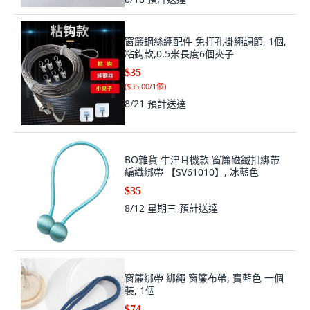
窗簾鋼絲繩配件 免打孔掛繩調節, 1個,
粘鈎款,0.5米長度6個夾子
$35
(
$35.00/1個
)
8/21
預計送達
BO雜貨 牛津耳機款 窗簾磁鐵扣綁帶
編織綁帶 【SV61010】, 冰藍色
$35
8/12 星期三
預計送達
窗簾綁帶 綁繩 窗簾布帶, 寶藍色 一個
裝, 1個
$74