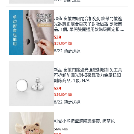
超值 窗簾磁吸閉合扣免釘綁帶門簾遮
光牀簾釦環合攏夾子對吸磁鐵 副廠商
品, 1個, 單開雙開通用款磁吸固定扣,2
顆磁吸扣+2張磁吸片 窗簾/浴簾通用
$39
款, N/A
(
$39.00/1個
)
8/22
預計送達
新品 窗簾門簾遮光強磁對吸扣免工具
可拆卸防漏光對扣磁鐵吸力金屬鈕釦
副廠商品, 1顆, N/A
$39
(
$39.00/1個
)
8/22
預計送達
可愛小熊造型遮陽簾綁帶, 奶茶色
56
%
$89