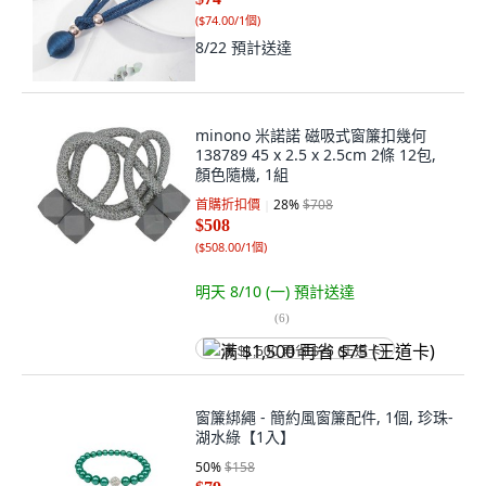
(
$74.00/1個
)
8/22
預計送達
minono 米諾諾 磁吸式窗簾扣幾何
138789 45 x 2.5 x 2.5cm 2條 12包,
顏色隨機, 1組
首購折扣價
28
%
$708
$508
(
$508.00/1個
)
明天 8/10 (一)
預計送達
(
6
)
满 $1,500 再省 $75 (王道卡)
窗簾綁繩 - 簡約風窗簾配件, 1個, 珍珠-
湖水綠【1入】
50
%
$158