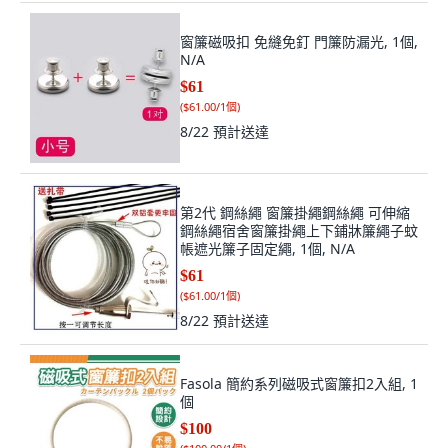
窗簾磁吸扣 免縫免釘 門簾防漏光, 1個,
N/A
$61
(
$61.00/1個
)
8/22
預計送達
第2代 鋼絲繩 窗簾掛繩鋼絲繩 可伸縮
鋼絲繩宿舍窗簾掛繩上下鋪牀簾繩子蚊
帳遮光簾子固定繩, 1個, N/A
$61
(
$61.00/1個
)
8/22
預計送達
Fasola 簡約系列磁吸式窗簾扣2入組, 1
個
$100