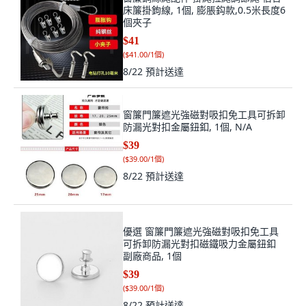
床簾掛鉤線, 1個, 膨脹鈎款,0.5米長度6
個夾子
$41
(
$41.00/1個
)
8/22
預計送達
窗簾門簾遮光強磁對吸扣免工具可拆卸
防漏光對扣金屬鈕釦, 1個, N/A
$39
(
$39.00/1個
)
8/22
預計送達
優選 窗簾門簾遮光強磁對吸扣免工具
可拆卸防漏光對扣磁鐵吸力金屬鈕釦
副廠商品, 1個
$39
(
$39.00/1個
)
8/22
預計送達