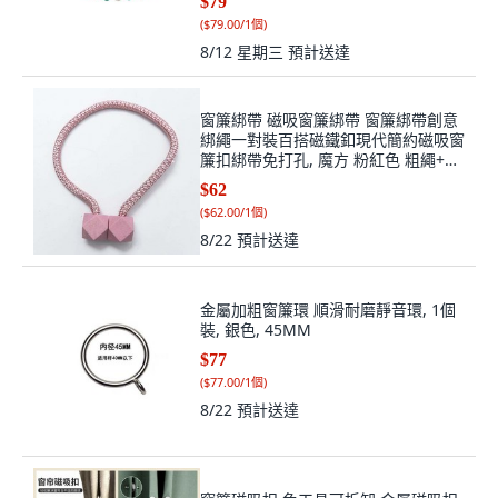
$79
(
$79.00/1個
)
8/12 星期三
預計送達
窗簾綁帶 磁吸窗簾綁帶 窗簾綁帶創意
綁繩一對裝百搭磁鐵釦現代簡約磁吸窗
簾扣綁帶免打孔, 魔方 粉紅色 粗繩+強
磁 ,1對2條 廠家 直銷, 1個
$62
(
$62.00/1個
)
8/22
預計送達
金屬加粗窗簾環 順滑耐磨靜音環, 1個
裝, 銀色, 45MM
$77
(
$77.00/1個
)
8/22
預計送達