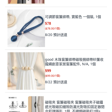
可調節窗簾綁帶, 寶藍色 一個裝, 1個
$78
(
$78.00/1個
)
8/20
預計送達
good 木珠窗簾綁帶磁吸捆綁帶紗簾收
攏繩創意家居窗簾配件, N/A, 1個
$99
(
$99.00/1個
)
8/22
預計送達
磁吸夾 窗簾磁吸夾 窗簾磁吸夾子磁鐵
遮光吸磁扣縫隙防漏光對吸扣固定器閉
合釦環隱形, 1個, 不鏽鋼磁吸扣2個+鐵