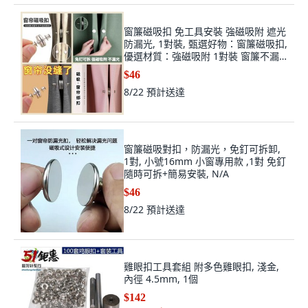
窗簾磁吸扣 免工具安裝 強磁吸附 遮光
防漏光, 1對裝, 甄選好物：窗簾磁吸扣,
優選材質：強磁吸附 1對裝 窗簾不漏
光, N/A
$46
8/22
預計送達
窗簾磁吸對扣，防漏光，免釘可拆卸,
1對, 小號16mm 小窗專用款 ,1對 免釘
隨時可拆+簡易安裝, N/A
$46
8/22
預計送達
雞眼扣工具套組 附多色雞眼扣, 淺金,
內徑 4.5mm, 1個
$142