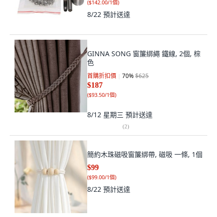
(
$142.00/1個
)
8/22
預計送達
GINNA SONG 窗簾綁繩 鐵線, 2個, 棕
色
首購折扣價
70
%
$625
$187
(
$93.50/1個
)
8/12 星期三
預計送達
(
2
)
簡約木珠磁吸窗簾綁帶, 磁吸 一條, 1個
$99
(
$99.00/1個
)
8/22
預計送達