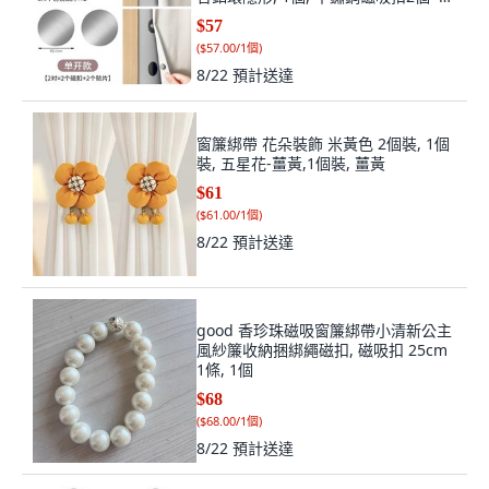
片2個 2套
$57
(
$57.00/1個
)
8/22
預計送達
窗簾綁帶 花朵裝飾 米黃色 2個裝, 1個
裝, 五星花-薑黃,1個裝, 薑黃
$61
(
$61.00/1個
)
8/22
預計送達
good 香珍珠磁吸窗簾綁帶小清新公主
風紗簾收納捆綁繩磁扣, 磁吸扣 25cm
1條, 1個
$68
(
$68.00/1個
)
8/22
預計送達