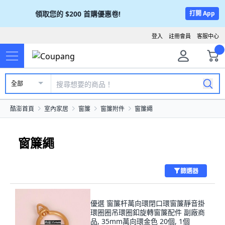
領取您的
$200
首購優惠卷!
打開 App
登入
註冊會員
客服中心
全部
酷澎首頁
室內家居
窗簾
窗簾附件
窗簾繩
窗簾繩
篩選器
優選 窗簾杆萬向環閉口環窗簾靜音掛
環圈圈吊環圈釦旋轉窗簾配件 副廠商
品, 35mm萬向環金色 20個, 1個