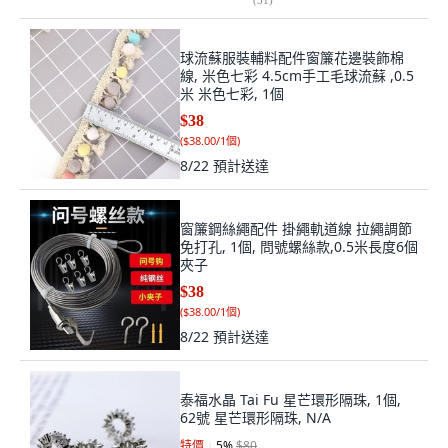
球流蘇服裝輔料配件窗簾花邊裝飾棉
線, 米色七彩 4.5cm手工毛球流蘇 ,0.5
米 米色七彩, 1個
$38
(
$38.00/1個
)
8/22
預計送達
窗簾鋼絲繩配件 掛繩軌道線 拉繩調節
免打孔, 1個, 問號螺絲款,0.5米長度6個
夾子
$38
(
$38.00/1個
)
8/22
預計送達
泰福水晶 Tai Fu 星芒環形隔珠, 1個,
62號 星芒環形隔珠, N/A
特價
5
%
$80