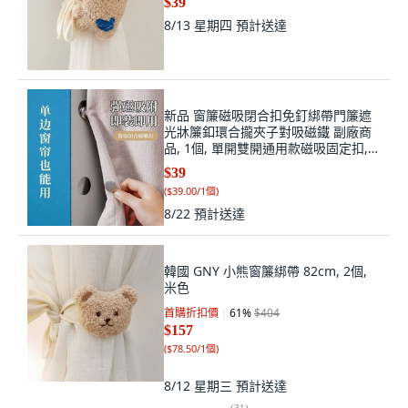
$39
8/13 星期四
預計送達
新品 窗簾磁吸閉合扣免釘綁帶門簾遮
光牀簾釦環合攏夾子對吸磁鐵 副廠商
品, 1個, 單開雙開通用款磁吸固定扣,2
顆磁吸扣+2張磁吸片 窗簾/浴簾通用
$39
款, N/A
(
$39.00/1個
)
8/22
預計送達
韓國 GNY 小熊窗簾綁帶 82cm, 2個,
米色
首購折扣價
61
%
$404
$157
(
$78.50/1個
)
8/12 星期三
預計送達
(
31
)