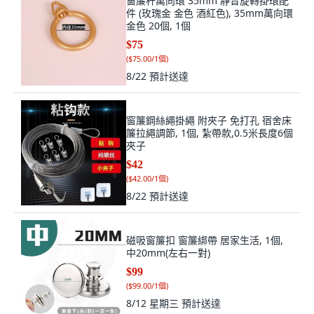
窗簾杆萬向環 35mm 靜音旋轉掛環配
件 (玫瑰金 金色 酒紅色), 35mm萬向環
金色 20個, 1個
$75
(
$75.00/1個
)
8/22
預計送達
窗簾鋼絲繩掛繩 附夾子 免打孔 宿舍床
簾拉繩調節, 1個, 紮帶款,0.5米長度6個
夾子
$42
(
$42.00/1個
)
8/22
預計送達
磁吸窗簾扣 窗簾綁帶 居家生活, 1個,
中20mm(左右一對)
$99
(
$99.00/1個
)
8/12 星期三
預計送達