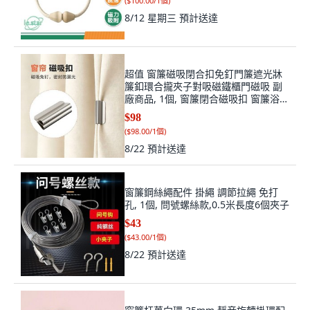
(
$100.00/1個
)
8/12 星期三
預計送達
超值 窗簾磁吸閉合扣免釘門簾遮光牀
簾釦環合攏夾子對吸磁鐵櫃門磁吸 副
廠商品, 1個, 窗簾閉合磁吸扣 窗簾浴簾
通用款 , 1對 2顆磁吸扣
$98
(
$98.00/1個
)
8/22
預計送達
窗簾鋼絲繩配件 掛繩 調節拉繩 免打
孔, 1個, 問號螺絲款,0.5米長度6個夾子
$43
(
$43.00/1個
)
8/22
預計送達