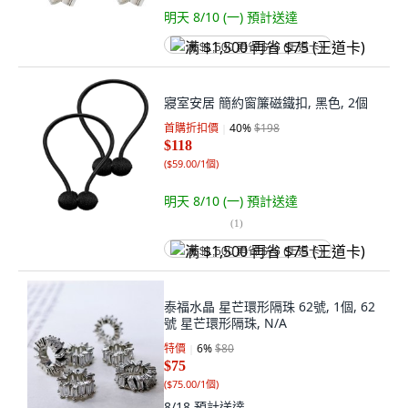
明天 8/10 (一)
預計送達
满 $1,500 再省 $75 (王道卡)
寢室安居 簡約窗簾磁鐵扣, 黑色, 2個
首購折扣價
40
%
$198
$118
(
$59.00/1個
)
明天 8/10 (一)
預計送達
(
1
)
满 $1,500 再省 $75 (王道卡)
泰福水晶 星芒環形隔珠 62號, 1個, 62
號 星芒環形隔珠, N/A
特價
6
%
$80
$75
(
$75.00/1個
)
8/18
預計送達