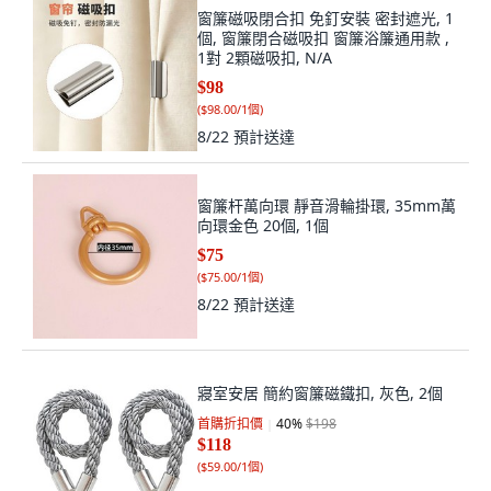
窗簾磁吸閉合扣 免釘安裝 密封遮光, 1
個, 窗簾閉合磁吸扣 窗簾浴簾通用款 ,
1對 2顆磁吸扣, N/A
$98
(
$98.00/1個
)
8/22
預計送達
窗簾杆萬向環 靜音滑輪掛環, 35mm萬
向環金色 20個, 1個
$75
(
$75.00/1個
)
8/22
預計送達
寢室安居 簡約窗簾磁鐵扣, 灰色, 2個
首購折扣價
40
%
$198
$118
(
$59.00/1個
)