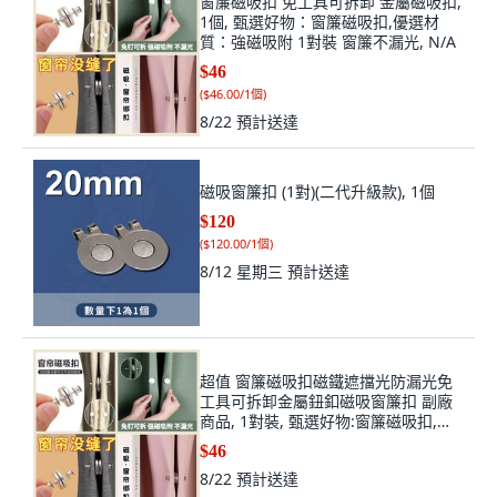
窗簾磁吸扣 免工具可拆卸 金屬磁吸扣,
1個, 甄選好物：窗簾磁吸扣,優選材
質：強磁吸附 1對裝 窗簾不漏光, N/A
$46
(
$46.00/1個
)
8/22
預計送達
磁吸窗簾扣 (1對)(二代升級款), 1個
$120
(
$120.00/1個
)
8/12 星期三
預計送達
超值 窗簾磁吸扣磁鐵遮擋光防漏光免
工具可拆卸金屬鈕釦磁吸窗簾扣 副廠
商品, 1對裝, 甄選好物:窗簾磁吸扣,優
選材質:強磁吸附 1對裝 窗簾不漏光,
$46
N/A
8/22
預計送達