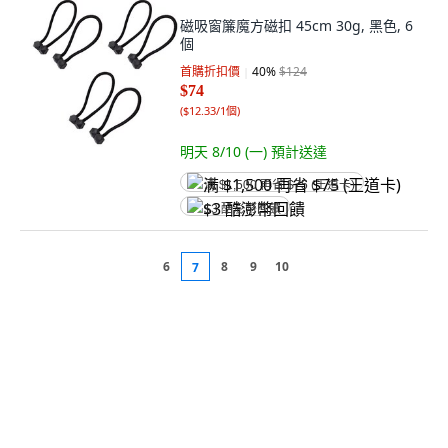
磁吸窗簾魔方磁扣 45cm 30g, 黑色, 6
個
首購折扣價
40
%
$124
$74
(
$12.33/1個
)
明天 8/10 (一)
預計送達
满 $1,500 再省 $75 (王道卡)
$3 酷澎幣回饋
6
8
9
10
7