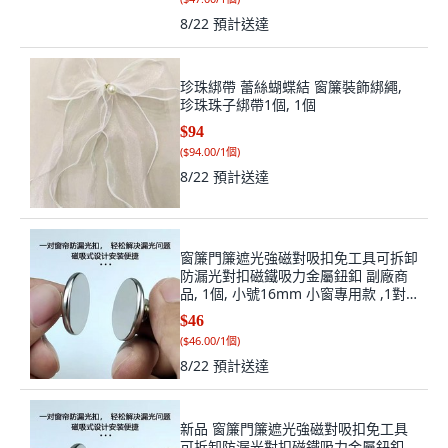
8/22
預計送達
珍珠綁帶 蕾絲蝴蝶結 窗簾裝飾綁繩,
珍珠珠子綁帶1個, 1個
$94
(
$94.00/1個
)
8/22
預計送達
窗簾門簾遮光強磁對吸扣免工具可拆卸
防漏光對扣磁鐵吸力金屬鈕釦 副廠商
品, 1個, 小號16mm 小窗專用款 ,1對
免釘隨時可拆+簡易安裝
$46
(
$46.00/1個
)
8/22
預計送達
新品 窗簾門簾遮光強磁對吸扣免工具
可拆卸防漏光對扣磁鐵吸力金屬鈕釦