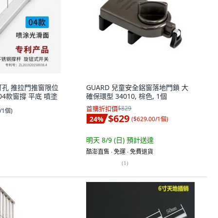
打孔 推拉門推窗限位
GUARD 兒童安全鋁窗落地門鎖 大
鋼04款窗撐 平底 噴塗
確保環型 34010, 棕色, 1個
首購折扣價
$829
0/1個
)
$629
24
%
(
$629.00/1個
)
明天 8/9 (日)
預計送達
酷澎直售 ∙ 免運 ∙ 免費退貨
(
1
)