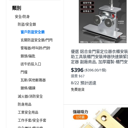
類別
安全/防身
防盜/安全鎖
窗戶防盜安全鎖
玄關防盜安全鎖/門閂
警報器/呼叫鈴/門鈴
優選 鋁合金門窗定位器衣櫃安
鎖頭/鑰匙
助工具裝櫃門安裝神器快速鎖緊
定器 副廠商品, 加厚鐵製-櫃門
送牛奶投入口
神器 1個裝 ,無規格, 1個
$396
(
$396.00/1個
)
門擋
運費 $67
瓦斯/其他斷路器
8/22
預計送達
鏈條/鐵鍊
免費退貨
滅火器/消防安全
防身用品
工業安全用品
工作手套/安全手套