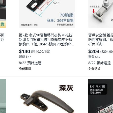
平開
第2款 老式90窗鎖移門掛鈎70推拉
窗戶安全鎖 推
強力
鋁閤金門窗鎖扣搭扣掛鎖底座不銹
防開窗鎖釦, 1
鋼鈎座, 1個, 304不銹鋼 70型鈎座
折角 噴塗
黑色,2個裝 拍1件得2個
$140
$204
(
$140.00/1個
)
(
$204.0
運費 $67
運費 $67
8/22
預計送達
8/22
預計送達
免費退貨
免費退貨