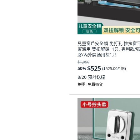
兒童窗戶安全鎖 免打孔 推拉窗
窗通用 雙扭解鎖, 1只, 專利款/
膠/內外開通用灰1只
$1,050
$525
50
%
(
$525.00/1個
)
8/20
預計送達
免運 ∙ 免費退貨