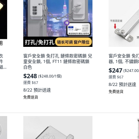
衣
窗戶安全鎖 免打孔 鏈條款密碼鎖 兒
窗戶安全鎖 免
件
童安全鎖, 1個, FT11 鏈條款密碼鎖
器, 1個, 不鏽
磁
白色
$247
(
$247.0
$248
(
$248.00/1個
)
運費 $67
運費 $67
8/22
預計送達
8/22
預計送達
免費退貨
免費退貨