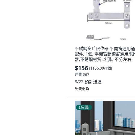
不銹鋼窗戶限位器 平開窗通用
配件, 1個, 平開窗斷橋窗通用/限
器,不銹鋼材質 2衹裝 不分左右
$156
(
$156.00/1個
)
運費 $67
8/22
預計送達
免費退貨