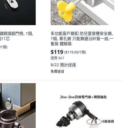
不鏽鋼插銷門栓, 1個,
多功能窗戶鎖釦 防兒童墜樓安全鎖,
銷11芯
1個, 單孔銀 只能鎖邊沿紗窗一扇,一
隻裝 體驗裝
0/1個
)
$119
(
$119.00/1個
)
運費 $67
8/22
預計送達
免費退貨