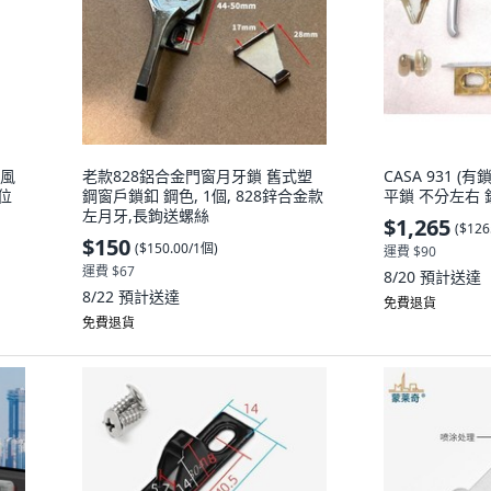
通風
老款828鋁合金門窗月牙鎖 舊式塑
CASA 931 (
位
鋼窗戶鎖釦 鋼色, 1個, 828鋅合金款
平鎖 不分左右 鎖
左月牙,長鉤送螺絲
$1,265
(
$126
$150
(
$150.00/1個
)
運費 $90
運費 $67
8/20
預計送達
8/22
預計送達
免費退貨
免費退貨