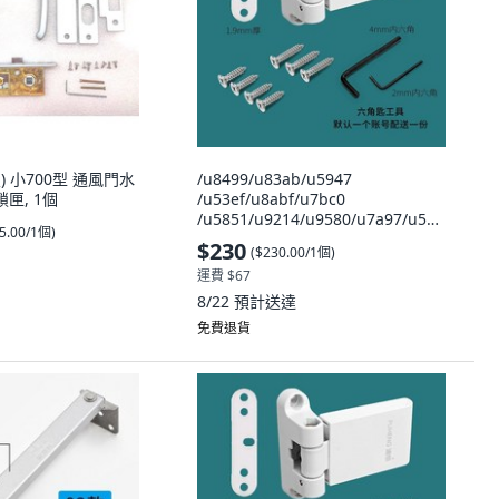
有鎖) 小700型 通風門水
/u8499/u83ab/u5947
匣, 1個
/u53ef/u8abf/u7bc0
/u5851/u9214/u9580/u7a97/u540
5.00/1個
)
8/u9801, 1個, 塑鋼小板合頁 1個價
$230
(
$230.00/1個
)
運費 $67
8/22
預計送達
免費退貨