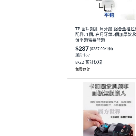
TP 窗戶鎖釦 月牙鎖 鋁合金推拉
配件, 1個, 右月牙鎖5個加厚款,
發平鉤需要彎鉤
$287
(
$287.00/1個
)
運費 $67
8/22
預計送達
免費退貨