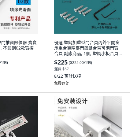
拉門推窗限位器 寶寶
優選 塑鋼加重型門合頁內外平開窗
個, 不鏽鋼02款窗撐
承重合頁陽臺門鉸鏈合葉可調門窗
合頁 副廠商品, 1個, 塑鋼小板合頁 1
個價 ,適合窗扇落差18-21mm
$225
0/1個
)
(
$225.00/1個
)
運費 $67
8/22
預計送達
免費退貨