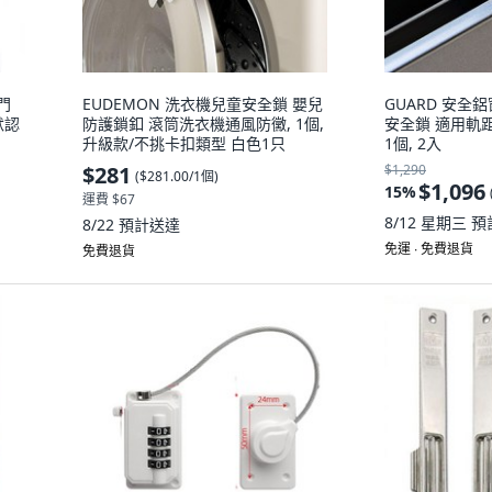
門
EUDEMON 洗衣機兒童安全鎖 嬰兒
GUARD 安全
默認
防護鎖釦 滾筒洗衣機通風防黴, 1個,
安全鎖 適用軌距2.4
升級款/不挑卡扣類型 白色1只
1個, 2入
$281
$1,290
(
$281.00/1個
)
$1,096
15
%
運費 $67
8/12 星期三
預
8/22
預計送達
免運 ∙ 免費退貨
免費退貨