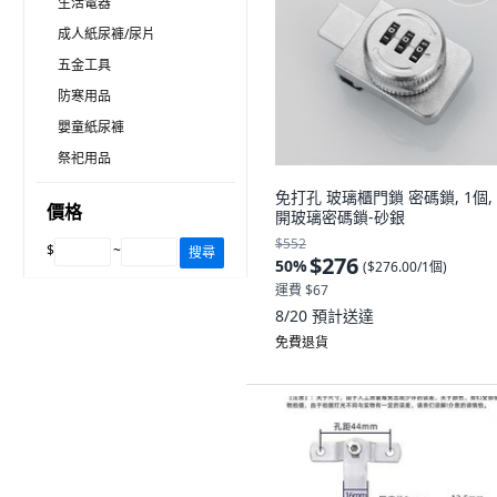
生活電器
成人紙尿褲/尿片
五金工具
防寒用品
嬰童紙尿褲
祭祀用品
免打孔 玻璃櫃門鎖 密碼鎖, 1個,
價格
開玻璃密碼鎖-砂銀
$552
$
~
搜尋
$276
50
%
(
$276.00/1個
)
運費 $67
8/20
預計送達
免費退貨