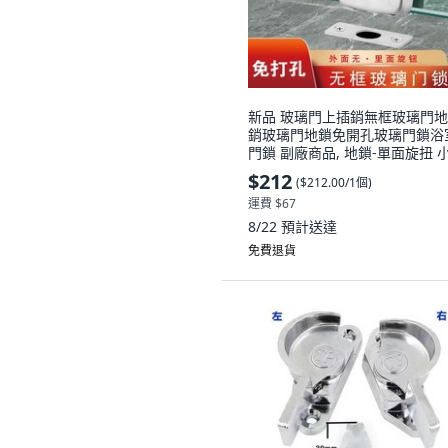
新品 玻璃門上插銷無框玻璃門
銷玻璃門地鎖免開孔玻璃門鎖浴
門鎖 副廠商品, 地鎖-單面旋扭 
款, 1個
$212
(
$212.00/1個
)
運費 $67
8/22
預計送達
免費退貨