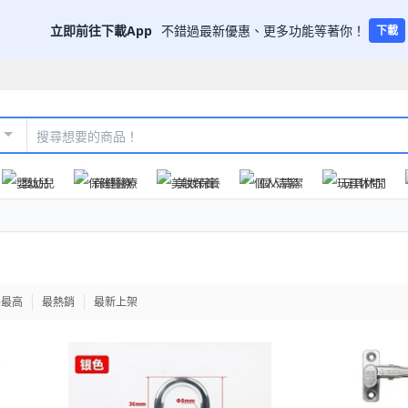
立即前往下載App
不錯過最新優惠、更多功能等著你！
下載
嬰幼兒
保健醫療
美妝保養
個人清潔
玩具休閒
格最高
最熱銷
最新上架