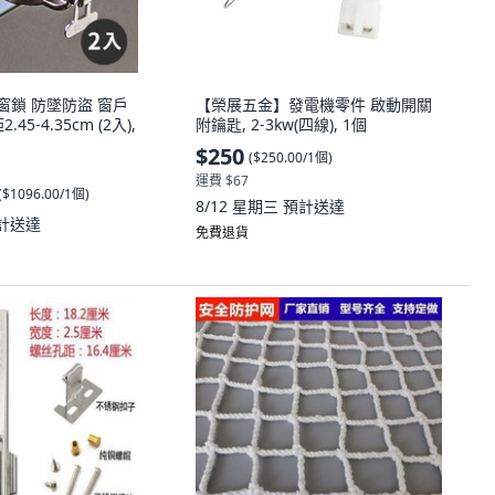
鋁窗鎖 防墜防盜 窗戶
【榮展五金】發電機零件 啟動開關
5-4.35cm (2入),
附鑰匙, 2-3kw(四線), 1個
$250
(
$250.00/1個
)
運費 $67
(
$1096.00/1個
)
8/12 星期三
預計送達
計送達
免費退貨