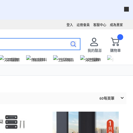
登入
註冊會員
客服中心
成為賣家
我的酷澎
購物車
文具圖書
食品飲料
生活用品
女性服飾
運動戶外
60
每頁筆