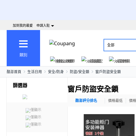
加到我的最愛
申請入駐
全部
類別
爸氣父親節
火箭速配
火箭跨境
酷澎首頁
生活日用
安全/防身
防盜/安全鎖
窗戶防盜安全鎖
篩選器
窗戶防盜安全鎖
酷澎評分排名
價格最低
價
僅顯示
僅顯示
僅顯示