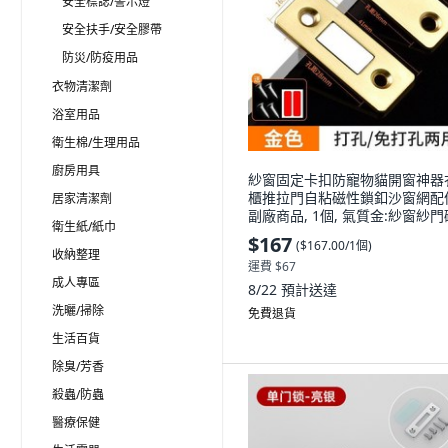
安全標誌/警示燈
安全扶手/安全膠帶
防災/防疫用品
衣物清潔劑
浴室用品
衛生棉/生理用品
廚房用具
紗窗固定卡扣防寵物貓開窗神器
櫃推拉門自粘磁性鎖釦沙窗網配
居家清潔劑
副廠商品, 1個, 氣質金:紗窗紗門
衛生紙/紙巾
吸貼, 升級款 1套裝
$167
(
$167.00/1個
)
收納整理
運費 $67
成人專區
8/22
預計送達
洗曬/掃除
免費退貨
生活百貨
除臭/芳香
殺蟲/防蟲
醫療保健