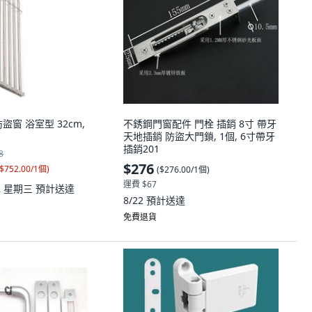
防盜窗 浴室型 32cm,
不銹鋼門窗配件 門栓 插銷 8寸 帶牙
天地插銷 防盜大門鎖, 1個, 6寸帶牙
插銷201
8
$276
$752.00/1個
)
(
$276.00/1個
)
運費 $67
12 星期三
預計送達
8/22
預計送達
免費退貨