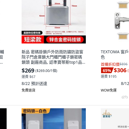
裝輔
新品 密碼掛鎖戶外防雨防鏽防盜窗
TEXTOMA 窗
固
院子門倉庫鎖大門櫃門櫃子鎖密碼
色
安裝
鎖頭 副廠商品, 認準寶蒂斯top1品
首購折扣價
$896
牌鎖 銀色-短樑款, 1個
$306
$269
65
%
(
(
$269.00/1個
)
運費 $195
運費 $67
8/
8/22
預計送達
免費退貨
WOW免運
(
27
)