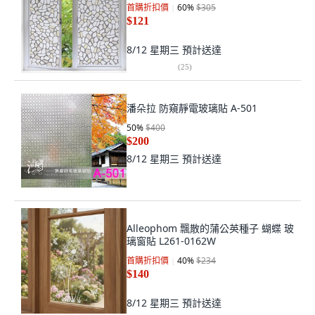
首購折扣價
60
%
$305
$121
8/12 星期三
預計送達
(
25
)
潘朵拉 防窺靜電玻璃貼 A-501
50
%
$400
$200
8/12 星期三
預計送達
Alleophom 飄散的蒲公英種子 蝴蝶 玻
璃窗貼 L261-0162W
首購折扣價
40
%
$234
$140
8/12 星期三
預計送達