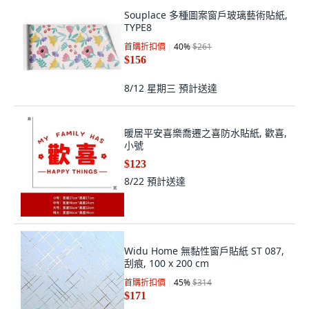
Souplace 多種圖案窗戶玻璃藝術貼紙,
TYPE8
首購折扣價
40
%
$261
$156
8/12 星期三
預計送達
暖居平安喜樂喬遷之喜防水貼紙, 歡喜,
小號
$123
8/22
預計送達
Widu Home 無黏性窗戶貼紙 ST 087,
刮痕, 100 x 200 cm
首購折扣價
45
%
$314
$171