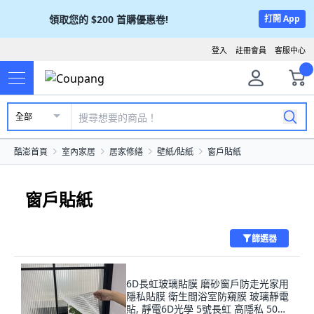
領取您的
$200
首購優惠卷!
打開 App
登入
註冊會員
客服中心
全部
酷澎首頁
室內家居
居家修繕
壁紙/貼紙
窗戶貼紙
窗戶貼紙
篩選器
6D長虹玻璃貼膜 磨砂窗戶防走光家用
隱私貼膜 衛生間浴室防窺膜 玻璃靜電
貼, 靜電6D光學 5號長虹 高隱私 50