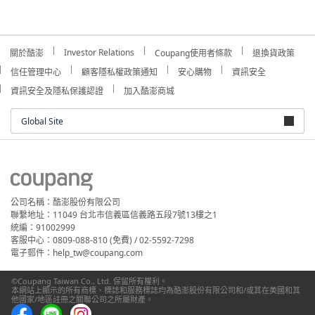
Investor Relations
關於酷澎
Coupang使用者條款
退換貨政策
信任管理中心
顧客隱私權政策通知
安心購物
資訊安全
資訊安全及隱私保護認證
加入酷澎商城
Global Site
公司名稱：酷澎股份有限公司
聯繫地址：11049 台北市信義區信義路五段7號13樓之1
統編：91002999
客服中心：0809-088-810 (免費) / 02-5592-7298
電子郵件：help_tw@coupang.com
©Coupang Taiwan Co., Ltd. 保留所有權利。
本網站上顯示的所有商標、標誌和服務標誌均為酷澎股份有限公司和/或其在美國和其
他國家/地區註冊之關聯公司之所屬財產。