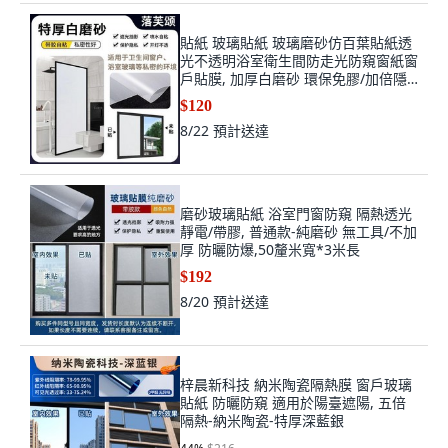
貼紙 玻璃貼紙 玻璃磨砂仿百葉貼紙透
光不透明浴室衛生間防走光防窺窗紙窗
戶貼膜, 加厚白磨砂 環保免膠/加倍隱
私/顏色偏,17cm寬度*17cm長 小尺寸
$120
試用, 白磨砂
8/22
預計送達
磨砂玻璃貼紙 浴室門窗防窺 隔熱透光
靜電/帶膠, 普通款-純磨砂 無工具/不加
厚 防曬防爆,50釐米寬*3米長
$192
8/20
預計送達
梓晨新科技 納米陶瓷隔熱膜 窗戶玻璃
貼紙 防曬防窺 適用於陽臺遮陽, 五倍
隔熱-納米陶瓷-特厚深藍銀