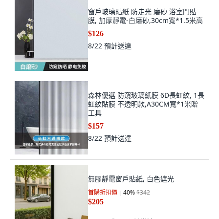
窗戶玻璃貼紙 防走光 磨砂 浴室門貼
膜, 加厚靜電-白磨砂,30cm寬*1.5米高
$126
8/22
預計送達
森林優選 防窺玻璃紙膜 6D長虹紋, 1長
虹紋貼膜 不透明款,A30CM寬*1米贈
工具
$157
8/22
預計送達
無膠靜電窗戶貼紙, 白色遮光
首購折扣價
40
%
$342
$205