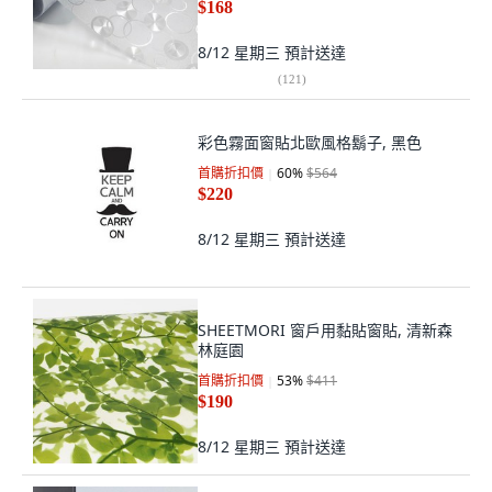
$168
8/12 星期三
預計送達
(
121
)
彩色霧面窗貼北歐風格鬍子, 黑色
首購折扣價
60
%
$564
$220
8/12 星期三
預計送達
SHEETMORI 窗戶用黏貼窗貼, 清新森
林庭園
首購折扣價
53
%
$411
$190
8/12 星期三
預計送達