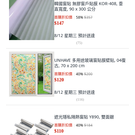
韓國窗貼 無膠窗戶貼膜 KOR-408, 垂
直寬度, 90 x 300 公分
首購折扣價
58
%
$357
$147
8/12 星期三
預計送達
(
75
)
UNHAVE 多用途玻璃窗貼膜壁貼, 04復
古, 70 x 200 cm
首購折扣價
40
%
$200
$120
8/12 星期三
預計送達
(
116
)
遮光隱私隔熱窗貼 Y890, 雙面銀
首購折扣價
40
%
$184
$110