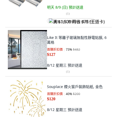
明天 8/9 (日)
預計送達
(
1
)
满 $1,500 再省 $75 (王道卡)
Like It 等離子玻璃無黏性靜電貼膜, 6
萬格
首購折扣價
73
%
$482
$127
8/12 星期三
預計送達
(
1
)
Souplace 煙火窗戶裝飾貼紙, 金色
首購折扣價
40
%
$200
$120
8/12 星期三
預計送達