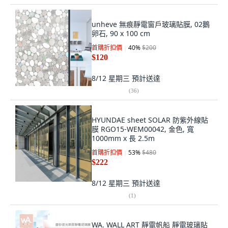
unheve 無痕靜電窗戶玻璃貼膜, 02鵝
卵石, 90 x 100 cm
首購折扣價
40
%
$200
$120
8/12 星期三
預計送達
(
36
)
HYUNDAE sheet SOLAR 防紫外線貼
膜 RGO15-WEM00042, 金色, 寬
1000mm x 長 2.5m
首購折扣價
53
%
$480
$222
8/12 星期三
預計送達
(
1
)
WA. WALL ART 靜電帆船 靜電玻璃貼