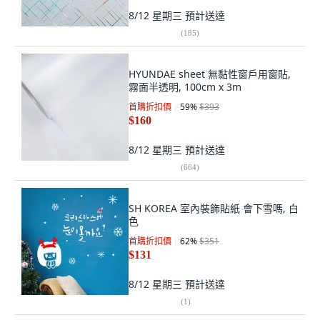
8/12 星期三
預計送達
(
185
)
HYUNDAE sheet 無黏性窗戶用窗貼,
霧面半透明, 100cm x 3m
首購折扣價
59
%
$393
$160
8/12 星期三
預計送達
(
664
)
SH KOREA 室內裝飾貼紙 會下雪嗎, 白
色
首購折扣價
62
%
$351
$131
8/12 星期三
預計送達
(
1
)