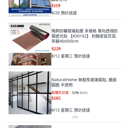
44
%
$216
$119
8/20
預計送達
隔熱防曬玻璃貼膜 多規格 單向透視防
窺遮光貼 【A50102】 約翰家庭百貨,
茶銀40x500cm
$229
8/12 星期三
預計送達
NaturalHome 無黏性玻璃窗貼, 鏡面
圓圈 半透明
首購折扣價
53
%
$352
$165
8/12 星期三
預計送達
(
29
)