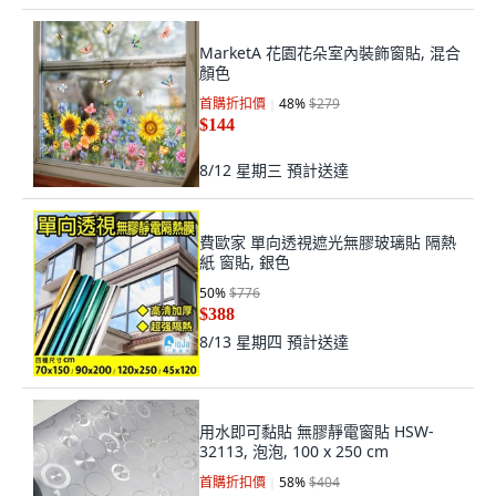
MarketA 花園花朵室內裝飾窗貼, 混合
顏色
首購折扣價
48
%
$279
$144
8/12 星期三
預計送達
費歐家 單向透視遮光無膠玻璃貼 隔熱
紙 窗貼, 銀色
50
%
$776
$388
8/13 星期四
預計送達
用水即可黏貼 無膠靜電窗貼 HSW-
32113, 泡泡, 100 x 250 cm
首購折扣價
58
%
$404