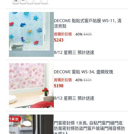
DECOMI 黏貼式窗戶貼膜 WS-11, 清
涼貝殼
首購折扣價
40
%
$405
$243
8/12 星期三
預計送達
DECOMI 窗貼 WS-34, 盛開玫瑰
首購折扣價
40
%
$331
$198
8/12 星期三
預計送達
門窗密封條 1米長, 自粘門窗門縫門底
防風密封條防盜門窗戶玻璃門隔音條防
水條3入