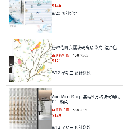
$140
8/20
預計送達
秘密花園 美麗玻璃窗貼 彩鳥, 混合色
首購折扣價
40
%
$202
$121
8/12 星期三
預計送達
GoodGoodShop 無黏性方格玻璃窗貼,
單一顏色
首購折扣價
63
%
$350
$129
8/12 星期三
預計送達