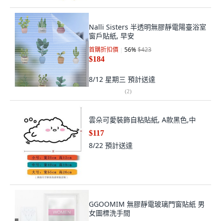
Nalli Sisters 半透明無膠靜電陽臺浴室
窗戶貼紙, 早安
首購折扣價
56
%
$423
$184
8/12 星期三
預計送達
(
2
)
雲朵可愛裝飾自粘貼紙, A款黑色,中
$117
8/22
預計送達
GGOOMIM 無膠靜電玻璃門窗貼紙 男
女圖標洗手間