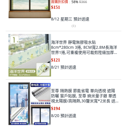
首購折扣價
58
%
$366
$151
8/12 星期三
預計送達
(
1
)
海洋世界 靜電無膠吸水貼
8cm*280cm 3捲, 8CM寬2.8M長海洋
世界1捲,可重複使用可裁剪陞級加厚加
寬PVC
$121
8/21
預計送達
至尊 隔熱膜 節能省電 單向透視 遮陽
防曬 窗戶貼膜, 至尊 納米量子銀 單透
視太陽膜/高隔熱,30釐米寬*2米長 送
工具
$194
8/20
預計送達