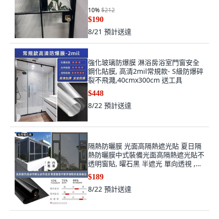
200cm
10
%
$212
$190
8/21
預計送達
強化玻璃防爆膜 淋浴房浴室門窗安全
鋼化貼膜, 高清2mil常規款- S級防爆碎
裂不飛濺,40cmx300cm 送工具
$448
8/22
預計送達
隔熱防曬膜 光面高隔熱遮光貼 夏日隔
熱防曬膜中式裝備光面高隔熱遮光貼不
透明窗貼, 曜石黑 半遮光 單向透視 ,寬
0.3米X長2米
$189
8/22
預計送達