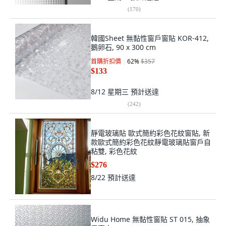
(
170
)
韓國Sheet 無黏性窗戶窗貼 KOR-412,
鵝卵石, 90 x 300 cm
首購折扣價
62
%
$357
$133
8/12 星期三
預計送達
(
242
)
靜電玻璃貼 歐式簡約彩色花紋窗貼, 新
款歐式簡約彩色花紋靜電玻璃貼窗戶自
粘雙, 彩色花紋
$276
8/22
預計送達
Widu Home 無黏性窗貼 ST 015, 抽象