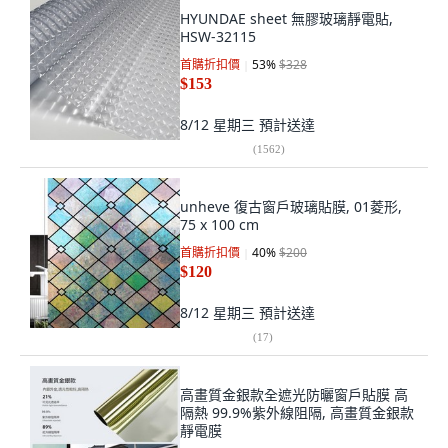
HYUNDAE sheet 無膠玻璃靜電貼,
HSW-32115
首購折扣價
53
%
$328
$153
8/12 星期三
預計送達
(
1562
)
unheve 復古窗戶玻璃貼膜, 01菱形,
75 x 100 cm
首購折扣價
40
%
$200
$120
8/12 星期三
預計送達
(
17
)
高畫質金銀款全遮光防曬窗戶貼膜 高
隔熱 99.9%紫外線阻隔, 高畫質金銀款
靜電膜