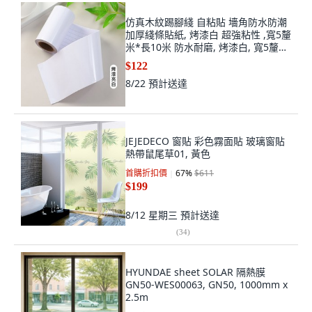
仿真木紋踢腳綫 自粘貼 墻角防水防潮
加厚綫條貼紙, 烤漆白 超強粘性 ,寬5釐
米*長10米 防水耐磨, 烤漆白, 寬5釐米
*長10米
$122
8/22
預計送達
JEJEDECO 窗貼 彩色霧面貼 玻璃窗貼
熱帶鼠尾草01, 黃色
首購折扣價
67
%
$611
$199
8/12 星期三
預計送達
(
34
)
HYUNDAE sheet SOLAR 隔熱膜
GN50-WES00063, GN50, 1000mm x
2.5m