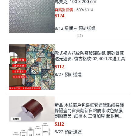
馬賽克, 100 x 200 cm
首購折扣價
60
%
$314
$124
8/12 星期三
預計送達
(
15
)
歐式複古花紋防窺玻璃貼紙 磨砂質感
透光遮影, 復古格紋-02,40-120送工具
$112
8/27
預計送達
新品 木紋窗戶包邊框套遮醜貼紙裝飾
條陽臺門窗美翻新自粘防水改色貼膜
副廠商品, 紅檀木 三倍加厚 超耐用
,10cm寬x10米長, 紅檀木, 10cm寬x10
$112
米長
8/22
預計送達