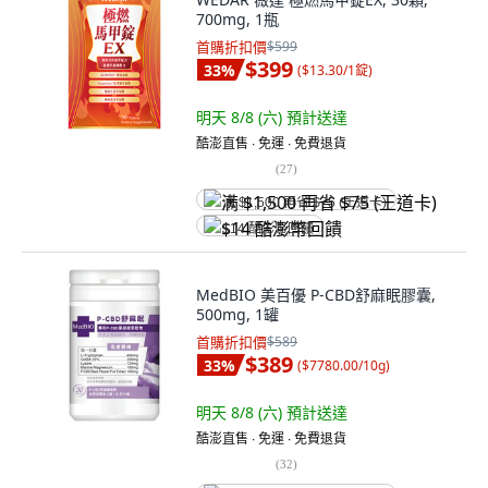
700mg, 1瓶
首購折扣價
$599
$399
33
%
(
$13.30/1錠
)
明天 8/8 (六)
預計送達
酷澎直售 ∙ 免運 ∙ 免費退貨
(
27
)
满 $1,500 再省 $75 (王道卡)
$14 酷澎幣回饋
MedBIO 美百優 P-CBD舒麻眠膠囊,
500mg, 1罐
首購折扣價
$589
$389
33
%
(
$7780.00/10g
)
明天 8/8 (六)
預計送達
酷澎直售 ∙ 免運 ∙ 免費退貨
(
32
)