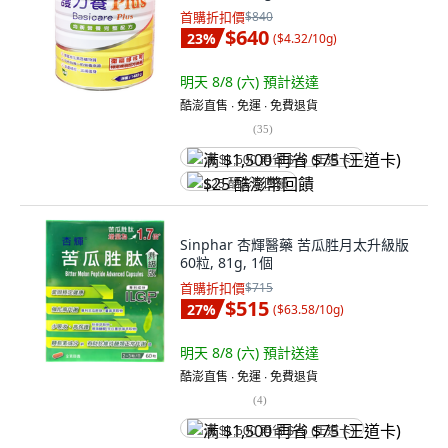
首購折扣價
$840
$640
23
%
(
$4.32/10g
)
明天 8/8 (六)
預計送達
酷澎直售 ∙ 免運 ∙ 免費退貨
(
35
)
满 $1,500 再省 $75 (王道卡)
$25 酷澎幣回饋
Sinphar 杏輝醫藥 苦瓜胜月太升級版
60粒, 81g, 1個
首購折扣價
$715
$515
27
%
(
$63.58/10g
)
明天 8/8 (六)
預計送達
酷澎直售 ∙ 免運 ∙ 免費退貨
(
4
)
满 $1,500 再省 $75 (王道卡)