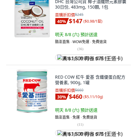
DHC 台灣公司貨 椰子油纖燃元素膠囊
30日份, 483mg, 150顆, 1包
首購折扣價
$245
$147
40
%
(
$0.98/1錠
)
明天 8/8 (六)
預計送達
酷澎直售 ∙ WOW免運 ∙ 免費退貨
(
36
)
满 $1,500 再省 $75 (王道卡)
RED COW 紅牛 愛基 含纖優蛋白配方
營養素, 900g, 1罐
首購折扣價
$660
$460
30
%
(
$5.11/10g
)
明天 8/8 (六)
預計送達
酷澎直售 ∙ 免運 ∙ 免費退貨
(
11
)
满 $1,500 再省 $75 (王道卡)