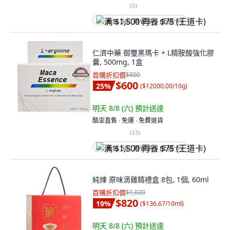
(
5
)
满 $1,500 再省 $75 (王道卡)
仁濟中藥 御璽黑瑪卡 + L精胺酸強化膠
囊, 500mg, 1盒
首購折扣價
$800
$600
25
%
(
$12000.00/10g
)
明天 8/8 (六)
預計送達
酷澎直售 ∙ 免運 ∙ 免費退貨
(
13
)
满 $1,500 再省 $75 (王道卡)
純煉 原味滴雞精禮盒 8包, 1個, 60ml
首購折扣價
$1,020
$820
19
%
(
$136.67/10ml
)
明天 8/8 (六)
預計送達