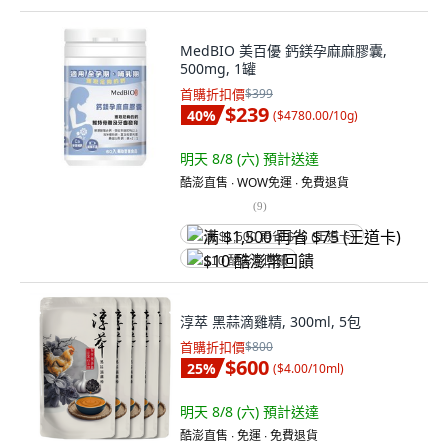
MedBIO 美百優 鈣鎂孕麻麻膠囊,
500mg, 1罐
首購折扣價
$399
$239
40
%
(
$4780.00/10g
)
明天 8/8 (六)
預計送達
酷澎直售 ∙ WOW免運 ∙ 免費退貨
(
9
)
满 $1,500 再省 $75 (王道卡)
$10 酷澎幣回饋
淳萃 黑蒜滴雞精, 300ml, 5包
首購折扣價
$800
$600
25
%
(
$4.00/10ml
)
明天 8/8 (六)
預計送達
酷澎直售 ∙ 免運 ∙ 免費退貨