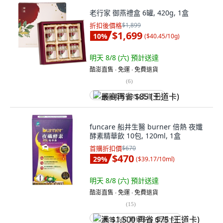
老行家 御燕禮盒 6罐, 420g, 1盒
折扣後價格
$1,899
$1,699
10
%
(
$40.45/10g
)
明天 8/8 (六)
預計送達
酷澎直售 ∙ 免運 ∙ 免費退貨
(
6
)
最高再省 $85 (王道卡)
funcare 船井生醫 burner 倍熱 夜孅
酵素精華飲 10包, 120ml, 1盒
首購折扣價
$670
$470
29
%
(
$39.17/10ml
)
明天 8/8 (六)
預計送達
酷澎直售 ∙ 免運 ∙ 免費退貨
(
15
)
满 $1,500 再省 $75 (王道卡)