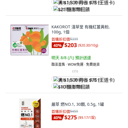
满 $1,500 再省 $75 (王道卡)
$21 酷澎幣回饋
KAKOROT 淺草堂 有機紅薑黃粉,
100g, 1個
首購折扣價
$339
$203
40
%
(
$20.30/10g
)
明天 8/8 (六)
預計送達
酷澎直售 ∙ WOW免運 ∙ 免費退貨
(
15
)
满 $1,500 再省 $75 (王道卡)
$10 酷澎幣回饋
嚴萃 燃NO.1, 30顆, 0.5g, 1罐
首購折扣價
$459
$275
40
%
(
$9.17/1錠
)