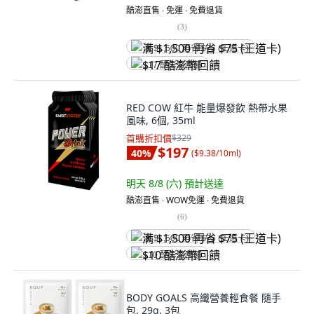
酷澎直售 ∙ 免運 ∙ 免費退貨
(
3
)
满 $1,500 再省 $75 (王道卡)
$17 酷澎幣回饋
RED COW 紅牛 能量爆發飲 熱帶水果
風味, 6個, 35ml
首購折扣價
$329
$197
40
%
(
$9.38/10ml
)
明天 8/8 (六)
預計送達
酷澎直售 ∙ WOW免運 ∙ 免費退貨
(
6
)
满 $1,500 再省 $75 (王道卡)
$10 酷澎幣回饋
BODY GOALS 高纖營養輕食餐 隨手
包, 29g, 3包