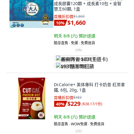
成長膠囊120顆 + 成長素10包 + 金智
慧王60顆, 1盒
首購折扣價
$1,860
$1,660
10
%
明天 8/8 (六)
預計送達
酷澎直售 ∙ 免運 ∙ 免費退貨
(
19
)
最高再省 $83 (王道卡)
$93 酷澎幣回饋
Dr.Calorie+ 美体專科 打卡奶昔 紅茶拿
鐵, 6包, 20g, 1盒
首購折扣價
$383
$229
40
%
(
$38.17/1份
)
明天 8/8 (六)
預計送達
酷澎直售 ∙ WOW免運 ∙ 免費退貨
(
22
)