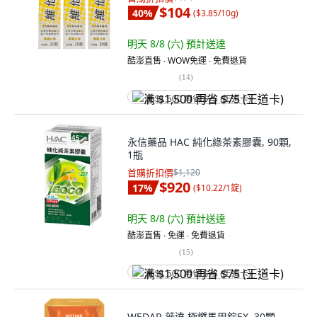
$104
40
%
(
$3.85/10g
)
明天 8/8 (六)
預計送達
酷澎直售 ∙ WOW免運 ∙ 免費退貨
(
14
)
满 $1,500 再省 $75 (王道卡)
永信藥品 HAC 純化綠茶素膠囊, 90顆,
1瓶
首購折扣價
$1,120
$920
17
%
(
$10.22/1錠
)
明天 8/8 (六)
預計送達
酷澎直售 ∙ 免運 ∙ 免費退貨
(
15
)
满 $1,500 再省 $75 (王道卡)
WEDAR 薇達 極燃馬甲錠EX, 30顆,