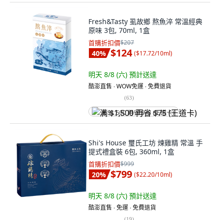
Fresh&Tasty 虱故鄉 熬魚淬 常溫經典
原味 3包, 70ml, 1盒
首購折扣價
$207
$124
40
%
(
$17.72/10ml
)
明天 8/8 (六)
預計送達
酷澎直售 ∙ WOW免運 ∙ 免費退貨
(
63
)
满 $1,500 再省 $75 (王道卡)
Shi's House 璽氏工坊 煉雞精 常溫 手
提式禮盒裝 6包, 360ml, 1盒
首購折扣價
$999
$799
20
%
(
$22.20/10ml
)
明天 8/8 (六)
預計送達
酷澎直售 ∙ 免運 ∙ 免費退貨
(
19
)