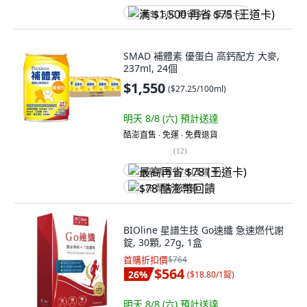
满 $1,500 再省 $75 (王道卡)
SMAD 補體素 優蛋白 高鈣配方 大麥,
237ml, 24個
$1,550
(
$27.25/100ml
)
明天 8/8 (六)
預計送達
酷澎直售 ∙ 免運 ∙ 免費退貨
(
12
)
最高再省 $78 (王道卡)
$78 酷澎幣回饋
BIOline 星譜生技 Go速纖 急速燃代謝
錠, 30顆, 27g, 1盒
首購折扣價
$764
$564
26
%
(
$18.80/1錠
)
明天 8/8 (六)
預計送達