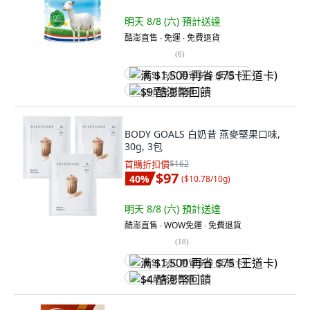
明天 8/8 (六)
預計送達
酷澎直售 ∙ 免運 ∙ 免費退貨
(
6
)
满 $1,500 再省 $75 (王道卡)
$9 酷澎幣回饋
BODY GOALS 白奶昔 燕麥堅果口味,
30g, 3包
首購折扣價
$162
$97
40
%
(
$10.78/10g
)
明天 8/8 (六)
預計送達
酷澎直售 ∙ WOW免運 ∙ 免費退貨
(
18
)
满 $1,500 再省 $75 (王道卡)
$4 酷澎幣回饋