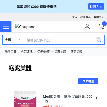
領取您的
$200
首購優惠卷!
打開 App
登入
註冊會員
客服中心
全部
酷澎首頁
火箭速配
保健/醫療
美顏美體
窈窕美體
窈窕美體
篩選器
MedBIO 美百優 聖潔莓膠囊, 500mg,
1包
首購折扣價
$219