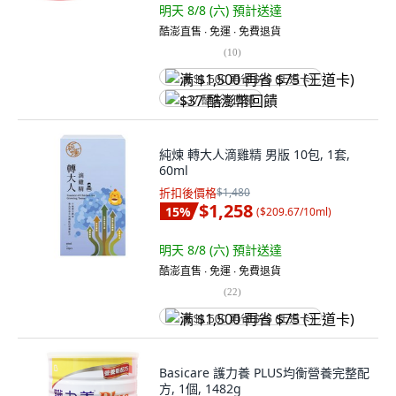
明天 8/8 (六)
預計送達
酷澎直售 ∙ 免運 ∙ 免費退貨
(
10
)
满 $1,500 再省 $75 (王道卡)
$37 酷澎幣回饋
純煉 轉大人滴雞精 男版 10包, 1套,
60ml
折扣後價格
$1,480
$1,258
15
%
(
$209.67/10ml
)
明天 8/8 (六)
預計送達
酷澎直售 ∙ 免運 ∙ 免費退貨
(
22
)
满 $1,500 再省 $75 (王道卡)
Basicare 護力養 PLUS均衡營養完整配
方, 1個, 1482g