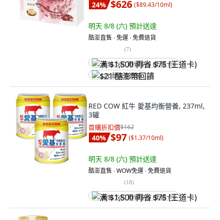
$626
24
%
(
$89.43/10ml
)
明天 8/8 (六)
預計送達
酷澎直售 ∙ 免運 ∙ 免費退貨
(
7
)
满 $1,500 再省 $75 (王道卡)
$21 酷澎幣回饋
RED COW 紅牛 愛基均衡營養, 237ml,
3罐
首購折扣價
$162
$97
40
%
(
$1.37/10ml
)
明天 8/8 (六)
預計送達
酷澎直售 ∙ WOW免運 ∙ 免費退貨
(
18
)
满 $1,500 再省 $75 (王道卡)