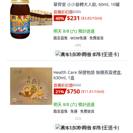
華齊堂 小少爺轉大人飲, 60ml, 10罐
首購折扣價
$385
$231
40
%
(
$3.85/10ml
)
明天 8/8 (六)
預計送達
酷澎直售 ∙ WOW免運 ∙ 免費退貨
(
49
)
满 $1,500 再省 $75 (王道卡)
Health Care 保健物語 無糖燕窩禮盒,
630ml, 1盒
首購折扣價
$950
$750
21
%
(
$11.91/10ml
)
明天 8/8 (六)
預計送達
酷澎直售 ∙ 免運 ∙ 免費退貨
(
22
)
满 $1,500 再省 $75 (王道卡)