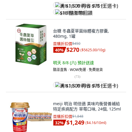
满 $1,500 再省 $75 (王道卡)
$18 酷澎幣回饋
台糖 冬蟲夏草菌絲體複方膠囊,
480mg, 1罐
首購折扣價
$450
$270
40
%
(
$5625.00/10g
)
明天 8/8 (六)
預計送達
酷澎直售 ∙ WOW免運 ∙ 免費退貨
(
73
)
满 $1,500 再省 $75 (王道卡)
meiji 明治 明倍適 美味均衡營養補給
特定疾病配方 草莓口味, 24個, 125ml
首購折扣價
$1,848
$1,249
32
%
(
$4.16/10ml
)