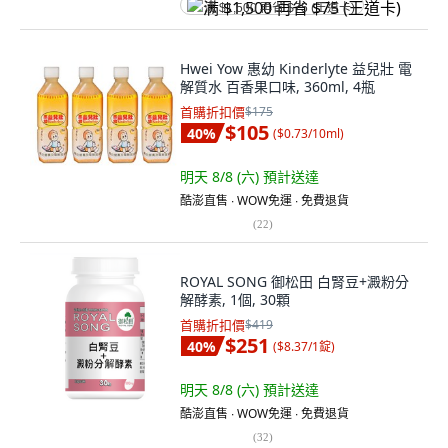
满 $1,500 再省 $75 (王道卡)
Hwei Yow 惠幼 Kinderlyte 益兒壯 電
解質水 百香果口味, 360ml, 4瓶
首購折扣價
$175
$105
40
%
(
$0.73/10ml
)
明天 8/8 (六)
預計送達
酷澎直售 ∙ WOW免運 ∙ 免費退貨
(
22
)
ROYAL SONG 御松田 白腎豆+澱粉分
解酵素, 1個, 30顆
首購折扣價
$419
$251
40
%
(
$8.37/1錠
)
明天 8/8 (六)
預計送達
酷澎直售 ∙ WOW免運 ∙ 免費退貨
(
32
)