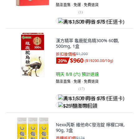
酷澎直售 ∙ 免運 ∙ 免費退貨
(
1
)
满 $1,500 再省 $75 (王道卡)
漢方精萃 龜鹿鴕鳥精300% 60顆,
500mg, 1盒
折扣後價格
$1,200
$960
20
%
(
$19200.00/10g
)
明天 8/8 (六)
預計送達
酷澎直售 ∙ 免運 ∙ 免費退貨
(
17
)
满 $1,500 再省 $75 (王道卡)
$29 酷澎幣回饋
Nexx芮斯 維他命C發泡錠 檸檬口味,
90g, 3盒
首購折扣價
$174