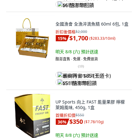
$6 酷澎幣回饋
全國漁會 全漁淬滴魚精 60ml 6包, 1盒
折扣後價格
$2,000
$1,700
15
%
(
$283.33/10ml
)
明天 8/8 (六)
預計送達
酷澎直售 ∙ 免運 ∙ 免費退貨
(
10
)
最高再省 $85 (王道卡)
$51 酷澎幣回饋
UP Sports 向上 FAST 能量果膠 檸檬
萊姆風味, 450g, 1盒
首購折扣價
$550
$350
36
%
(
$7.78/10g
)
明天 8/8 (六)
預計送達