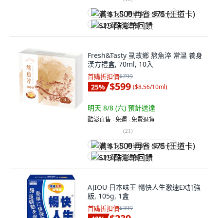
满 $1,500 再省 $75 (王道卡)
$19 酷澎幣回饋
Fresh&Tasty 虱故鄉 熬魚淬 常溫 養身
漢方禮盒, 70ml, 10入
首購折扣價
$799
$599
25
%
(
$8.56/10ml
)
明天 8/8 (六)
預計送達
酷澎直售 ∙ 免運 ∙ 免費退貨
(
21
)
满 $1,500 再省 $75 (王道卡)
$19 酷澎幣回饋
AJIOU 日本味王 暢快人生激速EX加強
版, 105g, 1盒
首購折扣價
$399