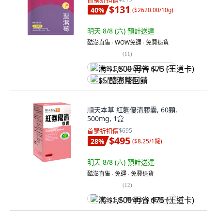
$131
40
%
(
$2620.00/10g
)
明天 8/8 (六)
預計送達
酷澎直售 ∙ WOW免運 ∙ 免費退貨
(
11
)
满 $1,500 再省 $75 (王道卡)
$5 酷澎幣回饋
順天本草 紅麴優清膠囊, 60顆,
500mg, 1盒
首購折扣價
$695
$495
28
%
(
$8.25/1錠
)
明天 8/8 (六)
預計送達
酷澎直售 ∙ 免運 ∙ 免費退貨
(
12
)
满 $1,500 再省 $75 (王道卡)