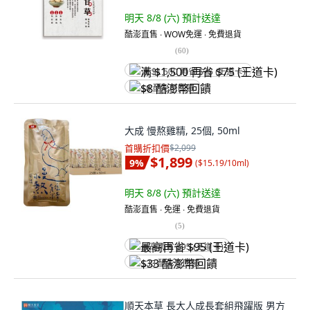
明天 8/8 (六)
預計送達
酷澎直售 ∙ WOW免運 ∙ 免費退貨
(
60
)
满 $1,500 再省 $75 (王道卡)
$8 酷澎幣回饋
大成 慢熬雞精, 25個, 50ml
首購折扣價
$2,099
$1,899
9
%
(
$15.19/10ml
)
明天 8/8 (六)
預計送達
酷澎直售 ∙ 免運 ∙ 免費退貨
(
5
)
最高再省 $95 (王道卡)
$33 酷澎幣回饋
順天本草 長大人成長套組飛躍版 男方