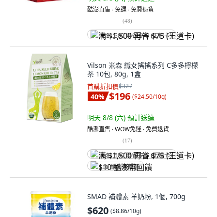
酷澎直售 ∙ 免運 ∙ 免費退貨
(
48
)
满 $1,500 再省 $75 (王道卡)
Vilson 米森 纖女搖搖系列 C多多檸檬
茶 10包, 80g, 1盒
首購折扣價
$327
$196
40
%
(
$24.50/10g
)
明天 8/8 (六)
預計送達
酷澎直售 ∙ WOW免運 ∙ 免費退貨
(
17
)
满 $1,500 再省 $75 (王道卡)
$10 酷澎幣回饋
SMAD 補體素 羊奶粉, 1個, 700g
$620
(
$8.86/10g
)