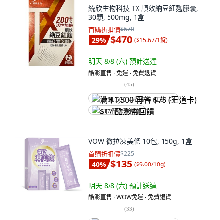
統欣生物科技 TX 順效納豆紅麴膠囊,
30顆, 500mg, 1盒
首購折扣價
$670
$470
29
%
(
$15.67/1錠
)
明天 8/8 (六)
預計送達
酷澎直售 ∙ 免運 ∙ 免費退貨
(
45
)
满 $1,500 再省 $75 (王道卡)
$17 酷澎幣回饋
VOW 微拉凍美條 10包, 150g, 1盒
首購折扣價
$225
$135
40
%
(
$9.00/10g
)
明天 8/8 (六)
預計送達
酷澎直售 ∙ WOW免運 ∙ 免費退貨
(
33
)