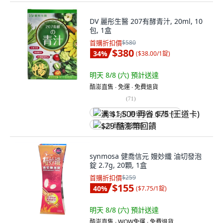
DV 麗彤生醫 207有酵青汁, 20ml, 10
包, 1盒
首購折扣價
$580
$380
34
%
(
$38.00/1錠
)
明天 8/8 (六)
預計送達
酷澎直售 ∙ 免運 ∙ 免費退貨
(
71
)
满 $1,500 再省 $75 (王道卡)
$29 酷澎幣回饋
synmosa 健喬信元 嫚妙纖 油切發泡
錠 2.7g, 20顆, 1盒
首購折扣價
$259
$155
40
%
(
$7.75/1錠
)
明天 8/8 (六)
預計送達
酷澎直售 ∙ WOW免運 ∙ 免費退貨