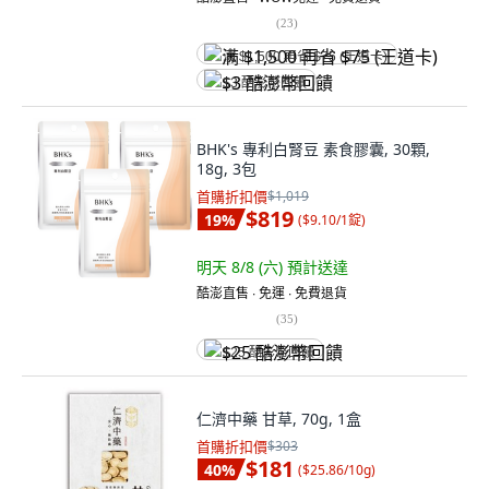
(
23
)
满 $1,500 再省 $75 (王道卡)
$3 酷澎幣回饋
BHK's 專利白腎豆 素食膠囊, 30顆,
18g, 3包
首購折扣價
$1,019
$819
19
%
(
$9.10/1錠
)
明天 8/8 (六)
預計送達
酷澎直售 ∙ 免運 ∙ 免費退貨
(
35
)
$25 酷澎幣回饋
仁濟中藥 甘草, 70g, 1盒
首購折扣價
$303
$181
40
%
(
$25.86/10g
)