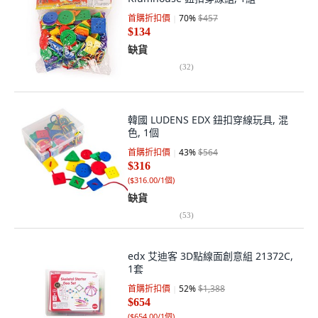
首購折扣價
70
%
$457
$134
缺貨
(
32
)
韓國 LUDENS EDX 鈕扣穿線玩具, 混
色, 1個
首購折扣價
43
%
$564
$316
(
$316.00/1個
)
缺貨
(
53
)
edx 艾迪客 3D點線面創意組 21372C,
1套
首購折扣價
52
%
$1,388
$654
(
$654.00/1個
)