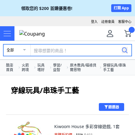
領取您的
$200
首購優惠卷!
打開 App
登入
註冊會員
客服中心
全部
酷澎
火箭
玩具
學習/
原木教具/福祿貝
穿線玩具/串珠
首頁
跨境
嗜好
益智
爾恩物
手工藝
穿線玩具/串珠手工藝
篩選器
Kiwoom House 多彩穿線遊戲, 1套
首購折扣價
55
%
$493