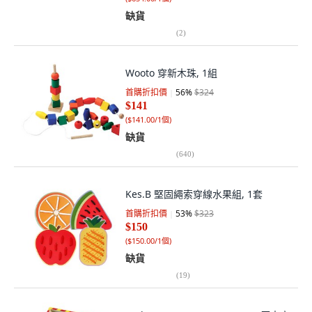
缺貨
(
2
)
Wooto 穿新木珠, 1組
首購折扣價
56
%
$324
$141
(
$141.00/1個
)
缺貨
(
640
)
Kes.B 堅固繩索穿線水果組, 1套
首購折扣價
53
%
$323
$150
(
$150.00/1個
)
缺貨
(
19
)