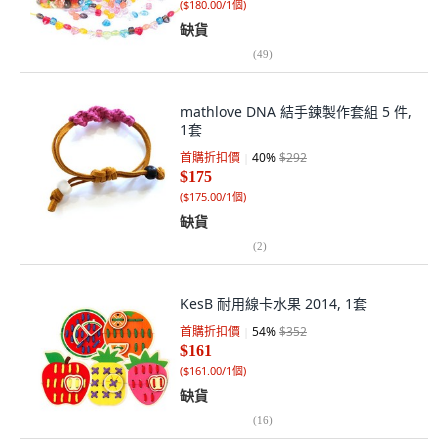
(
$180.00/1個
)
缺貨
(
49
)
mathlove DNA 結手鍊製作套組 5 件,
1套
首購折扣價
40
%
$292
$175
(
$175.00/1個
)
缺貨
(
2
)
KesB 耐用線卡水果 2014, 1套
首購折扣價
54
%
$352
$161
(
$161.00/1個
)
缺貨
(
16
)