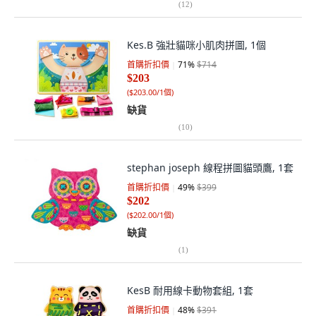
(
12
)
Kes.B 強壯貓咪小肌肉拼圖, 1個
首購折扣價
71
%
$714
$203
(
$203.00/1個
)
缺貨
(
10
)
stephan joseph 線程拼圖貓頭鷹, 1套
首購折扣價
49
%
$399
$202
(
$202.00/1個
)
缺貨
(
1
)
KesB 耐用線卡動物套組, 1套
首購折扣價
48
%
$391