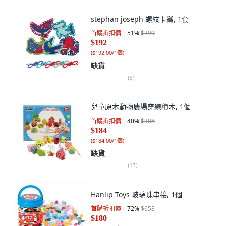
stephan joseph 螺紋卡鯊, 1套
首購折扣價
51
%
$399
$192
(
$192.00/1個
)
缺貨
(
5
)
兒童原木動物農場穿線積木, 1個
首購折扣價
40
%
$308
$184
(
$184.00/1個
)
缺貨
(
13
)
Hanlip Toys 玻璃珠串接, 1個
首購折扣價
72
%
$658
$180