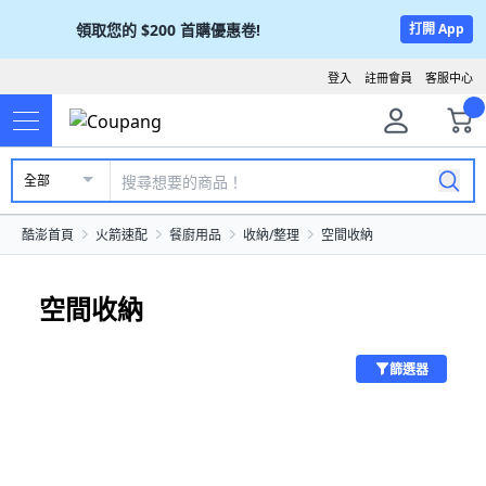
領取您的
$200
首購優惠卷!
打開 App
登入
註冊會員
客服中心
全部
酷澎首頁
火箭速配
餐廚用品
收納/整理
空間收納
空間收納
篩選器