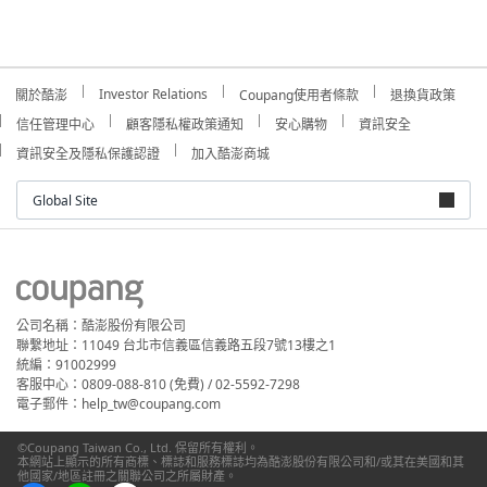
Investor Relations
關於酷澎
Coupang使用者條款
退換貨政策
信任管理中心
顧客隱私權政策通知
安心購物
資訊安全
資訊安全及隱私保護認證
加入酷澎商城
Global Site
公司名稱：酷澎股份有限公司
聯繫地址：11049 台北市信義區信義路五段7號13樓之1
統編：91002999
客服中心：0809-088-810 (免費) / 02-5592-7298
電子郵件：help_tw@coupang.com
©Coupang Taiwan Co., Ltd. 保留所有權利。
本網站上顯示的所有商標、標誌和服務標誌均為酷澎股份有限公司和/或其在美國和其
他國家/地區註冊之關聯公司之所屬財產。