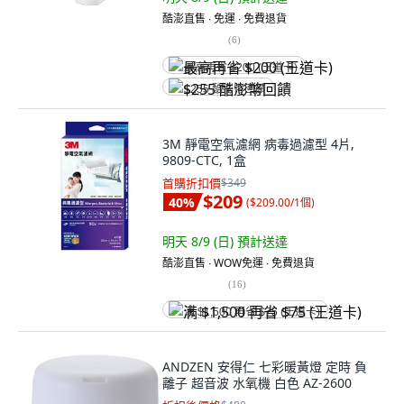
酷澎直售 ∙ 免運 ∙ 免費退貨
(
6
)
最高再省 $200 (王道卡)
$255 酷澎幣回饋
3M 靜電空氣濾網 病毒過濾型 4片,
9809-CTC, 1盒
首購折扣價
$349
$209
40
%
(
$209.00/1個
)
明天 8/9 (日)
預計送達
酷澎直售 ∙ WOW免運 ∙ 免費退貨
(
16
)
满 $1,500 再省 $75 (王道卡)
ANDZEN 安得仁 七彩暖黃燈 定時 負
離子 超音波 水氧機 白色 AZ-2600