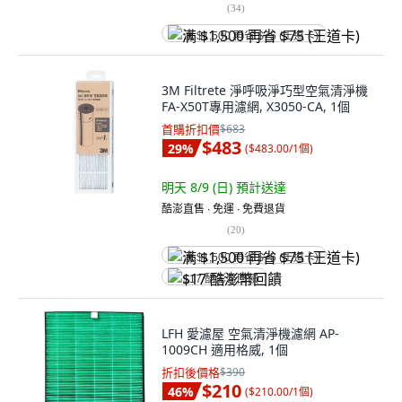
(
34
)
满 $1,500 再省 $75 (王道卡)
3M Filtrete 淨呼吸淨巧型空氣清淨機
FA-X50T專用濾網, X3050-CA, 1個
首購折扣價
$683
$483
29
%
(
$483.00/1個
)
明天 8/9 (日)
預計送達
酷澎直售 ∙ 免運 ∙ 免費退貨
(
20
)
满 $1,500 再省 $75 (王道卡)
$17 酷澎幣回饋
LFH 愛濾屋 空氣清淨機濾網 AP-
1009CH 適用格威, 1個
折扣後價格
$390
$210
46
%
(
$210.00/1個
)