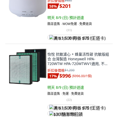
折扣後價格
$480
$201
58
%
明天 8/9 (日)
預計送達
酷澎直售 ∙ WOW免運 ∙ 免費退貨
(
11
)
满 $1,500 再省 $75 (王道卡)
怡悅 抗敏濾心 + 蜂巢活性碳 抗敏版組
合 台灣製造 Honeywell HPA-
720WTW HPA-720WTWV1適用, 不適
用, 1組
折扣後價格
$1,200
$996
17
%
(
$996.00/1個
)
明天 8/9 (日)
預計送達
酷澎直售 ∙ 免運 ∙ 免費退貨
(
22
)
满 $1,500 再省 $75 (王道卡)
$30 酷澎幣回饋