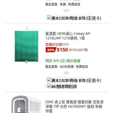
酷澎直售 ∙ 免運 ∙ 免費退貨
(
12
)
满 $1,500 再省 $75 (王道卡)
愛濾屋 HEPA濾心 Coway AP-
1216L/AP-1216適用, 1個
首購折扣價
$250
$150
40
%
(
$150.00/1個
)
明天 8/9 (日)
預計送達
酷澎直售 ∙ WOW免運 ∙ 免費退貨
(
24
)
满 $1,500 再省 $75 (王道卡)
$6 酷澎幣回饋
DIKE 桌上型 雙風道 寵愛抗敏 空氣清
淨機 7坪 白色 HCF600WT 旋鈕 有線
供電