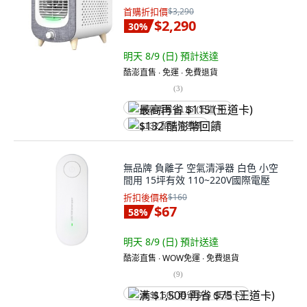
首購折扣價
$3,290
$2,290
30
%
明天 8/9 (日)
預計送達
酷澎直售 ∙ 免運 ∙ 免費退貨
(
3
)
最高再省 $115 (王道卡)
$132 酷澎幣回饋
無品牌 負離子 空氣清淨器 白色 小空
間用 15坪有效 110~220V國際電壓
折扣後價格
$160
$67
58
%
明天 8/9 (日)
預計送達
酷澎直售 ∙ WOW免運 ∙ 免費退貨
(
9
)
满 $1,500 再省 $75 (王道卡)