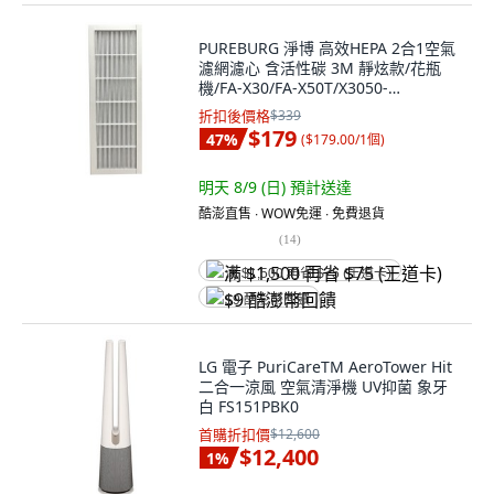
PUREBURG 淨博 高效HEPA 2合1空氣
濾網濾心 含活性碳 3M 靜炫款/花瓶
機/FA-X30/FA-X50T/X3050-
F/CHIMSPD/00UCF-2適用, 1個,
折扣後價格
$339
FAP00-01
$179
47
%
(
$179.00/1個
)
明天 8/9 (日)
預計送達
酷澎直售 ∙ WOW免運 ∙ 免費退貨
(
14
)
满 $1,500 再省 $75 (王道卡)
$9 酷澎幣回饋
LG 電子 PuriCareTM AeroTower Hit
二合一涼風 空氣清淨機 UV抑菌 象牙
白 FS151PBK0
首購折扣價
$12,600
$12,400
1
%