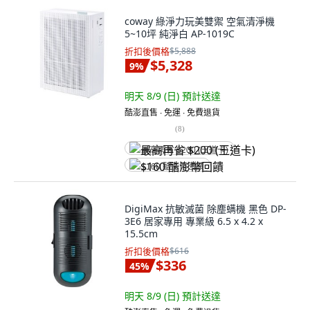
coway 綠淨力玩美雙禦 空氣清淨機
5~10坪 純淨白 AP-1019C
折扣後價格
$5,888
$5,328
9
%
明天 8/9 (日)
預計送達
酷澎直售 ∙ 免運 ∙ 免費退貨
(
8
)
最高再省 $200 (王道卡)
$160 酷澎幣回饋
DigiMax 抗敏滅菌 除塵螨機 黑色 DP-
3E6 居家專用 專業級 6.5 x 4.2 x
15.5cm
折扣後價格
$616
$336
45
%
明天 8/9 (日)
預計送達