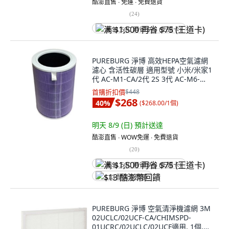
酷澎直售 ∙ 免運 ∙ 免費退貨
(
24
)
满 $1,500 再省 $75 (王道卡)
PUREBURG 淨博 高效HEPA空氣濾網
濾心 含活性碳層 適用型號 小米/米家1
代 AC-M1-CA/2代 2S 3代 AC-M6-
SC/Pro AC-M3-CA, 1個, PURPLE-01
首購折扣價
$448
$268
40
%
(
$268.00/1個
)
明天 8/9 (日)
預計送達
酷澎直售 ∙ WOW免運 ∙ 免費退貨
(
20
)
满 $1,500 再省 $75 (王道卡)
$13 酷澎幣回饋
PUREBURG 淨博 空氣清淨機濾網 3M
02UCLC/02UCF-CA/CHIMSPD-
01UCRC/02UCLC/02UCF適用, 1個,