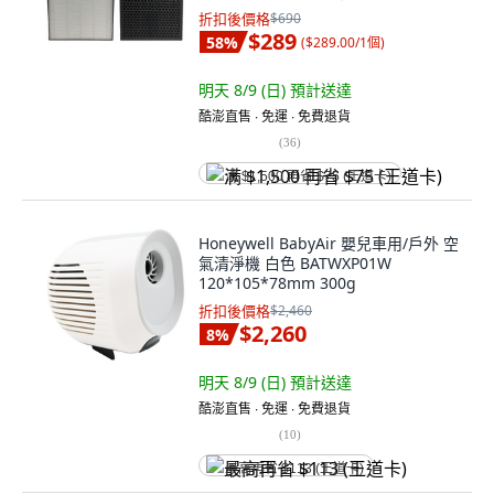
空氣清淨機 除濕機取代FZ-J10HFT /
折扣後價格
$690
FZ-J10DFT, 1套, SH-
$289
58
%
(
$289.00/1個
)
J12HEPA+S10CARBON-01
明天 8/9 (日)
預計送達
酷澎直售 ∙ 免運 ∙ 免費退貨
(
36
)
满 $1,500 再省 $75 (王道卡)
Honeywell BabyAir 嬰兒車用/戶外 空
氣清淨機 白色 BATWXP01W
120*105*78mm 300g
折扣後價格
$2,460
$2,260
8
%
明天 8/9 (日)
預計送達
酷澎直售 ∙ 免運 ∙ 免費退貨
(
10
)
最高再省 $113 (王道卡)