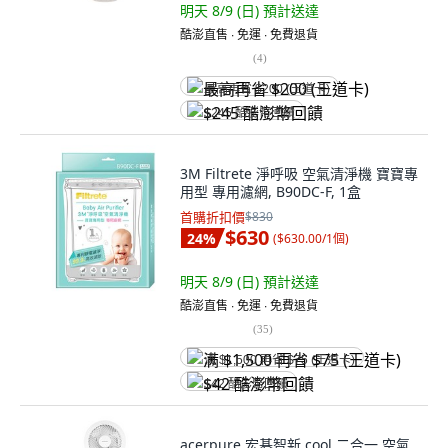
明天 8/9 (日)
預計送達
酷澎直售 ∙ 免運 ∙ 免費退貨
(
4
)
最高再省 $200 (王道卡)
$245 酷澎幣回饋
3M Filtrete 淨呼吸 空氣清淨機 寶寶專
用型 專用濾網, B90DC-F, 1盒
首購折扣價
$830
$630
24
%
(
$630.00/1個
)
明天 8/9 (日)
預計送達
酷澎直售 ∙ 免運 ∙ 免費退貨
(
35
)
满 $1,500 再省 $75 (王道卡)
$42 酷澎幣回饋
acerpure 宏碁智新 cool 二合一 空氣