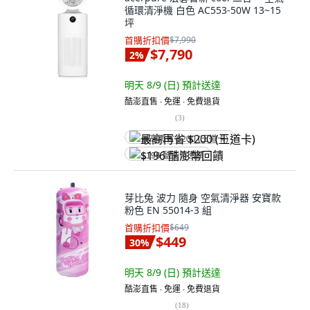
循環清淨機 白色 AC553-50W 13~15
坪
首購折扣價
$7,990
$7,790
2
%
明天 8/9 (日)
預計送達
酷澎直售 ∙ 免運 ∙ 免費退貨
(
3
)
最高再省 $200 (王道卡)
$196 酷澎幣回饋
芽比兔 波力 隨身 空氣清淨器 安寶款
粉色 EN 55014-3 組
首購折扣價
$649
$449
30
%
明天 8/9 (日)
預計送達
酷澎直售 ∙ 免運 ∙ 免費退貨
(
18
)