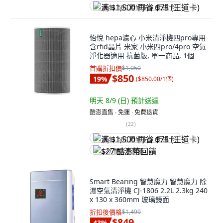
满 $1,500 再省 $75 (王道卡)
怡悅 hepa濾心 小米清淨機四pro專用
含rfid晶片 米家 小米四pro/4pro 空氣
淨化器適用 抗菌版, 單一商品, 1個
首購折扣價
$1,050
$850
19
%
(
$850.00/1個
)
明天 8/9 (日)
預計送達
酷澎直售 ∙ 免運 ∙ 免費退貨
(
22
)
满 $1,500 再省 $75 (王道卡)
$27 酷澎幣回饋
Smart Bearing 智慧魔力 智慧魔力 除
濕空氣清淨機 CJ-1806 2.2L 2.3kg 240
x 130 x 360mm 玻璃鏡面
折扣後價格
$1,499
$849
43
%