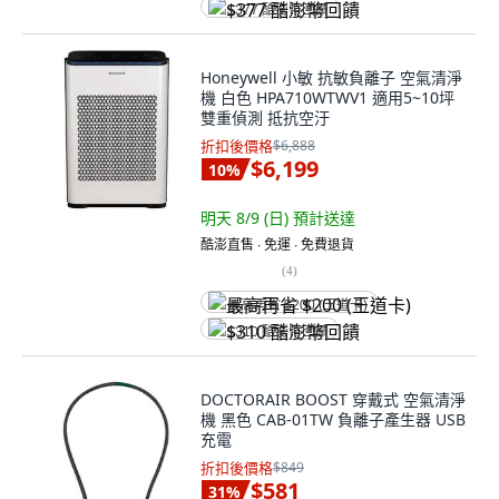
$377 酷澎幣回饋
Honeywell 小敏 抗敏負離子 空氣清淨
機 白色 HPA710WTWV1 適用5~10坪
雙重偵測 抵抗空汙
折扣後價格
$6,888
$6,199
10
%
明天 8/9 (日)
預計送達
酷澎直售 ∙ 免運 ∙ 免費退貨
(
4
)
最高再省 $200 (王道卡)
$310 酷澎幣回饋
DOCTORAIR BOOST 穿戴式 空氣清淨
機 黑色 CAB-01TW 負離子產生器 USB
充電
折扣後價格
$849
$581
31
%