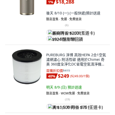
$18,288
1
%
後天 8/10 (一)
(一般快遞)
預計送達
酷澎直售 ∙ 免運 ∙ 免費退貨
(
6
)
最高再省 $200 (王道卡)
$924 酷澎幣回饋
PUREBURG 淨博 高效HEPA 2合1空氣
濾網濾心 附活性碳 適用於Chimei 奇
美 360度全淨化DC省電空氣清淨機
AP-03SRC1, 1個, 1202-01
首購折扣價
$415
$249
40
%
(
$249.00/1個
)
明天 8/9 (日)
預計送達
酷澎直售 ∙ WOW免運 ∙ 免費退貨
(
19
)
满 $1,500 再省 $75 (王道卡)