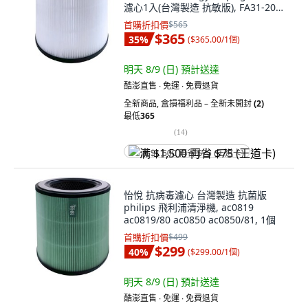
濾心1入(台灣製造 抗敏版), FA31-202,
1個
首購折扣價
$565
$365
35
%
(
$365.00/1個
)
明天 8/9 (日)
預計送達
酷澎直售 ∙ 免運 ∙ 免費退貨
全新商品
,
盒損福利品 – 全新未開封
(2)
最低
365
(
14
)
满 $1,500 再省 $75 (王道卡)
怡悅 抗病毒濾心 台灣製造 抗菌版
philips 飛利浦清淨機, ac0819
ac0819/80 ac0850 ac0850/81, 1個
首購折扣價
$499
$299
40
%
(
$299.00/1個
)
明天 8/9 (日)
預計送達
酷澎直售 ∙ 免運 ∙ 免費退貨