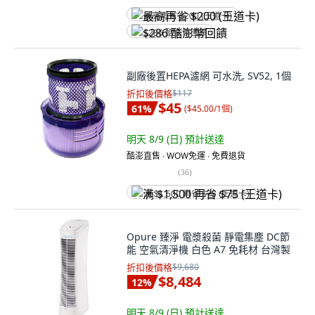
最高再省 $200 (王道卡)
$286 酷澎幣回饋
副廠後置HEPA濾網 可水洗, SV52, 1個
折扣後價格
$117
$45
61
%
(
$45.00/1個
)
明天 8/9 (日)
預計送達
酷澎直售 ∙ WOW免運 ∙ 免費退貨
(
36
)
满 $1,500 再省 $75 (王道卡)
Opure 臻淨 電漿殺菌 靜電集塵 DC節
能 空氣清淨機 白色 A7 免耗材 台灣製
折扣後價格
$9,680
$8,484
12
%
明天 8/9 (日)
預計送達