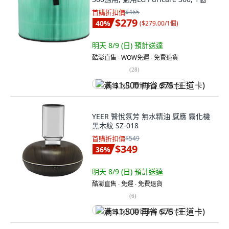
首購折扣價
$465
$279
40
%
(
$279.00/1個
)
明天 8/9 (日)
預計送達
酷澎直售 ∙ WOW免運 ∙ 免費退貨
(
28
)
满 $1,500 再省 $75 (王道卡)
YEER 醫悅氛芳 無水精油 感應 霧化機
黑木紋 SZ-018
首購折扣價
$549
$349
36
%
明天 8/9 (日)
預計送達
酷澎直售 ∙ 免運 ∙ 免費退貨
(
6
)
满 $1,500 再省 $75 (王道卡)