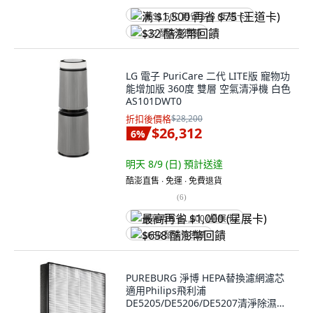
满 $1,500 再省 $75 (王道卡)
$32 酷澎幣回饋
LG 電子 PuriCare 二代 LITE版 寵物功
能增加版 360度 雙層 空氣清淨機 白色
AS101DWT0
折扣後價格
$28,200
$26,312
6
%
明天 8/9 (日)
預計送達
酷澎直售 ∙ 免運 ∙ 免費退貨
(
6
)
最高再省 $1,000 (星展卡)
$658 酷澎幣回饋
PUREBURG 淨博 HEPA替換濾網濾芯
適用Philips飛利浦
DE5205/DE5206/DE5207清淨除濕機,