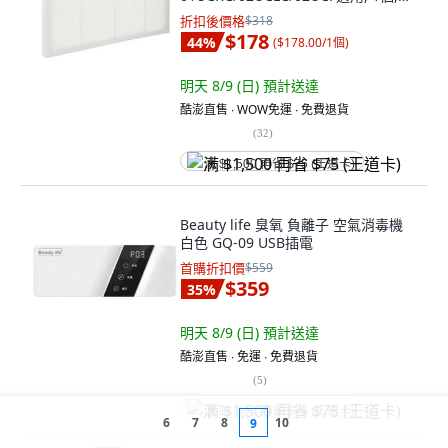
3M-CAR02-01
折扣後價格
$318
$178
44
%
(
$178.00/1個
)
明天 8/9 (日)
預計送達
酷澎直售 ∙ WOW免運 ∙ 免費退貨
(
32
)
满 $1,500 再省 $75 (王道卡)
Beauty life 臭氧 負離子 空氣消毒機
白色 GQ-09 USB插電
首購折扣價
$559
$359
35
%
明天 8/9 (日)
預計送達
酷澎直售 ∙ 免運 ∙ 免費退貨
(
5
)
满 $1,500 再省 $75 (王道卡)
6
7
8
10
9