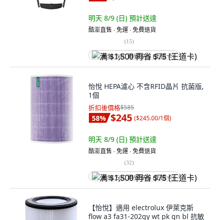
明天 8/9 (日)
預計送達
酷澎直售 ∙ 免運 ∙ 免費退貨
(
15
)
满 $1,500 再省 $75 (王道卡)
怡悅 HEPA濾心 不含RFID晶片 抗菌版,
1個
折扣後價格
$585
$245
58
%
(
$245.00/1個
)
明天 8/9 (日)
預計送達
酷澎直售 ∙ 免運 ∙ 免費退貨
(
32
)
满 $1,500 再省 $75 (王道卡)
【怡悅】適用 electrolux 伊萊克斯
flow a3 fa31-202gy wt pk gn bl 抗敏