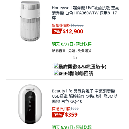
Honeywell 喵淨機 UVC殺菌抗敏 空氣
清淨機 白色 HPA360WTW 適用8~17
坪
折扣後價格
$13,900
$12,900
7
%
明天 8/9 (日)
預計送達
酷澎直售 ∙ 免運 ∙ 免費退貨
(
1
)
最高再省 $200 (王道卡)
$645 酷澎幣回饋
Beauty life 臭氧負離子 空氣消毒機
USB插電 觸控操作 定時功能 附3M雙
面膠 白色 GQ-10
首購折扣價
$559
$359
35
%
明天 8/9 (日)
預計送達