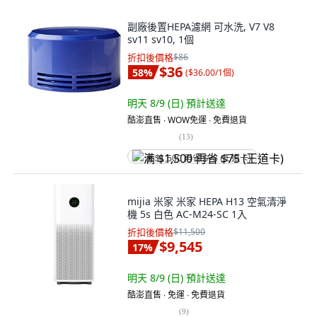
副廠後置HEPA濾網 可水洗, V7 V8
sv11 sv10, 1個
折扣後價格
$86
$36
58
%
(
$36.00/1個
)
明天 8/9 (日)
預計送達
酷澎直售 ∙ WOW免運 ∙ 免費退貨
(
13
)
满 $1,500 再省 $75 (王道卡)
mijia 米家 米家 HEPA H13 空氣清淨
機 5s 白色 AC-M24-SC 1入
折扣後價格
$11,500
$9,545
17
%
明天 8/9 (日)
預計送達
酷澎直售 ∙ 免運 ∙ 免費退貨
(
9
)