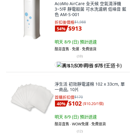
AcoMo AirCare 全天候 空氣清淨機
3~5坪 靜電殺菌 可水洗濾網 低噪音 藍
色 AM-S-001
折扣後價格
$1,988
$913
54
%
明天 8/9 (日)
預計送達
酷澎直售 ∙ 免運 ∙ 免費退貨
(
10
)
满 $1,500 再省 $75 (王道卡)
淨生活 初效靜電濾棉 102 x 33cm, 單
一商品, 10片
首購折扣價
$170
$102
40
%
(
$10.20/1個
)
明天 8/9 (日)
預計送達
酷澎直售 ∙ WOW免運 ∙ 免費退貨
(
12
)