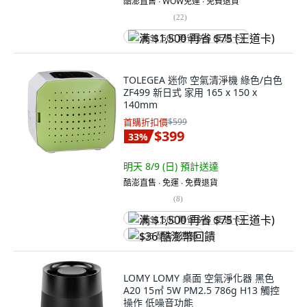
酷澎直售 ∙ WOW免運 ∙ 免費退貨
(
22
)
满 $1,500 再省 $75 (王道卡)
TOLEGEA 迷你 空氣清淨機 綠色/白色
ZF499 新日式 家用 165 x 150 x
140mm
首購折扣價
$599
$399
33
%
明天 8/9 (日)
預計送達
酷澎直售 ∙ 免運 ∙ 免費退貨
(
8
)
满 $1,500 再省 $75 (王道卡)
$36 酷澎幣回饋
LOMY LOMY 桌面 空氣淨化器 黑色
A20 15㎡ 5W PM2.5 786g H13 觸控
操作 低噪音功能