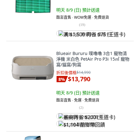
明天 8/9 (日)
預計送達
酷澎直售 ∙ WOW免運 ∙ 免費退貨
(
19
)
满 $1,500 再省 $75 (王道卡)
Blueair Bururu 噗嚕嚕 3合1 寵物清
淨機 米白色 PetAir Pro P3i 15㎡ 寵物
窩/貓窩/狗窩
折扣後價格
$14,990
$13,790
8
%
明天 8/9 (日)
預計送達
酷澎直售 ∙ 免運 ∙ 免費退貨
(
2
)
最高再省 $200 (王道卡)
$1,104 酷澎幣回饋