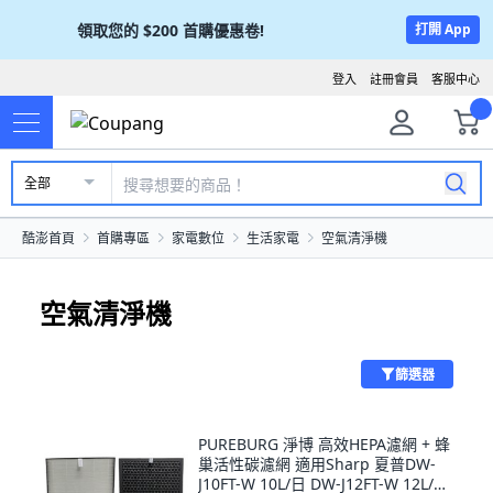
領取您的
$200
首購優惠卷!
打開 App
登入
註冊會員
客服中心
全部
酷澎首頁
首購專區
家電數位
生活家電
空氣清淨機
空氣清淨機
篩選器
PUREBURG 淨博 高效HEPA濾網 + 蜂
巢活性碳濾網 適用Sharp 夏普DW-
J10FT-W 10L/日 DW-J12FT-W 12L/日