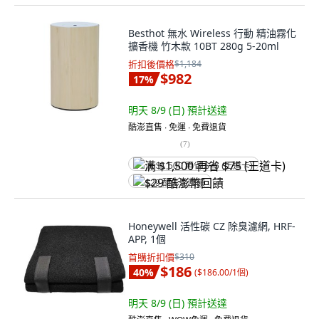
Besthot 無水 Wireless 行動 精油霧化
擴香機 竹木款 10BT 280g 5-20ml
折扣後價格
$1,184
$982
17
%
明天 8/9 (日)
預計送達
酷澎直售 ∙ 免運 ∙ 免費退貨
(
7
)
满 $1,500 再省 $75 (王道卡)
$29 酷澎幣回饋
Honeywell 活性碳 CZ 除臭濾網, HRF-
APP, 1個
首購折扣價
$310
$186
40
%
(
$186.00/1個
)
明天 8/9 (日)
預計送達