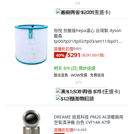
(
5
)
最高再省 $200 (王道卡)
怡悅 抗敏版hepa濾心 台灣製 dyson
戴森
tp00/tp01/tp02/tp03/am11/bp01適
用, TP00 TP01 TP02 TP03 AM11
首購折扣價
$485
BP01, 1個
$291
40
%
(
$291.00/1個
)
明天 8/9 (日)
預計送達
酷澎直售 ∙ WOW免運 ∙ 免費退貨
(
17
)
满 $1,500 再省 $75 (王道卡)
$12 酷澎幣回饋
DREAME 追覓科技 PM20 AI涼暖兩用
空氣清淨機 白色 CVF14A 47坪
首購折扣價
$18,488