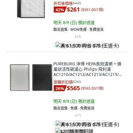
FY1119-01, 1個
折扣後價格
$455
$261
42
%
(
$261.00/1個
)
明天 8/9 (日)
預計送達
酷澎直售 ∙ WOW免運 ∙ 免費退貨
(
13
)
满 $1,500 再省 $75 (王道卡)
PUREBURG 淨博 HEPA長效濾網 + 蜂
巢狀活性碳濾心 Philips 飛利浦
AC1210/AC1212/AC1213/AC1215/AC
1216適用, 1組, 1413-01
首購折扣價
$765
$565
26
%
(
$565.00/1個
)
明天 8/9 (日)
預計送達
酷澎直售 ∙ 免運 ∙ 免費退貨
(
17
)
满 $1,500 再省 $75 (王道卡)
$20 酷澎幣回饋