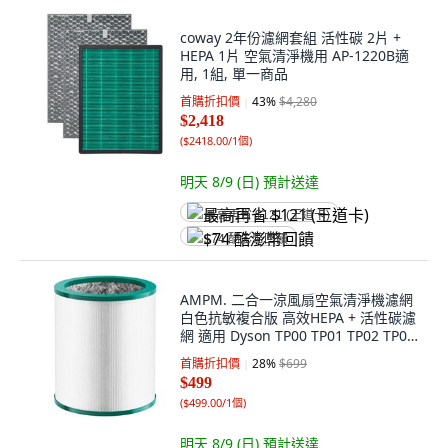
coway 2年份濾網套組 活性碳 2片 +
HEPA 1片 空氣清淨機用 AP-1220B適
用, 1組, 單一商品
首購折扣價
43
%
$4,280
$2,418
(
$2418.00/1個
)
明天 8/9 (日)
預計送達
最高再省 $121 (王道卡)
$74 酷澎幣回饋
AMPM. 二合一涼風扇空氣清淨機濾網
白色抗敏複合版 高效HEPA + 活性碳濾
網 適用 Dyson TP00 TP01 TP02 TP03
AM11 BP01, 1個, B189-3
首購折扣價
28
%
$699
$499
(
$499.00/1個
)
明天 8/9 (日)
預計送達