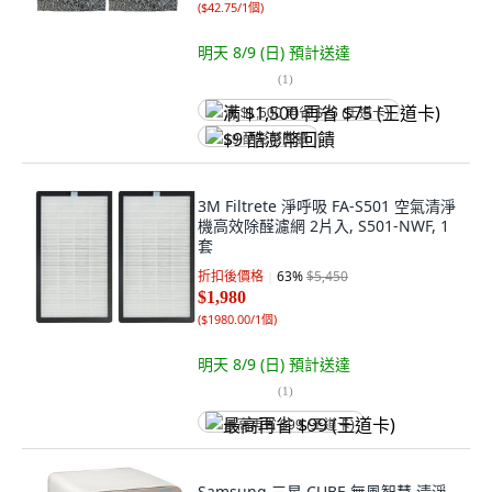
(
$42.75/1個
)
明天 8/9 (日)
預計送達
(
1
)
满 $1,500 再省 $75 (王道卡)
$9 酷澎幣回饋
3M Filtrete 淨呼吸 FA-S501 空氣清淨
機高效除醛濾網 2片入, S501-NWF, 1
套
折扣後價格
63
%
$5,450
$1,980
(
$1980.00/1個
)
明天 8/9 (日)
預計送達
(
1
)
最高再省 $99 (王道卡)
Samsung 三星 CUBE 無風智慧 清淨