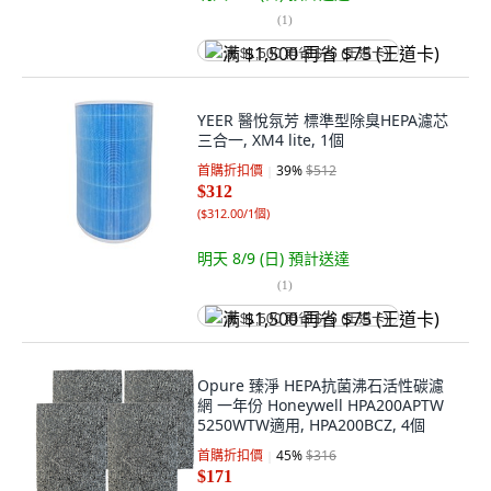
(
1
)
满 $1,500 再省 $75 (王道卡)
YEER 醫悅氛芳 標準型除臭HEPA濾芯
三合一, XM4 lite, 1個
首購折扣價
39
%
$512
$312
(
$312.00/1個
)
明天 8/9 (日)
預計送達
(
1
)
满 $1,500 再省 $75 (王道卡)
Opure 臻淨 HEPA抗菌沸石活性碳濾
網 一年份 Honeywell HPA200APTW
5250WTW適用, HPA200BCZ, 4個
首購折扣價
45
%
$316
$171