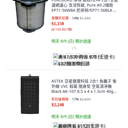
濾網濾心 含活性碳, Pure A9.2矮款
EP71-56WBA 奶茶棕/EP71-56BLA 丹
寧藍/EP71-56GRA 海洋綠, 1組
首購折扣價
14
%
$1,350
$1,150
(
$1150.00/1個
)
明天 8/9 (日)
預計送達
(
7
)
满 $1,500 再省 $75 (王道卡)
$32 酷澎幣回饋
ASTEK 亞星健康科技 2合1 負離子 紫
外線 UVC 殺菌 隨身型 空氣清淨機
Black AK-107 8.5 x 4 x 1.5cm 40g
Wireless 掛繩
折扣後價格
17
%
$2,699
$2,240
明天 8/9 (日)
預計送達
最高再省 $112 (王道卡)