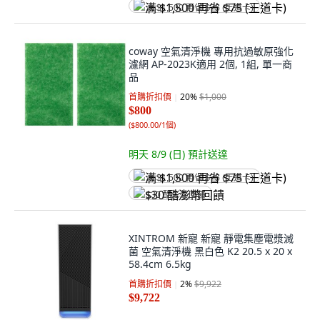
满 $1,500 再省 $75 (王道卡)
coway 空氣清淨機 專用抗過敏原強化
濾網 AP-2023K適用 2個, 1組, 單一商
品
首購折扣價
20
%
$1,000
$800
(
$800.00/1個
)
明天 8/9 (日)
預計送達
满 $1,500 再省 $75 (王道卡)
$30 酷澎幣回饋
XINTROM 新寵 新寵 靜電集塵電漿滅
菌 空氣清淨機 黑白色 K2 20.5 x 20 x
58.4cm 6.5kg
首購折扣價
2
%
$9,922
$9,722