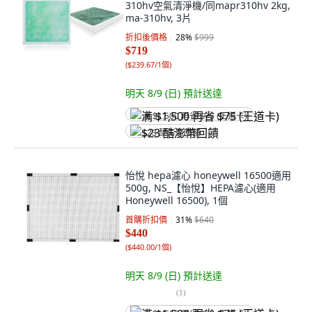
310hv空氣清淨機/同mapr310hv 2kg,
ma-310hv, 3片
折扣後價格
28
%
$999
$719
(
$239.67/1個
)
明天 8/9 (日)
預計送達
满 $1,500 再省 $75 (王道卡)
$23 酷澎幣回饋
怡悅 hepa濾心 honeywell 16500適用
500g, NS_【怡悅】HEPA濾心(適用
Honeywell 16500), 1個
首購折扣價
31
%
$640
$440
(
$440.00/1個
)
明天 8/9 (日)
預計送達
(
1
)