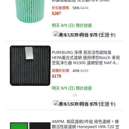
折扣後價格
58
%
$495
$207
明天 8/9 (日)
預計送達
满 $1,500 再省 $75 (王道卡)
PUREBURG 淨博 高效活性碳除臭
HEPA複合式濾網 適用博世Bosch 車用
空氣淨化器 NS300 濾網型號 NAF-80,
1個, BS-AF80-01
首購折扣價
40
%
$299
$179
明天 8/9 (日)
預計送達
(
2
)
满 $1,500 再省 $75 (王道卡)
AMPM. 相容濾網2件組 綠色濾網 + 蜂
顆活性碳濾網 Honeywell HPA-720 空