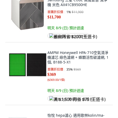
機 米色 AX41CB9500HE
首購折扣價
1
%
$11,900
$11,700
明天 8/9 (日)
預計送達
最高再省 $200 (王道卡)
AMPM Honeywell HPA-710空氣清淨
機濾芯 綠色濾網 + 蜂顆活性碳濾網, 1
個, B188-5-X1
首購折扣價
35
%
$569
$369
(
$369.00/1個
)
明天 8/9 (日)
預計送達
满 $1,500 再省 $75 (王道卡)
怡悅 hepa濾心 適用歌林kolin/ma-