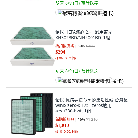
明天 8/9 (日)
預計送達
最高再省 $200 (王道卡)
怡悅 HEPA濾心 2片, 適用東元
XN3023BD/NN5001BD, 1組
折扣後價格
58
%
$700
$294
(
$294.00/1個
)
明天 8/9 (日)
預計送達
满 $1,500 再省 $75 (王道卡)
怡悅 抗病毒濾心 + 蜂巢活性碳 台灣製
winix zero-s 17坪 zeros適用,
azsu330-hwt, 1組
首購折扣價
16
%
$1,210
$1,010
(
$1010.00/1個
)