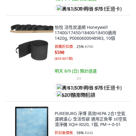
满 $1,500 再省 $75 (王道卡)
怡悅 活性炭濾網 Honeywell
17400/17450/18400/18450適用
1420g, P0060600048983, 10個
首購折扣價
25
%
$790
$590
(
$59.00/1個
)
明天 8/9 (日)
預計送達
(
2
)
满 $1,500 再省 $75 (王道卡)
$20 酷澎幣回饋
PUREBURG 淨博 高效HEPA 2合1空氣
濾網濾心 含活性碳 適用正負零 ±0空氣
清淨機 XQH-X020, 1個, PM-+-0-01
折扣後價格
58
%
$335