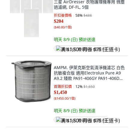
三星 AirDresser 衣物護理機專用 微塵
過濾網, DF-FL, 5個
折扣後價格
58
%
$488
$204
(
$40.80/1個
)
明天 8/9 (日)
預計送達
满 $1,500 再省 $75 (王道卡)
AMPM. 伊萊克斯空氣清淨機濾芯 白色
抗敏複合版 適用Electrolux Pure A9
A9.2 矮款 PA91-406GY PA91-406DG,
1個, B187-5
首購折扣價
12
%
$1,650
$1,450
(
$1450.00/1個
)
明天 8/9 (日)
預計送達
满 $1,500 再省 $75 (王道卡)