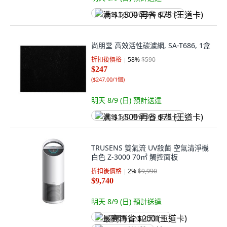
满 $1,500 再省 $75 (王道卡)
尚朋堂 高效活性碳濾網, SA-T686, 1盒
折扣後價格
58
%
$590
$247
(
$247.00/1個
)
明天 8/9 (日)
預計送達
满 $1,500 再省 $75 (王道卡)
TRUSENS 雙氣流 UV殺菌 空氣清淨機
白色 Z-3000 70㎡ 觸控面板
折扣後價格
2
%
$9,990
$9,740
明天 8/9 (日)
預計送達
最高再省 $200 (王道卡)