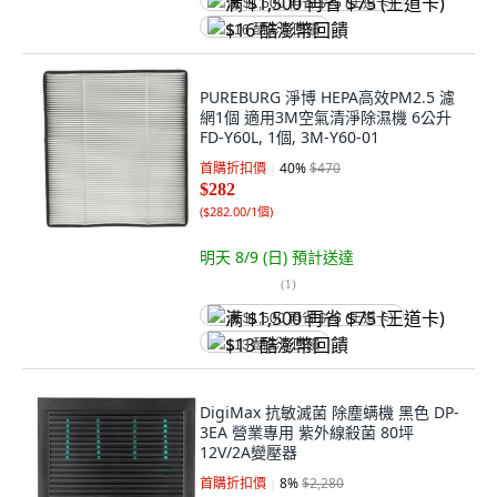
满 $1,500 再省 $75 (王道卡)
$16 酷澎幣回饋
PUREBURG 淨博 HEPA高效PM2.5 濾
網1個 適用3M空氣清淨除濕機 6公升
FD-Y60L, 1個, 3M-Y60-01
首購折扣價
40
%
$470
$282
(
$282.00/1個
)
明天 8/9 (日)
預計送達
(
1
)
满 $1,500 再省 $75 (王道卡)
$13 酷澎幣回饋
DigiMax 抗敏滅菌 除塵螨機 黑色 DP-
3EA 營業專用 紫外線殺菌 80坪
12V/2A變壓器
首購折扣價
8
%
$2,280