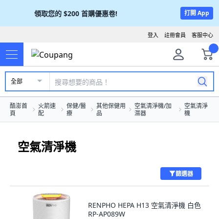
領取您的
$200
首購優惠卷!
打開 App
登入
註冊會員
客服中心
全部
酷澎首
火箭速
保健/醫
其他保健用
空氣清淨機/加
空氣清淨
頁
配
療
品
濕器
機
空氣清淨機
篩選器
RENPHO HEPA H13 空氣清淨機 白色
RP-AP089W