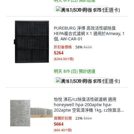
满 $1,500 再省 $75 (王道卡)
PUREBURG 淨博 高效活性碳除臭
HEPA複合式濾網 X 1 適用於Amway, 1
個, AW-CAR-01
折扣後價格
58
%
$630
$264
(
$264.00/1個
)
明天 8/9 (日)
預計送達
满 $1,500 再省 $75 (王道卡)
怡悅 沸石/cz除臭活性碳濾網 適用
honeywell hpa-200aptw hpa-
202aptw 空氣清淨機 1kg, cz除臭活性
碳濾網, 10個
首購折扣價
23
%
$864
$664
(
$66.40/1個
)