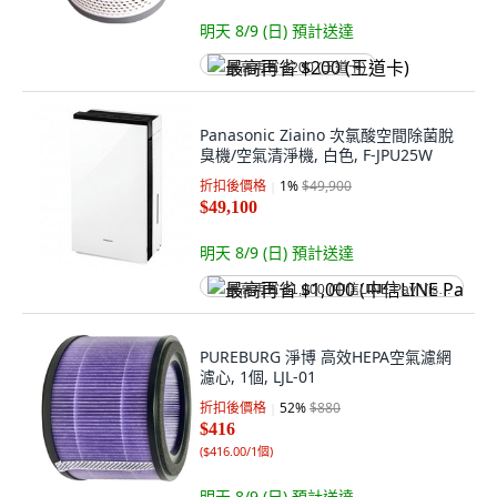
明天 8/9 (日)
預計送達
最高再省 $200 (王道卡)
Panasonic Ziaino 次氯酸空間除菌脫
臭機/空氣清淨機, 白色, F-JPU25W
折扣後價格
1
%
$49,900
$49,100
明天 8/9 (日)
預計送達
最高再省 $1,000 (中信LINE Pay Visa卡)
PUREBURG 淨博 高效HEPA空氣濾網
濾心, 1個, LJL-01
折扣後價格
52
%
$880
$416
(
$416.00/1個
)
明天 8/9 (日)
預計送達