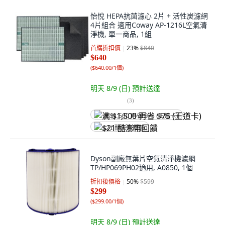
怡悅 HEPA抗菌濾心 2片 + 活性炭濾網
4片組合 適用Coway AP-1216L空氣清
淨機, 單一商品, 1組
首購折扣價
23
%
$840
$640
(
$640.00/1個
)
明天 8/9 (日)
預計送達
(
3
)
满 $1,500 再省 $75 (王道卡)
$21 酷澎幣回饋
Dyson副廠無葉片空氣清淨機濾網
TP/HP069PH02適用, A0850, 1個
折扣後價格
50
%
$599
$299
(
$299.00/1個
)
明天 8/9 (日)
預計送達