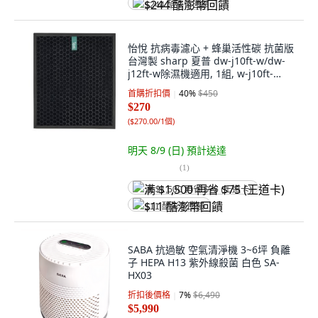
$244 酷澎幣回饋
怡悅 抗病毒濾心 + 蜂巢活性碳 抗菌版
台灣製 sharp 夏普 dw-j10ft-w/dw-
j12ft-w除濕機適用, 1組, w-j10ft-
w/dw-j12ft-w
首購折扣價
40
%
$450
$270
(
$270.00/1個
)
明天 8/9 (日)
預計送達
(
1
)
满 $1,500 再省 $75 (王道卡)
$11 酷澎幣回饋
SABA 抗過敏 空氣清淨機 3~6坪 負離
子 HEPA H13 紫外線殺菌 白色 SA-
HX03
折扣後價格
7
%
$6,490
$5,990