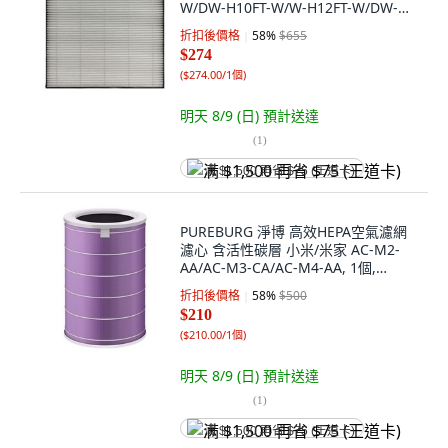
W/DW-H10FT-W/W-H12FT-W/DW-
L10FT-W/DW-L12FT-W適用, 1個, 單一
折扣後價格
58
%
$655
商品
$274
(
$274.00/1個
)
明天 8/9 (日)
預計送達
(
1
)
满 $1,500 再省 $75 (王道卡)
PUREBURG 淨博 高效HEPA空氣濾網
濾心 含活性碳層 小米/米家 AC-M2-
AA/AC-M3-CA/AC-M4-AA, 1個,
PURPLE-01
折扣後價格
58
%
$500
$210
(
$210.00/1個
)
明天 8/9 (日)
預計送達
(
1
)
满 $1,500 再省 $75 (王道卡)