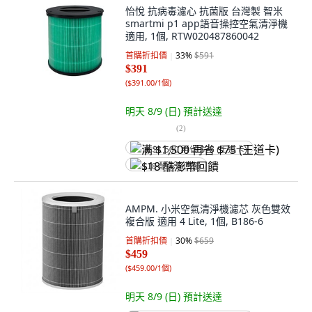
怡悅 抗病毒濾心 抗菌版 台灣製 智米
smartmi p1 app語音操控空氣清淨機
適用, 1個, RTW020487860042
首購折扣價
33
%
$591
$391
(
$391.00/1個
)
明天 8/9 (日)
預計送達
(
2
)
满 $1,500 再省 $75 (王道卡)
$18 酷澎幣回饋
AMPM. 小米空氣清淨機濾芯 灰色雙效
複合版 適用 4 Lite, 1個, B186-6
首購折扣價
30
%
$659
$459
(
$459.00/1個
)
明天 8/9 (日)
預計送達