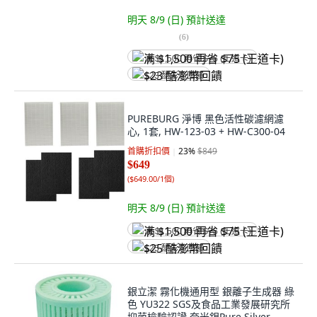
明天 8/9 (日)
預計送達
(
6
)
满 $1,500 再省 $75 (王道卡)
$23 酷澎幣回饋
PUREBURG 淨博 黑色活性碳濾網濾
心, 1套, HW-123-03 + HW-C300-04
首購折扣價
23
%
$849
$649
(
$649.00/1個
)
明天 8/9 (日)
預計送達
满 $1,500 再省 $75 (王道卡)
$25 酷澎幣回饋
銀立潔 霧化機通用型 銀離子生成器 綠
色 YU322 SGS及食品工業發展研究所
抑菌檢驗認證 奈米銀Pure Silver