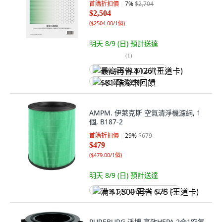
首購折扣價
7
%
$2,704
$2,504
(
$2504.00/1個
)
明天 8/9 (日)
預計送達
(
1
)
最高再省 $126 (王道卡)
$81 酷澎幣回饋
AMPM. 伊萊克斯 空氣清淨機濾網, 1
個, B187-2
首購折扣價
29
%
$679
$479
(
$479.00/1個
)
明天 8/9 (日)
預計送達
满 $1,500 再省 $75 (王道卡)
PUREBURG 淨博 高效HEPA 2合1空氣