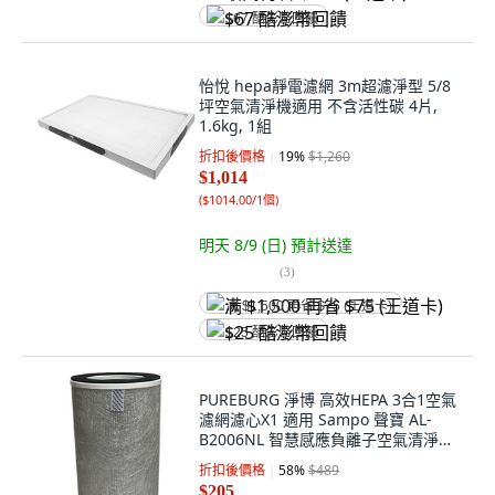
$67 酷澎幣回饋
怡悅 hepa靜電濾網 3m超濾淨型 5/8
坪空氣清淨機適用 不含活性碳 4片,
1.6kg, 1組
折扣後價格
19
%
$1,260
$1,014
(
$1014.00/1個
)
明天 8/9 (日)
預計送達
(
3
)
满 $1,500 再省 $75 (王道卡)
$25 酷澎幣回饋
PUREBURG 淨博 高效HEPA 3合1空氣
濾網濾心X1 適用 Sampo 聲寶 AL-
B2006NL 智慧感應負離子空氣清淨機,
1個, BL2006-01
折扣後價格
58
%
$489
$205