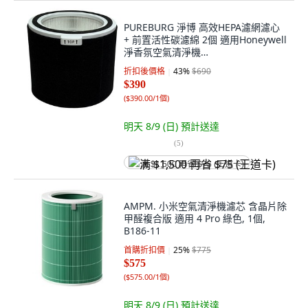
PUREBURG 淨博 高效HEPA濾網濾心
+ 前置活性碳濾綿 2個 適用Honeywell
淨香氛空氣清淨機
HPA830WTW/HPA830, 1套, HW-830-
折扣後價格
43
%
$690
01
$390
(
$390.00/1個
)
明天 8/9 (日)
預計送達
(
5
)
满 $1,500 再省 $75 (王道卡)
AMPM. 小米空氣清淨機濾芯 含晶片除
甲醛複合版 適用 4 Pro 綠色, 1個,
B186-11
首購折扣價
25
%
$775
$575
(
$575.00/1個
)
明天 8/9 (日)
預計送達