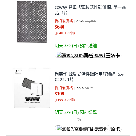
coway 蜂巢式顆粒活性碳濾網, 單一商
品, 1片
折扣後價格
46
%
$1,200
$640
(
$640.00/1個
)
明天 8/9 (日)
預計送達
满 $1,500 再省 $75 (王道卡)
尚朋堂 蜂巢式活性碳除甲醛濾網, SA-
C222, 1片
折扣後價格
58
%
$475
$199
(
$199.00/1個
)
明天 8/9 (日)
預計送達
(
2
)
满 $1,500 再省 $75 (王道卡)