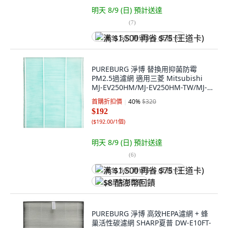
明天 8/9 (日)
預計送達
(
7
)
满 $1,500 再省 $75 (王道卡)
PUREBURG 淨博 替換用抑菌防霉
PM2.5過濾網 適用三菱 Mitsubishi
MJ-EV250HM/MJ-EV250HM-TW/MJ-
E195HM/MJ-E195HM-TW, EV250-01,
首購折扣價
40
%
$320
1個
$192
(
$192.00/1個
)
明天 8/9 (日)
預計送達
(
6
)
满 $1,500 再省 $75 (王道卡)
$8 酷澎幣回饋
PUREBURG 淨博 高效HEPA濾網 + 蜂
巢活性碳濾網 SHARP夏普 DW-E10FT-