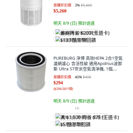
首購折扣價
3
%
$5,460
$5,260
明天 8/9 (日)
預計送達
最高再省 $200 (王道卡)
$133 酷澎幣回饋
PUREBURG 淨博 高效HEPA 2合1空氣
濾網濾心 含活性碳 適用Apolnus波那
斯 Ultra S7奈米空氣清淨機, 1個,
APOLNUS-01
首購折扣價
40
%
$490
$294
(
$294.00/1個
)
明天 8/9 (日)
預計送達
(
4
)
满 $1,500 再省 $75 (王道卡)
$5 酷澎幣回饋