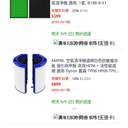
氣清淨機 適用, 1套, B188-8-X1
首購折扣價
25
%
$799
$599
(
$599.00/1個
)
明天 8/9 (日)
預計送達
满 $1,500 再省 $75 (王道卡)
AMPM. 空氣清淨機濾網白色抗敏複合
版 強化除甲醛 高效HEPA + 活性碳濾
網 適用 Dyson 戴森 TP06 HP06 TP07
HP07 TP08 HP09 TP09 HP10 TP10
首購折扣價
18
%
$1,099
PH02, 1個, B189-7
$899
(
$899.00/1個
)
明天 8/9 (日)
預計送達
(
1
)
满 $1,500 再省 $75 (王道卡)