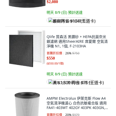
$2,080
明天 8/9 (日)
預計送達
最高再省 $104 (王道卡)
Qlife 質森活 黑鑽砂 + HEPA抗菌奈米
銀濾網 適用SheerAIRE 席愛爾 空氣清
淨機 N1, 1個, F-2103HA
首購折扣價
26
%
$750
$550
(
$550.00/1個
)
明天 8/9 (日)
預計送達
满 $1,500 再省 $75 (王道卡)
AMPM Electrolux 伊萊克斯 Flow A4
空氣清淨機濾心 白色抗敏複合版 適用
FA41-403WT 402GY 403PK 403GN, 1
個, B187-3
首購折扣價
20
%
$979