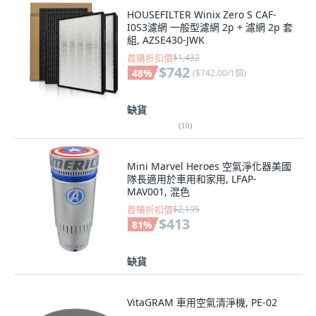
HOUSEFILTER Winix Zero S CAF-
I0S3濾網 一般型濾網 2p + 濾網 2p 套
組, AZSE430-JWK
首購折扣價
$1,432
$742
48
%
(
$742.00/1個
)
缺貨
(
10
)
Mini Marvel Heroes 空氣淨化器美國
隊長適用於車用和家用, LFAP-
MAV001, 混色
首購折扣價
$2,195
$413
81
%
缺貨
VitaGRAM 車用空氣清淨機, PE-02