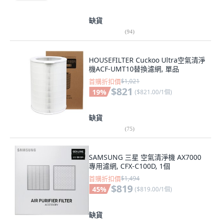
缺貨
(
94
)
HOUSEFILTER Cuckoo Ultra空氣清淨
機ACF-UMT10替換濾網, 單品
首購折扣價
$1,021
$821
19
%
(
$821.00/1個
)
缺貨
(
75
)
SAMSUNG 三星 空氣清淨機 AX7000
專用濾網, CFX-C100D, 1個
首購折扣價
$1,494
$819
45
%
(
$819.00/1個
)
缺貨