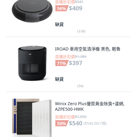
首購折扣價
$941
$409
56
%
缺貨
(
116
)
IROAD 車用空氣清淨機 黑色, 睚魯
首購折扣價
$1,386
$397
71
%
缺貨
(
34
)
Winix Zero Plus優質黃金除臭+濾網,
AZPE500-HWK
首購折扣價
$1,090
$540
50
%
(
$540.00/1個
)