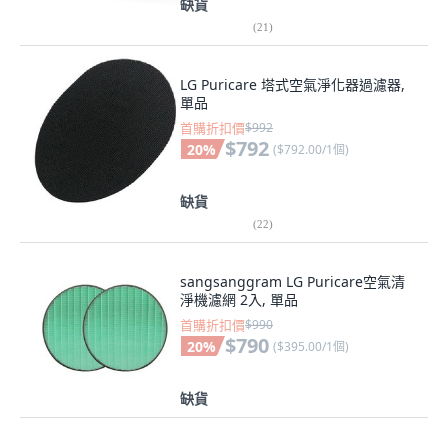
缺貨
(
21
)
LG Puricare 塔式空氣淨化器過濾器,
單品
首購折扣價
$992
$792
20
%
(
$792.00/1個
)
缺貨
(
22
)
sangsanggram LG Puricare空氣清
淨機濾網 2入, 單品
首購折扣價
$990
$790
20
%
(
$395.00/1個
)
缺貨