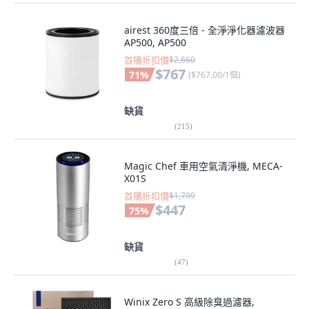
airest 360度三倍 - 全淨淨化器濾波器
AP500, AP500
首購折扣價
$2,660
$767
71
%
(
$767.00/1個
)
缺貨
(
215
)
Magic Chef 車用空氣清淨機, MECA-
X01S
首購折扣價
$1,799
$447
75
%
缺貨
(
47
)
Winix Zero S 高級除臭過濾器,