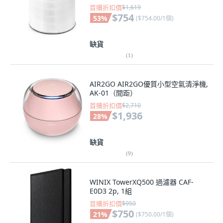
首購折扣價
$1,619
$754
53
%
(
$754.00/1個
)
缺貨
(
1
)
AIR2GO AIR2GO優質小型空氣清淨機,
AK-01（間距）
首購折扣價
$2,710
$1,936
28
%
缺貨
(
9
)
WINIX TowerXQ500 過濾器 CAF-
E0D3 2p, 1組
首購折扣價
$950
$750
21
%
(
$750.00/1個
)