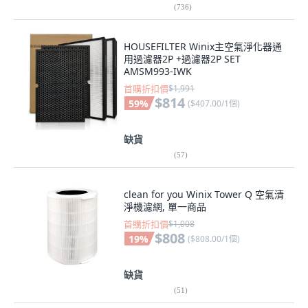
(
736
)
HOUSEFILTER Winix主空氣淨化器通
用過濾器2P +過濾器2P SET
AMSM993-IWK
首購折扣價
$1,991
$814
59
%
(
$407.00/1個
)
缺貨
(
57
)
clean for you Winix Tower Q 空氣清
淨機濾網, 單一商品
首購折扣價
$1,008
$808
19
%
(
$808.00/1個
)
缺貨
(
51
)