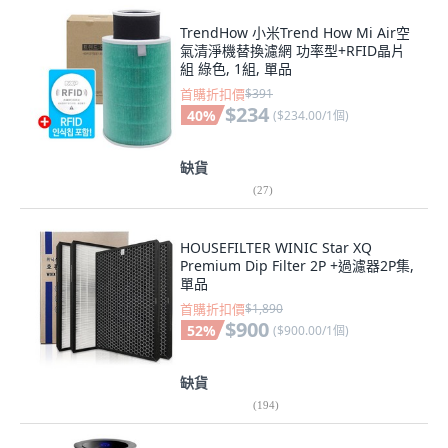
TrendHow 小米Trend How Mi Air空
氣清淨機替換濾網 功率型+RFID晶片
組 綠色, 1組, 單品
首購折扣價
$391
$234
40
%
(
$234.00/1個
)
缺貨
(
27
)
HOUSEFILTER WINIC Star XQ
Premium Dip Filter 2P +過濾器2P集,
單品
首購折扣價
$1,890
$900
52
%
(
$900.00/1個
)
缺貨
(
194
)