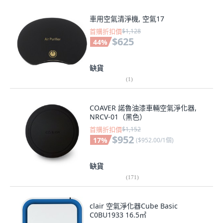
車用空氣清淨機, 空氣17
首購折扣價
$1,128
$625
44
%
缺貨
(
1
)
COAVER 諾魯油漆車輛空氣淨化器,
NRCV-01（黑色）
首購折扣價
$1,152
$952
17
%
(
$952.00/1個
)
缺貨
(
171
)
clair 空氣淨化器Cube Basic
C0BU1933 16.5㎡