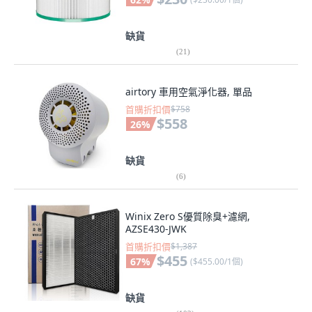
缺貨
(
21
)
airtory 車用空氣淨化器, 單品
首購折扣價
$758
$558
26
%
缺貨
(
6
)
Winix Zero S優質除臭+濾網,
AZSE430-JWK
首購折扣價
$1,387
$455
67
%
(
$455.00/1個
)
缺貨