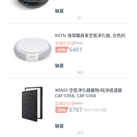
缺貨
(
1
)
RXTN 海灣職員車空氣淨化器, 白色的
首購折扣價
$843
$461
45
%
缺貨
(
95
)
WINIX 空氣淨化器寵物/純淨過濾器
CAF-C0S6, CAF-C0S6
首購折扣價
$967
$767
20
%
(
$767.00/1個
)
缺貨
(
27
)