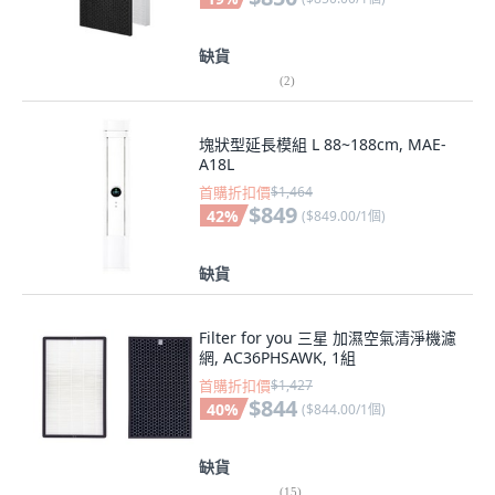
缺貨
(
2
)
塊狀型延長模組 L 88~188cm, MAE-
A18L
首購折扣價
$1,464
$849
42
%
(
$849.00/1個
)
缺貨
Filter for you 三星 加濕空氣清淨機濾
網, AC36PHSAWK, 1組
首購折扣價
$1,427
$844
40
%
(
$844.00/1個
)
缺貨
(
15
)