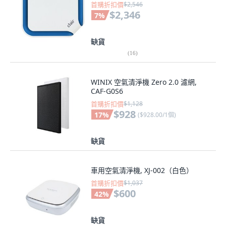
首購折扣價
$2,546
$2,346
7
%
缺貨
(
16
)
WINIX 空氣清淨機 Zero 2.0 濾網,
CAF-G0S6
首購折扣價
$1,128
$928
17
%
(
$928.00/1個
)
缺貨
車用空氣清淨機, XJ-002（白色）
首購折扣價
$1,037
$600
42
%
缺貨