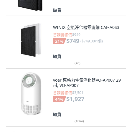
缺貨
WINIX 空氣淨化器零濾網 CAF-A0S3
首購折扣價
$949
$749
21
%
(
$749.00/1個
)
缺貨
(
48
)
voar 惠格力空氣淨化器VO-AP007 29
㎡, VO-AP007
首購折扣價
$3,501
$1,927
44
%
缺貨
(
1064
)