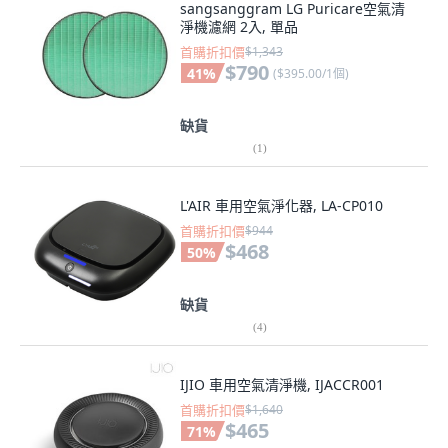
sangsanggram LG Puricare空氣清
淨機濾網 2入, 單品
首購折扣價
$1,343
$790
41
%
(
$395.00/1個
)
缺貨
(
1
)
L'AIR 車用空氣淨化器, LA-CP010
首購折扣價
$944
$468
50
%
缺貨
(
4
)
IJIO 車用空氣清淨機, IJACCR001
首購折扣價
$1,640
$465
71
%