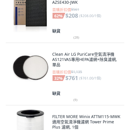
AZSE430-JWK
首購折扣價
$561
$208
62
%
(
$208.00/1個
)
缺貨
(
28
)
Clean Air LG PuriCare空氣清淨機
AS121VAS專用HEPA濾網+除臭濾網,
單品
首購折扣價
$1,135
$761
32
%
(
$761.00/1個
)
缺貨
(
9
)
FILTER MORE Winix ATTM115-MWK
適用空氣清淨機濾網 Tower Prime
Plus 濾網, 1個