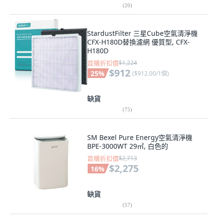
(
20
)
StardustFilter 三星Cube空氣清淨機
CFX-H180D替換濾網 優質型, CFX-
H180D
首購折扣價
$1,224
$912
25
%
(
$912.00/1個
)
缺貨
(
75
)
SM Bexel Pure Energy空氣清淨機
BPE-3000WT 29㎡, 白色的
首購折扣價
$2,713
$2,275
16
%
缺貨
(
57
)