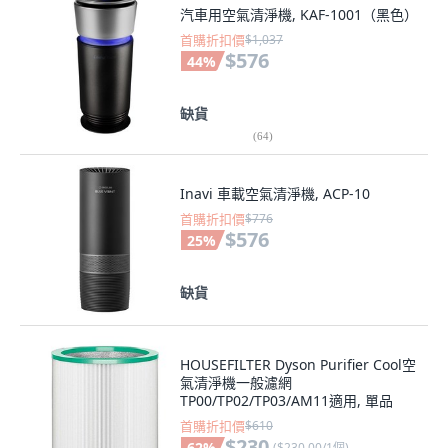
汽車用空氣清淨機, KAF-1001（黑色）
首購折扣價
$1,037
$576
44
%
缺貨
(
64
)
Inavi 車載空氣清淨機, ACP-10
首購折扣價
$776
$576
25
%
缺貨
HOUSEFILTER Dyson Purifier Cool空
氣清淨機一般濾網
TP00/TP02/TP03/AM11適用, 單品
首購折扣價
$610
$230
62
%
(
$230.00/1個
)