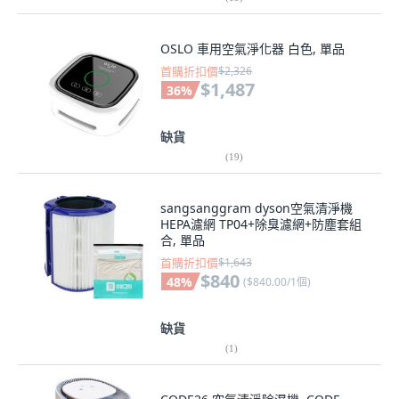
OSLO 車用空氣淨化器 白色, 單品
首購折扣價
$2,326
$1,487
36
%
缺貨
(
19
)
sangsanggram dyson空氣清淨機
HEPA濾網 TP04+除臭濾網+防塵套組
合, 單品
首購折扣價
$1,643
$840
48
%
(
$840.00/1個
)
缺貨
(
1
)