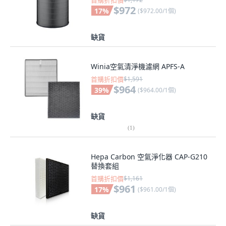
首購折扣價
$972
17
%
(
$972.00/1個
)
缺貨
Winia空氣清淨機濾網 APFS-A
首購折扣價
$1,591
$964
39
%
(
$964.00/1個
)
缺貨
(
1
)
Hepa Carbon 空氣淨化器 CAP-G210
替換套組
首購折扣價
$1,161
$961
17
%
(
$961.00/1個
)
缺貨