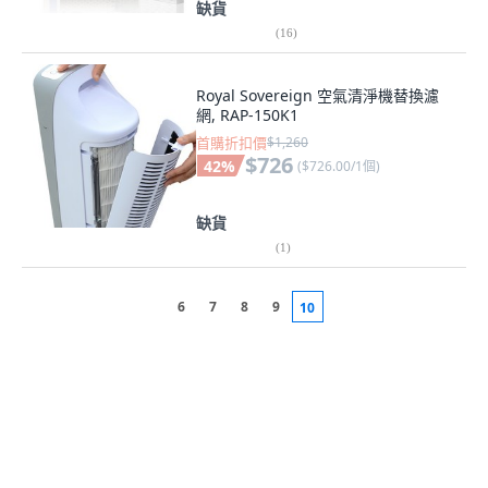
缺貨
(
16
)
Royal Sovereign 空氣清淨機替換濾
網, RAP-150K1
首購折扣價
$1,260
$726
42
%
(
$726.00/1個
)
缺貨
(
1
)
6
7
8
9
10