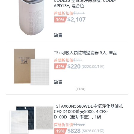
CODE26 空氣清淨除濕機, CODE-
APD13+, 混合色
首購折扣價
$3,031
$2,107
30
%
缺貨
TSi 可吸入顆粒物過濾器 5入, 單品
首購折扣價
$380
$220
42
%
(
$220.00/1個
)
缺貨
(
1158
)
TSi AX60N5580WDD空氣淨化器濾芯
CFX-D100D藍天5000, 4.CFX-
D100D（超功率型）, 1組
首購折扣價
$1,028
$828
19
%
(
$828.00/1個
)