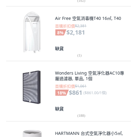
(
102
)
Air Free 空氣消毒機T40 16㎡, T40
首購折扣價
$2,381
$2,181
8
%
缺貨
(
1
)
Wonders Living 空氣淨化器AC10專
屬過濾器, 單品, 1個
首購折扣價
$1,061
$861
18
%
(
$861.00/1個
)
缺貨
(
188
)
HARTMANN 台式空氣淨化器小5㎡,