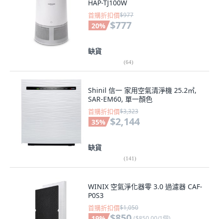
HAP-TJ100W
首購折扣價
$977
$777
20
%
缺貨
(
64
)
Shinil 信一 家用空氣清淨機 25.2㎡,
SAR-EM60, 單一顏色
首購折扣價
$3,323
$2,144
35
%
缺貨
(
141
)
WINIX 空氣淨化器零 3.0 過濾器 CAF-
P0S3
首購折扣價
$1,050
$850
19
%
(
$850.00/1個
)