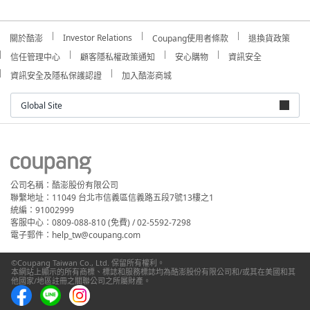
Investor Relations
關於酷澎
Coupang使用者條款
退換貨政策
信任管理中心
顧客隱私權政策通知
安心購物
資訊安全
資訊安全及隱私保護認證
加入酷澎商城
Global Site
公司名稱：酷澎股份有限公司
聯繫地址：11049 台北市信義區信義路五段7號13樓之1
統編：91002999
客服中心：0809-088-810 (免費) / 02-5592-7298
電子郵件：help_tw@coupang.com
©Coupang Taiwan Co., Ltd. 保留所有權利。
本網站上顯示的所有商標、標誌和服務標誌均為酷澎股份有限公司和/或其在美國和其
他國家/地區註冊之關聯公司之所屬財產。