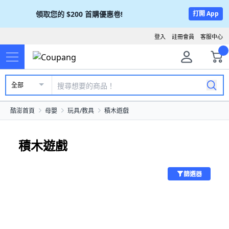
領取您的
$200
首購優惠卷!
打開 App
登入
註冊會員
客服中心
全部
酷澎首頁
母嬰
玩具/教具
積木遊戲
積木遊戲
篩選器