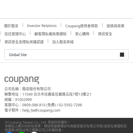
Investor Relations
關於酷澎
Coupang使用者條款
退換貨政策
信任管理中心
顧客隱私權政策通知
安心購物
資訊安全
資訊安全及隱私保護認證
加入酷澎商城
Global Site
公司名稱：酷澎股份有限公司
聯繫地址：11049 台北市信義區信義路五段7號13樓之1
統編：91002999
客服中心：0809-088-810 (免費) / 02-5592-7298
電子郵件：help_tw@coupang.com
©Coupang Taiwan Co., Ltd. 保留所有權利。
本網站上顯示的所有商標、標誌和服務標誌均為酷澎股份有限公司和/或其在美國和其
他國家/地區註冊之關聯公司之所屬財產。