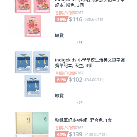
記本, 粉色, 3個
首購折扣價
$267
$116
56
%
(
$38.67/1個
)
缺貨
(
14
)
indigokids 小學學校生活英文單字彈
簧筆記本, 天空, 3個
首購折扣價
$267
$102
61
%
(
$34.00/1個
)
缺貨
(
57
)
稿紙筆記本4件組, 混合色, 1套
首購折扣價
$366
$139
62
%
(
$139.00/1個
)