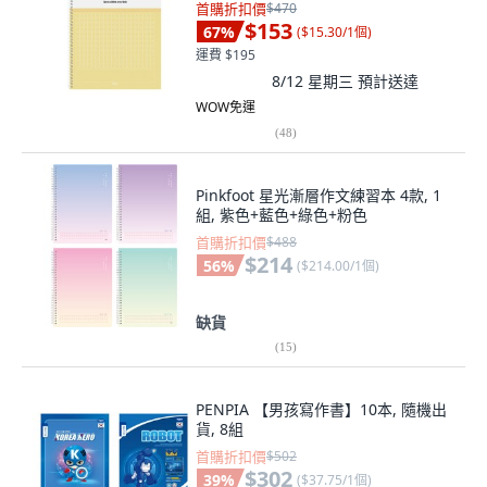
首購折扣價
$470
$153
67
%
(
$15.30/1個
)
運費 $195
8/12 星期三
預計送達
WOW免運
(
48
)
Pinkfoot 星光漸層作文練習本 4款, 1
組, 紫色+藍色+綠色+粉色
首購折扣價
$488
$214
56
%
(
$214.00/1個
)
缺貨
(
15
)
PENPIA 【男孩寫作書】10本, 隨機出
貨, 8組
首購折扣價
$502
$302
39
%
(
$37.75/1個
)