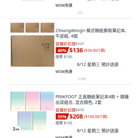
WOW免運
(
7
)
2Youngdesign 橫式稿紙撕取筆記本,
牛皮紙, 4個
首購折扣價
$227
$136
40
%
(
$34.00/1個
)
運費 $195
8/12 星期三
預計送達
WOW免運
(
139
)
PINKFOOT 正直稿紙筆記本4款 + 隨機
出貨組合, 混合顏色, 2套
首購折扣價
$470
$208
55
%
(
$104.00/1個
)
運費 $195
8/12 星期三
預計送達
WOW免運