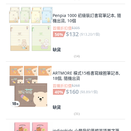
Penpia 1000 初級裝訂書寫筆記本, 隨
機出貨, 10個
首購折扣價
$305
$132
56
%
(
$13.20/1個
)
缺貨
(
14
)
ARTMORE 橫式15格書寫線圈筆記本,
18個, 隨機出貨
首購折扣價
$268
$160
40
%
(
$8.89/1個
)
缺貨
(
31
)
indigokids 小學我的夢想英語單字筆