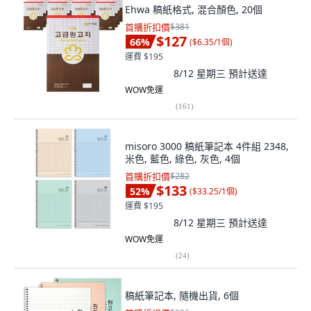
Ehwa 稿紙格式, 混合顏色, 20個
首購折扣價
$381
$127
66
%
(
$6.35/1個
)
運費 $195
8/12 星期三
預計送達
WOW免運
(
161
)
misoro 3000 稿紙筆記本 4件組 2348,
米色, 藍色, 綠色, 灰色, 4個
首購折扣價
$282
$133
52
%
(
$33.25/1個
)
運費 $195
8/12 星期三
預計送達
WOW免運
(
24
)
稿紙筆記本, 隨機出貨, 6個