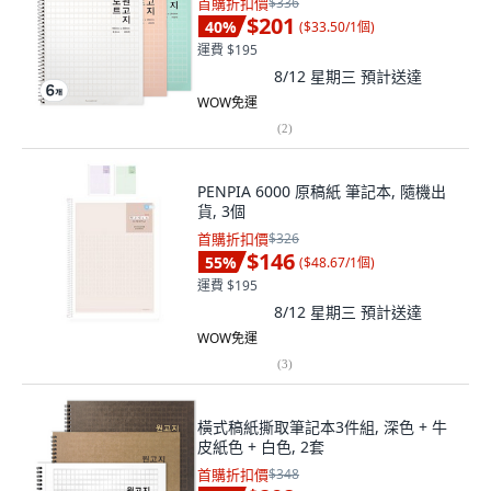
首購折扣價
$336
$201
40
%
(
$33.50/1個
)
運費 $195
8/12 星期三
預計送達
WOW免運
(
2
)
PENPIA 6000 原稿紙 筆記本, 隨機出
貨, 3個
首購折扣價
$326
$146
55
%
(
$48.67/1個
)
運費 $195
8/12 星期三
預計送達
WOW免運
(
3
)
橫式稿紙撕取筆記本3件組, 深色 + 牛
皮紙色 + 白色, 2套
首購折扣價
$348