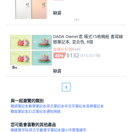
缺貨
(
1
)
DADA Owner君 橫式15格稿紙 書寫線
圈筆記本, 混合色, 8個
首購折扣價
$220
$132
40
%
(
$16.50/1個
)
缺貨
1
與一起瀏覽的類別
韓語筆記本
數學筆記本
英文筆記本
中文字筆記本
音樂筆記本
聽寫筆記本
訂正筆記本
通知用紙
您可能會喜歡的其他產品
聯絡簿
字帖
英文字彙
單字筆記本
國小作業簿
練字