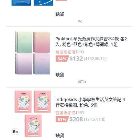
缺貨
(
6
)
Pinkfoot 星光漸層作文練習本4款 各2
入, 粉色+藍色+紫色+薄荷綠, 1組
首購折扣價
$293
$132
54
%
(
$132.00/1個
)
缺貨
(
670
)
indigokids 小學學校生活英文筆記 4
行窄格線圈, 粉色, 6個
首購折扣價
$535
$208
61
%
(
$34.67/1個
)
缺貨