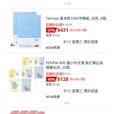
(
270
)
Tamsaa 基本款1000字稿紙, 白色, 8個
首購折扣價
$1,015
$431
57
%
(
$53.88/1個
)
運費 $195
8/12 星期三
預計送達
WOW免運
PENPIA 800 國小作文簿 裝訂筆記本,
隨機出貨, 20個
首購折扣價
$214
$128
40
%
(
$6.40/1個
)
運費 $195
8/12 星期三
預計送達
WOW免運
(
63
)