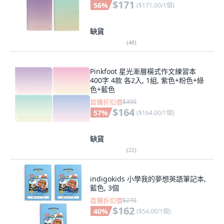
$171
56
%
(
$171.00/1個
)
缺貨
(
48
)
Pinkfoot 星光漸層橫式作文練習本
400字 4款 各2入, 1組, 紫色+粉色+綠
色+藍色
首購折扣價
$390
$164
57
%
(
$164.00/1個
)
缺貨
(
22
)
indigokids 小學我的夢想英語筆記本,
藍色, 3個
首購折扣價
$270
$162
40
%
(
$54.00/1個
)