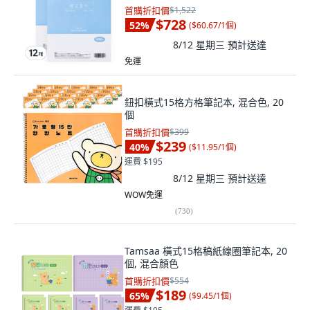
首購折扣價
$1,522
$728
52
%
(
$60.67/1個
)
8/12 星期三
預計送達
免運
鈕扣橫式15格方格筆記本, 混合色, 20
個
首購折扣價
$399
$239
40
%
(
$11.95/1個
)
運費 $195
8/12 星期三
預計送達
WOW免運
(
730
)
Tamsaa 橫式15格稿紙線圈筆記本, 20
個, 混合顏色
首購折扣價
$554
$189
65
%
(
$9.45/1個
)