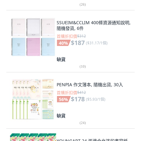
(
26
)
SSUEIM&CCLIM 400條資源通知說明,
隨機發貨, 6件
首購折扣價
$312
$187
40
%
(
$31.17/1個
)
缺貨
(
10
)
PENPIA 作文簿本, 隨機出貨, 30入
首購折扣價
$412
$178
56
%
(
$5.93/1個
)
缺貨
(
24
)
YOUNGART 24 張適合女孩的書寫紙,