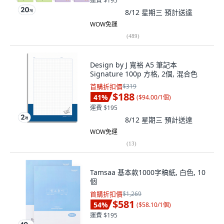
運費 $195
8/12 星期三
預計送達
WOW免運
(
489
)
Design by J 寬裕 A5 筆記本
Signature 100p 方格, 2個, 混合色
首購折扣價
$319
$188
41
%
(
$94.00/1個
)
運費 $195
8/12 星期三
預計送達
WOW免運
(
13
)
Tamsaa 基本款1000字稿紙, 白色, 10
個
首購折扣價
$1,269
$581
54
%
(
$58.10/1個
)
運費 $195