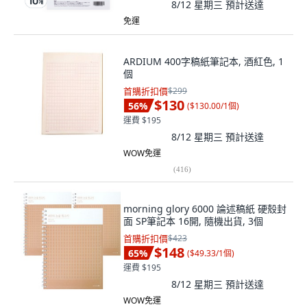
8/12 星期三
預計送達
免運
ARDIUM 400字稿紙筆記本, 酒紅色, 1
個
首購折扣價
$299
$130
56
%
(
$130.00/1個
)
運費 $195
8/12 星期三
預計送達
WOW免運
(
416
)
morning glory 6000 論述稿紙 硬殼封
面 SP筆記本 16開, 隨機出貨, 3個
首購折扣價
$423
$148
65
%
(
$49.33/1個
)
運費 $195
8/12 星期三
預計送達
WOW免運