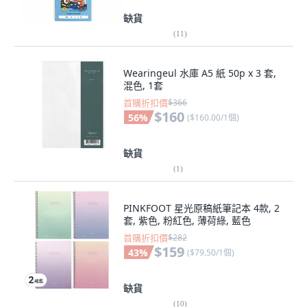
缺貨
(
11
)
Wearingeul 水庫 A5 紙 50p x 3 套,
混色, 1套
首購折扣價
$366
$160
56
%
(
$160.00/1個
)
缺貨
(
1
)
PINKFOOT 星光原稿紙筆記本 4款, 2
套, 紫色, 粉紅色, 薄荷綠, 藍色
首購折扣價
$282
$159
43
%
(
$79.50/1個
)
缺貨
(
10
)