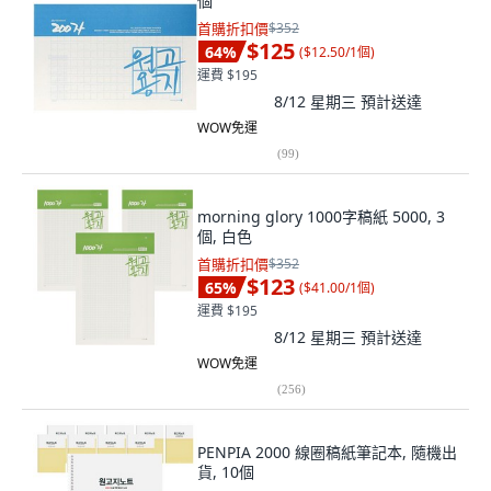
個
首購折扣價
$352
$125
64
%
(
$12.50/1個
)
運費 $195
8/12 星期三
預計送達
WOW免運
(
99
)
morning glory 1000字稿紙 5000, 3
個, 白色
首購折扣價
$352
$123
65
%
(
$41.00/1個
)
運費 $195
8/12 星期三
預計送達
WOW免運
(
256
)
PENPIA 2000 線圈稿紙筆記本, 隨機出
貨, 10個