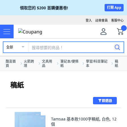
領取您的
$200
首購優惠卷!
打開 App
登入
註冊會員
客服中心
全部
酷澎首
火箭跨
文具用
筆記本/便條
學習/科目筆記
稿
頁
境
品
紙
本
紙
稿紙
篩選器
Tamsaa 基本款1000字稿紙, 白色, 12
個