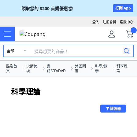
領取您的
$200
首購優惠卷!
打開 App
登入
註冊會員
客服中心
全部
酷澎首
火箭跨
書
外國圖
科學/數
科學理
頁
境
籍/CD/DVD
書
學
論
科學理論
篩選器