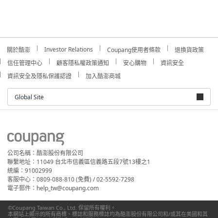
Investor Relations
關於酷澎
Coupang使用者條款
退換貨政策
信任管理中心
顧客隱私權政策通知
安心購物
資訊安全
資訊安全及隱私保護認證
加入酷澎商城
Global Site
公司名稱：酷澎股份有限公司
聯繫地址：11049 台北市信義區信義路五段7號13樓之1
統編：91002999
客服中心：0809-088-810 (免費) / 02-5592-7298
電子郵件：help_tw@coupang.com
©Coupang Taiwan Co., Ltd. 保留所有權利。
本網站上顯示的所有商標、標誌和服務標誌均為酷澎股份有限公司和/或其在美國和其