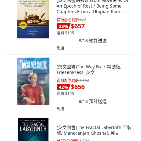
(英文圖書)News From Nowhere: Or
An Epoch of Rest / Being Some
Chapters From a Utopian Rom... 平
裝版, Xpresspress, 英文
首購折扣價
$857
$657
23
%
運費 $195
8/18
預計送達
免運
(英文圖書)The Way Back 精裝版,
FriesenPress, 英文
首購折扣價
$1,142
$656
42
%
運費 $195
8/18
預計送達
免運
(英文圖書)The Fractal Labyrinth 平裝
版, Manoranjan Ghoshal, 英文
$1,004