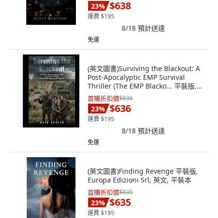
$638
23
%
運費 $195
8/18
預計送達
免運
(英文圖書)Surviving the Blackout: A
Post-Apocalyptic EMP Survival
Thriller (The EMP Blacko... 平裝版,
Independently Published, 英文
首購折扣價
$836
$636
23
%
運費 $195
8/18
預計送達
免運
(英文圖書)Finding Revenge 平裝版,
Europa Edizioni Srl, 英文, 平裝本
首購折扣價
$835
$635
23
%
運費 $195