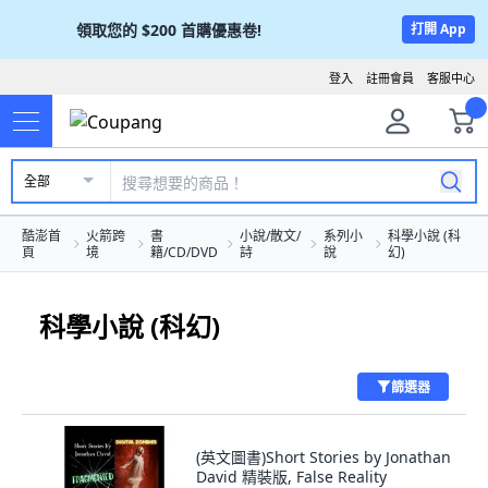
領取您的
$200
首購優惠卷!
打開 App
登入
註冊會員
客服中心
全部
酷澎首
火箭跨
書
小說/散文/
系列小
科學小說 (科
頁
境
籍/CD/DVD
詩
說
幻)
科學小說 (科幻)
篩選器
(英文圖書)Short Stories by Jonathan
David 精裝版, False Reality