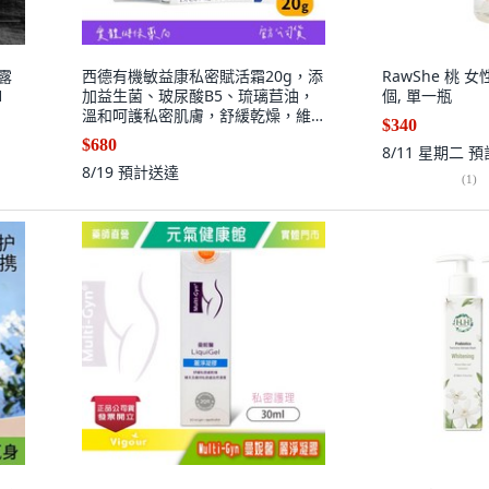
露
西德有機敏益康私密賦活霜20g，添
RawShe 桃 
1
加益生菌、玻尿酸B5、琉璃苣油，
個, 單一瓶
溫和呵護私密肌膚，舒緩乾燥，維
$340
持健康平衡。, 1個
$680
8/11 星期二
預
8/19
預計送達
(
1
)