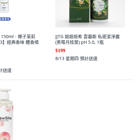
 150ml - 椰子茉莉
JJTG 姐姐妞希 雲暮斯 私密潔淨露
R053】經典香味 體香噴
(黑莓月桂葉) pH 5.0, 1瓶
$199
8/13 星期四
預計送達
計送達
川井 私密粉嫩液, 1個, 【試用】川
井快感潤滑液8ml隨身包5包
50
%
$98
$49