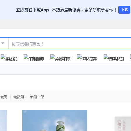
立即前往下載App
不錯過最新優惠、更多功能等著你！
下載
嬰幼兒
保健醫療
美妝保養
個人清潔
玩具休閒
格最高
最熱銷
最新上架