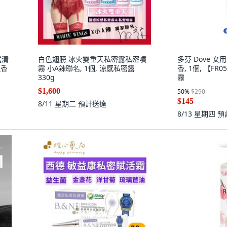
處清
白色翅膀 冰火雙重天私密露私密噴
多芬 Dove 女用
瑰香
霧 小A辣聯名, 1個, 涼感私密露
香, 1個, 【F
330g
霧
$1,600
50
%
$290
$145
8/11 星期二
預計送達
8/13 星期四
預