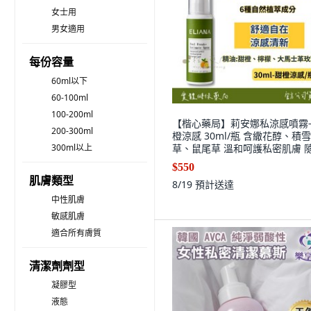
女士用
男女適用
每份容量
60ml以下
60-100ml
100-200ml
【楷心藥局】莉安娜私涼感噴霧
200-300ml
橙涼感 30ml/瓶 含繖花醇、積雪
300ml以上
草、鼠尾草 溫和呵護私密肌膚 
保持清新舒爽, 1個
$550
肌膚類型
8/19
預計送達
中性肌膚
敏感肌膚
適合所有膚質
清潔劑劑型
凝膠型
液態