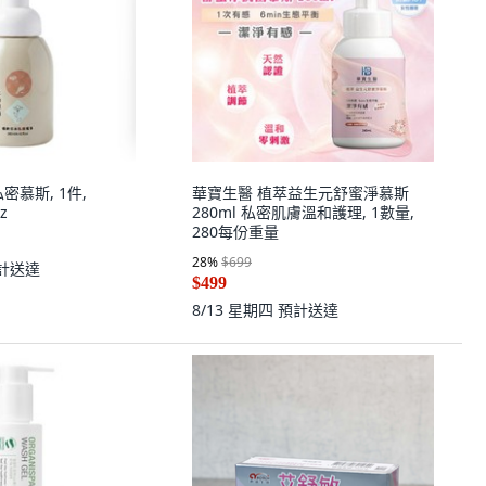
密慕斯, 1件,
華寶生醫 植萃益生元舒蜜淨慕斯
oz
280ml 私密肌膚溫和護理, 1數量,
280每份重量
28
%
$699
計送達
$499
8/13 星期四
預計送達