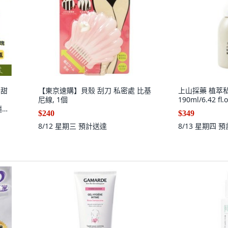
-甜
【東京速購】貝殼 刮刀 私密處 比基
上山採藥 植萃私
尼線, 1個
190ml/6.42 fl.
隨時
$240
$349
8/12 星期三
預計送達
8/13 星期四
預