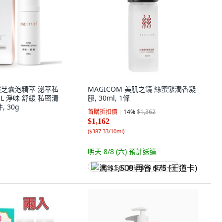
 靈芝囊泡精萃 泌萃私
MAGICOM 美肌之鏡 絲蜜緊潤香凝
L 淨味 舒緩 私密清
膠, 30ml, 1條
, 30g
首購折扣價
14
%
$1,362
$1,162
(
$387.33/10ml
)
明天 8/8 (六)
預計送達
满 $1,500 再省 $75 (王道卡)