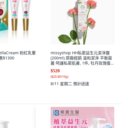
BellaCream 粉紅乳暈
missyshop HH私密益生元潔淨露
惠$1300
(200ml) 原廠經銷 溫和潔淨 平衡菌
叢 呵護私密肌膚, 1件, 牡丹玫瑰復
活草滋潤, 250g
$520
(
$20.80/10g
)
8/11 星期二
預計送達