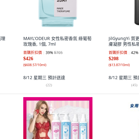
護理
MAYL'ODEUR 女性私密香氛 綠葡萄
JilGyungYi 
玫瑰香, 1個, 7ml
膚凝膠 男性私密清
首購折扣價
39
%
$705
首購折扣價
42
%
$426
$208
(
$608.57/10ml
)
(
$13.87/10ml
)
8/12 星期三
預計送達
8/12 星期三
預
(
22
)
(
45
)