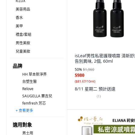
R.LUX
美容用品
香水
美甲
禮盒/套組
男性美妝
兒童美妝
isLeaf男性私密護理噴霧 清新舒
告別異味, 2個, 60ml
品牌
50
%
$1,960
HH 草本新淨界
$980
台塑生醫
(
$81.67/10ml
)
8/11 星期二
預計送達
Relove
SAUGELLA 賽吉兒
(
1
)
femfresh 芳芯
+ 查看更多
Mdmmd. 明洞國際
sebamed 施巴
Kondoru
Laurier 蕾妮亞
summer's eve
Fees BEAUTE
UNICAT 變臉貓
WellnuX 維妮舒
SHE
iroha
AVCA
Cavailles 卡維亞
Saforelle 絲膚潔
GREEN PHARMACY
COSMEPLANT
適用對象
男士用