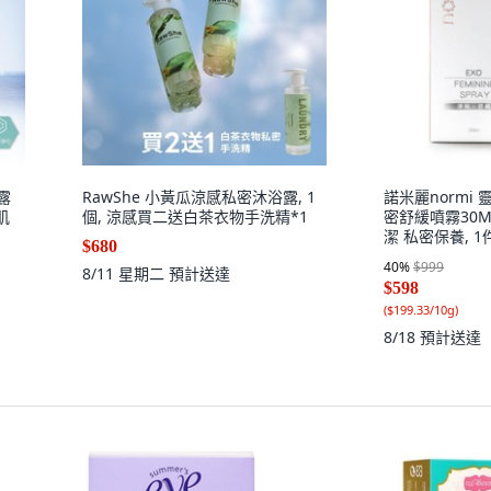
露
RawShe 小黃瓜涼感私密沐浴露, 1
諾米麗normi
肌
個, 涼感買二送白茶衣物手洗精*1
密舒緩噴霧30M
潔 私密保養, 1件
$680
40
%
$999
8/11 星期二
預計送達
$598
(
$199.33/10g
)
8/18
預計送達