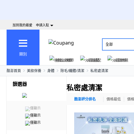
加到我的最愛
申請入駐
全部
類別
爸氣父親節
火箭速配
火箭跨境
酷澎首頁
美妝保養
身體
除毛/纖體/清潔
私密處清潔
篩選器
私密處清潔
酷澎評分排名
價格最低
價
僅顯示
僅顯示
僅顯示