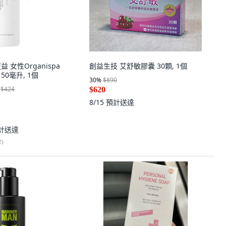
質更益 女性Organispa
創益生技 艾舒敏膠囊 30顆, 1個
50毫升, 1個
30
%
$890
$424
$620
8/15
預計送達
計送達
2
)