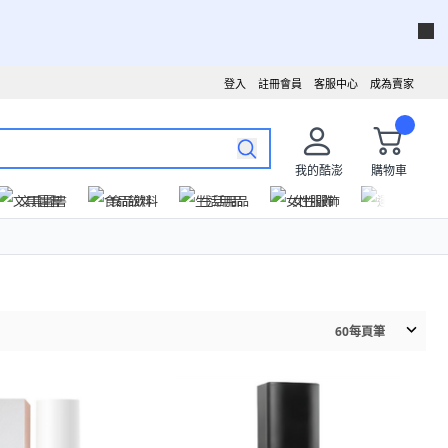
登入
註冊會員
客服中心
成為賣家
我的酷澎
購物車
文具圖書
食品飲料
生活用品
女性服飾
運動戶外
60
每頁筆