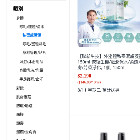
類別
身體
除毛/纖體/清潔
私密處清潔
除毛/蜜蠟除毛
身材管理/貼片
【聯新生技】外泌體私密潔膚凝
150ml 恢復生機/滋潤保水/柔嫩
淋浴/沐浴用品
膚/芳香淨化, 1個, 150ml
身體乳液/乳霜
$2,190
手足護理/止汗
(
$146.00/10ml
)
彩妝
8/11 星期二
預計送達
肌膚護理
防曬/助曬
面膜
頭髮
潔顏/去角質