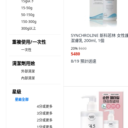
15g以下
15-50g
50-150g
150-300g
300g以上
SYNCHROLINE 新科若林 女性
潔膚乳 200ml, 1個
重複使用/一次性
20
%
$600
一次性
$480
8/19
預計送達
清潔劑用途
外部清潔
內部清潔
星級
星級
全部
4分或更多
3分或更多
2分或更多
1分或更多