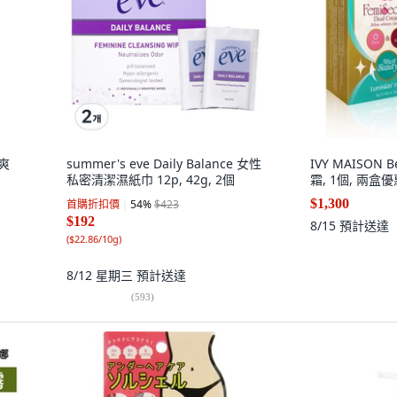
爽
summer's eve Daily Balance 女性
IVY MAISON 
私密清潔濕紙巾 12p, 42g, 2個
霜, 1個, 兩盒優
$1,300
首購折扣價
54
%
$423
$192
8/15
預計送達
(
$22.86/10g
)
8/12 星期三
預計送達
(
593
)