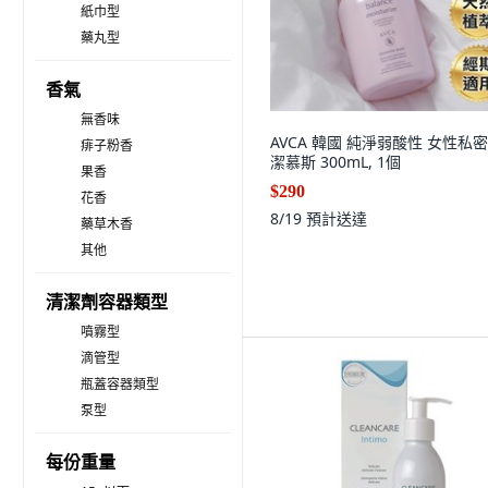
紙巾型
藥丸型
香氣
無香味
AVCA 韓國 純淨弱酸性 女性私
痱子粉香
潔慕斯 300mL, 1個
果香
$290
花香
8/19
預計送達
藥草木香
其他
清潔劑容器類型
噴霧型
滴管型
瓶蓋容器類型
泵型
每份重量