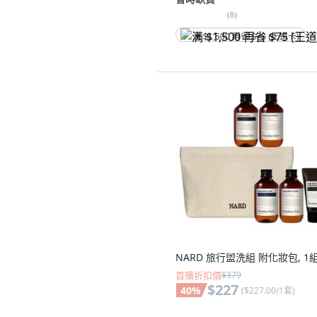
(
8
)
满 $1,500 再省 $75 (王道卡)
NARD 旅行盥洗組 附化妝包, 1
首購折扣價
$379
$227
40
%
(
$227.00/1套
)