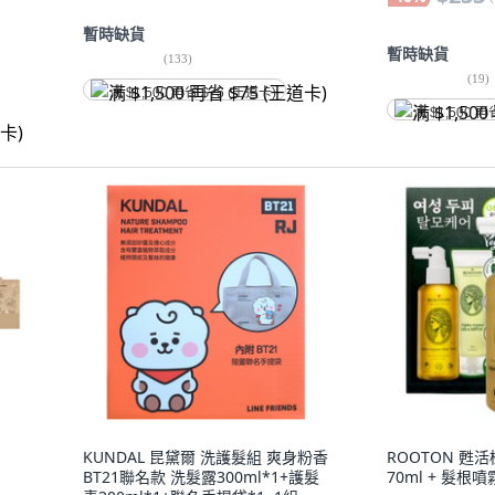
暫時缺貨
暫時缺貨
(
133
)
(
19
)
满 $1,500 再省 $75 (王道卡)
满 $1,500 再
KUNDAL 昆黛爾 洗護髮組 爽身粉香
ROOTON 甦
BT21聯名款 洗髮露300ml*1+護髮
70ml + 髮根噴霧