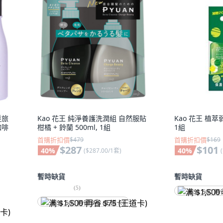
髮旅
Kao 花王 純淨養護洗潤組 自然服貼
Kao 花王 植
咖啡
柑橘 + 鈴蘭 500ml, 1組
1組
首購折扣價
$479
首購折扣價
$169
$287
$101
40
%
40
%
(
$287.00/1套
)
(
暫時缺貨
暫時缺貨
(
5
)
满 $1,500 再
满 $1,500 再省 $75 (王道卡)