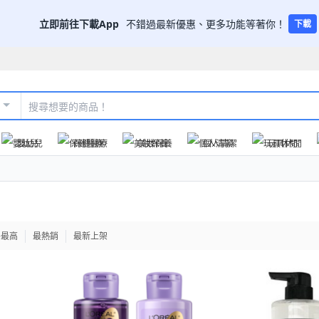
立即前往下載App
不錯過最新優惠、更多功能等著你！
下載
嬰幼兒
保健醫療
美妝保養
個人清潔
玩具休閒
格最高
最熱銷
最新上架