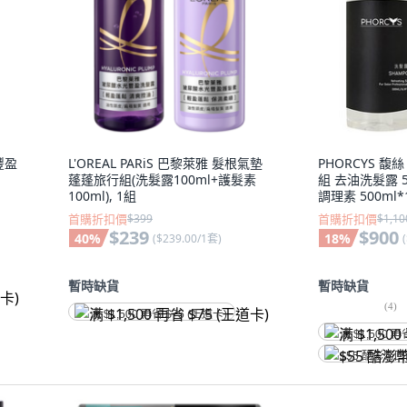
豐盈
L'OREAL PARiS 巴黎萊雅 髮根氣墊
PHORCYS 
蓬蓬旅行組(洗髮露100ml+護髮素
組 去油洗髮露 5
100ml), 1組
調理素 500ml*1
首購折扣價
$399
首購折扣價
$1,10
$239
$900
40
%
18
%
(
$239.00/1套
)
(
暫時缺貨
暫時缺貨
(
4
)
满 $1,500 再省 $75 (王道卡)
满 $1,500 再
$55 酷澎幣