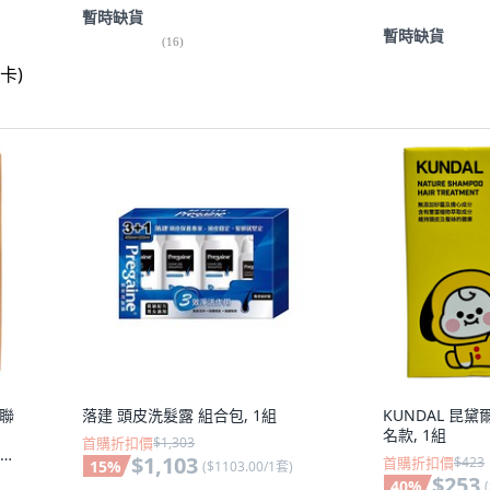
暫時缺貨
暫時缺貨
(
16
)
1聯
落建 頭皮洗髮露 組合包, 1組
KUNDAL 昆黛
名款, 1組
首購折扣價
$1,303
名手
$1,103
首購折扣價
$423
15
%
(
$1103.00/1套
)
$253
40
%
(