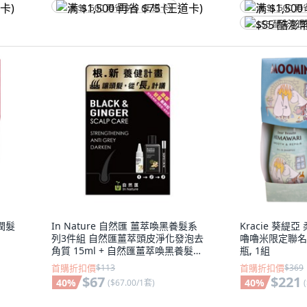
满 $1,500 再省 $75 (王道卡)
满 $1,500 再
$55 酷澎幣
洗潤髮
In Nature 自然匯 薑萃喚黑養髮系
Kracie 葵緹
列3件組 自然匯薑萃頭皮淨化發泡去
嚕嚕米限定聯名款
角質 15ml + 自然匯薑萃喚黑養髮浴
瓶, 1組
髮露 90ml + 自然匯薑萃喚黑養髮液
首購折扣價
$113
首購折扣價
$369
10ml, 1組
$67
$221
40
%
40
%
(
$67.00/1套
)
(