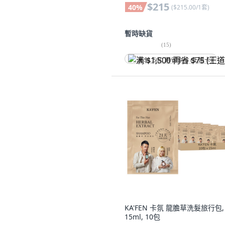
$215
40
%
(
$215.00/1套
)
暫時缺貨
(
15
)
满 $1,500 再省 $75 (王道卡)
KA'FEN 卡氛 龍膽草洗髮旅行包,
15ml, 10包