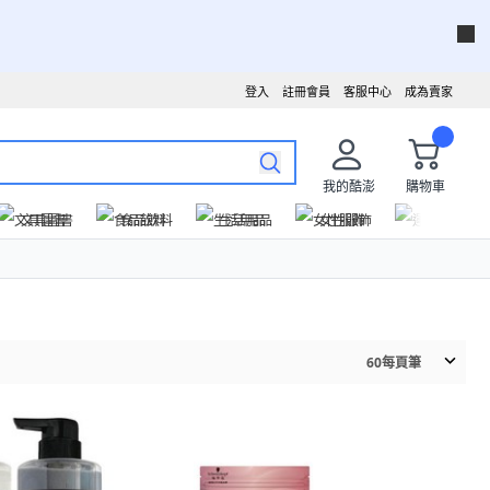
登入
註冊會員
客服中心
成為賣家
我的酷澎
購物車
文具圖書
食品飲料
生活用品
女性服飾
運動戶外
60
每頁筆