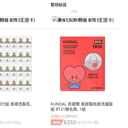
暫時缺貨
(
14
)
省 $75 (王道卡)
满 $1,500 再省 $75 (王道卡)
行組 柔順洗髮乳,
KUNDAL 昆黛爾 香甜蜜桃香洗護髮
組 BT21聯名款, 1組
首購折扣價
$423
$253
40
%
$23.96/100g
)
(
$253.00/1套
)