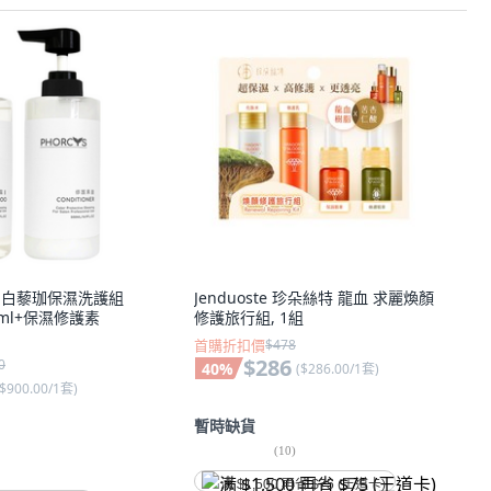
馥絲 白藜珈保濕洗護組
Jenduoste 珍朵絲特 龍血 求麗煥顏
ml+保濕修護素
修護旅行組, 1組
首購折扣價
$478
$286
0
40
%
(
$286.00/1套
)
$900.00/1套
)
暫時缺貨
(
10
)
满 $1,500 再省 $75 (王道卡)