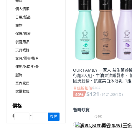
母嬰
個人清潔
日用/紙品
寵物
保健/醫療
餐廚用品
玩具嗜好
文具/圖書/影音
運動/休閒/戶外
OUR FAMILY 一家人 益生菌養
服飾
行組3入組 - 牛油果油護髮素、
因洗髮精、抗痘美白沐浴乳, 1組
室內家居
首購折扣價
$202
家電數位
$121
40
%
(
$121.00/1套
)
價格
暫時缺貨
$
~
搜尋
(
240
)
满 $1,500 再省 $75 (王道卡)