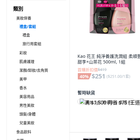
類別
美妝保養
禮盒/套組
禮盒
旅行用套組
彩妝
Kao 花王 純淨養護洗潤組 柔順
甜李+山茶花 500ml, 1組
肌膚護理
首購折扣價
$419
潔顏/卸妝/去角質
$251
40
%
(
$251.00/1套
)
美甲
香水
暫時缺貨
美容用品
满 $1,500 再省 $75 (王道卡)
男性美妝
頭髮/身體
兒童美妝
食品飲料