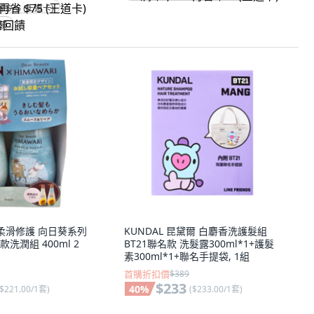
省 $75 (王道卡)
回饋
亞 柔滑修護 向日葵系列
KUNDAL 昆黛爾 白麝香洗護髮組
洗潤組 400ml 2
BT21聯名款 洗髮露300ml*1+護髮
素300ml*1+聯名手提袋, 1組
首購折扣價
$389
$233
40
%
$221.00/1套
)
(
$233.00/1套
)