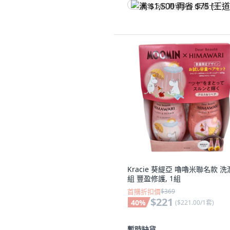
满 $1,500 再省 $75 (王道卡)
Kracie 葵緹亞 嚕嚕米聯名款 
組 豐盈修護, 1組
首購折扣價
$369
$221
40
%
(
$221.00/1套
)
暫時缺貨