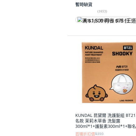
暫時缺貨
(
1653
)
满 $1,500 再省 $75 (王道卡)
KUNDAL 昆黛爾 洗護髮組 BT2
名款 茉莉木草香 洗髮露
300ml*1+護髮素300ml*1+聯
提袋*1, 1組
首購折扣價
$359