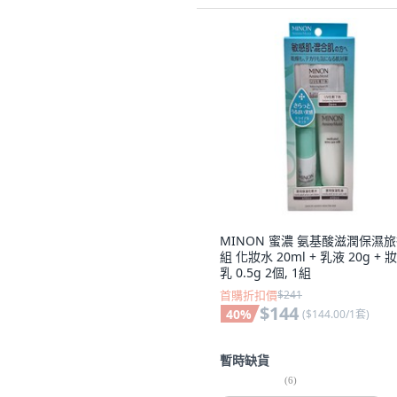
MINON 蜜濃 氨基酸滋潤保濕
組 化妝水 20ml + 乳液 20g + 
乳 0.5g 2個, 1組
首購折扣價
$241
$144
40
%
(
$144.00/1套
)
暫時缺貨
(
6
)