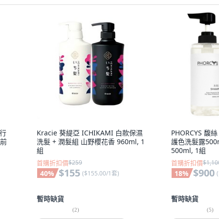
旅行
Kracie 葵緹亞 ICHIKAMI 白款保濕
PHORCYS 
妝前
洗髮 + 潤髮組 山野櫻花香 960ml, 1
護色洗髮露500
組
500ml, 1組
首購折扣價
$259
首購折扣價
$1,10
$155
$900
40
%
18
%
(
$155.00/1套
)
(
暫時缺貨
暫時缺貨
(
2
)
(
5
)