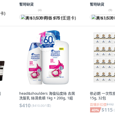
暫時缺貨
暫時缺貨
(
4
)
(
9
)
满 $1,500 再省 $75 (王道卡)
满 $1,500 再
組
head&shoulders 海倫仙度絲 去屑
依必朗 一次性旅
洗髮乳 絲滑柔順 1kg + 200g, 1組
15g, 32包
$410
首購折扣價
$192
(
$410.00/1套
)
$115
40
%
(