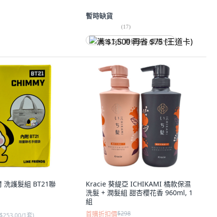
暫時缺貨
(
17
)
满 $1,500 再省 $75 (王道卡)
爾 洗護髮組 BT21聯
Kracie 葵緹亞 ICHIKAMI 橘款保濕
洗髮 + 潤髮組 甜杏櫻花香 960ml, 1
組
首購折扣價
$298
$253.00/1套
)