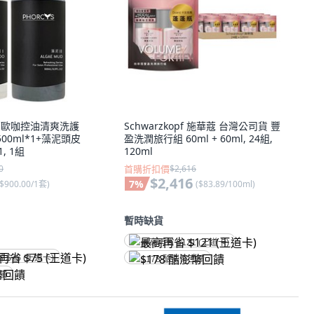
馥絲 歐咖控油清爽洗護
Schwarzkopf 施華蔻 台灣公司貨 豐
00ml*1+藻泥頭皮
盈洗潤旅行組 60ml + 60ml, 24組,
, 1組
120ml
0
首購折扣價
$2,616
$2,416
7
%
$900.00/1套
)
(
$83.89/100ml
)
暫時缺貨
最高再省 $121 (王道卡)
省 $75 (王道卡)
$178 酷澎幣回饋
回饋