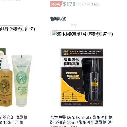
$178
40
%
(
$178.00/1套
)
暫時缺貨
(
14
)
省 $75 (王道卡)
满 $1,500 再省 $75 (王道卡)
活植萃套組 洗髮精
台塑生醫 Dr's Formula 髮根強化標
 150ml, 1組
靶促進液 50ml+髮根強化洗髮精 清