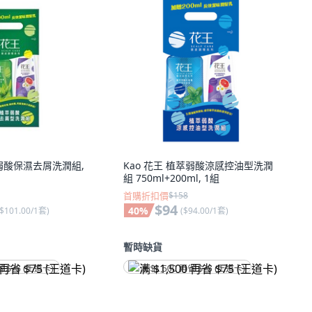
萃弱酸保濕去屑洗潤組,
Kao 花王 植萃弱酸涼感控油型洗潤
組 750ml+200ml, 1組
首購折扣價
$158
$94
40
%
$101.00/1套
)
(
$94.00/1套
)
暫時缺貨
省 $75 (王道卡)
满 $1,500 再省 $75 (王道卡)