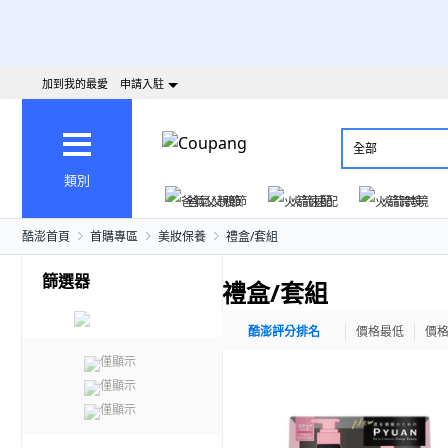
加到我的最愛
申請入駐
全部
類別
爸氣父親節
火箭速配
火箭跨境
酷澎首頁
首購專區
美妝保養
禮盒/套組
篩選器
禮盒/套組
酷澎評分排名
價格最低
價
僅顯示
僅顯示
僅顯示