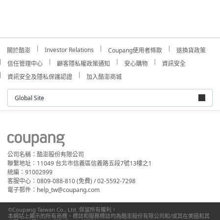
Investor Relations
關於酷澎
Coupang使用者條款
退換貨政策
信任管理中心
顧客隱私權政策通知
安心購物
資訊安全
資訊安全及隱私保護認證
加入酷澎商城
Global Site
公司名稱：酷澎股份有限公司
聯繫地址：11049 台北市信義區信義路五段7號13樓之1
統編：91002999
客服中心：0809-088-810 (免費) / 02-5592-7298
電子郵件：help_tw@coupang.com
©Coupang Taiwan Co., Ltd. 保留所有權利。
本網站上顯示的所有商標、標誌和服務標誌均為酷澎股份有限公司和/或其在美國和其