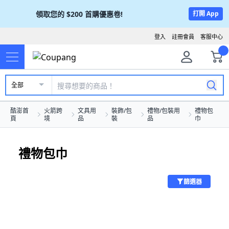
領取您的
$200
首購優惠卷!
打開 App
登入
註冊會員
客服中心
全部
酷澎首
火箭跨
文具用
裝飾/包
禮物/包裝用
禮物包
頁
境
品
裝
品
巾
禮物包巾
篩選器