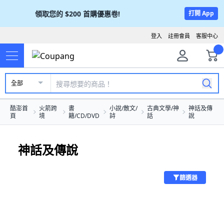
領取您的
$200
首購優惠卷!
打開 App
登入
註冊會員
客服中心
全部
酷澎首
火箭跨
書
小說/散文/
古典文學/神
神話及傳
頁
境
籍/CD/DVD
詩
話
說
神話及傳說
篩選器