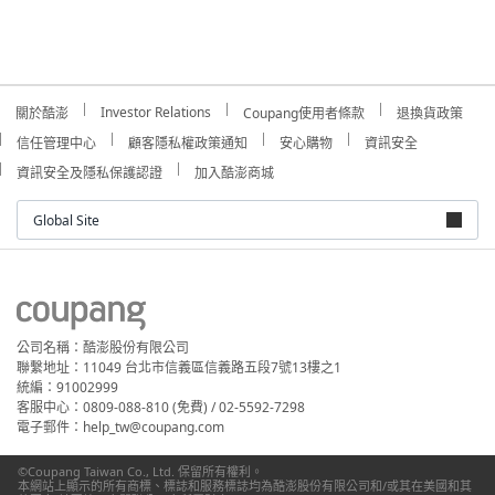
Investor Relations
關於酷澎
Coupang使用者條款
退換貨政策
信任管理中心
顧客隱私權政策通知
安心購物
資訊安全
資訊安全及隱私保護認證
加入酷澎商城
Global Site
公司名稱：酷澎股份有限公司
聯繫地址：11049 台北市信義區信義路五段7號13樓之1
統編：91002999
客服中心：0809-088-810 (免費) / 02-5592-7298
電子郵件：help_tw@coupang.com
©Coupang Taiwan Co., Ltd. 保留所有權利。
本網站上顯示的所有商標、標誌和服務標誌均為酷澎股份有限公司和/或其在美國和其