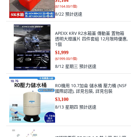
$1,164
(
$1164.00/1個
)
8/22
預計送達
APEXX KRV R2水箱蓋 傳動蓋 置物箱
透明大燈護片 四件套組 12月限時優惠,
1個
$1,999
(
$1999.00/1個
)
8/12 星期三
預計送達
RO機用 10.7加侖 儲水桶 壓力桶 (NSF
國際認證), 詳見包裝, 詳見包裝
$3,100
8/13 星期四
預計送達