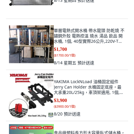
8/13 星期四
預計送達
單層電熱式開水桶 帶水龍頭 防乾燒 不
鏽鋼外殼 電熱控溫 燒水 湯品 飲品 開
水桶, 1個, 40型實際26公升,220V-T字
插頭
$1,700
(
$1700.00/1個
)
8/14 星期五
預計送達
YAKIMA LockNLoad 油桶固定組件
Jerry Can Holder 水桶固定底座，最
大承重20L/25kg，車頂架適用, 1個,
20L
$3,900
(
$3900.00/1個
)
8/20
預計送達
食品級塑料長方形大容量臥式儲水桶，