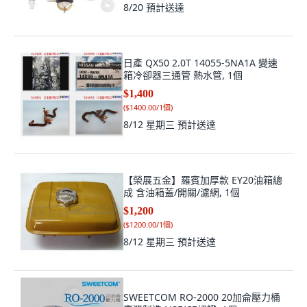
8/20
預計送達
日產 QX50 2.0T 14055-5NA1A 變速
箱冷卻器三通管 熱水管, 1個
$1,400
(
$1400.00/1個
)
8/12 星期三
預計送達
【榮展五金】羅賓加厚款 EY20油箱總
成 含油箱蓋/開關/濾網, 1個
$1,200
(
$1200.00/1個
)
8/12 星期三
預計送達
SWEETCOM RO-2000 20加侖壓力桶