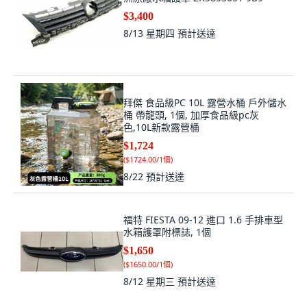
$3,400
8/13 星期四
預計送達
拜傑 食品級PC 10L 露營水桶 戶外儲水
桶 帶龍頭, 1個, 加厚食品級pc灰
色,10L新款露營桶
$1,724
(
$1724.00/1個
)
8/22
預計送達
福特 FIESTA 09-12 進口 1.6 手排車型
水箱護罩附標誌, 1個
$1,650
(
$1650.00/1個
)
8/12 星期三
預計送達