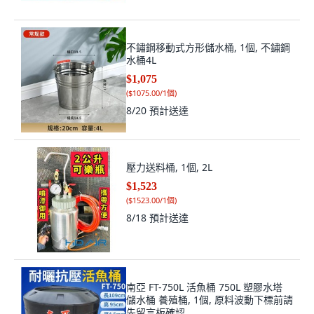
不鏽鋼移動式方形儲水桶, 1個, 不鏽鋼
水桶4L
$1,075
(
$1075.00/1個
)
8/20
預計送達
壓力送料桶, 1個, 2L
$1,523
(
$1523.00/1個
)
8/18
預計送達
南亞 FT-750L 活魚桶 750L 塑膠水塔
儲水桶 養殖桶, 1個, 原料波動下標前請
先留言板確認