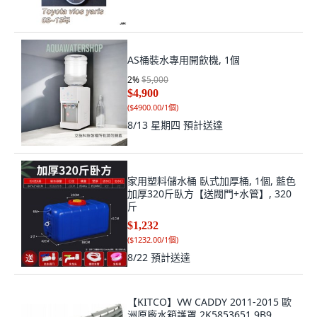
AS桶裝水專用開飲機, 1個
2
%
$5,000
$4,900
(
$4900.00/1個
)
8/13 星期四
預計送達
家用塑料儲水桶 臥式加厚桶, 1個, 藍色
加厚320斤臥方【送閥門+水管】, 320
斤
$1,232
(
$1232.00/1個
)
8/22
預計送達
【KITCO】VW CADDY 2011-2015 歐
洲原廠水箱護罩 2K5853651 9B9