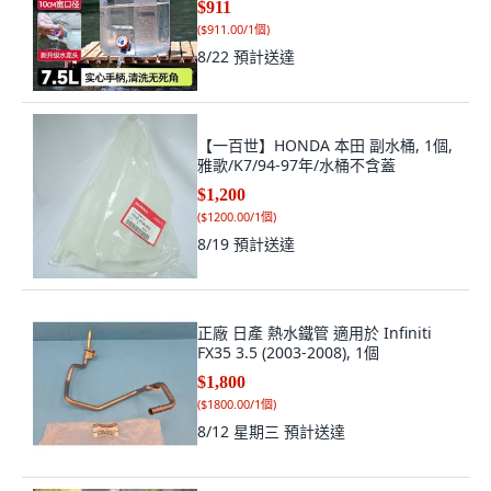
$911
(
$911.00/1個
)
8/22
預計送達
【一百世】HONDA 本田 副水桶, 1個,
雅歌/K7/94-97年/水桶不含蓋
$1,200
(
$1200.00/1個
)
8/19
預計送達
正廠 日產 熱水鐵管 適用於 Infiniti
FX35 3.5 (2003-2008), 1個
$1,800
(
$1800.00/1個
)
8/12 星期三
預計送達