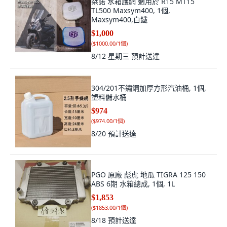
桀諾 水箱護網 適用於 R15 MT15
TL500 Maxsym400, 1個,
Maxsym400,白鐵
$1,000
(
$1000.00/1個
)
8/12 星期三
預計送達
304/201不鏽鋼加厚方形汽油桶, 1個,
塑料儲水桶
$974
(
$974.00/1個
)
8/20
預計送達
PGO 原廠 彪虎 地瓜 TIGRA 125 150
ABS 6期 水箱總成, 1個, 1L
$1,853
(
$1853.00/1個
)
8/18
預計送達