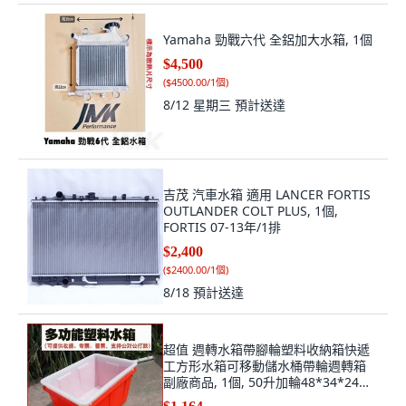
Yamaha 勁戰六代 全鋁加大水箱, 1個
$4,500
(
$4500.00/1個
)
8/12 星期三
預計送達
吉茂 汽車水箱 適用 LANCER FORTIS
OUTLANDER COLT PLUS, 1個,
FORTIS 07-13年/1排
$2,400
(
$2400.00/1個
)
8/18
預計送達
超值 週轉水箱帶腳輪塑料收納箱快遞
工方形水箱可移動儲水桶帶輪週轉箱
副廠商品, 1個, 50升加輪48*34*24不
可裝水,紅色加 蓋加輪 600無蓋 加