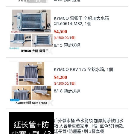
KYMCO 雷霆王 全鋁加大水箱
XR.60614-M32, 1個
$4,500
(
$4500.00/1個
)
8/15
預計送達
KYMCO KRV 175 全鋁水箱, 1個
$4,200
(
$4200.00/1個
)
8/18
預計送達
戶外儲水桶 帶水龍頭 加厚純淨飲用水
箱 大容量車載家用, 1個, 藍色5升橫款,
延長管+防塵塞+刷 3樣套餐