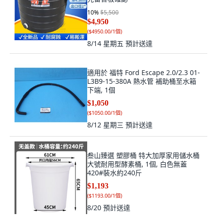
10
%
$5,500
$4,950
(
$4950.00/1個
)
8/14 星期五
預計送達
適用於 福特 Ford Escape 2.0/2.3 01-
L3B9-15-380A 熱水管 補助桶至水箱
下端, 1個
$1,050
(
$1050.00/1個
)
8/12 星期三
預計送達
叁山臻選 塑膠桶 特大加厚家用儲水桶
大號耐用型酵素桶, 1個, 白色無蓋
420#裝水約240斤
$1,193
(
$1193.00/1個
)
8/20
預計送達