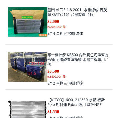
豐田 ALTIS 1.8 2001- 水箱總成 吉茂
牌 OATY5161 台灣製造, 1個
$2,000
(
$2000.00/1個
)
8/14 星期五
預計送達
布一樣批發 KB500 內外雙色海洋藍方
形桶 耐酸鹼養殖桶槽 水電工程專用, 1
個
$3,500
(
$3500.00/1個
)
8/12 星期三
預計送達
【KITCO】6Q0121253R 水箱 福斯
Polo 斯柯達 Fabia 通用 歐洲NRF
$1,550