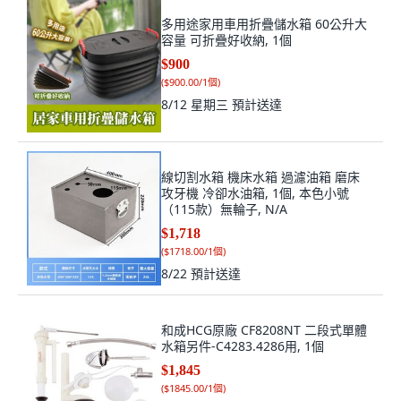
多用途家用車用折疊儲水箱 60公升大
容量 可折疊好收納, 1個
$900
(
$900.00/1個
)
8/12 星期三
預計送達
線切割水箱 機床水箱 過濾油箱 磨床
攻牙機 冷卻水油箱, 1個, 本色小號
（115款）無輪子, N/A
$1,718
(
$1718.00/1個
)
8/22
預計送達
和成HCG原廠 CF8208NT 二段式單體
水箱另件-C4283.4286用, 1個
$1,845
(
$1845.00/1個
)