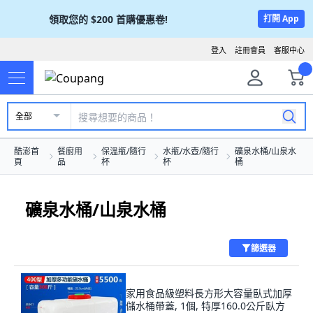
領取您的
$200
首購優惠卷!
打開 App
登入
註冊會員
客服中心
全部
酷澎首
餐廚用
保溫瓶/隨行
水瓶/水壺/隨行
礦泉水桶/山泉水
頁
品
杯
杯
桶
礦泉水桶/山泉水桶
篩選器
家用食品級塑料長方形大容量臥式加厚
儲水桶帶蓋, 1個, 特厚160.0公斤臥方