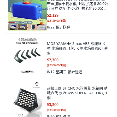
帶蓋加厚車載水箱, 1個, 抗老化80.0公
斤臥方 送配件+水管, 抗老化80.0公斤
臥方
$2,129
(
$2129.00/1個
)
8/22
預計送達
MOS YAMAHA Smax ABS 碳纖維 ㄑ
型 水箱飾蓋, 1個, ㄑ型水箱飾蓋(CF)真
空
$2,300
(
$2300.00/1個
)
8/12 星期三
預計送達
超級工廠 SF CNC 水箱護蓋 水箱網 勁
戰六代 水冷BWS SUPER FACTORY, 1
個
$3,500
(
$3500.00/1個
)
8/20
預計送達