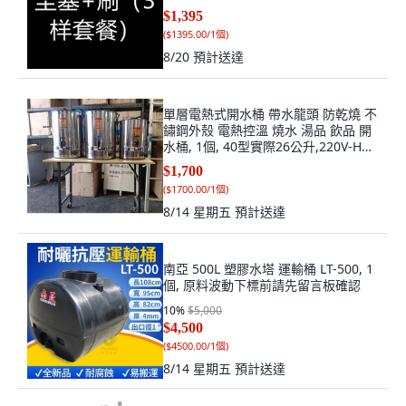
$1,395
(
$1395.00/1個
)
8/20
預計送達
單層電熱式開水桶 帶水龍頭 防乾燒 不
鏽鋼外殼 電熱控溫 燒水 湯品 飲品 開
水桶, 1個, 40型實際26公升,220V-H字
插頭
$1,700
(
$1700.00/1個
)
8/14 星期五
預計送達
南亞 500L 塑膠水塔 運輸桶 LT-500, 1
個, 原料波動下標前請先留言板確認
10
%
$5,000
$4,500
(
$4500.00/1個
)
8/14 星期五
預計送達