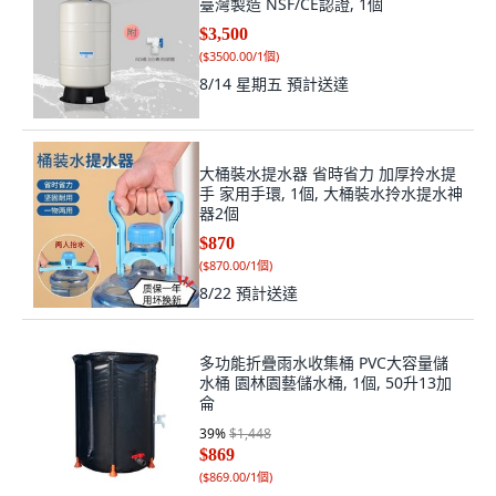
臺灣製造 NSF/CE認證, 1個
$3,500
(
$3500.00/1個
)
8/14 星期五
預計送達
大桶裝水提水器 省時省力 加厚拎水提
手 家用手環, 1個, 大桶裝水拎水提水神
器2個
$870
(
$870.00/1個
)
8/22
預計送達
多功能折疊雨水收集桶 PVC大容量儲
水桶 園林園藝儲水桶, 1個, 50升13加
侖
39
%
$1,448
$869
(
$869.00/1個
)