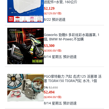
送配件+水管, 160公斤
$2,129
(
$2129.00/1個
)
8/22
預計送達
Goworks 勁戰6 多彩炫彩水箱護罩, 1
個, BMW M-Power,不加購
$3,300
(
$3300.00/1個
)
8/14 星期五
預計送達
PGO摩特動力 汽缸 彪虎125 活塞環 活
塞 TIGRA150 TIGRA汽缸 水冷, 1個
5
%
$2,650
$2,494
(
$2494.00/1個
)
8/14 星期五
預計送達