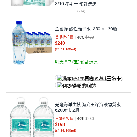
8/10 星期一
預計送達
(
714
)
金蜜蜂 鹼性離子水, 850ml, 20瓶
首購折扣價
40
%
$400
$240
(
$1.41/100ml
)
明天 8/7 (五)
預計送達
(
35
)
满 $1,500 再省 $75 (王道卡)
$12 酷澎幣回饋
光隆海洋生技 海底王深海礦物質水,
6200ml, 2瓶
首購折扣價
40
%
$280
$168
(
$1.36/100ml
)