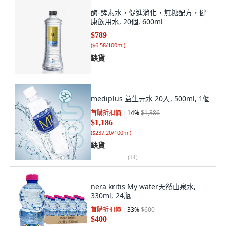
酶-酵素水，促進消化，無糖配方，健
康飲用水, 20個, 600ml
$789
(
$6.58/100ml
)
缺貨
mediplus 益生元水 20入, 500ml, 1個
首購折扣價
14
%
$1,386
$1,186
(
$237.20/100ml
)
缺貨
(
14
)
nera kritis My water天然山泉水,
330ml, 24瓶
首購折扣價
33
%
$600
$400