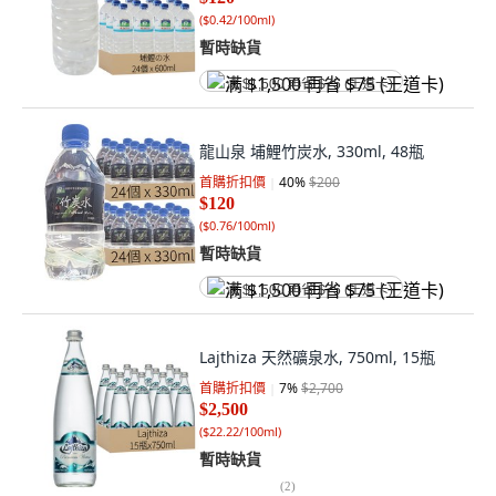
(
$0.42/100ml
)
暫時缺貨
满 $1,500 再省 $75 (王道卡)
龍山泉 埔鯉竹炭水, 330ml, 48瓶
首購折扣價
40
%
$200
$120
(
$0.76/100ml
)
暫時缺貨
满 $1,500 再省 $75 (王道卡)
Lajthiza 天然礦泉水, 750ml, 15瓶
首購折扣價
7
%
$2,700
$2,500
(
$22.22/100ml
)
暫時缺貨
(
2
)