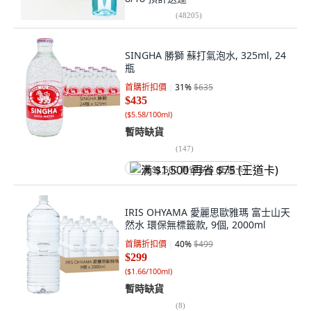
(
48205
)
SINGHA 勝獅 蘇打氣泡水, 325ml, 24
瓶
首購折扣價
31
%
$635
$435
(
$5.58/100ml
)
暫時缺貨
(
147
)
满 $1,500 再省 $75 (王道卡)
IRIS OHYAMA 愛麗思歐雅瑪 富士山天
然水 環保無標籤款, 9個, 2000ml
首購折扣價
40
%
$499
$299
(
$1.66/100ml
)
暫時缺貨
(
8
)