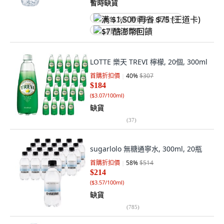
暫時缺貨
满 $1,500 再省 $75 (王道卡)
$7 酷澎幣回饋
LOTTE 樂天 TREVI 檸檬, 20個, 300ml
首購折扣價
40
%
$307
$184
(
$3.07/100ml
)
缺貨
(
37
)
sugarlolo 無糖通寧水, 300ml, 20瓶
首購折扣價
58
%
$514
$214
(
$3.57/100ml
)
缺貨
(
785
)