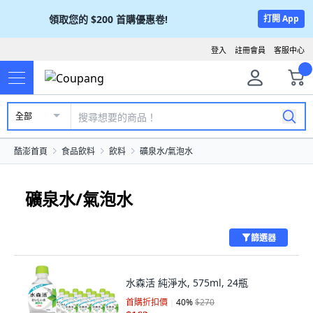
領取您的
$200
首購優惠卷!
打開 App
登入
註冊會員
客服中心
全部
酷澎首頁
食品飲料
飲料
礦泉水/氣泡水
礦泉水/氣泡水
篩選器
水森活 純淨水, 575ml, 24瓶
首購折扣價
40
%
$270