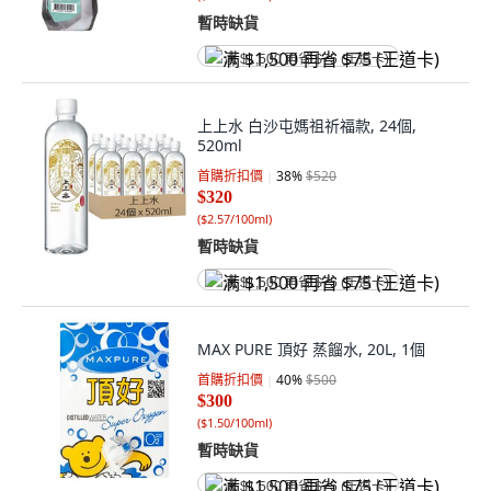
暫時缺貨
满 $1,500 再省 $75 (王道卡)
上上水 白沙屯媽祖祈福款, 24個,
520ml
首購折扣價
38
%
$520
$320
(
$2.57/100ml
)
暫時缺貨
满 $1,500 再省 $75 (王道卡)
MAX PURE 頂好 蒸餾水, 20L, 1個
首購折扣價
40
%
$500
$300
(
$1.50/100ml
)
暫時缺貨
满 $1,500 再省 $75 (王道卡)