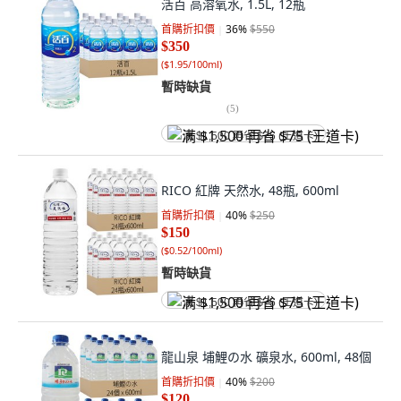
活百 高溶氧水, 1.5L, 12瓶
首購折扣價
36
%
$550
$350
(
$1.95/100ml
)
暫時缺貨
(
5
)
满 $1,500 再省 $75 (王道卡)
RICO 紅牌 天然水, 48瓶, 600ml
首購折扣價
40
%
$250
$150
(
$0.52/100ml
)
暫時缺貨
满 $1,500 再省 $75 (王道卡)
龍山泉 埔鯉の水 礦泉水, 600ml, 48個
首購折扣價
40
%
$200
$120