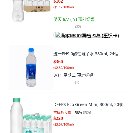
$162
(
$1.17/100ml
)
明天 8/7 (五)
預計送達
(
33
)
满 $1,500 再省 $75 (王道卡)
統一PH9.0鹼性離子水 580ml, 24個
$360
(
$2.59/100ml
)
8/11 星期二
預計送達
(
1
)
DEEPS Eco Green Mini, 300ml, 20個
首購折扣價
58
%
$526
$220
(
$3.67/100ml
)