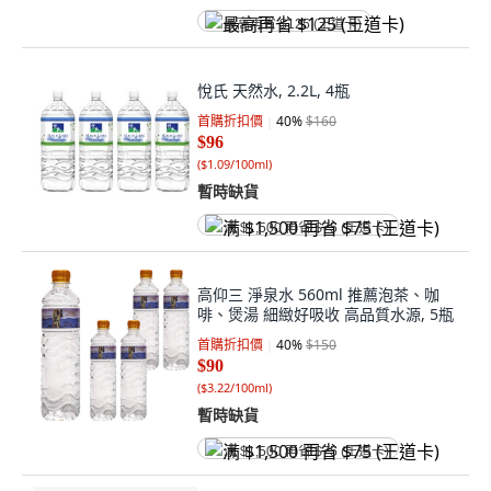
最高再省 $125 (王道卡)
悅氏 天然水, 2.2L, 4瓶
首購折扣價
40
%
$160
$96
(
$1.09/100ml
)
暫時缺貨
满 $1,500 再省 $75 (王道卡)
高仰三 淨泉水 560ml 推薦泡茶、咖
啡、煲湯 細緻好吸收 高品質水源, 5瓶
首購折扣價
40
%
$150
$90
(
$3.22/100ml
)
暫時缺貨
满 $1,500 再省 $75 (王道卡)