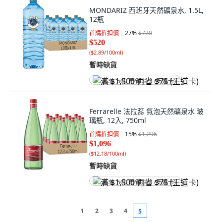
MONDARIZ 西班牙天然礦泉水, 1.5L,
12瓶
首購折扣價
27
%
$720
$520
(
$2.89/100ml
)
暫時缺貨
满 $1,500 再省 $75 (王道卡)
Ferrarelle 法拉蕊 氣泡天然礦泉水 玻
璃瓶, 12入, 750ml
首購折扣價
15
%
$1,296
$1,096
(
$12.18/100ml
)
暫時缺貨
满 $1,500 再省 $75 (王道卡)
1
2
3
4
5