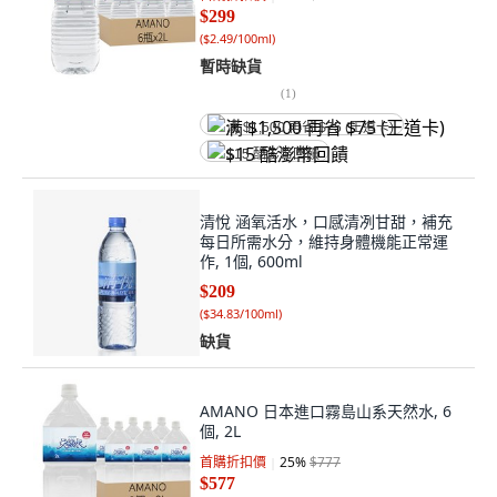
$299
(
$2.49/100ml
)
暫時缺貨
(
1
)
满 $1,500 再省 $75 (王道卡)
$15 酷澎幣回饋
清悅 涵氧活水，口感清冽甘甜，補充
每日所需水分，維持身體機能正常運
作, 1個, 600ml
$209
(
$34.83/100ml
)
缺貨
AMANO 日本進口霧島山系天然水, 6
個, 2L
首購折扣價
25
%
$777
$577