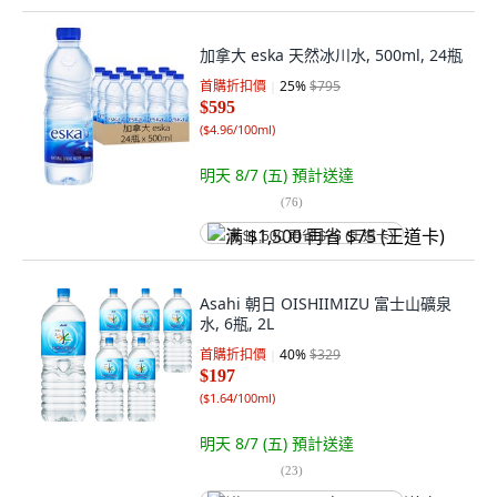
加拿大 eska 天然冰川水, 500ml, 24瓶
首購折扣價
25
%
$795
$595
(
$4.96/100ml
)
明天 8/7 (五)
預計送達
(
76
)
满 $1,500 再省 $75 (王道卡)
Asahi 朝日 OISHIIMIZU 富士山礦泉
水, 6瓶, 2L
首購折扣價
40
%
$329
$197
(
$1.64/100ml
)
明天 8/7 (五)
預計送達
(
23
)