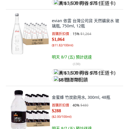
满 $1,500 再省 $75 (王道卡)
evian 依雲 台灣公司貨 天然礦泉水 玻
璃瓶, 750ml, 12瓶
首購折扣價
15
%
$1,264
$1,064
(
$11.82/100ml
)
明天 8/7 (五)
預計送達
(
130
)
满 $1,500 再省 $75 (王道卡)
$8 酷澎幣回饋
金蜜蜂 竹炭飲用水, 300ml, 48瓶
首購折扣價
40
%
$480
$288
(
$2.00/100ml
)
明天 8/7 (五)
預計送達