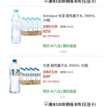
满 $1,500 再省 $75 (王道卡)
bonaqua 怡漾 鹼性離子水, 588ml,
24瓶
首購折扣價
40
%
$420
$252
(
$1.79/100ml
)
明天 8/7 (五)
預計送達
(
445
)
古道 鹼性離子水, 850ml, 20瓶
首購折扣價
40
%
$329
$197
(
$1.16/100ml
)
明天 8/7 (五)
預計送達
(
57
)
满 $1,500 再省 $75 (王道卡)