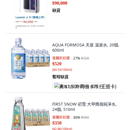
$90,000
缺貨
AQUA FORMOSA 天泉 溫泉水, 20個,
600ml
首購折扣價
27
%
$720
$520
(
$4.33/100ml
)
暫時缺貨
满 $1,500 再省 $75 (王道卡)
FIRST SNOW 初雪 大甲媽祖純淨水,
24個, 510ml
首購折扣價
36
%
$550
$350
(
$2.86/100ml
)