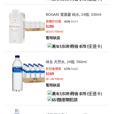
BOGARI 寶嘉麗 純水, 24個, 330ml
首購折扣價
40
%
$477
$286
(
$3.61/100ml
)
暫時缺貨
满 $1,500 再省 $75 (王道卡)
味全 天然水, 24個, 560ml
折扣後價格
63
%
$460
$169
(
$1.26/100ml
)
暫時缺貨
满 $1,500 再省 $75 (王道卡)
$5 酷澎幣回饋