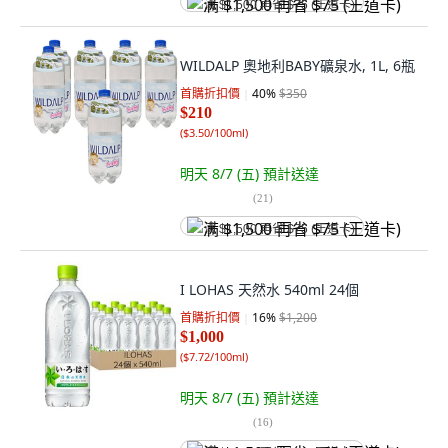
满 $1,500 再省 $75 (王道卡)
WILDALP 奧地利BABY礦泉水, 1L, 6瓶
首購折扣價
40
%
$350
$210
(
$3.50/100ml
)
明天 8/7 (五)
預計送達
(
21
)
满 $1,500 再省 $75 (王道卡)
I LOHAS 天然水 540ml 24個
首購折扣價
16
%
$1,200
$1,000
(
$7.72/100ml
)
明天 8/7 (五)
預計送達
(
16
)