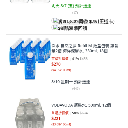
明天 8/7 (五)
預計送達
(
17
)
满 $1,500 再省 $75 (王道卡)
$8 酷澎幣回饋
深水 自然之夢 Refill M 紙盒包裝 鎂含
量2倍 海洋深層水, 330ml, 18個
首購折扣價
41
%
$458
$270
(
$4.55/100ml
)
8/10 星期一
預計送達
(
640
)
VODAVODA 瓶裝水, 500ml, 12個
首購折扣價
58
%
$534
$221
(
$3.68/100ml
)