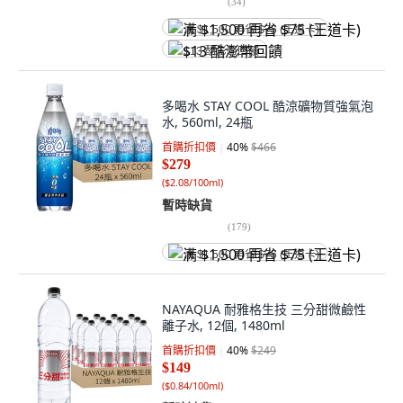
(
34
)
满 $1,500 再省 $75 (王道卡)
$13 酷澎幣回饋
多喝水 STAY COOL 酷涼礦物質強氣泡
水, 560ml, 24瓶
首購折扣價
40
%
$466
$279
(
$2.08/100ml
)
暫時缺貨
(
179
)
满 $1,500 再省 $75 (王道卡)
NAYAQUA 耐雅格生技 三分甜微鹼性
離子水, 12個, 1480ml
首購折扣價
40
%
$249
$149
(
$0.84/100ml
)