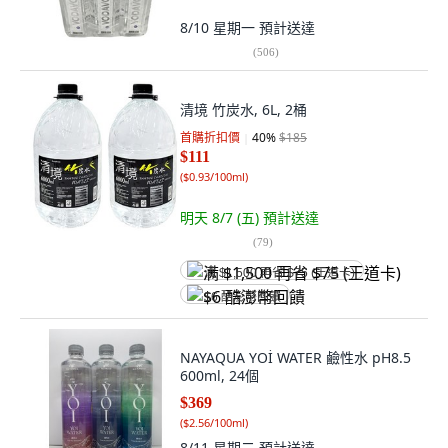
8/10 星期一
預計送達
(
506
)
清境 竹炭水, 6L, 2桶
首購折扣價
40
%
$185
$111
(
$0.93/100ml
)
明天 8/7 (五)
預計送達
(
79
)
满 $1,500 再省 $75 (王道卡)
$6 酷澎幣回饋
NAYAQUA YOİ WATER 鹼性水 pH8.5
600ml, 24個
$369
(
$2.56/100ml
)
8/11 星期二
預計送達