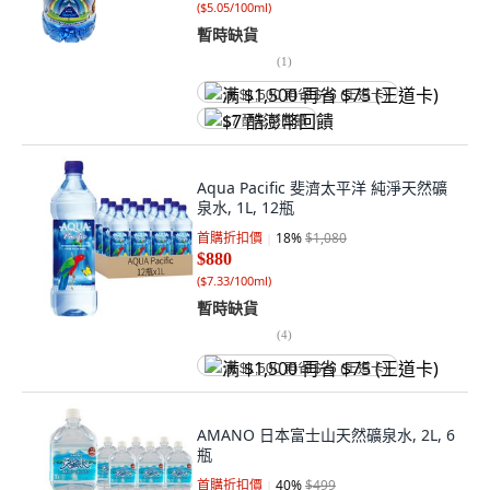
(
$5.05/100ml
)
暫時缺貨
(
1
)
满 $1,500 再省 $75 (王道卡)
$7 酷澎幣回饋
Aqua Pacific 斐濟太平洋 純淨天然礦
泉水, 1L, 12瓶
首購折扣價
18
%
$1,080
$880
(
$7.33/100ml
)
暫時缺貨
(
4
)
满 $1,500 再省 $75 (王道卡)
AMANO 日本富士山天然礦泉水, 2L, 6
瓶
首購折扣價
40
%
$499