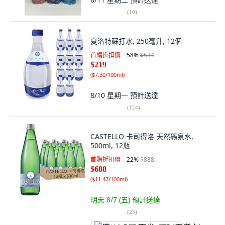
(
10
)
夏洛特蘇打水, 250毫升, 12個
首購折扣價
58
%
$534
$219
(
$7.30/100ml
)
8/10 星期一
預計送達
(
124
)
CASTELLO 卡司得洛 天然礦泉水,
500ml, 12瓶
首購折扣價
22
%
$888
$688
(
$11.47/100ml
)
明天 8/7 (五)
預計送達
(
25
)