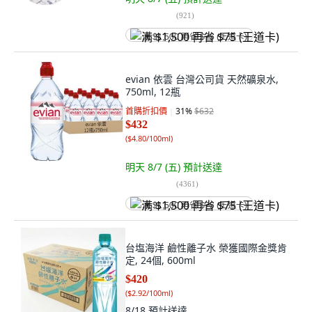
(
921
)
满 $1,500 再省 $75 (王道卡)
evian 依雲 台灣公司貨 天然礦泉水,
750ml, 12瓶
首購折扣價
31
%
$632
$432
(
$4.80/100ml
)
明天 8/7 (五)
預計送達
(
4361
)
满 $1,500 再省 $75 (王道卡)
台塩海洋 鹼性離子水 榮獲國際金獎肯
定, 24個, 600ml
$420
(
$2.92/100ml
)
8/18
預計送達