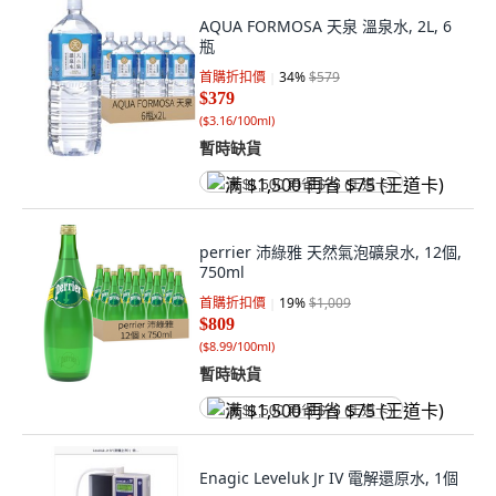
AQUA FORMOSA 天泉 溫泉水, 2L, 6
瓶
首購折扣價
34
%
$579
$379
(
$3.16/100ml
)
暫時缺貨
满 $1,500 再省 $75 (王道卡)
perrier 沛綠雅 天然氣泡礦泉水, 12個,
750ml
首購折扣價
19
%
$1,009
$809
(
$8.99/100ml
)
暫時缺貨
满 $1,500 再省 $75 (王道卡)
Enagic Leveluk Jr IV 電解還原水, 1個