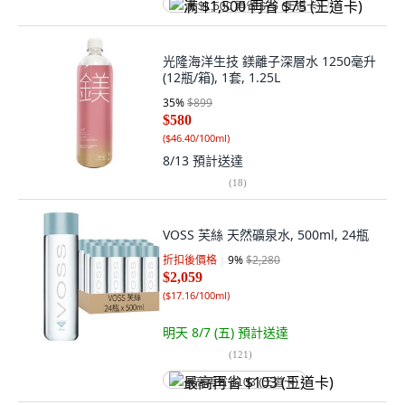
满 $1,500 再省 $75 (王道卡)
光隆海洋生技 鎂離子深層水 1250毫升
(12瓶/箱), 1套, 1.25L
35
%
$899
$580
(
$46.40/100ml
)
8/13
預計送達
(
18
)
VOSS 芙絲 天然礦泉水, 500ml, 24瓶
折扣後價格
9
%
$2,280
$2,059
(
$17.16/100ml
)
明天 8/7 (五)
預計送達
(
121
)
最高再省 $103 (王道卡)