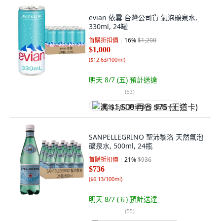
evian 依雲 台灣公司貨 氣泡礦泉水,
330ml, 24罐
首購折扣價
16
%
$1,200
$1,000
(
$12.63/100ml
)
明天 8/7 (五)
預計送達
(
53
)
满 $1,500 再省 $75 (王道卡)
SANPELLEGRINO 聖沛黎洛 天然氣泡
礦泉水, 500ml, 24瓶
首購折扣價
21
%
$936
$736
(
$6.13/100ml
)
明天 8/7 (五)
預計送達
(
55
)