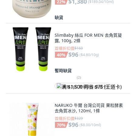
$1,380
22
%
(
$189.04/10ml
)
缺貨
SlimBaby 絲瓜 FOR MEN 去角質凝
露, 100g, 2條
首購折扣價
$160
$96
40
%
(
$4.80/10g
)
暫時缺貨
(
2
)
满 $1,500 再省 $75 (王道卡)
NARUKO 牛爾 台灣公司貨 果粒酵素
去角質冰沙, 120ml, 1條
首購折扣價
$329
$96
70
%
(
$8.00/10ml
)