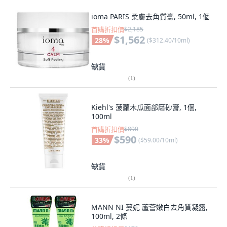
ioma PARIS 柔膚去角質膏, 50ml, 1個
首購折扣價
$2,185
$1,562
28
%
(
$312.40/10ml
)
缺貨
(
1
)
Kiehl's 菠蘿木瓜面部磨砂膏, 1個,
100ml
首購折扣價
$890
$590
33
%
(
$59.00/10ml
)
缺貨
(
1
)
MANN NI 蔓妮 蘆薈嫩白去角質凝露,
100ml, 2條