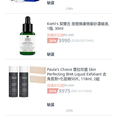
缺貨
(
186
)
Kiehl's 契爾氏 夜間煥膚微磨砂濃縮液,
1個, 30ml
首購折扣價
$1,340
$990
26
%
(
$330.00/10ml
)
缺貨
Paula's Choice 寶拉珍選 Skin
Perfecting BHA Liquid Exfoliant 去
角質劑+化妝棉50片, 118ml, 2組
首購折扣價
$1,504
$975
35
%
(
$41.31/10ml
)
缺貨
(
236
)