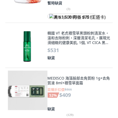
暫時缺貨
(
3
)
满 $1,500 再省 $75 (王道卡)
韓國 VT 老虎積雪草黑頭粉刺清潔水，
溫和去除粉刺，深層清潔毛孔，展現光
滑細緻的健康美肌, 1個, VT CICA 黑頭
粉刺清潔水100m
$531
缺貨
MEDISCO 海藻臉部去角質粉 1g+去角
質液 8ml+積雪草面霜
首購折扣價
$866
$409
52
%
缺貨
(
129
)