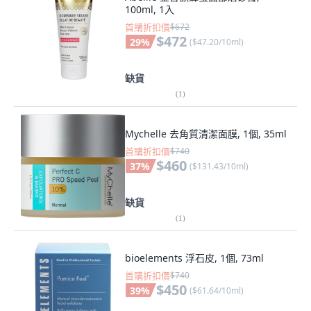
100ml, 1入
首購折扣價
$672
$472
29
%
(
$47.20/10ml
)
缺貨
(
1
)
Mychelle 去角質清潔面膜, 1個, 35ml
首購折扣價
$740
$460
37
%
(
$131.43/10ml
)
缺貨
(
1
)
bioelements 浮石皮, 1個, 73ml
首購折扣價
$740
$450
39
%
(
$61.64/10ml
)