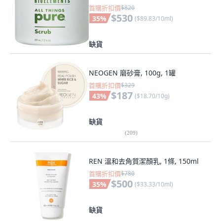
首購折扣價
$820
$530
35
%
(
$89.83/10ml
)
缺貨
NEOGEN 磨砂膏, 100g, 1罐
首購折扣價
$329
$187
43
%
(
$18.70/10g
)
缺貨
(
209
)
REN 溫和去角質潔顏乳, 1條, 150ml
首購折扣價
$780
$500
35
%
(
$33.33/10ml
)
缺貨