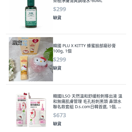
茶樹淨膚清爽調理水-60ML
$299
缺貨
韓國 PLU X KITTY 蜂蜜臉部磨砂膏
100g, 1個
$299
缺貨
韓國ILSO 天然溫和舒緩粉刺導出液 溫
和無痛肌膚管理 毛孔粉刺黑頭 鼻頭水
聯名款套組 D.s.com日韓首選, 1個, 導
出液凱蒂貓聯名款套組
$673
缺貨