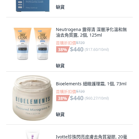
缺貨
Neutrogena 露得清 深層淨化溫和無
油去角質露, 2個, 125ml
首購折扣價
$720
$440
38
%
(
$17.60/10ml
)
缺貨
Bioelements 細緻護理霜, 1個, 73ml
首購折扣價
$720
$440
38
%
(
$60.27/10ml
)
缺貨
Ivotte珍珠閃亮皮膚去角質凝膠, 20毫