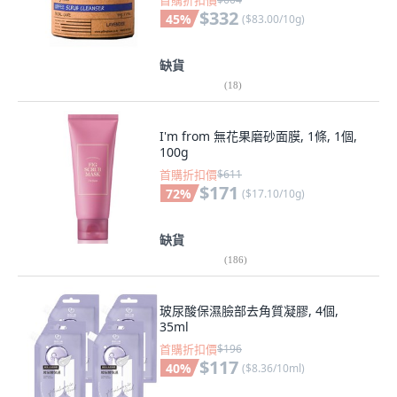
首購折扣價
$332
45
%
(
$83.00/10g
)
缺貨
(
18
)
I'm from 無花果磨砂面膜, 1條, 1個,
100g
首購折扣價
$611
$171
72
%
(
$17.10/10g
)
缺貨
(
186
)
玻尿酸保濕臉部去角質凝膠, 4個,
35ml
首購折扣價
$196
$117
40
%
(
$8.36/10ml
)