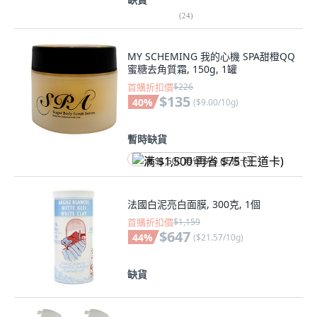
(
24
)
MY SCHEMING 我的心機 SPA甜橙QQ
蜜糖去角質霜, 150g, 1罐
首購折扣價
$226
$135
40
%
(
$9.00/10g
)
暫時缺貨
满 $1,500 再省 $75 (王道卡)
法國白泥亮白面膜, 300克, 1個
首購折扣價
$1,159
$647
44
%
(
$21.57/10g
)
缺貨