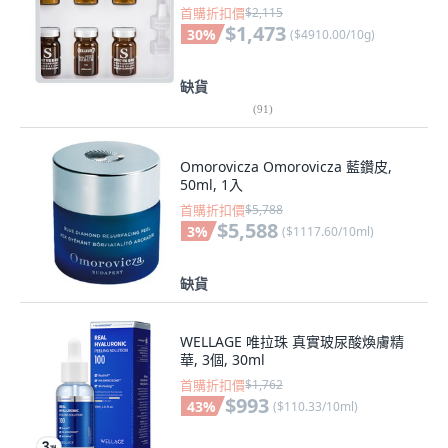
首購折扣價
$2,115
$1,473
30
%
(
$4910.00/10g
)
缺貨
(
91
)
Omorovicza Omorovicza 藍鑽皮,
50ml, 1入
首購折扣價
$5,788
$5,588
3
%
(
$1117.60/10ml
)
缺貨
WELLAGE 唯拉珠 真實玻尿酸煥膚精
華, 3個, 30ml
首購折扣價
$1,762
$993
43
%
(
$110.33/10ml
)