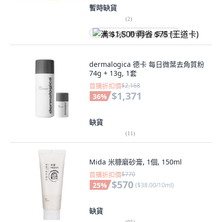
暫時缺貨
(
2
)
满 $1,500 再省 $75 (王道卡)
dermalogica 德卡 每日微葉去角質粉
74g + 13g, 1套
首購折扣價
$2,168
$1,371
36
%
缺貨
(
11
)
Mida 米糠磨砂膏, 1個, 150ml
首購折扣價
$770
$570
25
%
(
$38.00/10ml
)
缺貨
(
95
)