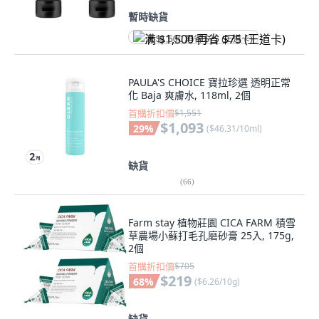
暫時缺貨
满 $1,500 再省 $75 (王道卡)
PAULA'S CHOICE 寶拉珍選 透明正常
化 Baja 爽膚水, 118ml, 2個
首購折扣價
$1,551
$1,093
29
%
(
$46.31/10ml
)
缺貨
(
66
)
Farm stay 植物莊園 CICA FARM 積雪
草農場小蘇打毛孔磨砂膏 25入, 175g,
2個
首購折扣價
$705
$219
68
%
(
$6.26/10g
)
缺貨