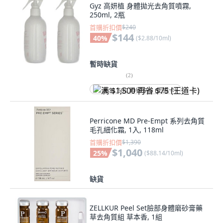
Gyz 高妍植 身體拋光去角質噴霧,
250ml, 2瓶
首購折扣價
$240
$144
40
%
(
$2.88/10ml
)
暫時缺貨
(
2
)
满 $1,500 再省 $75 (王道卡)
Perricone MD Pre-Empt 系列去角質
毛孔細化霜, 1入, 118ml
首購折扣價
$1,390
$1,040
25
%
(
$88.14/10ml
)
缺貨
ZELLKUR Peel Set臉部身體磨砂膏藥
草去角質組 草本香, 1組