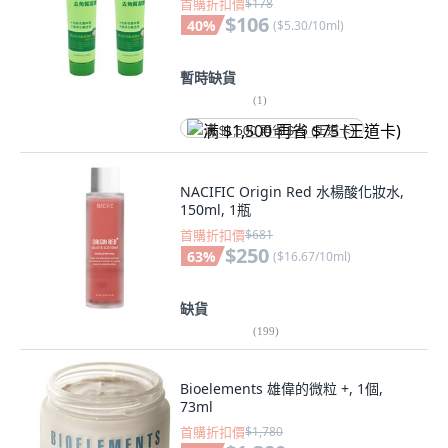
首購折扣價
$178
$106
40
%
(
$5.30/10ml
)
暫時缺貨
(
1
)
满 $1,500 再省 $75 (王道卡)
NACIFIC Origin Red 水楊酸化妝水,
150ml, 1瓶
首購折扣價
$681
$250
63
%
(
$16.67/10ml
)
缺貨
(
199
)
Bioelements 雄偉的微粒 +, 1個,
73ml
首購折扣價
$1,780