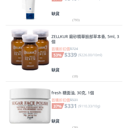
缺貨
(
793
)
ZELLKUR 磨砂精華臉部草本香, 5ml, 3
個
首購折扣價
$724
$339
53
%
(
$226.00/10ml
)
缺貨
(
18
)
fresh 糖面油, 30克, 1個
首購折扣價
$531
$331
37
%
(
$110.33/10g
)
缺貨
(
26
)