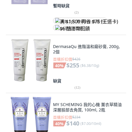
暫時缺貨
(
2
)
满 $1,500 再省 $75 (王道卡)
$6 酷澎幣回饋
DermasaQu 進階溫和磨砂膏, 200g,
2個
首購折扣價
$426
$255
40
%
(
$6.38/10g
)
缺貨
(
12
)
MY SCHEMING 我的心機 薰衣草精油
深層臉部去角質, 100ml, 2瓶
首購折扣價
$234
$140
40
%
(
$7.00/10ml
)