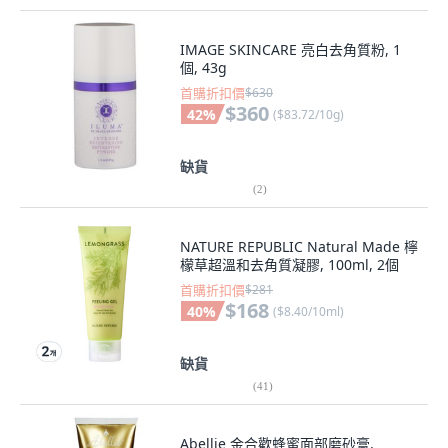
IMAGE SKINCARE 亮白去角質粉, 1
個, 43g
首購折扣價
$630
$360
42
%
(
$83.72/10g
)
缺貨
(
2
)
NATURE REPUBLIC Natural Made 檸
檬草超溫和去角質凝膠, 100ml, 2個
首購折扣價
$281
$168
40
%
(
$8.40/10ml
)
缺貨
(
41
)
Abellie 金合歡蜂蜜面部磨砂膏,