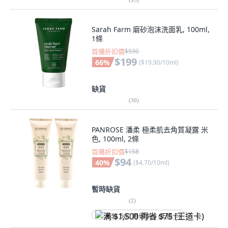
Sarah Farm 磨砂泡沫洗面乳, 100ml,
1條
首購折扣價
$590
$199
66
%
(
$19.90/10ml
)
缺貨
(
30
)
PANROSE 潘柔 極柔肌去角質凝露 米
色, 100ml, 2條
首購折扣價
$158
$94
40
%
(
$4.70/10ml
)
暫時缺貨
(
2
)
满 $1,500 再省 $75 (王道卡)