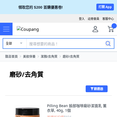
領取您的
$200
首購優惠卷!
打開 App
登入
註冊會員
客服中心
全部
酷澎首頁
美妝保養
潔顏/去角質
磨砂/去角質
磨砂/去角質
篩選器
Pilling Bean 臉部咖啡磨砂潔面乳 薰
衣草, 40g, 1個
$604