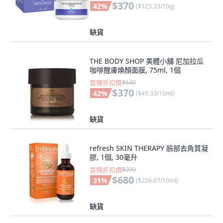
$370
42
%
(
$123.33/10g
)
缺貨
THE BODY SHOP 美體小舖 尼加拉瓜
咖啡醒膚煥顏面膜, 75ml, 1個
首購折扣價
$640
$370
42
%
(
$49.33/10ml
)
缺貨
refresh SKIN THERAPY 臉部去角質凝
膠, 1個, 30毫升
首購折扣價
$990
$680
31
%
(
$226.67/10ml
)
缺貨