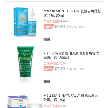
refresh SKIN THERAPY 乳酸去角質凝
露, 1瓶, 30ml
首購折扣價
$1,040
$720
30
%
(
$240.00/10ml
)
缺貨
Kiehl's 契爾氏控油深層清潔去角質洗
面奶, 1個, 200ml
首購折扣價
$640
$370
42
%
(
$18.50/10ml
)
缺貨
MELISSA B NATURALLY 微晶磨皮磨
砂膏, 1個, 30g
首購折扣價
$640