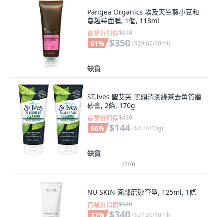
Pangea Organics 埃及天竺葵小豆和
蔓越莓面膜, 1個, 118ml
首購折扣價
$910
$350
61
%
(
$29.66/10ml
)
缺貨
ST.Ives 聖艾芙 黑頭清潔綠茶去角質磨
砂膏, 2條, 170g
首購折扣價
$430
$144
66
%
(
$4.24/10g
)
缺貨
(
210
)
NU SKIN 面部磨砂管型, 125ml, 1條
首購折扣價
$540
$340
37
%
(
$27.20/10ml
)