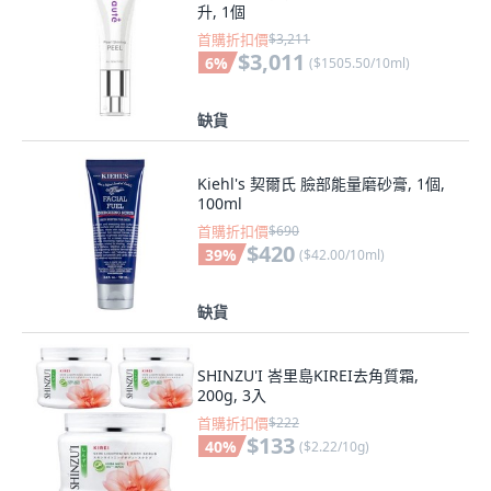
升, 1個
首購折扣價
$3,211
$3,011
6
%
(
$1505.50/10ml
)
缺貨
Kiehl's 契爾氏 臉部能量磨砂膏, 1個,
100ml
首購折扣價
$690
$420
39
%
(
$42.00/10ml
)
缺貨
SHINZU'I 峇里島KIREI去角質霜,
200g, 3入
首購折扣價
$222
$133
40
%
(
$2.22/10g
)