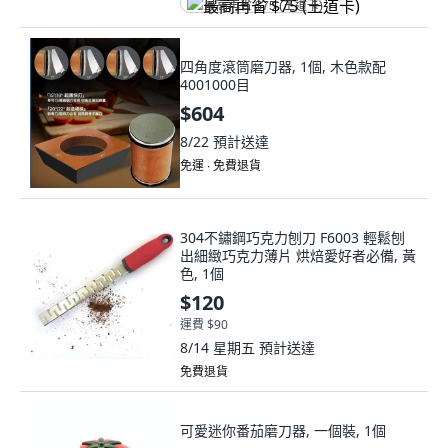
最高再省 $75 (王道卡)
四角度滾筒磨刀器, 1個, 木色款配
4001000目
$604
8/22
預計送達
免運 ∙ 免費退貨
304不鏽鋼巧克力刨刀 F6003 輕鬆刨
出細緻巧克力薄片 烘焙愛好者必備, 黃
色, 1個
$120
運費 $90
8/14 星期五
預計送達
免費退貨
可愛迷你番茄磨刀器, 一個裝, 1個