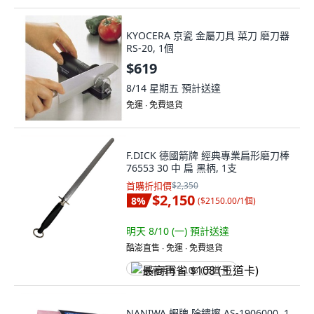
KYOCERA 京瓷 金屬刀具 菜刀 磨刀器
RS-20, 1個
$619
8/14 星期五
預計送達
免運 ∙ 免費退貨
F.DICK 德國箭牌 經典專業扁形磨刀棒
76553 30 中 扁 黑柄, 1支
首購折扣價
$2,350
$2,150
8
%
(
$2150.00/1個
)
明天 8/10 (一)
預計送達
酷澎直售 ∙ 免運 ∙ 免費退貨
最高再省 $108 (王道卡)
NANIWA 蝦牌 除鏽擦 AS-1906000, 1