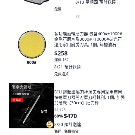
8/13 星期四
預計送達
免運
(
2
)
多功能滾輪磨刀器 包含400#+1000#
金剛石磨片及3000#+10000#拋光石
適用家用廚房刀具, 1個, 無槽油石
600#
$258
運費 $67
8/21
預計送達
免費退貨
DIU 鋼超細磨刀棒屠夫專用家用商用
快速磨刀器開刃磨刀棍鋒利, 1個, 加强
加硬款【30cm】磨刀棒
$1,175
$470
60
%
8/20
預計送達
免運 ∙ 免費退貨