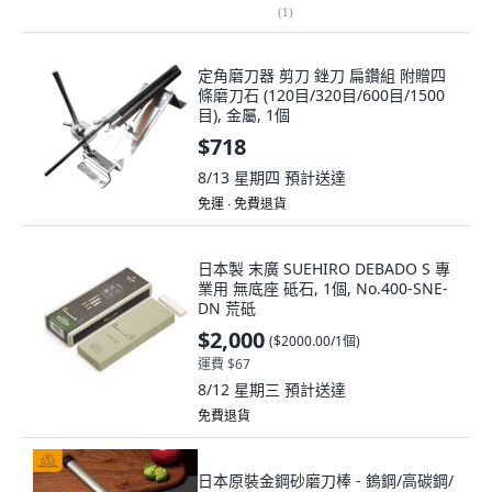
(
1
)
定角磨刀器 剪刀 銼刀 扁鑽組 附贈四
條磨刀石 (120目/320目/600目/1500
目), 金屬, 1個
$718
8/13 星期四
預計送達
免運 ∙ 免費退貨
日本製 末廣 SUEHIRO DEBADO S 專
業用 無底座 砥石, 1個, No.400-SNE-
DN 荒砥
$2,000
(
$2000.00/1個
)
運費 $67
8/12 星期三
預計送達
免費退貨
日本原裝金鋼砂磨刀棒 - 鎢鋼/高碳鋼/