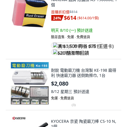
個
首購折扣價
$814
$614
24
%
(
$614.00/1個
)
明天 8/10 (一)
預計送達
酷澎直售 ∙ 免運 ∙ 免費退貨
满 $1,500 再省 $75 (王道卡)
$20 酷澎幣回饋
耐銳 電動磨刀機 台灣製 KE-198 磨得
利 快速磨刀器 送倒鉤擦巾, 1台
$2,080
8/12 星期三
預計送達
免運 ∙ 免費退貨
(
3
)
KYOCERA 京瓷 陶瓷磨刀棒 CS-10 N,
1個