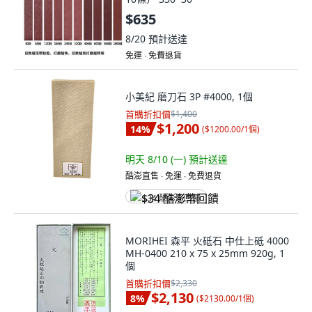
$635
8/20
預計送達
免運 ∙ 免費退貨
小美紀 磨刀石 3P #4000, 1個
首購折扣價
$1,400
$1,200
14
%
(
$1200.00/1個
)
明天 8/10 (一)
預計送達
酷澎直售 ∙ 免運 ∙ 免費退貨
$34 酷澎幣回饋
MORIHEI 森平 火砥石 中仕上砥 4000
MH-0400 210 x 75 x 25mm 920g, 1
個
首購折扣價
$2,330
$2,130
8
%
(
$2130.00/1個
)