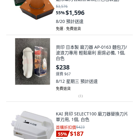
$3,576
$1,596
55
%
8/20
預計送達
免運 ∙ 免費退貨
貝印 日本製 磨刀器 AP-0163 麵包刀/
波浪刀專用 輕鬆磨利 廚房必備, 1個,
白色
$238
運費 $67
8/12 星期三
預計送達
免費退貨
(
1
)
KAI 貝印 SELECT100 磨刀器替換刀片
單刃用, 1個, 白色
首購折扣價
$423
$187
55
%