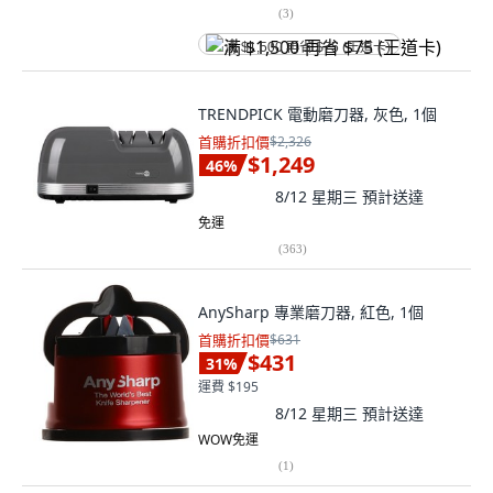
(
3
)
满 $1,500 再省 $75 (王道卡)
TRENDPICK 電動磨刀器, 灰色, 1個
首購折扣價
$2,326
$1,249
46
%
8/12 星期三
預計送達
免運
(
363
)
AnySharp 專業磨刀器, 紅色, 1個
首購折扣價
$631
$431
31
%
運費 $195
8/12 星期三
預計送達
WOW免運
(
1
)