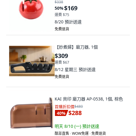
$338
$169
50
%
運費 $75
8/20
預計送達
免費退貨
【妙煮婦】磨刀器, 1個
$309
運費 $67
8/12 星期三
預計送達
免費退貨
KAI 貝印 磨刀器 AP-0538, 1個, 棕色
首購折扣價
$480
$288
40
%
明天 8/10 (一)
預計送達
酷澎直售 ∙ WOW免運 ∙ 免費退貨