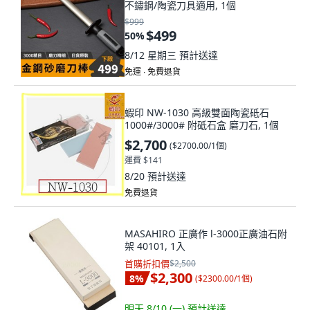
不鏽鋼/陶瓷刀具適用, 1個
$999
$499
50
%
8/12 星期三
預計送達
免運 ∙ 免費退貨
蝦印 NW-1030 高級雙面陶瓷砥石
1000#/3000# 附砥石盒 磨刀石, 1個
$2,700
(
$2700.00/1個
)
運費 $141
8/20
預計送達
免費退貨
MASAHIRO 正廣作 l-3000正廣油石附
架 40101, 1入
首購折扣價
$2,500
$2,300
8
%
(
$2300.00/1個
)
明天 8/10 (一)
預計送達