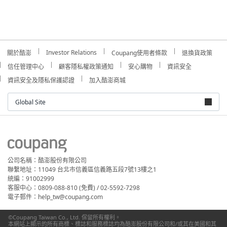
Investor Relations
關於酷澎
Coupang使用者條款
退換貨政策
信任管理中心
顧客隱私權政策通知
安心購物
資訊安全
資訊安全及隱私保護認證
加入酷澎商城
Global Site
公司名稱：酷澎股份有限公司
聯繫地址：11049 台北市信義區信義路五段7號13樓之1
統編：91002999
客服中心：0809-088-810 (免費) / 02-5592-7298
電子郵件：help_tw@coupang.com
©Coupang Taiwan Co., Ltd. 保留所有權利。
本網站上顯示的所有商標、標誌和服務標誌均為酷澎股份有限公司和/或其在美國和其