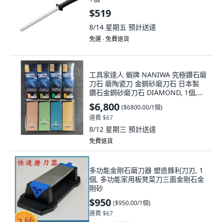
$519
8/14 星期五
預計送達
免運 ∙ 免費退貨
工具家達人 蝦牌 NANIWA 究極鑽石磨
刀石 磨陶瓷刀 金鋼砂磨刀石 日本製
鑽石金鋼砂磨刀石 DIAMOND, 1個,
#10000
$6,800
(
$6800.00/1個
)
運費 $67
8/12 星期三
預計送達
免費退貨
多功能金剛石磨刀器 塑造鋒利刀刃, 1
個, 多功能家用板凳菜刀三面金剛石金
剛砂
$950
(
$950.00/1個
)
運費 $67