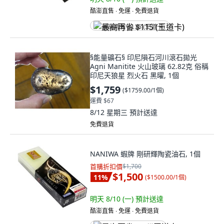
酷澎直售 ∙ 免運 ∙ 免費退貨
最高再省 $115 (王道卡)
§能量礦石§ 印尼隕石河川滾石拋光
Agni Manitite 火山玻璃 62.82克 俗稱
印尼天狼星 烈火石 黑曜, 1個
$1,759
(
$1759.00/1個
)
運費 $67
8/12 星期三
預計送達
免費退貨
NANIWA 蝦牌 剛研輝陶瓷油石, 1個
首購折扣價
$1,700
$1,500
11
%
(
$1500.00/1個
)
明天 8/10 (一)
預計送達
酷澎直售 ∙ 免運 ∙ 免費退貨