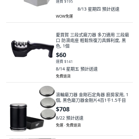
運費 $195
8/13 星期四
預計送達
WOW免運
愛買賀 三段式磨刀器 多刀適用 三段磨
口 防滑底座 輕鬆恢復刀具鋒利度, 黑
色, 1個
$60
運費 $141
8/14 星期五
預計送達
免費退貨
滾輪磨刀器 金剛石定角器 廚房家用, 1
個, 黑色磨刀器金剛片4百1千1.5千目
$708
8/22
預計送達
免運 ∙ 免費退貨