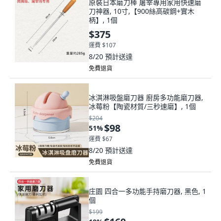
原裝日本磨刀棒 屠宰專用家用快速磨
刀神器, 10寸,【900絲高碳鋼+實木
柄】, 1個
$375
運費 $107
8/20
預計送達
免費退貨
冰淇淋吸盤磨刀器 廚房多功能磨刀器,
冰莓粉【陶瓷材質/三秒速磨】, 1個
$204
$98
51
%
運費 $67
8/20
預計送達
免費退貨
庄園 四合一多功能手持磨刀器, 黑色, 1
個
$199