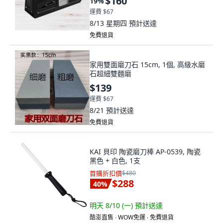
$160
19
%
運費 $67
8/13 星期四
預計送達
免費退貨
家用雙面磨刀石 15cm, 1個, 高級水磨
石超細雙麵磨
$139
運費 $67
8/21
預計送達
免費退貨
KAI 貝印 陶瓷磨刀棒 AP-0539, 陶瓷
黑色 + 白色, 1支
首購折扣價
$480
$288
40
%
明天 8/10 (一)
預計送達
酷澎直售 ∙ WOW免運 ∙ 免費退貨