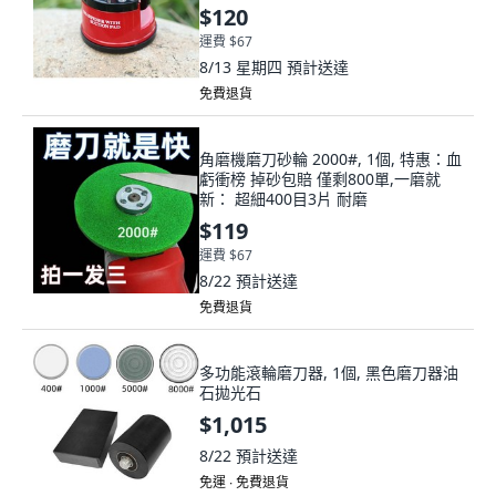
$120
運費 $67
8/13 星期四
預計送達
免費退貨
角磨機磨刀砂輪 2000#, 1個, 特惠：血
虧衝榜 掉砂包賠 僅剩800單,一磨就
新： 超細400目3片 耐磨
$119
運費 $67
8/22
預計送達
免費退貨
多功能滾輪磨刀器, 1個, 黑色磨刀器油
石拋光石
$1,015
8/22
預計送達
免運 ∙ 免費退貨