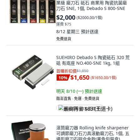
業級 磨刀石 砥石 商業用 陶瓷抗菌磨
刀石 SNE, 1個, Debado S 800-SNE
$2,000
(
$2000.00/1個
)
運費 $75
8/12 星期三
預計送達
免費退貨
SUEHIRO Debado S 陶瓷砥石 320 荒
砥 有底座 NO.400-SNE 1kg, 1組
首購折扣價
$1,850
$1,650
10
%
(
$1650.00/1個
)
明天 8/10 (一)
預計送達
酷澎直售 ∙ 免運 ∙ 免費退貨
最高再省 $83 (王道卡)
滾筒磨刀器 Rolling knife sharpener
可調節磨刀石刀具滾動磨刀石, 1個, 五
邊形磨刀石鋁合金款(黑色包裝盒)