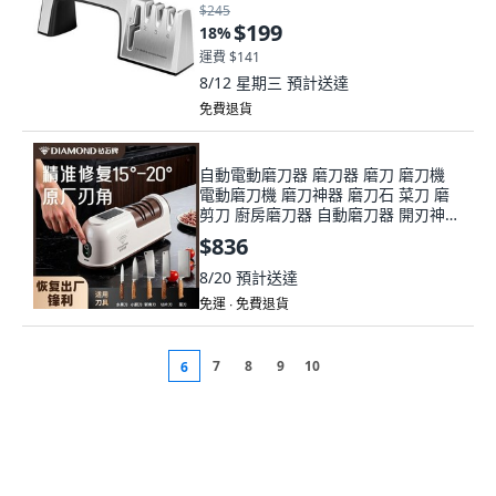
$245
$199
18
%
運費 $141
8/12 星期三
預計送達
免費退貨
自動電動磨刀器 磨刀器 磨刀 磨刀機
電動磨刀機 磨刀神器 磨刀石 菜刀 磨
剪刀 廚房磨刀器 自動磨刀器 開刃神
器, 1個
$836
8/20
預計送達
免運 ∙ 免費退貨
7
8
9
10
6