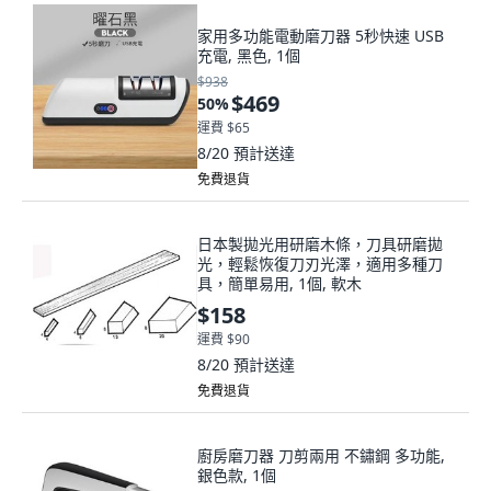
家用多功能電動磨刀器 5秒快速 USB
充電, 黑色, 1個
$938
$469
50
%
運費 $65
8/20
預計送達
免費退貨
日本製拋光用研磨木條，刀具研磨拋
光，輕鬆恢復刀刃光澤，適用多種刀
具，簡單易用, 1個, 軟木
$158
運費 $90
8/20
預計送達
免費退貨
廚房磨刀器 刀剪兩用 不鏽鋼 多功能,
銀色款, 1個