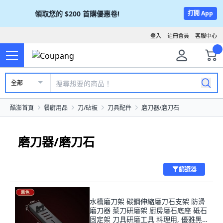
領取您的
$200
首購優惠卷!
打開 App
登入
註冊會員
客服中心
全部
酷澎首頁
餐廚用品
刀/砧板
刀具配件
磨刀器/磨刀石
磨刀器/磨刀石
篩選器
水槽磨刀架 碳鋼伸縮磨刀石支架 防滑
磨刀器 菜刀研磨架 廚房磨石底座 砥石
固定架 刀具研磨工具 料理用, 優雅黑,