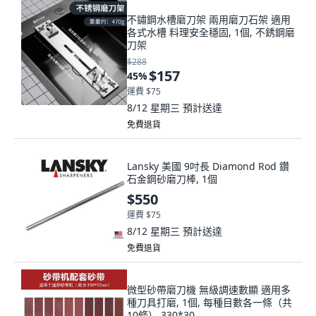
不鏽鋼水槽磨刀架 兩用磨刀石架 適用
各式水槽 料理安全穩固, 1個, 不銹鋼磨
刀架
$288
$157
45
%
運費 $75
8/12 星期三
預計送達
免費退貨
Lansky 美國 9吋長 Diamond Rod 鑽
石金鋼砂磨刀棒, 1個
$550
運費 $75
8/12 星期三
預計送達
免費退貨
微型砂帶磨刀機 無級調速數顯 適用多
種刀具打磨, 1個, 每種目數各一條（共
10條） 330*30