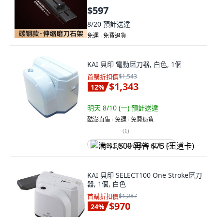
1個
$597
8/20
預計送達
免運 ∙ 免費退貨
KAI 貝印 電動磨刀器, 白色, 1個
首購折扣價
$1,543
$1,343
12
%
明天 8/10 (一)
預計送達
酷澎直售 ∙ 免運 ∙ 免費退貨
(
1
)
满 $1,500 再省 $75 (王道卡)
KAI 貝印 SELECT100 One Stroke磨刀
器, 1個, 白色
首購折扣價
$1,287
$970
24
%