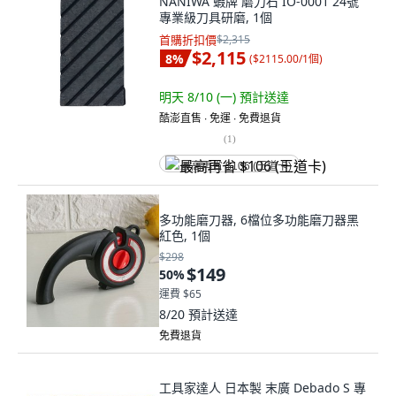
NANIWA 蝦牌 磨刀石 IO-0001 24號
專業級刀具研磨, 1個
首購折扣價
$2,315
$2,115
8
%
(
$2115.00/1個
)
明天 8/10 (一)
預計送達
酷澎直售 ∙ 免運 ∙ 免費退貨
(
1
)
最高再省 $106 (王道卡)
多功能磨刀器, 6檔位多功能磨刀器黑
紅色, 1個
$298
$149
50
%
運費 $65
8/20
預計送達
免費退貨
工具家達人 日本製 末廣 Debado S 專