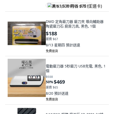
满 $1,500 再省 $75 (王道卡)
DMD 定角磨刀器 磨刀夾 導向輔助器
陶瓷磨刀石 廚房刀具, 黑色, 1個
$188
運費 $67
8/13 星期四
預計送達
免費退貨
電動磨刀器 5秒磨刀 USB充電, 黑色, 1
個
$938
$469
50
%
運費 $65
8/20
預計送達
免費退貨