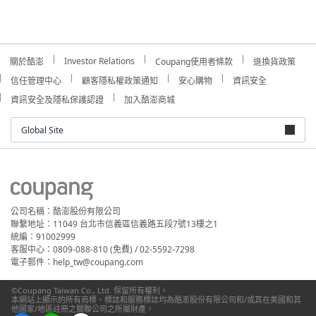
Investor Relations
關於酷澎
Coupang使用者條款
退換貨政策
信任管理中心
顧客隱私權政策通知
安心購物
資訊安全
資訊安全及隱私保護認證
加入酷澎商城
Global Site
公司名稱：酷澎股份有限公司
聯繫地址：11049 台北市信義區信義路五段7號13樓之1
統編：91002999
客服中心：0809-088-810 (免費) / 02-5592-7298
電子郵件：help_tw@coupang.com
©Coupang Taiwan Co., Ltd. 保留所有權利。
本網站上顯示的所有商標、標誌和服務標誌均為酷澎股份有限公司和/或其在美國和其
他國家/地區註冊之關聯公司之所屬財產。