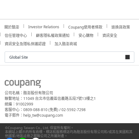
Investor Relations
關於酷澎
Coupang使用者條款
退換貨政策
信任管理中心
顧客隱私權政策通知
安心購物
資訊安全
資訊安全及隱私保護認證
加入酷澎商城
Global Site
公司名稱：酷澎股份有限公司
聯繫地址：11049 台北市信義區信義路五段7號13樓之1
統編：91002999
客服中心：0809-088-810 (免費) / 02-5592-7298
電子郵件：help_tw@coupang.com
©Coupang Taiwan Co., Ltd. 保留所有權利。
本網站上顯示的所有商標、標誌和服務標誌均為酷澎股份有限公司和/或其在美國和其
他國家/地區註冊之關聯公司之所屬財產。