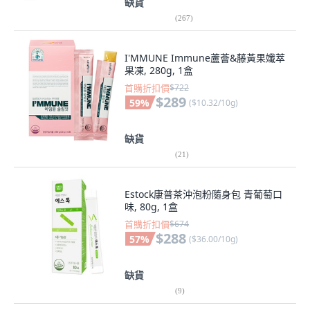
缺貨
(
267
)
I'MMUNE Immune蘆薈&藤黃果孅萃
果凍, 280g, 1盒
首購折扣價
$722
$289
59
%
(
$10.32/10g
)
缺貨
(
21
)
Estock康普茶沖泡粉隨身包 青葡萄口
味, 80g, 1盒
首購折扣價
$674
$288
57
%
(
$36.00/10g
)
缺貨
(
9
)