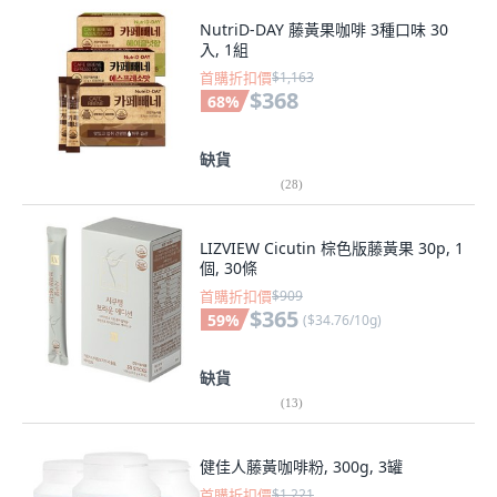
NutriD-DAY 藤黃果咖啡 3種口味 30
入, 1組
首購折扣價
$1,163
$368
68
%
缺貨
(
28
)
LIZVIEW Cicutin 棕色版藤黃果 30p, 1
個, 30條
首購折扣價
$909
$365
59
%
(
$34.76/10g
)
缺貨
(
13
)
健佳人藤黃咖啡粉, 300g, 3罐
首購折扣價
$1,221