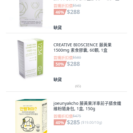
首購折扣價
$540
$288
46
%
缺貨
CREATIVE BIOSCIENCE 藤黃果
1500mg 素食膠囊, 60顆, 1盒
首購折扣價
$580
$288
50
%
缺貨
(
65
)
joeunyakcho 藤黃果洋車前子膳食纖
維粉隨身包, 1盒, 150g
首購折扣價
$475
$285
40
%
(
$19.00/10g
)