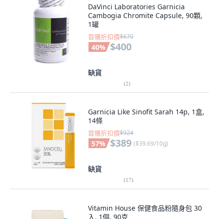
DaVinci Laboratories Garnicia
Cambogia Chromite Capsule, 90顆,
1罐
首購折扣價
$670
$400
40
%
缺貨
(
2
)
Garnicia Like Sinofit Sarah 14p, 1盒,
14條
首購折扣價
$924
$389
57
%
(
$39.69/10g
)
缺貨
(
17
)
Vitamin House 保健食品粉隨身包 30
入, 1個, 90克