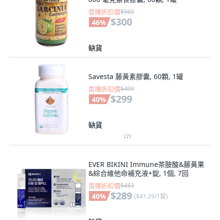
首購折扣價
$560
$300
46
%
缺貨
Savesta 藤黃素膠囊, 60顆, 1罐
首購折扣價
$499
$299
40
%
缺貨
(
2
)
EVER BIKINI Immune茶胺酸&藤黃果
&綜合維他命補充液+錠, 1個, 7回
首購折扣價
$483
$289
40
%
(
$41.29/1錠
)