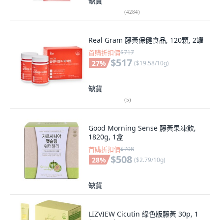
缺貨
(
4284
)
Real Gram 藤黃保健食品, 120顆, 2罐
首購折扣價
$717
$517
27
%
(
$19.58/10g
)
缺貨
(
5
)
Good Morning Sense 藤黃果凍飲,
1820g, 1盒
首購折扣價
$708
$508
28
%
(
$2.79/10g
)
缺貨
LIZVIEW Cicutin 綠色版藤黃 30p, 1