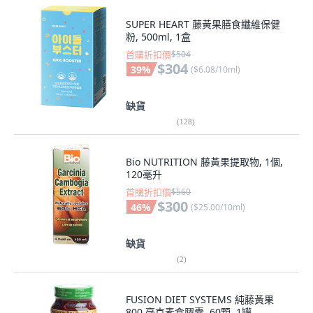
SUPER HEART 藤黃果膳食纖維保健
粉, 500ml, 1盒
首購折扣價
$504
$304
39
%
(
$6.08/10ml
)
缺貨
(
128
)
Bio NUTRITION 藤黃果提取物, 1個,
120毫升
首購折扣價
$560
$300
46
%
(
$25.00/10ml
)
缺貨
(
2
)
FUSION DIET SYSTEMS 純藤黃果
800 毫克素食膠囊, 60顆, 1罐