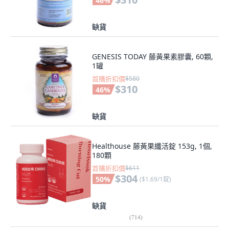
46
%
缺貨
GENESIS TODAY 藤黃果素膠囊, 60顆,
1罐
首購折扣價
$580
$310
46
%
缺貨
Healthouse 藤黃果纖活錠 153g, 1個,
180顆
首購折扣價
$611
$304
50
%
(
$1.69/1錠
)
缺貨
(
714
)