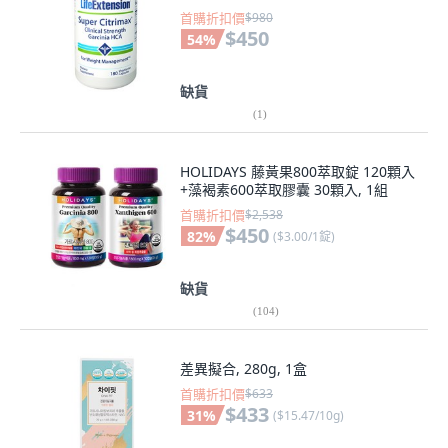
首購折扣價
$980
$450
54
%
缺貨
(
1
)
HOLIDAYS 藤黃果800萃取錠 120顆入
+藻褐素600萃取膠囊 30顆入, 1組
首購折扣價
$2,538
$450
82
%
(
$3.00/1錠
)
缺貨
(
104
)
差異擬合, 280g, 1盒
首購折扣價
$633
$433
31
%
(
$15.47/10g
)