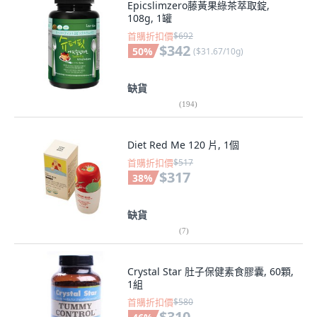
Epicslimzero藤黃果綠茶萃取錠,
108g, 1罐
首購折扣價
$692
$342
50
%
(
$31.67/10g
)
缺貨
(
194
)
Diet Red Me 120 片, 1個
首購折扣價
$517
$317
38
%
缺貨
(
7
)
Crystal Star 肚子保健素食膠囊, 60顆,
1組
首購折扣價
$580
$310