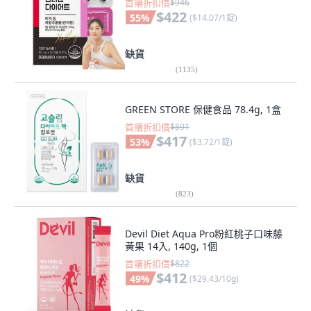
首購折扣價
$946
$422
55
%
(
$14.07/1錠
)
缺貨
(
1135
)
GREEN STORE 保健食品 78.4g, 1盒
首購折扣價
$891
$417
53
%
(
$3.72/1錠
)
缺貨
(
823
)
Devil Diet Aqua Pro粉紅桃子口味藤
黃果 14入, 140g, 1個
首購折扣價
$822
$412
49
%
(
$29.43/10g
)