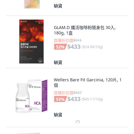
缺貨
GLAM.D 纖活咖啡粉隨身包 30入,
180g, 1盒
首購折扣價
$915
$433
52
%
(
$24.06/10g
)
缺貨
Wellers Bare Fit Garcinia, 120片, 1
個
首購折扣價
$927
$433
53
%
(
$45.11/10g
)
缺貨
(
7
)