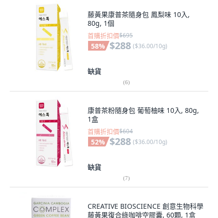
藤黃果康普茶隨身包 鳳梨味 10入,
80g, 1個
首購折扣價
$695
$288
58
%
(
$36.00/10g
)
缺貨
(
6
)
康普茶粉隨身包 葡萄柚味 10入, 80g,
1盒
首購折扣價
$604
$288
52
%
(
$36.00/10g
)
缺貨
(
7
)
CREATIVE BIOSCIENCE 創意生物科學
藤黃果復合綠咖啡空膠囊, 60顆, 1盒