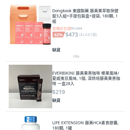
Dongkook 東國製藥 藤黃果萃取保健
錠3入組+手提包裝盒+提袋, 180顆, 1
組
首購折扣價
$1,264
$473
62
%
(
$2.63/1錠
)
缺貨
(
56
)
EVERBIKINI 藤黃果黑咖啡 榛果風味/
夏威夷豆風味, 1個, 深烘培藤黃果黑咖
啡 一盒28入
$219
缺貨
LIFE EXTENSION 藤黃HCA素食膠囊,
180顆, 1罐