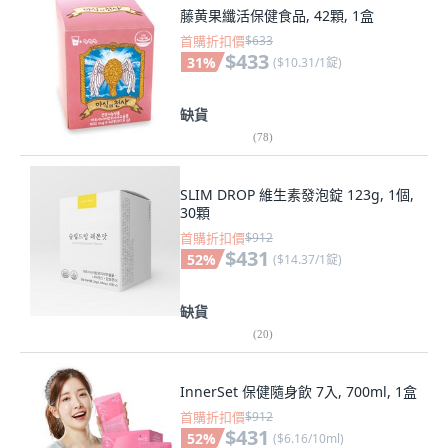
藤黄果纖活保健食品, 42顆, 1盒
首購折扣價
$633
$433
31
%
(
$10.31/1錠
)
缺貨
(
78
)
SLIM DROP 維生素發泡錠 123g, 1個,
30顆
首購折扣價
$912
$431
52
%
(
$14.37/1錠
)
缺貨
(
20
)
InnerSet 保健隨身飲 7入, 700ml, 1盒
首購折扣價
$912
$431
52
%
(
$6.16/10ml
)