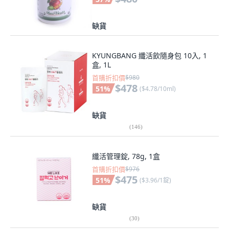
缺貨
KYUNGBANG 纖活飲隨身包 10入, 1
盒, 1L
首購折扣價
$980
$478
51
%
(
$4.78/10ml
)
缺貨
(
146
)
纖活管理錠, 78g, 1盒
首購折扣價
$976
$475
51
%
(
$3.96/1錠
)
缺貨
(
30
)