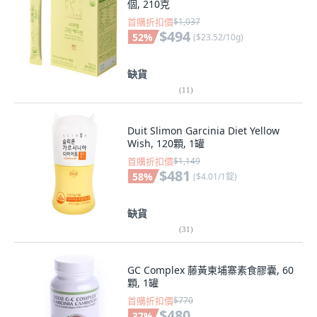
個, 210克
首購折扣價
$1,037
$494
52
%
(
$23.52/10g
)
缺貨
(
11
)
Duit Slimon Garcinia Diet Yellow
Wish, 120顆, 1罐
首購折扣價
$1,149
$481
58
%
(
$4.01/1錠
)
缺貨
(
31
)
GC Complex 藤黃柬埔寨素食膠囊, 60
顆, 1罐
首購折扣價
$770
$480
37
%