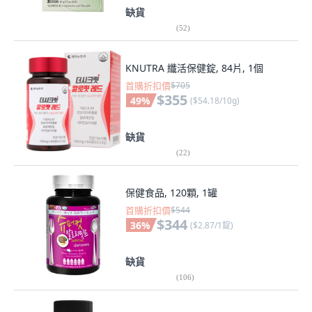
缺貨
(
52
)
KNUTRA 纖活保健錠, 84片, 1個
首購折扣價
$705
$355
49
%
(
$54.18/10g
)
缺貨
(
22
)
保健食品, 120顆, 1罐
首購折扣價
$544
$344
36
%
(
$2.87/1錠
)
缺貨
(
106
)