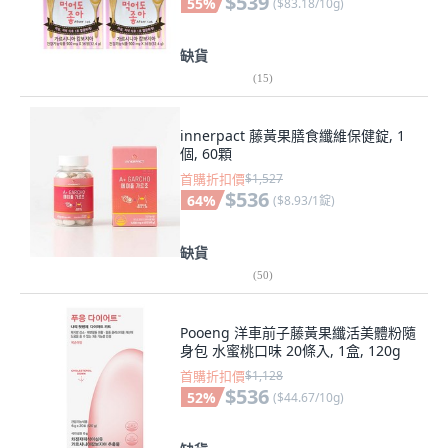
$539
55
%
(
$83.18/10g
)
缺貨
(
15
)
innerpact 藤黃果膳食纖維保健錠, 1
個, 60顆
首購折扣價
$1,527
$536
64
%
(
$8.93/1錠
)
缺貨
(
50
)
Pooeng 洋車前子藤黃果纖活美體粉隨
身包 水蜜桃口味 20條入, 1盒, 120g
首購折扣價
$1,128
$536
52
%
(
$44.67/10g
)