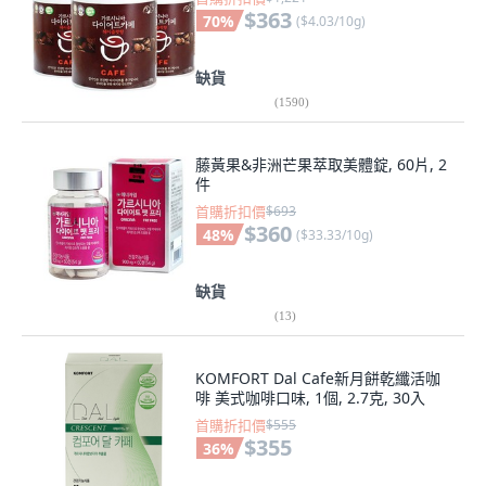
$363
70
%
(
$4.03/10g
)
缺貨
(
1590
)
藤黃果&非洲芒果萃取美體錠, 60片, 2
件
首購折扣價
$693
$360
48
%
(
$33.33/10g
)
缺貨
(
13
)
KOMFORT Dal Cafe新月餅乾纖活咖
啡 美式咖啡口味, 1個, 2.7克, 30入
首購折扣價
$555
$355
36
%