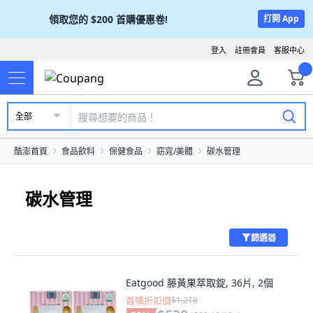
領取您的
$200
首購優惠卷!
打開 App
登入
註冊會員
客服中心
全部
酷澎首頁
食品飲料
保健食品
窈窕/美體
碳水管理
碳水管理
篩選器
Eatgood 藤黃果萃取錠, 36片, 2個
首購折扣價
$1,218