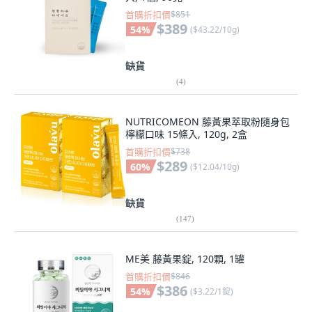
首購折扣價
$851
$389
54
%
(
$43.22/10g
)
缺貨
(
4
)
NUTRICOMEON 藤黃果萃取粉隨身包
檸檬口味 15條入, 120g, 2盒
首購折扣價
$738
$289
60
%
(
$12.04/10g
)
缺貨
(
147
)
ME美 藤黃果錠, 120顆, 1罐
首購折扣價
$846
$386
54
%
(
$3.22/1錠
)