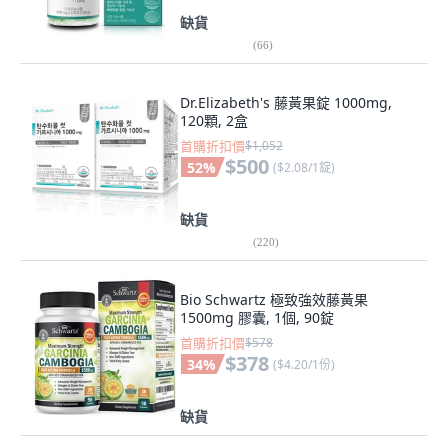
缺貨
(
66
)
Dr.Elizabeth's 藤黃果錠 1000mg,
120顆, 2盒
首購折扣價
$1,052
$500
52
%
(
$2.08/1錠
)
缺貨
(
220
)
Bio Schwartz 極致強效藤黃果
1500mg 膠囊, 1個, 90錠
首購折扣價
$578
$378
34
%
(
$4.20/1份
)
缺貨