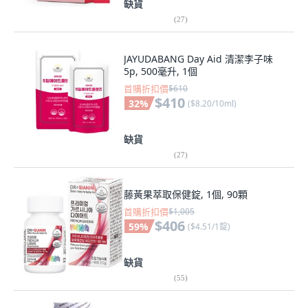
缺貨
(
27
)
JAYUDABANG Day Aid 清潔李子味
5p, 500毫升, 1個
首購折扣價
$610
$410
32
%
(
$8.20/10ml
)
缺貨
(
27
)
藤黃果萃取保健錠, 1個, 90顆
首購折扣價
$1,005
$406
59
%
(
$4.51/1錠
)
缺貨
(
55
)