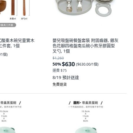
式酸棗木碗兒童實木
嬰兒吸盤碗餐盤套裝 附固齒器, 銀灰
三件套, 1個
色花瓣四格盤南瓜碗小熊牙膠圓型
叉勺, 1個
0/1個
)
$1,260
$630
50
%
(
$630.00/1個
)
運費 $75
8/19
預計送達
免費退貨