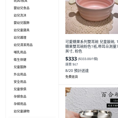
玩具/教具
嬰幼兒食品
幼兒洗沐
嬰幼兒服飾
幼兒童寢具
幼兒護理
可愛糖果系列雙耳碗 兒童飯碗, 1
幼兒清潔用品
糖果雙耳碗粉色1衹,帶耳朵測量7
英寸, 粉色
哺乳用品
$333
(
$333.00/1個
)
衛生保健
運費 $67
兒童服飾
8/20
預計送達
外出用品
免費退貨
安全用品
兒童傢俱
孕婦食品
孕婦用品
幼兒童讀物