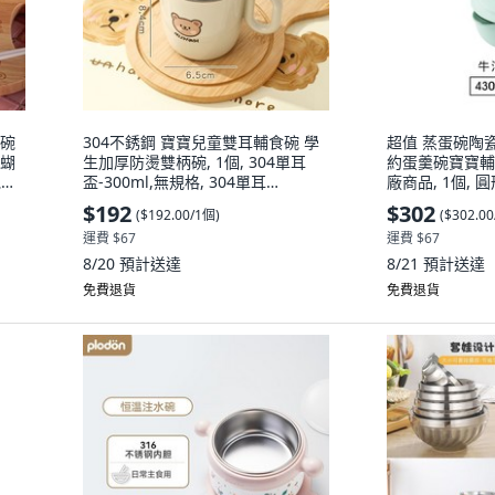
麪碗
304不銹鋼 寶寶兒童雙耳輔食碗 學
超值 蒸蛋碗陶
 蝴
生加厚防燙雙柄碗, 1個, 304單耳
約蛋羹碗寶寶輔
泡麪
盃-300ml,無規格, 304單耳
廠商品, 1個, 圓
盃-300ml
23:59 ,豆沙雙
$192
$302
(
$192.00/1個
)
(
$302.0
運費 $67
運費 $67
8/20
預計送達
8/21
預計送達
免費退貨
免費退貨