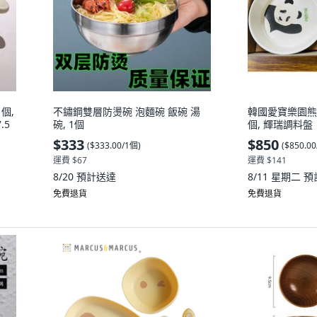
個,
不鏽鋼雙層防燙碗 泡麵碗 飯碗 湯
韓國愛寶樂園熊
.5
碗, 1個
個, 輝瑞調料盤
$333
$850
(
$333.00/1個
)
(
$850.0
運費 $67
運費 $141
8/20
預計送達
8/11 星期二
預
免費退貨
免費退貨