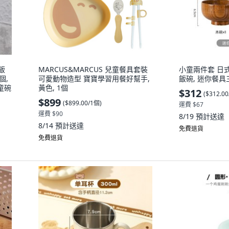
飯
MARCUS&MARCUS 兒童餐具套裝
小童兩件套 日
個,
可愛動物造型 寶寶學習用餐好幫手,
飯碗, 迷你餐具
童碗
黃色, 1個
$312
(
$312.0
$899
(
$899.00/1個
)
運費 $67
運費 $90
8/19
預計送達
8/14
預計送達
免費退貨
免費退貨