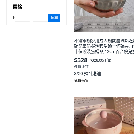
價格
$
~
搜尋
不鏽鋼碗家用成人碗雙層隔熱吃
碗兒童防燙泡麪湯碗十個碗裝, 1
十個碗裝無贈品,12cm百合碗兒
$328
(
$328.00/1個
)
運費 $67
8/20
預計送達
免費退貨