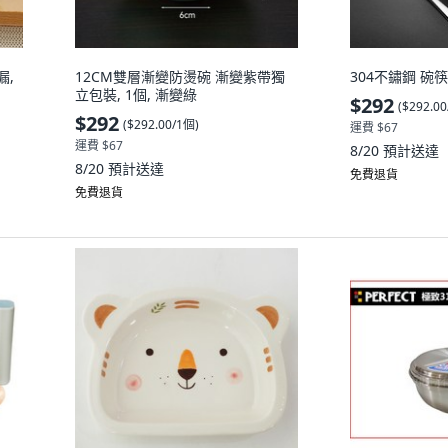
漏,
12CM雙層漸變防燙碗 漸變紫帶獨
304不鏽鋼 碗筷
立包裝, 1個, 漸變綠
$292
(
$292.0
$292
(
$292.00/1個
)
運費 $67
運費 $67
8/20
預計送達
8/20
預計送達
免費退貨
免費退貨