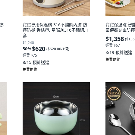
 食
寶寶專用保溫碗 316不鏽鋼內膽 防
寶寶保溫碗 智
摔防燙 香桔橙, 星際灰316不鏽鋼, 1
童便攜充電防摔防
套
$1,358
(
$135
$1,240
運費 $67
$620
50
%
(
$620.00/1個
)
8/19
預計送達
運費 $75
免費退貨
8/15
預計送達
免費退貨