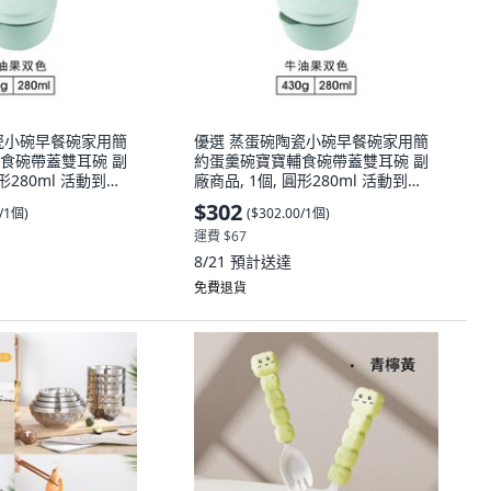
瓷小碗早餐碗家用簡
優選 蒸蛋碗陶瓷小碗早餐碗家用簡
食碗帶蓋雙耳碗 副
約蛋羹碗寶寶輔食碗帶蓋雙耳碗 副
形280ml 活動到
廠商品, 1個, 圓形280ml 活動到
色
23:59 ,藍黃雙色
$302
0/1個
)
(
$302.00/1個
)
運費 $67
8/21
預計送達
免費退貨