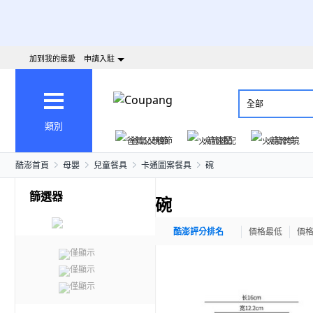
加到我的最愛
申請入駐
全部
類別
爸氣父親節
火箭速配
火箭跨境
酷澎首頁
母嬰
兒童餐具
卡通圖案餐具
碗
篩選器
碗
酷澎評分排名
價格最低
價
僅顯示
僅顯示
僅顯示