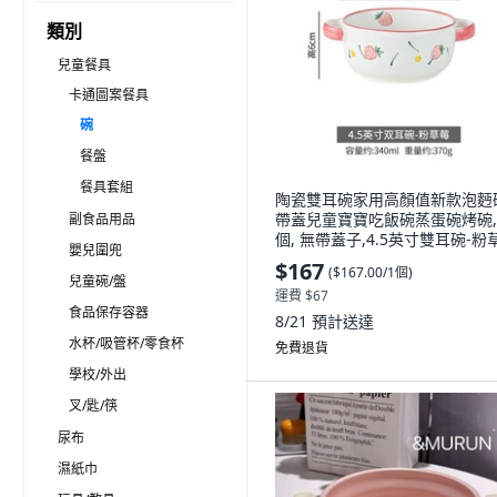
類別
兒童餐具
卡通圖案餐具
碗
餐盤
餐具套組
陶瓷雙耳碗家用高顏值新款泡麪
帶蓋兒童寶寶吃飯碗蒸蛋碗烤碗, 
副食品用品
個, 無帶蓋子,4.5英寸雙耳碗-粉
嬰兒圍兜
$167
(
$167.00/1個
)
兒童碗/盤
運費 $67
食品保存容器
8/21
預計送達
水杯/吸管杯/零食杯
免費退貨
學校/外出
叉/匙/筷
尿布
濕紙巾