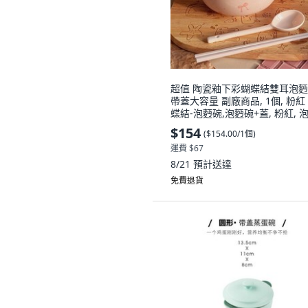
超值 陶瓷釉下彩蝴蝶結雙耳泡
帶蓋大容量 副廠商品, 1個, 粉紅
蝶結-泡麪碗,泡麪碗+蓋, 粉紅, 
碗+蓋
$154
(
$154.00/1個
)
運費 $67
8/21
預計送達
免費退貨