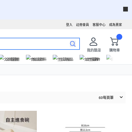
登入
註冊會員
客服中心
成為賣家
我的酷澎
購物車
文具圖書
食品飲料
生活用品
女性服飾
運動戶外
60
每頁筆