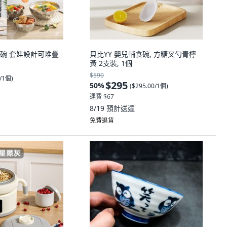
碗 套娃設計可堆疊
貝比YY 嬰兒輔食碗, 方糖叉勺青檸
黃 2支裝, 1個
$590
0/1個
)
$295
50
%
(
$295.00/1個
)
運費 $67
8/19
預計送達
免費退貨