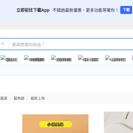
立即前往下載App
不錯過最新優惠、更多功能等著你！
下載
嬰幼兒
保健醫療
美妝保養
個人清潔
玩具休閒
格最高
最熱銷
最新上架