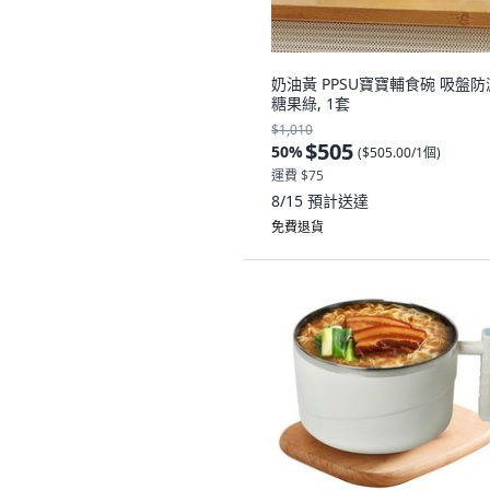
奶油黃 PPSU寶寶輔食碗 吸盤防
糖果綠, 1套
$1,010
$505
50
%
(
$505.00/1個
)
運費 $75
8/15
預計送達
免費退貨