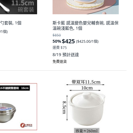
勺套裝, 1個
斯卡藍 感溫變色嬰兒輔食碗, 感溫保
溫碗淺藍色, 1個
0/1個
)
$850
$425
50
%
(
$425.00/1個
)
運費 $75
8/19
預計送達
免費退貨