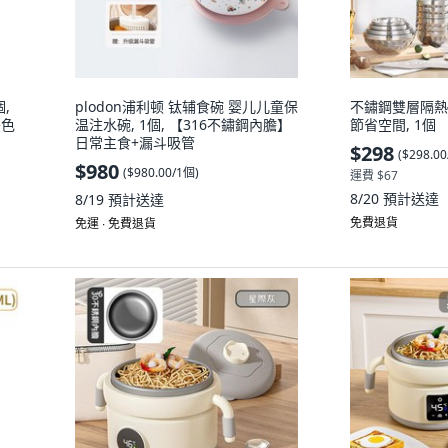
,
plodon浦利顿 钛辅食碗 婴儿儿童保
不鏽鋼雙層隔熱
雙色
温注水碗, 1個, 【316不鏽鋼內膽】
節省空間, 1個
日常主食+漏斗吸管
$298
(
$298.0
$980
(
$980.00/1個
)
運費 $67
8/20
預計送達
8/19
預計送達
免費退貨
免運 ∙ 免費退貨