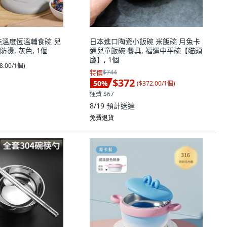
能溫度恆溫輔食碗 兒
日本進口陶瓷小飯碗 米飯碗 月兔卡
燙, 灰色, 1個
通兒童飯碗 餐具, 福運中平碗【貓頭
鷹】, 1個
8.00/1個
)
特價
$744
$372
50
%
(
$372.00/1個
)
運費 $67
8/19
預計送達
免費退貨