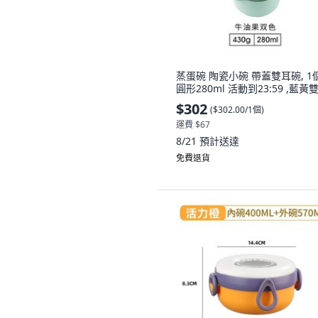
蒸蛋碗 陶瓷小碗 帶蓋雙耳碗, 1個
圓形280ml 活動到23:59 ,藍黃
$302
(
$302.00/1個
)
運費 $67
8/21
預計送達
免費退貨