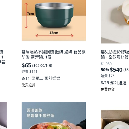
碗
雙層隔熱不鏽鋼碗 飯碗 湯碗 食品級
嬰兒防燙矽膠吸
1
防燙 露營碗, 1個
碗 - 全矽膠材質,
草莓
$65
$1,080
(
$65.00/1個
)
$540
50
%
(
$5
運費 $141
運費 $75
8/11 星期二
預計送達
8/19
預計送達
免費退貨
免費退貨