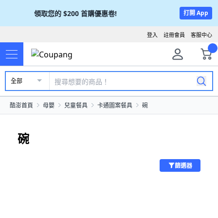
領取您的
$200
首購優惠卷!
打開 App
登入
註冊會員
客服中心
全部
酷澎首頁
母嬰
兒童餐具
卡通圖案餐具
碗
碗
篩選器