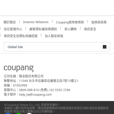
Investor Relations
關於酷澎
Coupang使用者條款
退換貨政策
信任管理中心
顧客隱私權政策通知
安心購物
資訊安全
資訊安全及隱私保護認證
加入酷澎商城
Global Site
公司名稱：酷澎股份有限公司
聯繫地址：11049 台北市信義區信義路五段7號13樓之1
統編：91002999
客服中心：0809-088-810 (免費) / 02-5592-7298
電子郵件：help_tw@coupang.com
©Coupang Taiwan Co., Ltd. 保留所有權利。
本網站上顯示的所有商標、標誌和服務標誌均為酷澎股份有限公司和/或其在美國和其
他國家/地區註冊之關聯公司之所屬財產。