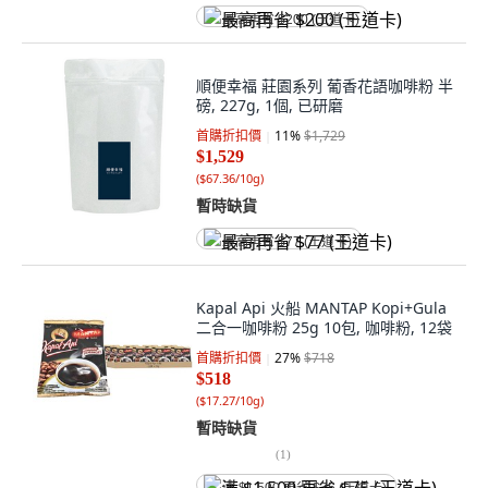
最高再省 $200 (王道卡)
順便幸福 莊園系列 葡香花語咖啡粉 半
磅, 227g, 1個, 已研磨
首購折扣價
11
%
$1,729
$1,529
(
$67.36/10g
)
暫時缺貨
最高再省 $77 (王道卡)
Kapal Api 火船 MANTAP Kopi+Gula
二合一咖啡粉 25g 10包, 咖啡粉, 12袋
首購折扣價
27
%
$718
$518
(
$17.27/10g
)
暫時缺貨
(
1
)