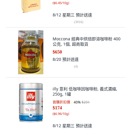
(
$6.45/10g
)
8/12 星期三
預計送達
(
3916
)
Moccona 經典中烘焙即溶咖啡粉 400
公克, 1個, 超商取貨
$650
8/20
預計送達
(
4
)
illy 意利 低咖啡因咖啡粉, 義式濃縮,
250g, 1罐
首購折扣價
40
%
$291
$174
(
$6.96/10g
)
8/12 星期三
預計送達