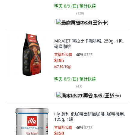
明天 8/9 (日)
預計送達
(
128
)
最高再省 $83 (王道卡)
MR.VIET 阿拉比卡咖啡粉, 250g, 1包,
研磨咖啡
首購折扣價
40
%
$325
$195
(
$7.80/10g
)
明天 8/9 (日)
預計送達
(
43
)
满 $1,500 再省 $75 (王道卡)
illy 意利 低咖啡因研磨咖啡, 咖啡機用,
125g, 1罐
首購折扣價
46
%
$278
$150