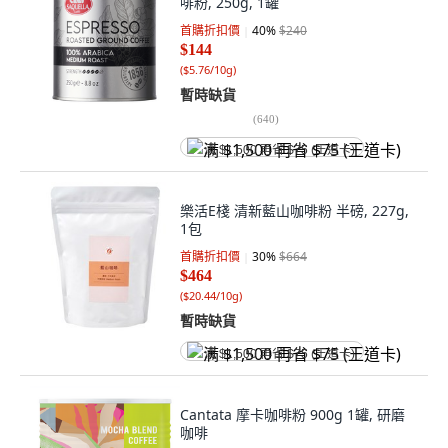
啡粉, 250g, 1罐
首購折扣價
40
%
$240
$144
(
$5.76/10g
)
暫時缺貨
(
640
)
满 $1,500 再省 $75 (王道卡)
樂活E棧 清新藍山咖啡粉 半磅, 227g,
1包
首購折扣價
30
%
$664
$464
(
$20.44/10g
)
暫時缺貨
满 $1,500 再省 $75 (王道卡)
Cantata 摩卡咖啡粉 900g 1罐, 研磨
咖啡