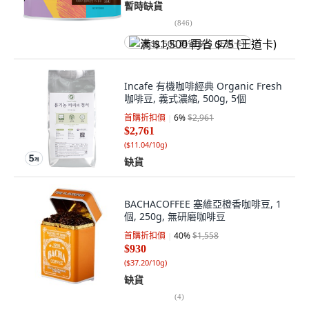
暫時缺貨
(
846
)
满 $1,500 再省 $75 (王道卡)
Incafe 有機咖啡經典 Organic Fresh
咖啡豆, 義式濃縮, 500g, 5個
首購折扣價
6
%
$2,961
$2,761
(
$11.04/10g
)
缺貨
BACHACOFFEE 塞維亞橙香咖啡豆, 1
個, 250g, 無研磨咖啡豆
首購折扣價
40
%
$1,558
$930
(
$37.20/10g
)
缺貨
(
4
)