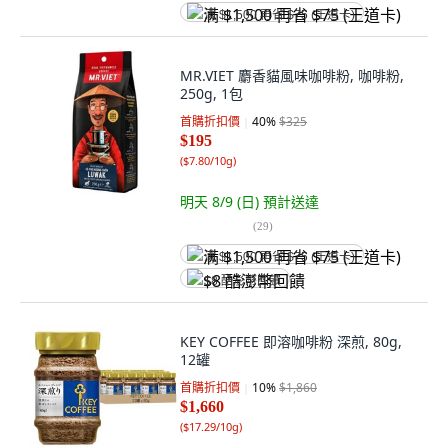
满 $1,500 再省 $75 (王道卡)
MR.VIET 麝香貓風味咖啡粉, 咖啡粉,
250g, 1包
首購折扣價
40
%
$325
$195
(
$7.80/10g
)
明天 8/9 (日)
預計送達
(
29
)
满 $1,500 再省 $75 (王道卡)
$8 酷澎幣回饋
KEY COFFEE 即溶咖啡粉 深煎, 80g,
12罐
首購折扣價
10
%
$1,860
$1,660
(
$17.29/10g
)