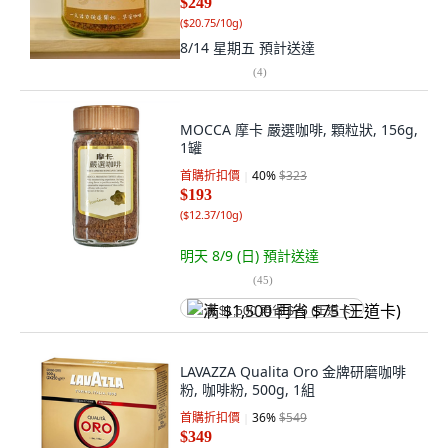
$249
(
$20.75/10g
)
8/14 星期五
預計送達
(
4
)
MOCCA 摩卡 嚴選咖啡, 顆粒狀, 156g,
1罐
首購折扣價
40
%
$323
$193
(
$12.37/10g
)
明天 8/9 (日)
預計送達
(
45
)
满 $1,500 再省 $75 (王道卡)
LAVAZZA Qualita Oro 金牌研磨咖啡
粉, 咖啡粉, 500g, 1組
首購折扣價
36
%
$549
$349