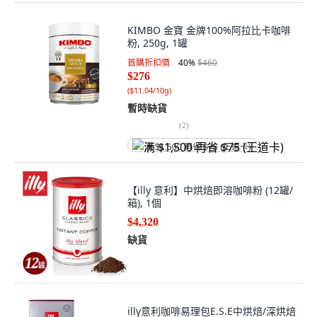
KIMBO 金寶 金牌100%阿拉比卡咖啡
粉, 250g, 1罐
首購折扣價
40
%
$460
$276
(
$11.04/10g
)
暫時缺貨
(
2
)
满 $1,500 再省 $75 (王道卡)
【illy 意利】中烘焙即溶咖啡粉 (12罐/
箱), 1個
$4,320
缺貨
illy意利咖啡易理包E.S.E中烘焙/深烘焙