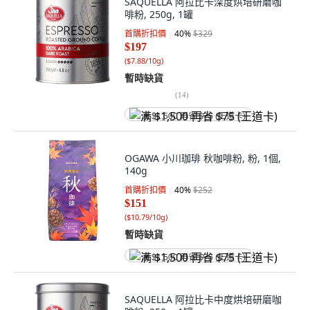
SAQUELLA 阿拉比卡深度烘培研磨咖
啡粉, 250g, 1罐
首購折扣價
40
%
$329
$197
(
$7.88/10g
)
暫時缺貨
(
14
)
满 $1,500 再省 $75 (王道卡)
OGAWA 小川珈琲 秋咖啡粉, 粉, 1個,
140g
首購折扣價
40
%
$252
$151
(
$10.79/10g
)
暫時缺貨
满 $1,500 再省 $75 (王道卡)
SAQUELLA 阿拉比卡中度烘培研磨咖