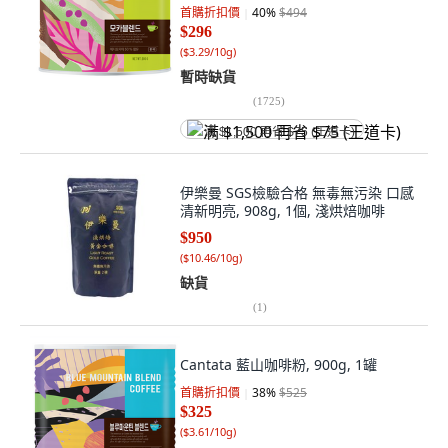
首購折扣價
40
%
$494
$296
(
$3.29/10g
)
暫時缺貨
(
1725
)
满 $1,500 再省 $75 (王道卡)
伊樂曼 SGS檢驗合格 無毒無污染 口感
清新明亮, 908g, 1個, 淺烘焙咖啡
$950
(
$10.46/10g
)
缺貨
(
1
)
Cantata 藍山咖啡粉, 900g, 1罐
首購折扣價
38
%
$525
$325
(
$3.61/10g
)