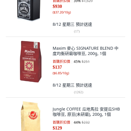
首購折扣價
39
%
$1,529
$930
(
$37.20/10g
)
8/12 星期三
預計送達
(
17
)
Maxim 麥心 SIGNATURE BLEND 中
度均衡研磨咖啡豆, 200g, 1個
首購折扣價
45
%
$251
$137
(
$6.85/10g
)
8/12 星期三
預計送達
(
1262
)
Jungle COFFEE 瓜地馬拉 安提瓜SHB
咖啡豆, 原豆(未研磨), 200g, 1個
首購折扣價
44
%
$232
$129