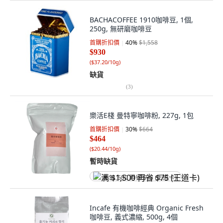
BACHACOFFEE 1910咖啡豆, 1個,
250g, 無研磨咖啡豆
首購折扣價
40
%
$1,558
$930
(
$37.20/10g
)
缺貨
(
3
)
樂活E棧 曼特寧咖啡粉, 227g, 1包
首購折扣價
30
%
$664
$464
(
$20.44/10g
)
暫時缺貨
满 $1,500 再省 $75 (王道卡)
Incafe 有機咖啡經典 Organic Fresh
咖啡豆, 義式濃縮, 500g, 4個