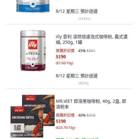
8/12 星期三
預計送達
(
14331
)
illy 意利 深烘焙濾泡式咖啡粉, 義式濃
縮, 250g, 1罐
首購折扣價
45
%
$351
$190
(
$7.60/10g
)
8/12 星期三
預計送達
(
8253
)
MR.VIET 即溶黑咖啡粉, 40g, 2盒, 即
溶粉末
首購折扣價
40
%
$318
$190
(
$23.75/10g
)