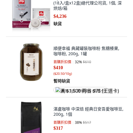
(18入/盒x12盒)總代理公司貨, 1個, 深
烘焙/箱
$4,236
缺貨
順便幸福 典藏罐裝咖啡粉 焦糖榛果,
咖啡粉, 200g, 1罐
首購折扣價
32
%
$610
$410
(
$20.50/10g
)
暫時缺貨
满 $1,500 再省 $75 (王道卡)
湛盧咖啡 中深焙 經典日安吾愛咖啡豆,
200g, 1個
首購折扣價
38
%
$517
$317