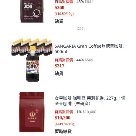
首購折扣價
43
%
$641
$360
(
$10.59/10g
)
缺貨
(
202
)
SANGARIA Gran Coffee無糖黑咖啡,
500ml
首購折扣價
44
%
$569
$317
缺貨
女皇咖啡 咖啡豆 茉莉花香, 227g, 1個,
全豆咖啡（未研磨）
首購折扣價
1
%
$10,400
$10,200
(
$449.34/10g
)
暫時缺貨