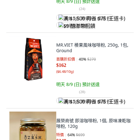
明天 8/9 (日)
預計送達
(
24
)
满 $1,500 再省 $75 (王道卡)
$9 酷澎幣回饋
MR.VIET 榛果風味咖啡粉, 250g, 1包,
Ground
首購折扣價
40
%
$270
$162
(
$6.48/10g
)
明天 8/9 (日)
預計送達
(
28
)
满 $1,500 再省 $75 (王道卡)
展榮商號 即溶咖啡粉, 1個, 原味凍乾咖
啡粉, 120g
特價
64
%
$699