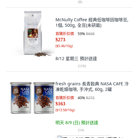
(
8
)
McNulty Coffee 經典低咖啡因咖啡豆,
1個, 500g, 全豆(未研磨)
首購折扣價
59
%
$668
$273
(
$5.46/10g
)
8/12 星期三
預計送達
(
119
)
fresh grains 長青穀典 NASA CAFE 冷
凍乾燥咖啡, 手沖式, 60g, 2罐
首購折扣價
40
%
$272
$163
(
$13.58/10g
)
明天 8/9 (日)
預計送達
(
14
)