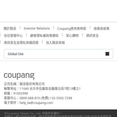
Investor Relations
關於酷澎
Coupang使用者條款
退換貨政策
信任管理中心
顧客隱私權政策通知
安心購物
資訊安全
資訊安全及隱私保護認證
加入酷澎商城
Global Site
公司名稱：酷澎股份有限公司
聯繫地址：11049 台北市信義區信義路五段7號13樓之1
統編：91002999
客服中心：0809-088-810 (免費) / 02-5592-7298
電子郵件：help_tw@coupang.com
©Coupang Taiwan Co., Ltd. 保留所有權利。
本網站上顯示的所有商標、標誌和服務標誌均為酷澎股份有限公司和/或其在美國和其