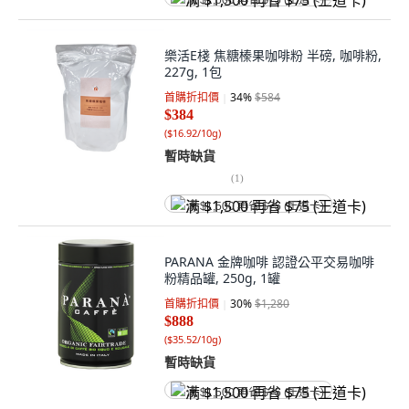
满 $1,500 再省 $75 (王道卡)
樂活E棧 焦糖榛果咖啡粉 半磅, 咖啡粉,
227g, 1包
首購折扣價
34
%
$584
$384
(
$16.92/10g
)
暫時缺貨
(
1
)
满 $1,500 再省 $75 (王道卡)
PARANA 金牌咖啡 認證公平交易咖啡
粉精品罐, 250g, 1罐
首購折扣價
30
%
$1,280
$888
(
$35.52/10g
)
暫時缺貨
满 $1,500 再省 $75 (王道卡)