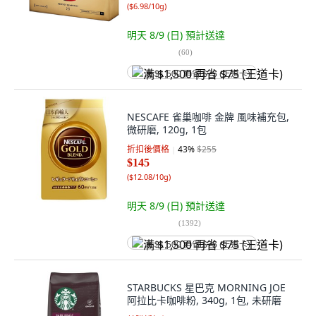
(
$6.98/10g
)
明天 8/9 (日)
預計送達
(
60
)
满 $1,500 再省 $75 (王道卡)
NESCAFE 雀巢咖啡 金牌 風味補充包,
微研磨, 120g, 1包
折扣後價格
43
%
$255
$145
(
$12.08/10g
)
明天 8/9 (日)
預計送達
(
1392
)
满 $1,500 再省 $75 (王道卡)
STARBUCKS 星巴克 MORNING JOE
阿拉比卡咖啡粉, 340g, 1包, 未研磨