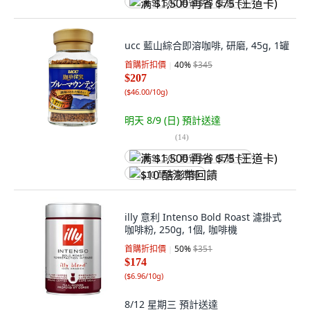
满 $1,500 再省 $75 (王道卡)
ucc 藍山綜合即溶咖啡, 研磨, 45g, 1罐
首購折扣價
40
%
$345
$207
(
$46.00/10g
)
明天 8/9 (日)
預計送達
(
14
)
满 $1,500 再省 $75 (王道卡)
$10 酷澎幣回饋
illy 意利 Intenso Bold Roast 濾掛式
咖啡粉, 250g, 1個, 咖啡機
首購折扣價
50
%
$351
$174
(
$6.96/10g
)
8/12 星期三
預計送達