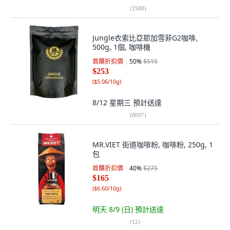
(
2580
)
Jungle衣索比亞耶加雪菲G2咖啡,
500g, 1個, 咖啡機
首購折扣價
50
%
$515
$253
(
$5.06/10g
)
8/12 星期三
預計送達
(
8097
)
MR.VIET 街道咖啡粉, 咖啡粉, 250g, 1
包
首購折扣價
40
%
$275
$165
(
$6.60/10g
)
明天 8/9 (日)
預計送達
(
12
)