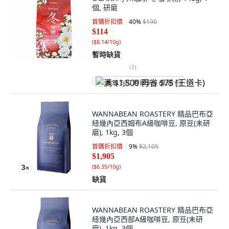
個, 研磨
首購折扣價
40
%
$190
$114
(
$8.14/10g
)
暫時缺貨
(
3
)
满 $1,500 再省 $75 (王道卡)
WANNABEAN ROASTERY 精品巴布亞
紐幾內亞西姆布A級咖啡豆, 原豆(未研
磨), 1kg, 3個
首購折扣價
9
%
$2,105
$1,905
(
$6.35/10g
)
缺貨
WANNABEAN ROASTERY 精品巴布亞
紐幾內亞西部A級咖啡豆, 原豆(未研
磨), 1kg, 3個