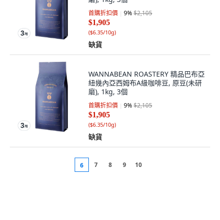
首購折扣價
9
%
$2,105
$1,905
(
$6.35/10g
)
缺貨
WANNABEAN ROASTERY 精品巴布亞
紐幾內亞西姆布A級咖啡豆, 原豆(未研
磨), 1kg, 3個
首購折扣價
9
%
$2,105
$1,905
(
$6.35/10g
)
缺貨
7
8
9
10
6