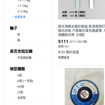
1.3~1.7kg
1.7~2kg
2~2.3kg
+ 查看更多
2.3~2.7kg
2.7~3kg
3kg以上
拋光海綿水磨砂紙組 乾濕兩用
輪子
拋光砂紙 汽車磨石膏毛邊處理, 1
兩麵拋光條【3個】
有
無
$111
(
$111.00/1個
)
運費 $67
是否含固定繩
8/20
預計送達
免費退貨
不含固定繩
梯型種類
A型
H型 (一字型)
AH型
LS型
支架型