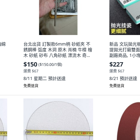
海綿
台北出貨 訂製款6mm柄 砂紙夾 不
新品 文玩拋光板
銹鋼棒 弧度 木洞 原木 肖楠 牛樟 檜
提拋光打磨雙面
木 砂紙 砂布 八角砂紙 漂流木 奇木,
副廠商品, 1小
1個, 10公分
磨+細面拋光E,
$150
$227
(
$150.00/1個
)
可用
運費 $67
運費 $67
8/11 星期二
預計送達
8/21
預計送達
免費退貨
免費退貨