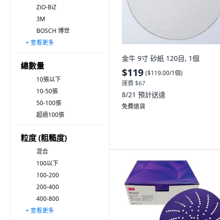
ZiO-BiZ
3M
BOSCH 博世
+ 查看更多
無品牌
JONGWON
Makita 牧田
TOOLCON
MIDOLI 鎂多力
TRENY
BRIWAX
JAPAN STAR 日本星
HANDZ
SHAPTON
DAESUNG
Zenta KOREA
Beiru
No Brand
Kellsen
金牛 9寸 砂紙 120目, 1個
總數量
$119
(
$119.00/1個
)
10張以下
運費 $67
10-50張
8/21
預計送達
50-100張
免費退貨
超過100張
粒度 (粗糙度)
混合
100以下
100-200
200-400
400-800
+ 查看更多
800~1,000
1000以上