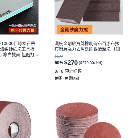
10000目綠松石菩
洗碗金剛砂海綿擦刷碗布百潔布抹
海綿砂紙塊工具板
布廚房強力去污洗刷鍋清潔塊, 1個
塊, 綠白雙面 粗麪打
$677
常規密度 1小塊 單面
$270
60
%
(
$270.00/1個
)
8/18
預計送達
免運 ∙ 免費退貨