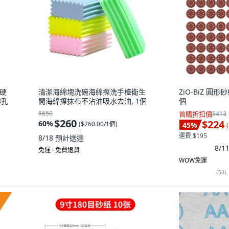
 硬
清潔海綿塊洗碗海綿擦洗手檯衛生
ZiO-BiZ 圓形砂
8孔
間海綿擦抹布不沾油吸水去油, 1個
個
$650
首購折扣價
$413
發票
$260
$224
60
%
(
$260.00/1個
)
45
%
(
運費 $195
8/18
預計送達
8/
免運 ∙ 免費退貨
WOW免運
(
50
)