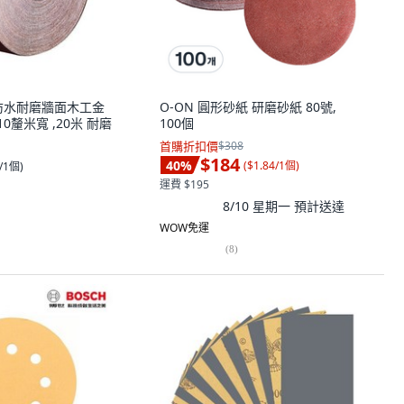
防水耐磨牆面木工金
O-ON 圓形砂紙 研磨砂紙 80號,
 10釐米寬 ,20米 耐磨
100個
首購折扣價
$308
$184
40
%
(
$1.84/1個
)
0/1個
)
運費 $195
8/10 星期一
預計送達
WOW免運
(
8
)