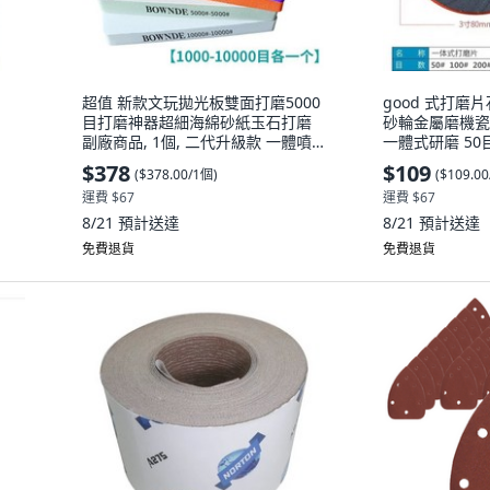
超值 新款文玩拋光板雙面打磨5000
good 式打磨
目打磨神器超細海綿砂紙玉石打磨
砂輪金屬磨機瓷磚
副廠商品, 1個, 二代升級款 一體噴
一體式研磨 50
砂/不脫層 ,雙面打磨紫芯3000目 5
$378
$109
(
$378.00/1個
)
(
$109.0
個
運費 $67
運費 $67
8/21
預計送達
8/21
預計送達
免費退貨
免費退貨