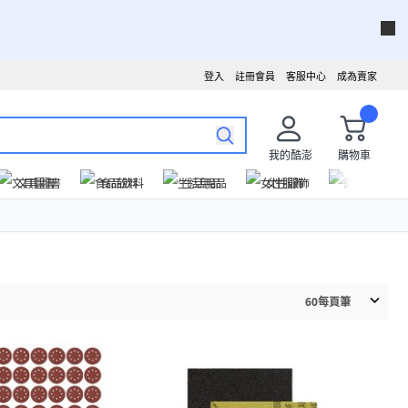
登入
註冊會員
客服中心
成為賣家
我的酷澎
購物車
文具圖書
食品飲料
生活用品
女性服飾
運動戶外
60
每頁筆