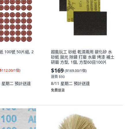
紙 100號 50片組, 2
超能玩工 砂紙 乾濕兩用 碳化矽 水
砂紙 拋光 除鏽 打磨 水磨 烤漆 補土
研磨 方型, 1個, 方型60目100片
$169
$112.00/1個
)
(
$169.00/1個
)
運費 $90
11 星期二
預計送達
8/11 星期二
預計送達
免費退貨