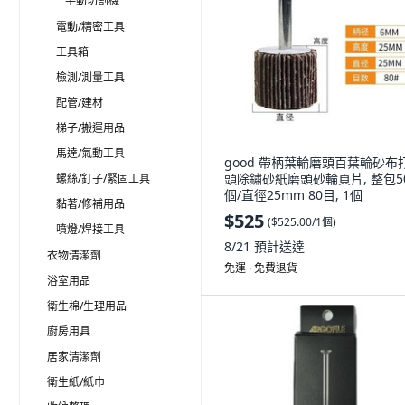
手動切割機
電動/精密工具
工具箱
檢測/測量工具
配管/建材
梯子/搬運用品
馬達/氣動工具
good 帶柄葉輪磨頭百葉輪砂布
頭除鏽砂紙磨頭砂輪頁片, 整包5
螺絲/釘子/緊固工具
個/直徑25mm 80目, 1個
黏著/修補用品
$525
(
$525.00/1個
)
噴燈/焊接工具
8/21
預計送達
衣物清潔劑
免運 ∙ 免費退貨
浴室用品
衛生棉/生理用品
廚房用具
居家清潔劑
衛生紙/紙巾