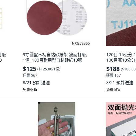
打磨
9寸圓盤木柄自粘砂紙架 牆面打磨,
120目 15公分 
0
1個, 180目耐用型自粘砂紙10張
100目寬10公分
$125
$188
(
$125.00/1個
)
(
$188.0
運費 $67
運費 $67
8/21
預計送達
8/21
預計送達
免費退貨
免費退貨