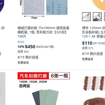
紙 砂
植絨打磨砂紙 75x100mm 適用氣磨
博世 125mm 砂
機乾磨, 1個, 奇利銳方砂【320目】
形自黏砂紙) 五片
100片
125-1 AE 原
320(五片裝）
$500
$110
(
$110.0
$450
10
%
(
$450.00/1個
)
運費 $75
運費 $90
達
8/19
預計送達
8/19
預計送達
免費退貨
免費退貨