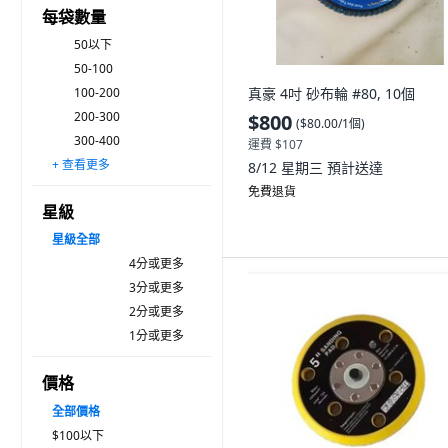
每袋數量
50以下
50-100
100-200
真豪 4吋 砂布輪 #80, 10個
200-300
$800
(
$80.00/1個
)
300-400
運費 $107
+ 查看更多
400-500
500以上
8/12 星期三
預計送達
免費退貨
星級
星級
全部
4分或更多
3分或更多
2分或更多
1分或更多
價格
全部價格
$100以下