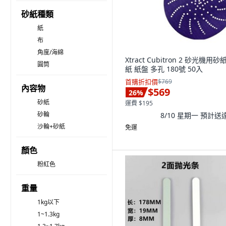
砂紙種類
紙
布
角度/海綿
Xtract Cubitron 2 砂光機用砂
圓筒
紙 紙盤 多孔 180號 50入
首購折扣價
$769
內容物
$569
26
%
砂紙
運費 $195
砂輪
8/10 星期一
預計送
沙輪+砂紙
免運
顏色
粉紅色
重量
1kg以下
1~1.3kg