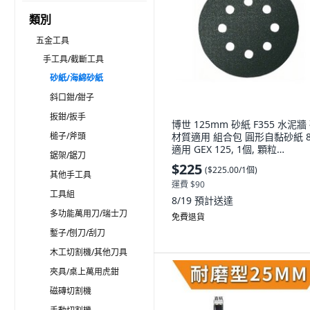
類別
五金工具
手工具/截斷工具
砂紙/海綿砂紙
斜口鉗/鉗子
扳鉗/扳手
博世 125mm 砂紙 F355 水泥牆
槌子/斧頭
材質適用 組合包 圓形自黏砂紙 
適用 GEX 125, 1個, 顆粒
鋸架/鋸刀
320/600/1200 各三片,含稅附
$225
(
$225.00/1個
)
其他手工具
運費 $90
工具組
8/19
預計送達
多功能萬用刀/瑞士刀
免費退貨
鏨子/刨刀/刮刀
木工切割機/其他刀具
夾具/桌上萬用虎鉗
磁磚切割機