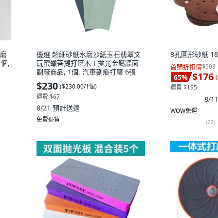
打磨
優選 超細砂紙水磨沙紙玉石翡翠文
8孔圓形砂紙 18
個,
玩蜜蠟菩提打磨木工拋光金屬牆面
首購折扣價
$503
副廠商品, 1個, 汽車劃痕打磨 6張
$176
65
%
(
$230
(
$230.00/1個
)
運費 $195
運費 $67
8/
8/21
預計送達
WOW免運
免費退貨
(
22
)