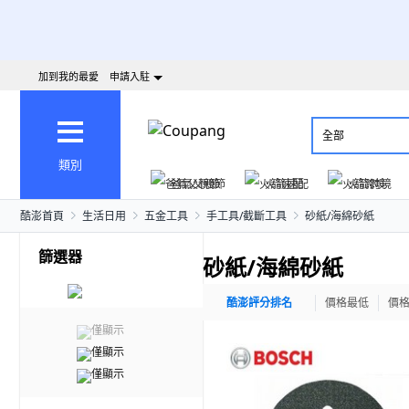
加到我的最愛
申請入駐
全部
類別
爸氣父親節
火箭速配
火箭跨境
酷澎首頁
生活日用
五金工具
手工具/截斷工具
砂紙/海綿砂紙
篩選器
砂紙/海綿砂紙
酷澎評分排名
價格最低
價
僅顯示
僅顯示
僅顯示