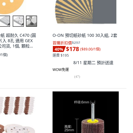
紙 超耐久 C470 (圓
O-ON 預切紙砂紙 100 30入組, 2套
入 8孔 適用 GEX
首購折扣價
$297
廠公司貨, 1個, 顆粒
$178
40
%
(
$89.00/1個
)
0/1個
)
運費 $195
8/11 星期二
預計送達
WOW免運
(
47
)