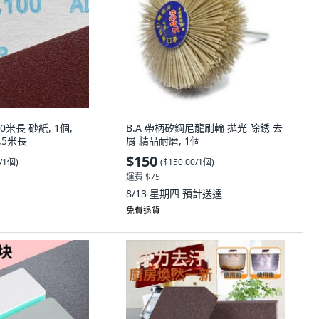
10米長 砂紙, 1個,
B.A 帶柄矽鋼尼龍刷輪 拋光 除銹 去
,5米長
屑 精品耐磨, 1個
$150
0/1個
)
(
$150.00/1個
)
運費 $75
8/13 星期四
預計送達
免費退貨