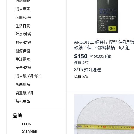
收納整理
成人專區
洗曬/掃除
生活百貨
除臭/芳香
ARGOFILE 鋼普拉 模型 沖孔型
殺蟲/防蟲
砂紙, 1個, 不鏽鋼軸柄 - 6入組
醫療保健
$150
(
$150.00/1個
)
生活電器
運費 $67
安全/防身
8/15
預計送達
成人紙尿褲/尿片
免費退貨
防寒用品
嬰童紙尿褲
祭祀用品
品牌
O-ON
StanMan