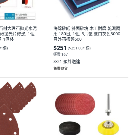
片石材大理石拋光水泥
海綿砂紙 雙面砂塊 木工耐磨 乾濕兩
拋光片修邊, 1個,
用 180目, 1個, 3片裝,進口灰色3000
目 1個裝
目外箱標簽600
$251
0/1個
)
(
$251.00/1個
)
運費 $67
8/21
預計送達
免費退貨