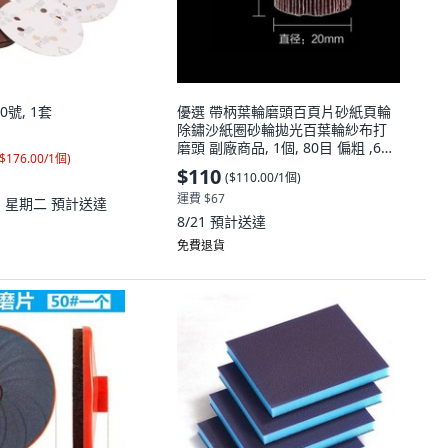
0號, 1套
優選 帶柄葉輪磨頭百頁片砂紙頁輪
除鏽沙紙圈砂輪拋光百葉輪紗布打
磨頭 副廠商品, 1個, 80目 偏粗 ,6柄
$176.00/1個
)
*25MM 5個
$110
(
$110.00/1個
)
運費 $67
11 星期二
預計送達
8/21
預計送達
免費退貨