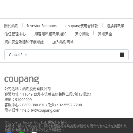
Investor Relations
關於酷澎
Coupang使用者條款
退換貨政策
信任管理中心
顧客隱私權政策通知
安心購物
資訊安全
資訊安全及隱私保護認證
加入酷澎商城
Global Site
公司名稱：酷澎股份有限公司
聯繫地址：11049 台北市信義區信義路五段7號13樓之1
統編：91002999
客服中心：0809-088-810 (免費) / 02-5592-7298
電子郵件：help_tw@coupang.com
©Coupang Taiwan Co., Ltd. 保留所有權利。
本網站上顯示的所有商標、標誌和服務標誌均為酷澎股份有限公司和/或其在美國和其
他國家/地區註冊之關聯公司之所屬財產。