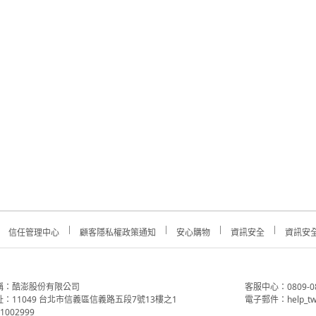
信任管理中心
顧客隱私權政策通知
安心購物
資訊安全
資訊安
稱：酷澎股份有限公司
客服中心：0809-088-
：11049 台北市信義區信義路五段7號13樓之1
電子郵件：help_tw
002999