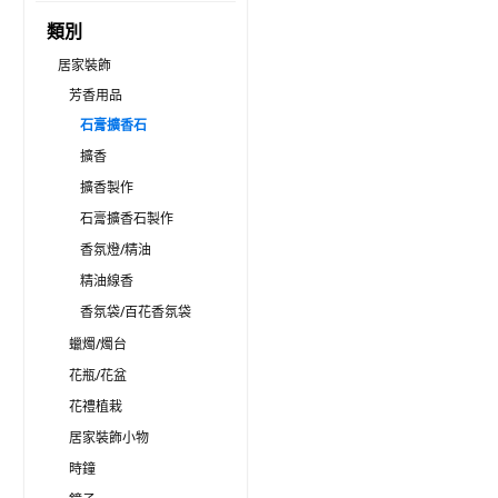
類別
居家裝飾
芳香用品
石膏擴香石
擴香
擴香製作
石膏擴香石製作
香氛燈/精油
精油線香
香氛袋/百花香氛袋
蠟燭/燭台
花瓶/花盆
花禮植栽
居家裝飾小物
時鐘