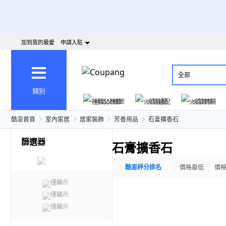
加到我的最愛
申請入駐
全部
類別
爸氣父親節
火箭速配
火箭跨境
酷澎首頁
室內家居
居家裝飾
芳香用品
石膏擴香石
篩選器
石膏擴香石
酷澎評分排名
價格最低
價
僅顯示
僅顯示
僅顯示