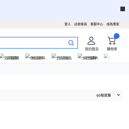
登入
註冊會員
客服中心
成為賣家
我的酷澎
購物車
文具圖書
食品飲料
生活用品
女性服飾
運動戶外
60
每頁筆