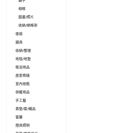
鏡子
相框
圖畫/照片
收納/網格架
傢俱
寢具
收納/整理
地毯/地墊
衛浴用品
居家修繕
室內拖鞋
保暖用品
手工藝
靠墊/套/織品
窗簾
燈具照明