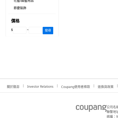
花藝/園藝用品
節慶裝飾
價格
$
~
搜尋
Investor Relations
關於酷澎
Coupang使用者條款
退換貨政策
公司名
聯繫地址
統編：91