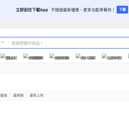
立即前往下載App
不錯過最新優惠、更多功能等著你！
下載
嬰幼兒
保健醫療
美妝保養
個人清潔
玩具休閒
格最高
最熱銷
最新上架