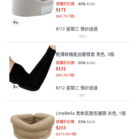
首購折扣價
40
%
$285
$171
(
$42.75/1個
)
8/12 星期三
預計送達
(
367
)
輕薄款機能加壓臂套 黑色, 3個
首購折扣價
60
%
$380
$151
(
$50.33/1個
)
8/12 星期三
預計送達
(
18
)
LineBella 柔軟氣墊型護頸 米色, 1個
首購折扣價
65
%
$620
$213
(
$213.00/1個
)