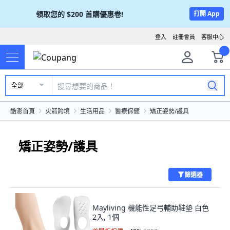
領取您的
$200
首購優惠卷!
打開 App
登入
註冊會員
客服中心
全部
酷澎首頁
火箭跨境
生活用品
醫療保健
矯正姿勢/護具
矯正姿勢/護具
篩選器
Mayliving 機能性足弓輔助鞋墊 白色
2入, 1個