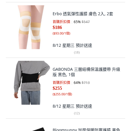
Erbo 透氣彈性護膝 膚色 2入, 2套
首購折扣價
65
%
$547
$186
(
$93.00/1個
)
8/12 星期三
預計送達
(
18
)
GABONDA 三層結構保溫護腰帶 升級
版 黑色, 1個
首購折扣價
64
%
$713
$255
(
$255.00/1個
)
8/12 星期三
預計送達
(
12
)
Bloomsunny 加厚保暖防寒護膝 黑色,