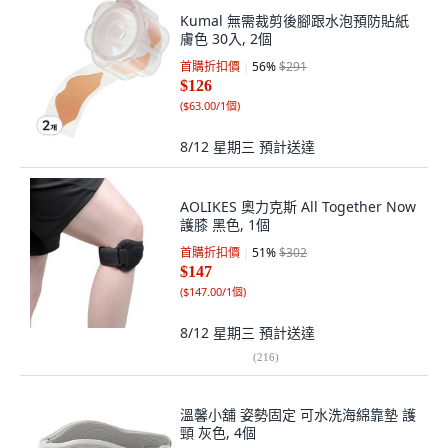
Kumal 無需裁剪後腳跟水泡預防貼紙
膚色 30入, 2個
首購折扣價
56
%
$291
$126
(
$63.00/1個
)
8/12 星期三
預計送達
AOLIKES 奧力克斯 All Together Now
護膝 黑色, 1個
首購折扣價
51
%
$302
$147
(
$147.00/1個
)
8/12 星期三
預計送達
(
216
)
溫馨小舖 姿勢固定 可水洗海綿靠墊 護
頸 灰色, 4個