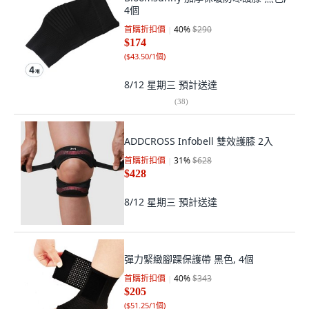
4個
首購折扣價
40
%
$290
$174
(
$43.50/1個
)
8/12 星期三
預計送達
(
38
)
ADDCROSS Infobell 雙效護膝 2入
首購折扣價
31
%
$628
$428
8/12 星期三
預計送達
彈力緊緻腳踝保護帶 黑色, 4個
首購折扣價
40
%
$343
$205
(
$51.25/1個
)