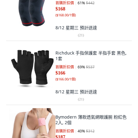
首購折扣價
61
%
$442
$168
(
$168.00/1個
)
8/12 星期三
預計送達
(
21
)
Richduck 手指保護套 半指手套 黑色,
1套
首購折扣價
69
%
$537
$166
(
$166.00/1個
)
8/12 星期三
預計送達
(
21
)
Bymodern 薄款透氣網眼護腕 粉紅色
2入, 2個
首購折扣價
40
%
$312
$187