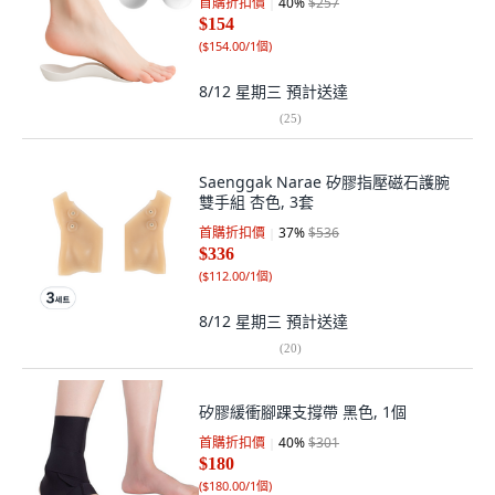
首購折扣價
40
%
$257
$154
(
$154.00/1個
)
8/12 星期三
預計送達
(
25
)
Saenggak Narae 矽膠指壓磁石護腕
雙手組 杏色, 3套
首購折扣價
37
%
$536
$336
(
$112.00/1個
)
8/12 星期三
預計送達
(
20
)
矽膠緩衝腳踝支撐帶 黑色, 1個
首購折扣價
40
%
$301
$180
(
$180.00/1個
)