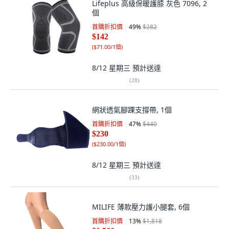
Lifeplus 高級保暖護膝 灰色 7096, 2
個
首購折扣價
49
%
$282
$142
(
$71.00/1個
)
8/12 星期三
預計送達
(
28
)
網狀透氣腳踝支撐帶, 1個
首購折扣價
47
%
$440
$230
(
$230.00/1個
)
8/12 星期三
預計送達
(
33
)
MILIFE 薄款壓力護小腿套, 6個
首購折扣價
13
%
$1,818