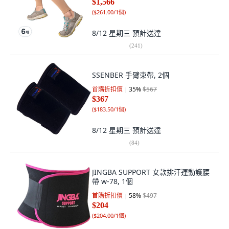
$1,566
(
$261.00/1個
)
8/12 星期三
預計送達
(
241
)
SSENBER 手臂束帶, 2個
首購折扣價
35
%
$567
$367
(
$183.50/1個
)
8/12 星期三
預計送達
(
84
)
JINGBA SUPPORT 女款排汗運動護腰
帶 w-78, 1個
首購折扣價
58
%
$497
$204
(
$204.00/1個
)