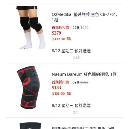
O2Medikal 墊片護膝 黑色 CB-7761,
1組
首購折扣價
56
%
$640
$279
(
$139.50/1個
)
8/12 星期三
預計送達
(
138
)
Naeum Dareum 紅色簡約護膝, 1個
首購折扣價
69
%
$599
$183
(
$183.00/1個
)
8/12 星期三
預計送達
(
50
)
纖細加壓手臂手肘支撐帶 黑色, 3個