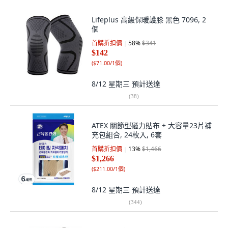
Lifeplus 高級保暖護膝 黑色 7096, 2
個
首購折扣價
58
%
$341
$142
(
$71.00/1個
)
8/12 星期三
預計送達
(
38
)
ATEX 關節型磁力貼布 + 大容量23片補
充包組合, 24枚入, 6套
首購折扣價
13
%
$1,466
$1,266
(
$211.00/1個
)
8/12 星期三
預計送達
(
344
)