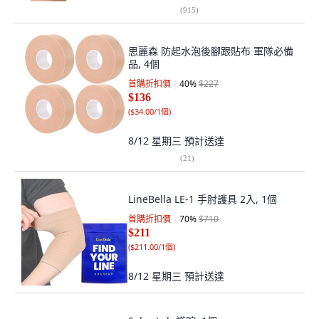
(
915
)
思麗森 防起水泡後腳跟貼布 軍隊必備
品, 4個
首購折扣價
40
%
$227
$136
(
$34.00/1個
)
8/12 星期三
預計送達
(
21
)
LineBella LE-1 手肘護具 2入, 1個
首購折扣價
70
%
$710
$211
(
$211.00/1個
)
8/12 星期三
預計送達