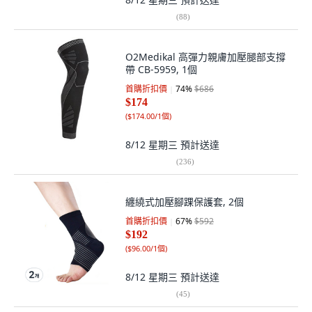
(
88
)
O2Medikal 高彈力親膚加壓腿部支撐
帶 CB-5959, 1個
首購折扣價
74
%
$686
$174
(
$174.00/1個
)
8/12 星期三
預計送達
(
236
)
纏繞式加壓腳踝保護套, 2個
首購折扣價
67
%
$592
$192
(
$96.00/1個
)
8/12 星期三
預計送達
(
45
)