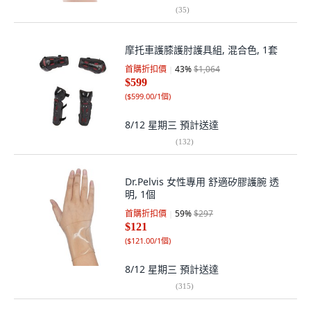
(
35
)
摩托車護膝護肘護具組, 混合色, 1套
首購折扣價
43
%
$1,064
$599
(
$599.00/1個
)
8/12 星期三
預計送達
(
132
)
Dr.Pelvis 女性專用 舒適矽膠護腕 透
明, 1個
首購折扣價
59
%
$297
$121
(
$121.00/1個
)
8/12 星期三
預計送達
(
315
)