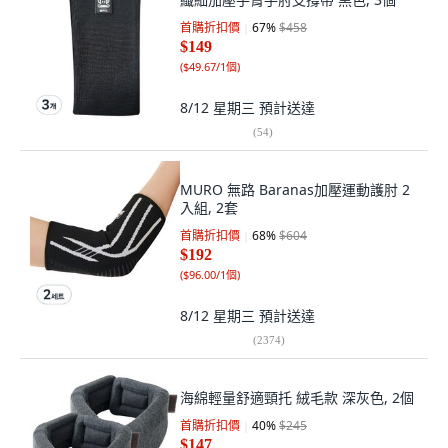
首購折扣價
67
%
$458
$149
(
$49.67/1個
)
8/12 星期三
預計送達
(
54
)
MURO 無路 Baranas加壓運動護肘 2
入組, 2套
首購折扣價
68
%
$604
$192
(
$96.00/1個
)
8/12 星期三
預計送達
(
2374
)
海綿輕量舒適頸托 絨毛款 深灰色, 2個
首購折扣價
40
%
$245
$147