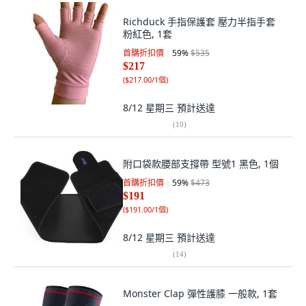
Richduck 手指保護套 壓力半指手套
粉紅色, 1套
首購折扣價
59
%
$535
$217
(
$217.00/1個
)
8/12 星期三
預計送達
(
10
)
附口袋款腰部支撐帶 型號1 黑色, 1個
首購折扣價
59
%
$473
$191
(
$191.00/1個
)
8/12 星期三
預計送達
(
14
)
Monster Clap 彈性護膝 一般款, 1套