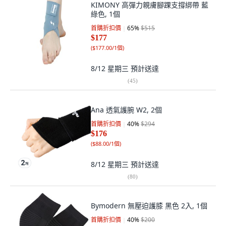
KIMONY 高彈力親膚腳踝支撐綁帶 藍
綠色, 1個
首購折扣價
65
%
$515
$177
(
$177.00/1個
)
8/12 星期三
預計送達
(
45
)
Ana 透氣護腕 W2, 2個
首購折扣價
40
%
$294
$176
(
$88.00/1個
)
8/12 星期三
預計送達
(
80
)
Bymodern 無壓迫護膝 黑色 2入, 1個
首購折扣價
40
%
$200