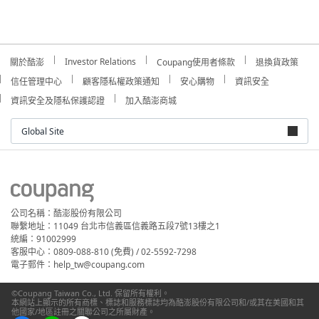
Investor Relations
關於酷澎
Coupang使用者條款
退換貨政策
信任管理中心
顧客隱私權政策通知
安心購物
資訊安全
資訊安全及隱私保護認證
加入酷澎商城
Global Site
公司名稱：酷澎股份有限公司
聯繫地址：11049 台北市信義區信義路五段7號13樓之1
統編：91002999
客服中心：0809-088-810 (免費) / 02-5592-7298
電子郵件：help_tw@coupang.com
©Coupang Taiwan Co., Ltd. 保留所有權利。
本網站上顯示的所有商標、標誌和服務標誌均為酷澎股份有限公司和/或其在美國和其
他國家/地區註冊之關聯公司之所屬財產。