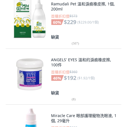
Ramudali Pet 溫和淚痕橡皮擦, 1個,
200ml
首購折扣價
$573
$229
60
%
(
$229.00/1個
)
缺貨
(
507
)
ANGELS' EYES 溫和的淚痕橡皮擦,
100件
首購折扣價
$360
$192
46
%
(
$1.92/1個
)
缺貨
(
8
)
Miracle Care 眼部護理寵物洗眼液, 1
個, 29毫升