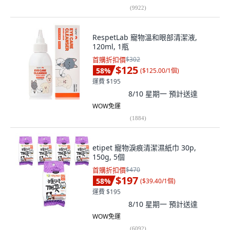
(
9922
)
RespetLab 寵物溫和眼部清潔液,
120ml, 1瓶
首購折扣價
$302
$125
58
%
(
$125.00/1個
)
運費 $195
8/10 星期一
預計送達
WOW免運
(
1884
)
etipet 寵物淚痕清潔濕紙巾 30p,
150g, 5個
首購折扣價
$470
$197
58
%
(
$39.40/1個
)
運費 $195
8/10 星期一
預計送達
WOW免運
(
6092
)