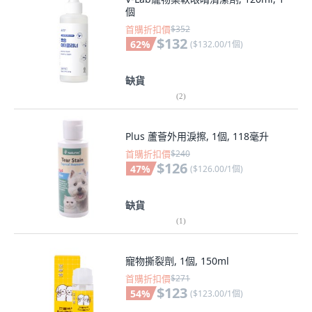
個
首購折扣價
$352
$132
62
%
(
$132.00/1個
)
缺貨
(
2
)
Plus 蘆薈外用淚擦, 1個, 118毫升
首購折扣價
$240
$126
47
%
(
$126.00/1個
)
缺貨
(
1
)
寵物撕裂劑, 1個, 150ml
首購折扣價
$271
$123
54
%
(
$123.00/1個
)