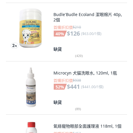
Budle'Budle Ecoland 潔眼棉片 40p,
2個
首購折扣價
$210
$126
40
%
(
$63.00/1個
)
缺貨
(
420
)
Microcyn 犬貓洗眼水, 120ml, 1瓶
首購折扣價
$938
$441
52
%
(
$441.00/1個
)
缺貨
(
89
)
氧綠寵物眼部全面護理液 118ml, 1個