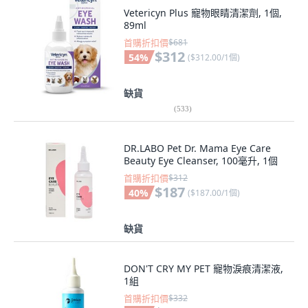
Vetericyn Plus 寵物眼睛清潔劑, 1個,
89ml
首購折扣價
$681
$312
54
%
(
$312.00/1個
)
缺貨
(
533
)
DR.LABO Pet Dr. Mama Eye Care
Beauty Eye Cleanser, 100毫升, 1個
首購折扣價
$312
$187
40
%
(
$187.00/1個
)
缺貨
DON'T CRY MY PET 寵物淚痕清潔液,
1組
首購折扣價
$332