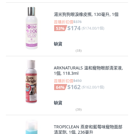
湯米狗狗眼淚橡皮擦, 130毫升, 1個
首購折扣價
$376
$174
53
%
(
$174.00/1個
)
缺貨
(
18
)
ARKNATURALS 溫和寵物眼部清潔液,
1個, 118.3ml
首購折扣價
$450
$162
64
%
(
$162.00/1個
)
缺貨
(
39
)
TROPICLEAN 燕麥和藍莓味寵物面部
清潔劑, 1個, 236毫升