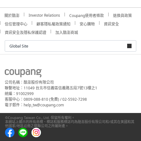
Investor Relations
關於酷澎
Coupang使用者條款
退換貨政策
信任管理中心
顧客隱私權政策通知
安心購物
資訊安全
資訊安全及隱私保護認證
加入酷澎商城
Global Site
公司名稱：酷澎股份有限公司
聯繫地址：11049 台北市信義區信義路五段7號13樓之1
統編：91002999
客服中心：0809-088-810 (免費) / 02-5592-7298
電子郵件：help_tw@coupang.com
©Coupang Taiwan Co., Ltd. 保留所有權利。
本網站上顯示的所有商標、標誌和服務標誌均為酷澎股份有限公司和/或其在美國和其
他國家/地區註冊之關聯公司之所屬財產。