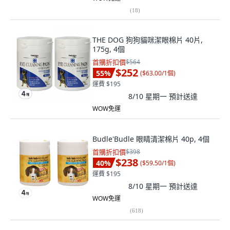
(
18
)
THE DOG 狗狗貓咪潔眼棉片 40片,
175g, 4個
首購折扣價
$564
$252
55
%
(
$63.00/1個
)
運費 $195
8/10 星期一
預計送達
WOW免運
Budle'Budle 眼睛清潔棉片 40p, 4個
首購折扣價
$398
$238
40
%
(
$59.50/1個
)
運費 $195
8/10 星期一
預計送達
WOW免運
(
618
)