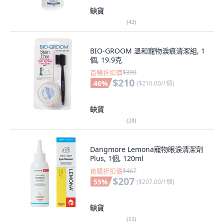
缺貨
(
42
)
BIO-GROOM 溫和寵物淚痕清潔組, 1
個, 19.9克
首購折扣價
$390
$210
46
%
(
$210.00/1個
)
缺貨
(
20
)
Dangmore Lemona寵物眼淚清潔劑
Plus, 1個, 120ml
首購折扣價
$467
$207
55
%
(
$207.00/1個
)
缺貨
(
12
)