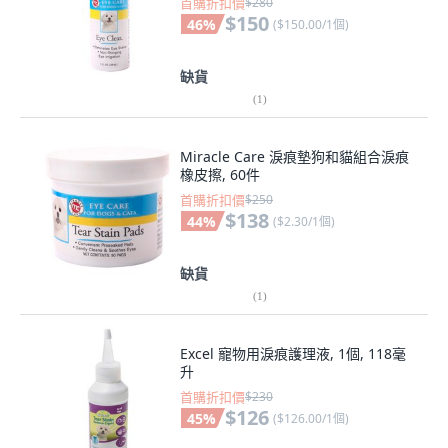
首購折扣價
$280
$150
46
%
(
$150.00/1個
)
缺貨
(
1
)
Miracle Care 淚痕墊狗和貓組合淚痕
橡皮擦, 60件
首購折扣價
$250
$138
44
%
(
$2.30/1個
)
缺貨
(
1
)
Excel 寵物用淚痕護理液, 1個, 118毫
升
首購折扣價
$230
$126
45
%
(
$126.00/1個
)