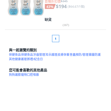
首購折扣價
$345
$194
43
%
(
$64.67/1個
)
缺貨
(
167
)
1
與一起瀏覽的類別
保健食品
保健食品
牙齒管理
耳朵護理
皮膚保養
害蟲預防/管理
霧霾防護
其他健康護理
葬禮/紀念日
您可能會喜歡的其他產品
狗狗護膝
寵物口腔噴霧