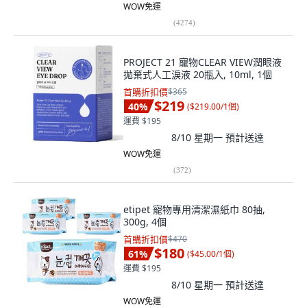
WOW免運
(
4274
)
PROJECT 21 寵物CLEAR VIEW潤眼液
拋棄式人工淚液 20瓶入, 10ml, 1個
首購折扣價
$365
$219
40
%
(
$219.00/1個
)
運費 $195
8/10 星期一
預計送達
WOW免運
(
372
)
etipet 寵物專用清潔濕紙巾 80抽,
300g, 4個
首購折扣價
$470
$180
61
%
(
$45.00/1個
)
運費 $195
8/10 星期一
預計送達
WOW免運