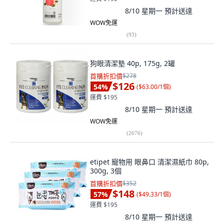
8/10 星期一
預計送達
WOW免運
(
93
)
狗眼清潔墊 40p, 175g, 2罐
首購折扣價
$278
$126
54
%
(
$63.00/1個
)
運費 $195
8/10 星期一
預計送達
WOW免運
(
2676
)
etipet 寵物用 眼鼻口 清潔濕紙巾 80p,
300g, 3個
首購折扣價
$352
$148
57
%
(
$49.33/1個
)
運費 $195
8/10 星期一
預計送達