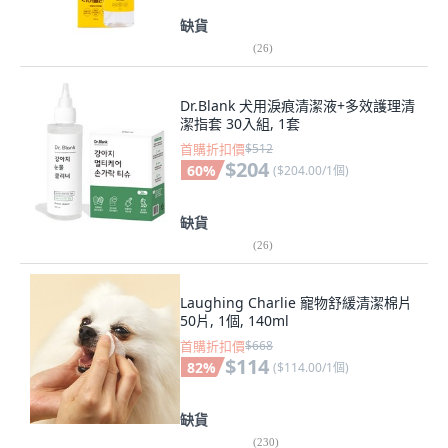
缺貨
(
26
)
Dr.Blank 犬用淚痕清潔液+多效護理清
潔指套 30入組, 1套
首購折扣價
$512
$204
60
%
(
$204.00/1個
)
缺貨
(
26
)
Laughing Charlie 寵物舒緩清潔棉片
50片, 1個, 140ml
首購折扣價
$668
$114
82
%
(
$114.00/1個
)
缺貨
(
230
)