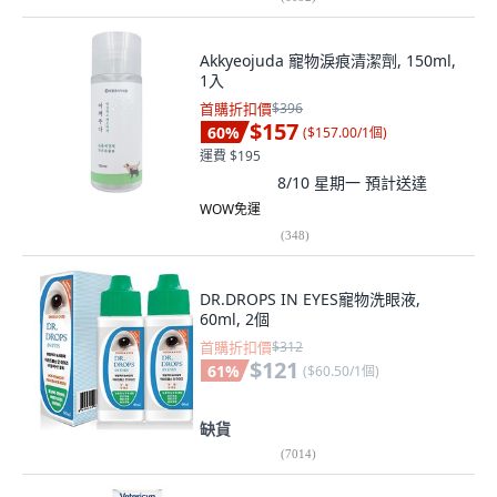
Akkyeojuda 寵物淚痕清潔劑, 150ml,
1入
首購折扣價
$396
$157
60
%
(
$157.00/1個
)
運費 $195
8/10 星期一
預計送達
WOW免運
(
348
)
DR.DROPS IN EYES寵物洗眼液,
60ml, 2個
首購折扣價
$312
$121
61
%
(
$60.50/1個
)
缺貨
(
7014
)