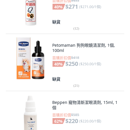
首購折扣價
$453
$271
40
%
(
$271.00/1個
)
缺貨
(
12
)
Petomaman 狗狗眼鏡清潔劑, 1個,
100ml
首購折扣價
$418
$250
40
%
(
$250.00/1個
)
缺貨
(
21
)
Beppen 寵物清新潔眼滴劑, 15ml, 1
個
首購折扣價
$585
$220
62
%
(
$220.00/1個
)