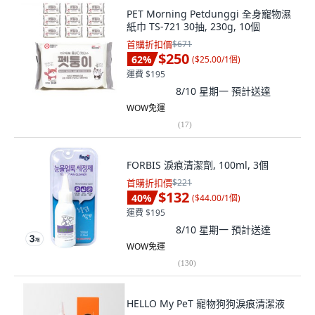
PET Morning Petdunggi 全身寵物濕
紙巾 TS-721 30抽, 230g, 10個
首購折扣價
$671
$250
62
%
(
$25.00/1個
)
運費 $195
8/10 星期一
預計送達
WOW免運
(
17
)
FORBIS 淚痕清潔劑, 100ml, 3個
首購折扣價
$221
$132
40
%
(
$44.00/1個
)
運費 $195
8/10 星期一
預計送達
WOW免運
(
130
)
HELLO My PeT 寵物狗狗淚痕清潔液