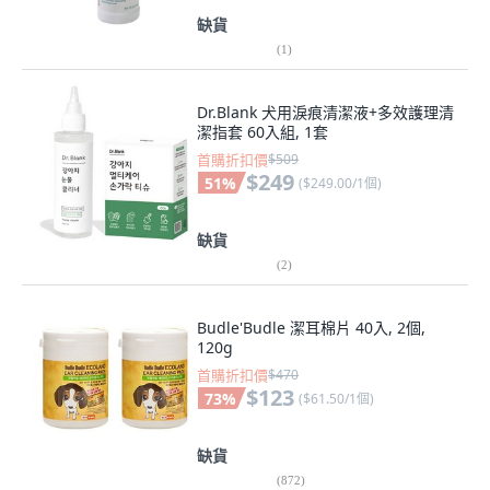
缺貨
(
1
)
Dr.Blank 犬用淚痕清潔液+多效護理清
潔指套 60入組, 1套
首購折扣價
$509
$249
51
%
(
$249.00/1個
)
缺貨
(
2
)
Budle'Budle 潔耳棉片 40入, 2個,
120g
首購折扣價
$470
$123
73
%
(
$61.50/1個
)
缺貨
(
872
)