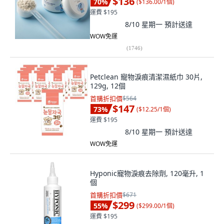
$136
70
%
(
$136.00/1個
)
運費 $195
8/10 星期一
預計送達
WOW免運
(
1746
)
Petclean 寵物淚痕清潔濕紙巾 30片,
129g, 12個
首購折扣價
$564
$147
73
%
(
$12.25/1個
)
運費 $195
8/10 星期一
預計送達
WOW免運
Hyponic寵物淚痕去除劑, 120毫升, 1
個
首購折扣價
$671
$299
55
%
(
$299.00/1個
)
運費 $195